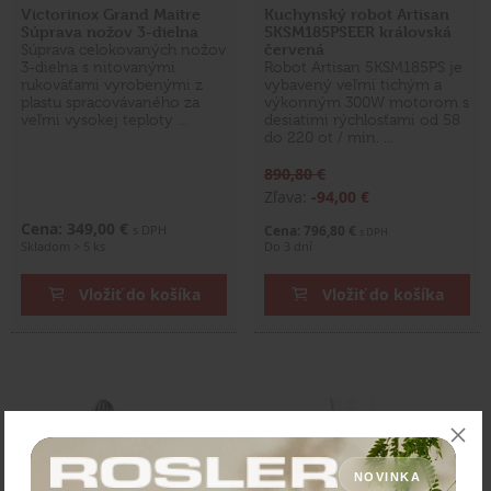
Victorinox Grand Maitre
Kuchynský robot Artisan
Súprava nožov 3-dielna
5KSM185PSEER královská
červená
Súprava celokovaných nožov
3-dielna s nitovanými
Robot Artisan 5KSM185PS je
rukoväťami vyrobenými z
vybavený veľmi tichým a
plastu spracovávaného za
výkonným 300W motorom s
veľmi vysokej teploty …
desiatimi rýchlosťami od 58
do 220 ot / min. …
890,80 €
Zľava:
-94,00 €
Cena: 349,00 €
s DPH
Cena: 796,80 €
s DPH
Skladom > 5 ks
Do 3 dní
Vložiť do košíka
Vložiť do košíka
NOVINKA