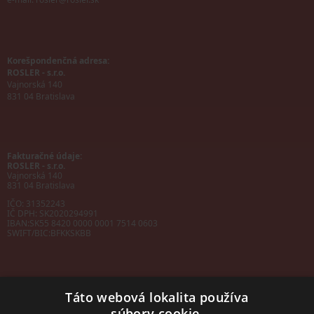
Korešpondenčná adresa:
ROSLER - s.r.o.
Vajnorská 140
831 04 Bratislava
Fakturačné údaje:
ROSLER - s.r.o.
Vajnorská 140
831 04 Bratislava
IČO: 31352243
IČ DPH: SK2020294991
IBAN:
SK55 8420 0000 0001 7514 0603
SWIFT/BIC:
BFKKSKBB
Táto webová lokalita používa
súbory cookie.