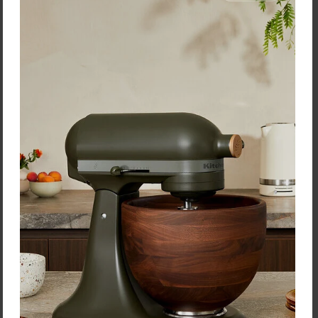
Alessi Odšťavovač na
Maison Forine Karafa 1L s
citrusy "Juicy Salif" – Ø 14 x
4ks pohármi 330ml
29 cm
Dizajnová karafa 1000ml so
Ikonický a legendárny
spevnenou spodnou časťou,
odšťavovač na citrusy, ktorý
ktorá je vhodná na
Philippe Starck navrhol v
servírovanie vody a iných
roku 1990, je inšpirovaný
nápojov v exkluzívnom …
funkčným …
90,00 €
Zľava:
-8,00 €
Cena: 17,40 €
Cena: 82,00 €
s DPH
s DPH
Skladom > 5 ks
Skladom > 5 ks
Vložiť do košíka
Vložiť do košíka