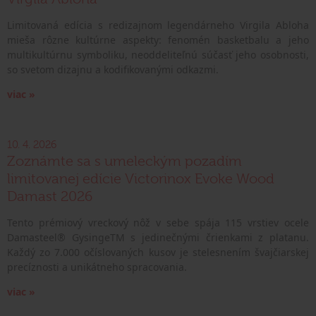
Limitovaná edícia s redizajnom legendárneho Virgila Abloha
mieša rôzne kultúrne aspekty: fenomén basketbalu a jeho
multikultúrnu symboliku, neoddeliteľnú súčasť jeho osobnosti,
so svetom dizajnu a kodifikovanými odkazmi.
viac »
10. 4. 2026
Zoznámte sa s umeleckým pozadím
limitovanej edície Victorinox Evoke Wood
Damast 2026
Tento prémiový vreckový nôž v sebe spája 115 vrstiev ocele
Damasteel® GysingeTM s jedinečnými črienkami z platanu.
Každý zo 7.000 očíslovaných kusov je stelesnením švajčiarskej
precíznosti a unikátneho spracovania.
viac »