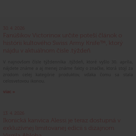
30. 4. 2026
Fanúšikov Victorinox určite poteší článok o
histórii kultového Swiss Army Knife™, ktorý
nájdu v aktuálnom čísle .týždeň
V najnovšom čísle týždenníka .týždeň, ktoré vyšlo 30. apríla,
nájdete známe a aj menej známe fakty o značke, ktorá stojí za
zrodom celej kategórie produktov, vďaka čomu sa stala
celosvetovou ikonou.
viac »
13. 4. 2026
Ikonická kanvica Alessi je teraz dostupná v
exkluzívnej limitovanej edícii s dizajnom
Virgila Abloha