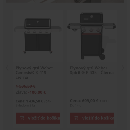
Plynový gril Weber
Plynový gril Weber
Pl
Genesis® E-415 -
Spirit ® E-335 - Čierna
Spi
čierna
1 536,50 €
Zľava:
-100,00 €
Cena: 699,00 €
Ce
Cena: 1 436,50 €
s DPH
s DPH
Skladom 2 ks
Do 14 dní
Do 
íka
Vložiť do košíka
Vložiť do košíka