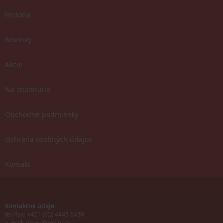
História
Novinky
Akcie
Na stiahnutie
Obchodné podmienky
Ochrana osobných údajov
Kontakt
Kontaktné údaje:
tel./fax: +421 (0)2 4445 6436
e-mail:
rosler@rosler.sk