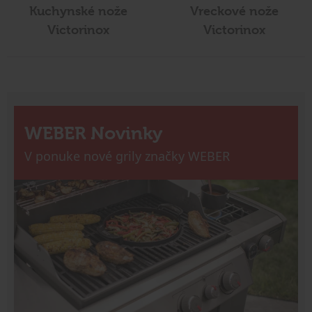
Kuchynské nože
Vreckové nože
Victorinox
Victorinox
WEBER Novinky
V ponuke nové grily značky WEBER