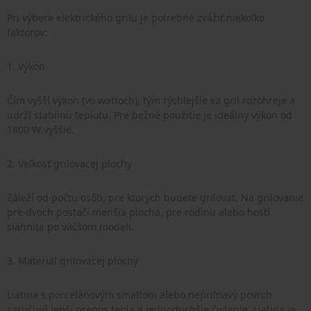
Pri výbere elektrického grilu je potrebné zvážiť niekoľko
faktorov:
1. Výkon
Čím vyšší výkon (vo wattoch), tým rýchlejšie sa gril rozohreje a
udrží stabilnú teplotu. Pre bežné použitie je ideálny výkon od
1800 W vyššie.
2. Veľkosť grilovacej plochy
Záleží od počtu osôb, pre ktorých budete grilovať. Na grilovanie
pre dvoch postačí menšia plocha, pre rodinu alebo hostí
siahnite po väčšom modeli.
3. Materiál grilovacej plochy
Liatina s porcelánovým smaltom alebo nepriľnavý povrch
zaručujú lepší prenos tepla a jednoduchšie čistenie. Liatina je