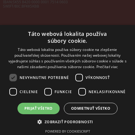
IBAN:
SK55 8420 0000 0001 7514 0603
SWIFT/BIC:
BFKKSKBB
Táto webová lokalita používa
súbory cookie.
Sales manager
mobil: +421 901 728 409
Táto webová lokalita používa súbory cookie na zlepšenie
e-mail:
sales@rosler.sk
používateľskej skúsenosti. Používaním našej webovej lokality
Regionálni zástupcovia
vyjadrujete súhlas s používaním všetkých súborov cookie v súlade s
Západ a stred:
+421 903 728 402
našimi zásadami používania súborov cookie.
Prečítať viac
+421 903 728 409
NEVYHNUTNE POTREBNÉ
VÝKONNOSŤ
Východ
mobil: +421 901 728 409
CIELENIE
FUNKCIE
NEKLASIFIKOVANÉ
PRIJAŤ VŠETKO
ODMIETNUŤ VŠETKO
2014 - 2026 © ROSLER s.r.o.
Tvorba web stránok
a
redakčný systém
od
AlejTech, spol. s r.o.
ZOBRAZIŤ PODROBNOSTI
POWERED BY COOKIESCRIPT