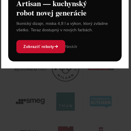
Artisan — kuchynský
robot novej generácie
Ikonický dizajn, miska 4,8 l a výkon, ktorý zvládne
všetko. Teraz dostupný v nových farbách.
Zobraziť roboty
Neskôr