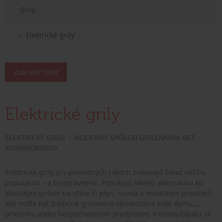
Grily
Elektrické grily
Zobraziť filter
Elektrické grily
ELEKTRICKÉ GRILY – MODERNÝ SPÔSOB GRILOVANIA BEZ
KOMPROMISOV
Elektrické grily si v posledných rokoch získavajú čoraz väčšiu
popularitu – a to oprávnene. Ponúkajú skvelú alternatívu ku
klasickým grilom na uhlie či plyn, najmä v mestskom prostredí,
kde môže byť tradičné grilovanie obmedzené kvôli dymu,
priestoru alebo bezpečnostným predpisom. V tomto článku sa