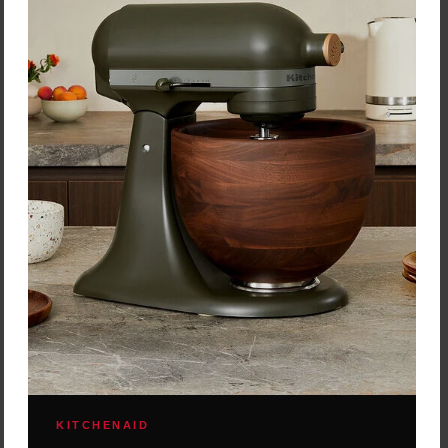
Cena: 499,00 €
Cena: 399,00 €
s DPH
s DPH
Do 14 dní
Do 14 dní
Vložiť do košíka
Vložiť do košíka
Zobrazených:
2
zo 2
KITCHENAID