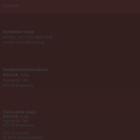
Kontakt
Kontaktné údaje:
tel./fax: +421 (0)2 4445 6436
e-mail:
rosler@rosler.sk
Korešpondenčná adresa:
ROSLER - s.r.o.
Vajnorská 140
831 04 Bratislava
Fakturačné údaje:
ROSLER - s.r.o.
Vajnorská 140
831 04 Bratislava
IČO: 31352243
IČ DPH: SK2020294991