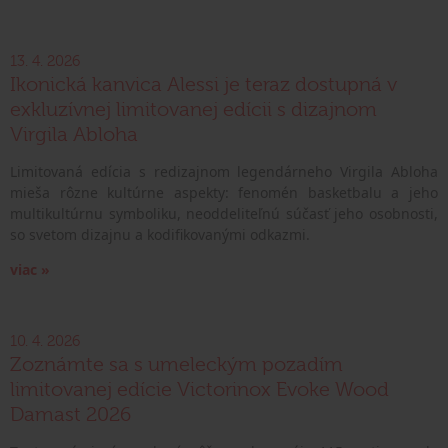
13. 4. 2026
Ikonická kanvica Alessi je teraz dostupná v
exkluzívnej limitovanej edícii s dizajnom
Virgila Abloha
Limitovaná edícia s redizajnom legendárneho Virgila Abloha
mieša rôzne kultúrne aspekty: fenomén basketbalu a jeho
multikultúrnu symboliku, neoddeliteľnú súčasť jeho osobnosti,
so svetom dizajnu a kodifikovanými odkazmi.
viac »
10. 4. 2026
Zoznámte sa s umeleckým pozadím
limitovanej edície Victorinox Evoke Wood
Damast 2026