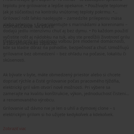
teplotu pre grilovanie a lepšie opekanie. • Používajte teplomer
(ak je súčasťou) na kontrolu vnútornej teploty pokrmu. •
Grilovací rošt ľahko naolejujte – zamedzíte prilepeniu mäsa
alebo zeleniny. • Experimentujte s marinádami a koreninami –
ODPORÚČANIE NA ZÁVER
dodajú jedlu intenzívnu chuť aj bez dymu. • Po každom použití
vyčistite rošt aj nádobku na tuk, aby ste predĺžili životnosť grilu
Elektrické grily sú ideálnou voľbou pre moderné domácnosti,
a zabránili vzniku zápachu.
kde sa kladie dôraz na pohodlie, bezpečnosť a chuť. Umožňujú
grilovanie bez obmedzení – bez ohľadu na počasie, lokalitu či
skúsenosti.
Ak bývate v byte, máte obmedzený priestor alebo si chcete
dopriať rýchle a čisté grilovanie počas pracovného týždňa,
elektrický gril vám otvorí nové možnosti. Pri výbere sa
zamerajte na kvalitu konštrukcie, výkon, jednoduchosť čistenia
a renomovaného výrobcu.
Grilovanie už dávno nie je len o uhlí a dymovej clone – s
elektrickým grilom si ho užijete kedykoľvek a kdekoľvek.
Zobraziť viac