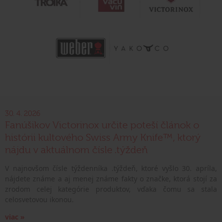
30. 4. 2026
Fanúšikov Victorinox určite poteší článok o
histórii kultového Swiss Army Knife™, ktorý
nájdu v aktuálnom čísle .týždeň
V najnovšom čísle týždenníka .týždeň, ktoré vyšlo 30. apríla,
nájdete známe a aj menej známe fakty o značke, ktorá stojí za
zrodom celej kategórie produktov, vďaka čomu sa stala
celosvetovou ikonou.
viac »