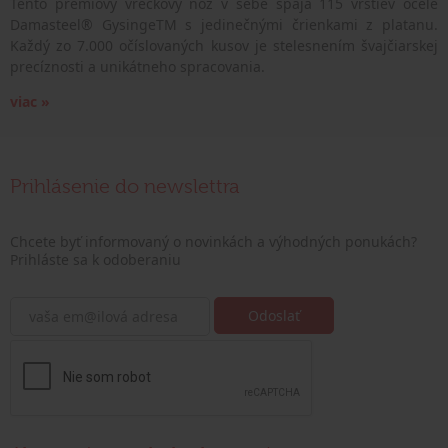
Tento prémiový vreckový nôž v sebe spája 115 vrstiev ocele
Damasteel® GysingeTM s jedinečnými črienkami z platanu.
Každý zo 7.000 očíslovaných kusov je stelesnením švajčiarskej
precíznosti a unikátneho spracovania.
viac »
Prihlásenie do newslettra
Chcete byť informovaný o novinkách a výhodných ponukách?
Prihláste sa k odoberaniu