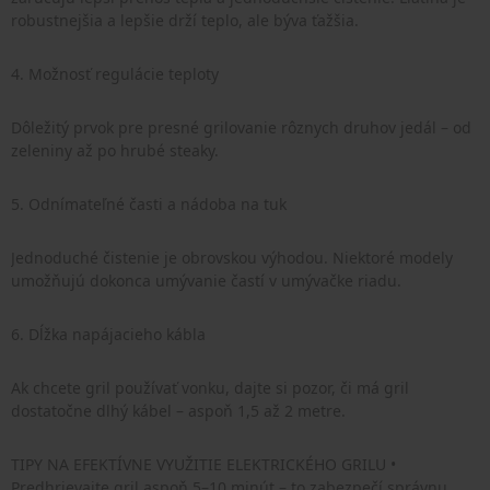
robustnejšia a lepšie drží teplo, ale býva ťažšia.
4. Možnosť regulácie teploty
Dôležitý prvok pre presné grilovanie rôznych druhov jedál – od
zeleniny až po hrubé steaky.
5. Odnímateľné časti a nádoba na tuk
Jednoduché čistenie je obrovskou výhodou. Niektoré modely
umožňujú dokonca umývanie častí v umývačke riadu.
6. Dĺžka napájacieho kábla
Ak chcete gril používať vonku, dajte si pozor, či má gril
dostatočne dlhý kábel – aspoň 1,5 až 2 metre.
TIPY NA EFEKTÍVNE VYUŽITIE ELEKTRICKÉHO GRILU •
Predhrievajte gril aspoň 5–10 minút – to zabezpečí správnu