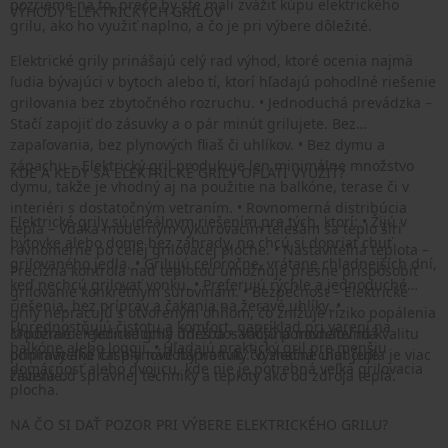
pozrieme na to, prečo by ste mali zvážiť kúpu elektrického
VÝHODY ELEKTRICKÝCH GRILOV
grilu, ako ho využiť naplno, a čo je pri výbere dôležité.
Elektrické grily prinášajú celý rad výhod, ktoré ocenia najmä
ľudia bývajúci v bytoch alebo tí, ktorí hľadajú pohodlné riešenie
grilovania bez zbytočného rozruchu. • Jednoduchá prevádzka –
Stačí zapojiť do zásuvky a o pár minút grilujete. Bez
zapaľovania, bez plynových fliaš či uhlíkov. • Bez dymu a
zápachu – Elektrický gril produkuje len minimálne množstvo
KDE A KEDY SA ELEKTRICKÉ GRILY OPLATÍ VYUŽIŤ?
dymu, takže je vhodný aj na použitie na balkóne, terase či v
interiéri s dostatočným vetraním. • Rovnomerná distribúcia
Elektrické grily sú ideálnym riešením pre tých, ktorí: • Žijú v
tepla – Vďaka moderným vykurovacím telesám sa teplo šíri
bytovke alebo dome bez záhrady, no chcú si dopriať chuť
rovnomerne po celej grilovacej ploche. • Nastaviteľná teplota –
grilovaného jedla. • Grilujú celoročne, vrátane chladnejších dní,
Precízna kontrola nad teplotou umožňuje presne prispôsobiť
keď nechcú grilovať vonku. • Preferujú rýchle a jednoduché
grilovanie konkrétnym surovinám. • Bezpečnosť – Elektrické
riešenia, bez príprav a čakania na žeravé uhlíky. •
grily nepracujú s otvoreným ohňom, čo znižuje riziko popálenia
Uprednostňujú čistotu a komfort, napríklad pri varení na
či požiaru. • Jednoduchá údržba – Väčšina modelov má
Moderné elektrické grily dnes dosahujú porovnateľnú kvalitu
balkóne alebo loggii. • Hľadajú praktický gril pre menšiu
odnímateľné časti a nádoby na tuk, čo značne uľahčuje
prípravy ako ich plynové náprotivky. Výsledná chuť jedla je viac
domácnosť alebo dvojicu, kde nie je potrebná veľká grilovacia
čistenie.
závislá od správnej techniky a teploty ako od zdroja tepla.
plocha.
NA ČO SI DAŤ POZOR PRI VÝBERE ELEKTRICKÉHO GRILU?