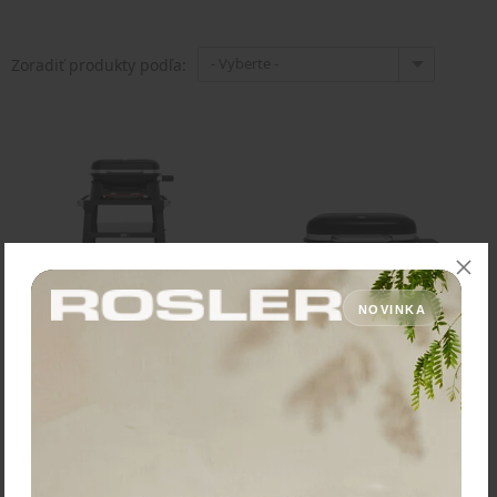
- Vyberte -
Zoradiť produkty podľa:
NOVINKA
Weber Vonkajší elektrický
Elektrický gril Weber®
gril Lumin® s podstavcom
Lumin® - Čierna
Vychutnajte si lahodnú chuť
Vychutnajte si skvelú
grilovania na uhlí bez
grilovaciu chuť bez
otvoreného plameňa s
otvoreného plameňa na
elektrickým grilom Weber
elektrickom vonkajšom grile
Lumin® s podstavcom. …
Lumin®. Zapojte ho na …