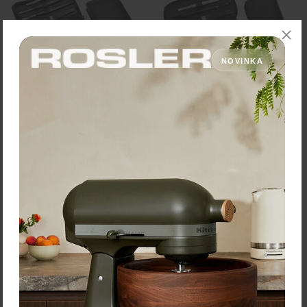
NOVINKA
Hans Kniebes Solingen
Hans Kniebes Solingen
Manikúra 6-dielna s
Manikúra 5-dielna s
čiernym puzdrom z
čiernym puzdrom z ovčej
hovädzej kože
kože
Manikúra s inštrumentmi z
Manikúra s inštrumentmi z
matnej nehrdzavejúcej
matnej nehrdzavejúcej
ocele, puzdrom z pravej
ocele, puzdrom z pravej
hovädzej kože v čiernom
ovčej kože v čiernom
prevedení a zapínaním …
prevedení a zapínaním na …
Cena: 52,20 €
Cena: 27,60 €
s DPH
s DPH
Skladom 2 ks
Skladom 1 ks
Vložiť do košíka
Vložiť do košíka