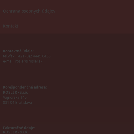
Ochrana osobných údajov
Kontakt
Kontaktné údaje:
tel./fax: +421 (0)2 4445 6436
e-mail:
rosler@rosler.sk
Korešpondenčná adresa:
ROSLER - s.r.o.
Vajnorská 140
831 04 Bratislava
Fakturačné údaje:
ROSLER - s.r.o.