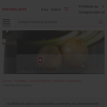
Prihláste sa
0 ks
0,00 €
Zaregistrujte sa
Domov
Produkty
Osobné doplnky
Manikúra a pedikúra
Manikúrové súpravy
Guľôčkové perá s možnosťou premeny na atramentové