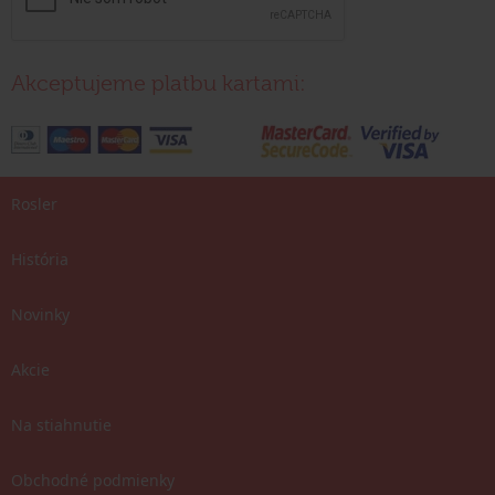
Akceptujeme platbu kartami:
Rosler
História
Novinky
Akcie
Na stiahnutie
Obchodné podmienky