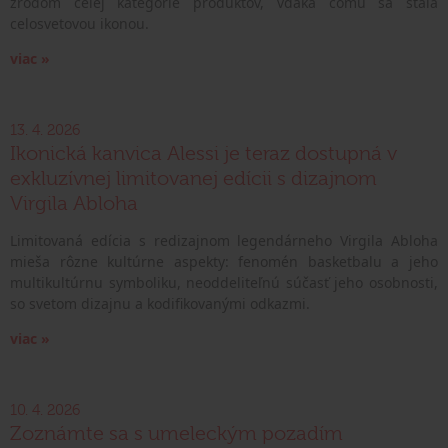
zrodom celej kategórie produktov, vďaka čomu sa stala
celosvetovou ikonou.
viac »
13. 4. 2026
Ikonická kanvica Alessi je teraz dostupná v
exkluzívnej limitovanej edícii s dizajnom
Virgila Abloha
Limitovaná edícia s redizajnom legendárneho Virgila Abloha
mieša rôzne kultúrne aspekty: fenomén basketbalu a jeho
multikultúrnu symboliku, neoddeliteľnú súčasť jeho osobnosti,
so svetom dizajnu a kodifikovanými odkazmi.
viac »
10. 4. 2026
Zoznámte sa s umeleckým pozadím