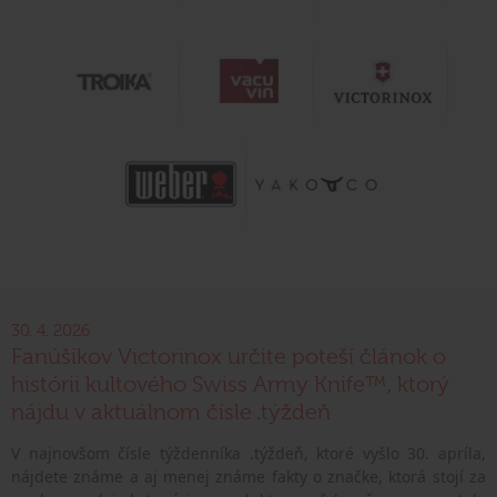
30. 4. 2026
Fanúšikov Victorinox určite poteší článok o
histórii kultového Swiss Army Knife™, ktorý
nájdu v aktuálnom čísle .týždeň
V najnovšom čísle týždenníka .týždeň, ktoré vyšlo 30. apríla,
nájdete známe a aj menej známe fakty o značke, ktorá stojí za