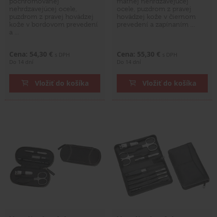
pochrómovanej
matnej nehrdzavejúcej
nehrdzavejúcej ocele,
ocele, puzdrom z pravej
puzdrom z pravej hovädzej
hovädzej kože v čiernom
kože v bordovom prevedení
prevedení a zapínaním …
a …
Cena: 54,30 €
Cena: 55,30 €
s DPH
s DPH
Do 14 dní
Do 14 dní
Vložiť do košíka
Vložiť do košíka