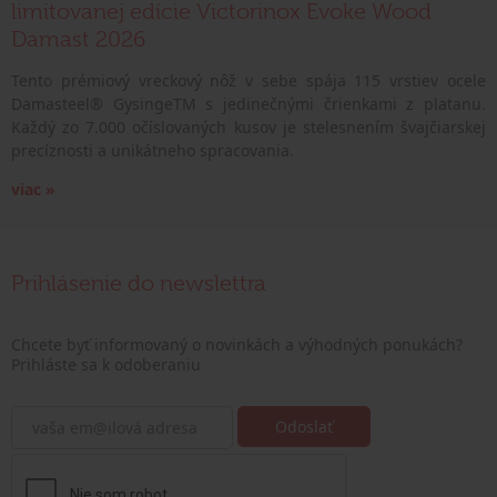
limitovanej edície Victorinox Evoke Wood
Damast 2026
Tento prémiový vreckový nôž v sebe spája 115 vrstiev ocele
Damasteel® GysingeTM s jedinečnými črienkami z platanu.
Každý zo 7.000 očíslovaných kusov je stelesnením švajčiarskej
precíznosti a unikátneho spracovania.
viac »
Prihlásenie do newslettra
Chcete byť informovaný o novinkách a výhodných ponukách?
Prihláste sa k odoberaniu