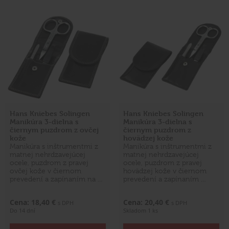
Hans Kniebes Solingen
Hans Kniebes Solingen
Manikúra 3-dielna s
Manikúra 3-dielna s
čiernym puzdrom z ovčej
čiernym puzdrom z
kože
hovädzej kože
Manikúra s inštrumentmi z
Manikúra s inštrumentmi z
matnej nehrdzavejúcej
matnej nehrdzavejúcej
ocele, puzdrom z pravej
ocele, puzdrom z pravej
ovčej kože v čiernom
hovädzej kože v čiernom
prevedení a zapínaním na …
prevedení a zapínaním …
Cena: 18,40 €
Cena: 20,40 €
s DPH
s DPH
Do 14 dní
Skladom 1 ks