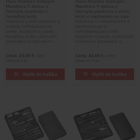
Hans Kniebes Solingen
Hans Kniebes Solingen
Manikúra 5-dielna s
Manikúra 9-dielna s
čiernym puzdrom z
čiernym puzdrom z ovčej
hovädzej kože
kože a zapínaním na zips
Manikúra s inštrumentmi z
Manikúra s inštrumentmi z
matnej nehrdzavejúcej
pochrómovanej
ocele, puzdrom z pravej
nehrdzavejúcej ocele,
hovädzej kože v čiernom
puzdrom z pravej ovčej kože
prevedení a zapínaním …
v čiernom prevedení a …
Cena: 33,80 €
Cena: 44,60 €
s DPH
s DPH
Skladom 2 ks
Skladom > 5 ks
Vložiť do košíka
Vložiť do košíka