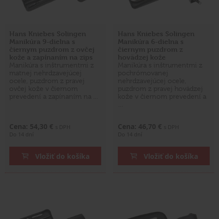
Hans Kniebes Solingen
Hans Kniebes Solingen
Manikúra 9-dielna s
Manikúra 6-dielna s
čiernym puzdrom z ovčej
čiernym puzdrom z
kože a zapínaním na zips
hovädzej kože
Manikúra s inštrumentmi z
Manikúra s inštrumentmi z
matnej nehrdzavejúcej
pochrómovanej
ocele, puzdrom z pravej
nehrdzavejúcej ocele,
ovčej kože v čiernom
puzdrom z pravej hovädzej
prevedení a zapínaním na …
kože v čiernom prevedení a
…
Cena: 54,30 €
Cena: 46,70 €
s DPH
s DPH
Do 14 dní
Do 14 dní
Vložiť do košíka
Vložiť do košíka