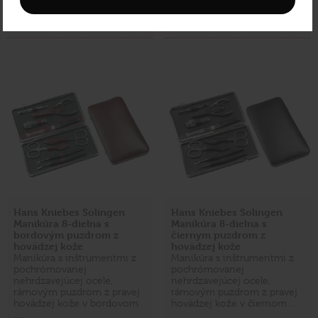
Vložiť do košíka
Vložiť do košíka
Hans Kniebes Solingen
Hans Kniebes Solingen
Manikúra 8-dielna s
Manikúra 8-dielna s
bordovým puzdrom z
čiernym puzdrom z
hovädzej kože
hovädzej kože
Manikúra s inštrumentmi z
Manikúra s inštrumentmi z
pochrómovanej
pochrómovanej
nehrdzavejúcej ocele,
nehrdzavejúcej ocele,
rámovým puzdrom z pravej
rámovým puzdrom z pravej
hovädzej kože v bordovom
hovädzej kože v čiernom …
…