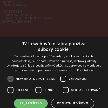
Vajnorská 140
831 04 Bratislava
IČO: 31352243
IČ DPH: SK2020294991
IBAN:
SK55 8420 0000 0001 7514 0603
SWIFT/BIC:
BFKKSKBB
Táto webová lokalita používa
súbory cookie.
Sales manager
mobil: +421 901 728 409
Táto webová lokalita používa súbory cookie na zlepšenie
e-mail:
sales@rosler.sk
používateľskej skúsenosti. Používaním našej webovej lokality
Regionálni zástupcovia
vyjadrujete súhlas s používaním všetkých súborov cookie v súlade s
Západ a stred:
+421 903 728 402
našimi zásadami používania súborov cookie.
Prečítať viac
+421 903 728 409
NEVYHNUTNE POTREBNÉ
VÝKONNOSŤ
Východ
mobil: +421 901 728 409
CIELENIE
FUNKCIE
NEKLASIFIKOVANÉ
PRIJAŤ VŠETKO
ODMIETNUŤ VŠETKO
2014 - 2026 © ROSLER s.r.o.
Tvorba web stránok
a
redakčný systém
od
AlejTech, spol. s r.o.