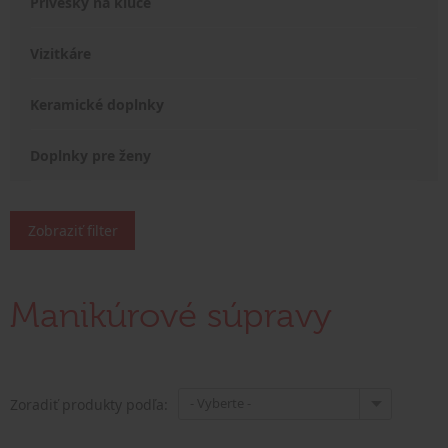
Prívesky na kľúče
Vizitkáre
Keramické doplnky
Doplnky pre ženy
Zobraziť filter
Manikúrové súpravy
- Vyberte -
Zoradiť produkty podľa: