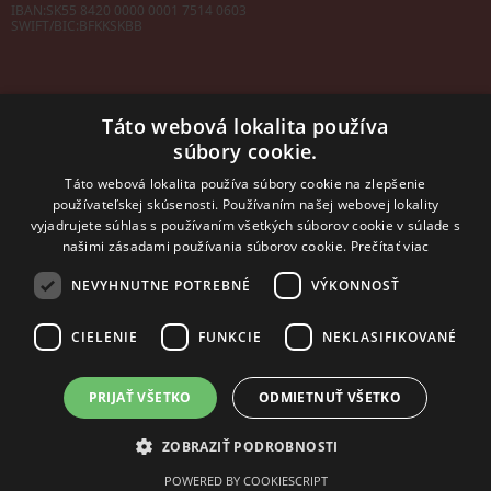
IBAN:
SK55 8420 0000 0001 7514 0603
SWIFT/BIC:
BFKKSKBB
Táto webová lokalita používa
súbory cookie.
Sales manager
mobil: +421 901 728 409
Táto webová lokalita používa súbory cookie na zlepšenie
e-mail:
sales@rosler.sk
používateľskej skúsenosti. Používaním našej webovej lokality
Regionálni zástupcovia
vyjadrujete súhlas s používaním všetkých súborov cookie v súlade s
Západ a stred:
+421 903 728 402
našimi zásadami používania súborov cookie.
Prečítať viac
+421 903 728 409
NEVYHNUTNE POTREBNÉ
VÝKONNOSŤ
Východ
mobil: +421 901 728 409
CIELENIE
FUNKCIE
NEKLASIFIKOVANÉ
PRIJAŤ VŠETKO
ODMIETNUŤ VŠETKO
2014 - 2026 © ROSLER s.r.o.
Tvorba web stránok
a
redakčný systém
od
AlejTech, spol. s r.o.
ZOBRAZIŤ PODROBNOSTI
POWERED BY COOKIESCRIPT