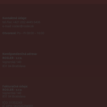
Kontaktné údaje:
tel./fax: +421 (0)2 4445 6436
e-mail:
rosler@rosler.sk
Otvorené:
Po – Pi 08:00 – 16:00
Korešpondenčná adresa:
ROSLER - s.r.o.
Vajnorská 140
831 04 Bratislava
Fakturačné údaje:
ROSLER - s.r.o.
Vajnorská 140
831 04 Bratislava
IČO: 31352243
IČ DPH: SK2020294991