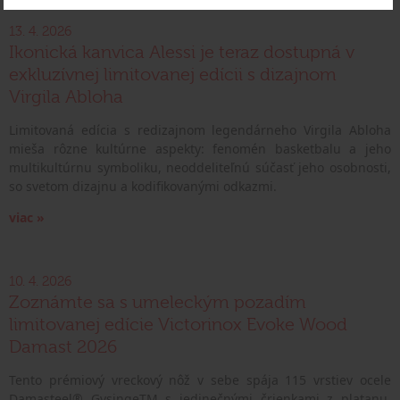
13. 4. 2026
Ikonická kanvica Alessi je teraz dostupná v
exkluzívnej limitovanej edícii s dizajnom
Virgila Abloha
Limitovaná edícia s redizajnom legendárneho Virgila Abloha
mieša rôzne kultúrne aspekty: fenomén basketbalu a jeho
multikultúrnu symboliku, neoddeliteľnú súčasť jeho osobnosti,
so svetom dizajnu a kodifikovanými odkazmi.
viac »
10. 4. 2026
Zoznámte sa s umeleckým pozadím
limitovanej edície Victorinox Evoke Wood
Damast 2026
Tento prémiový vreckový nôž v sebe spája 115 vrstiev ocele
Damasteel® GysingeTM s jedinečnými črienkami z platanu.