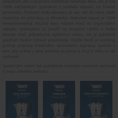
spôsobom, ako si pripraviť autentickú taliansku kávu, ale je tiež
100% udržateľným spôsobom z pohľadu dopadu na životné
prostredie. Životnosť moka kávovaru je viac než 20 rokov, takže
investícia do jeho kúpy je dlhodobá. Akýkoľvek odpad je 100%
kompostovateľný. Použitú kávu môžete hodiť do organického
odpadu, eventuálne ju použiť na hnojenie rastlín a moka
kávovar stačí jednoducho opláchnuť vodou, nie je potrebné
používať žiadne čistiace prostriedky. Keďže hliník je porózny,
princíp prípravy tradičného talianskeho espressa spočíva v
tom, aby aróma z kávy prenikla do pórov a chuť či vôňa sa tak
zachovali.
Spoločnými silami tak pomôžeme svetovým oceánom zachovať
si svoju pôvodnú podobu!