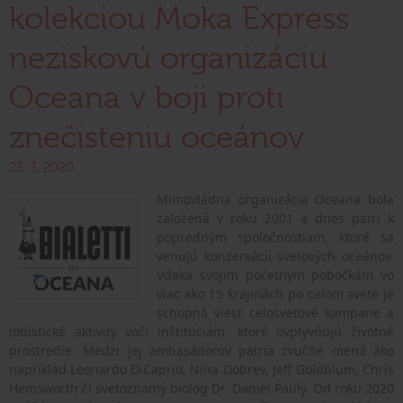
kolekciou Moka Express
neziskovú organizáciu
Oceana v boji proti
znečisteniu oceánov
23. 3. 2020
Mimovládna organizácia Oceana bola
založená v roku 2001 a dnes patrí k
popredným spoločnostiam, ktoré sa
venujú konzervácii svetových oceánov.
Vďaka svojim početným pobočkám vo
viac ako 15 krajinách po celom svete je
schopná viesť celosvetové kampane a
lobistické aktivity voči inštitúciám, ktoré ovplyvňujú životné
prostredie. Medzi jej ambasádorov patria zvučné mená ako
napríklad Leonardo DiCaprio, Nina Dobrev, Jeff Goldblum, Chris
Hemsworth či svetoznámy biológ Dr. Daniel Pauly. Od roku 2020