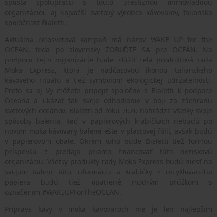
spúšťa spoluprácu s touto prestížnou mimovládnou
organizáciou aj najväčší svetový výrobca kávovarov, talianska
spoločnosť Bialetti.
Aktuálna celosvetová kampaň má názov WAKE UP for the
OCEAN, teda po slovensky ZOBUĎTE SA pre OCEÁN. Na
podporu tejto organizácie bude slúžiť celá produktová rada
Moka Express, ktorá je nadčasovou ikonou talianskeho
kávového rituálu a tiež symbolom ekologickej udržateľnosti.
Preto sa aj Vy môžete pripojiť spoločne s Bialetti k podpore
Oceana a ukázať tak svoje odhodlanie v boji za záchranu
svetových oceánov. Bialetti od roku 2020 nahrádza všetky svoje
spôsoby balenia, keď v papierových krabičkách nebudú po
novom moka kávovary balené ešte v plastovej fólii, avšak budú
v papierovom obale. Okrem toho bude Bialetti tiež formou
príspevku z predaja priamo financovať túto neziskovú
organizáciu. Všetky produkty rady Moka Express budú niesť na
svojom balení túto informáciu a krabičky z recyklovaného
papiera budú tiež opatrené modrým prúžkom s
označením
#WAKEUPForTheOCEAN.
Príprava kávy v moka kávovaroch nie je len najlepším