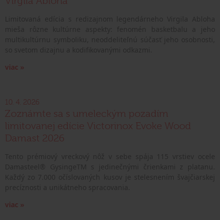
Virgila Abloha
Limitovaná edícia s redizajnom legendárneho Virgila Abloha
mieša rôzne kultúrne aspekty: fenomén basketbalu a jeho
multikultúrnu symboliku, neoddeliteľnú súčasť jeho osobnosti,
so svetom dizajnu a kodifikovanými odkazmi.
viac »
10. 4. 2026
Zoznámte sa s umeleckým pozadím
limitovanej edície Victorinox Evoke Wood
Damast 2026
Tento prémiový vreckový nôž v sebe spája 115 vrstiev ocele
Damasteel® GysingeTM s jedinečnými črienkami z platanu.
Každý zo 7.000 očíslovaných kusov je stelesnením švajčiarskej
precíznosti a unikátneho spracovania.
viac »