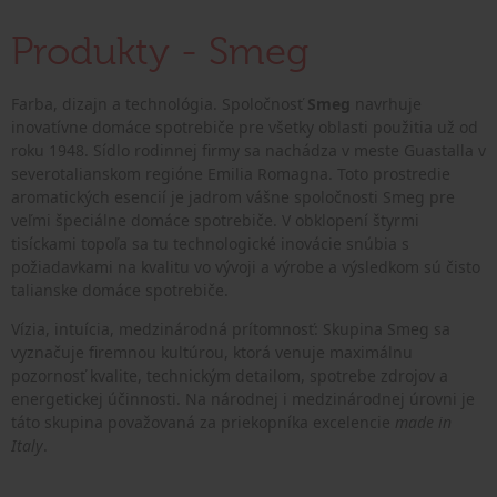
Produkty - Smeg
Farba, dizajn a technológia. Spoločnosť
Smeg
navrhuje
inovatívne domáce spotrebiče pre všetky oblasti použitia už od
roku 1948. Sídlo rodinnej firmy sa nachádza v meste Guastalla v
severotalianskom regióne Emilia Romagna. Toto prostredie
aromatických esencií je jadrom vášne spoločnosti Smeg pre
veľmi špeciálne domáce spotrebiče. V obklopení štyrmi
tisíckami topoľa sa tu technologické inovácie snúbia s
požiadavkami na kvalitu vo vývoji a výrobe a výsledkom sú čisto
talianske domáce spotrebiče.
Vízia, intuícia, medzinárodná prítomnosť: Skupina Smeg sa
vyznačuje firemnou kultúrou, ktorá venuje maximálnu
pozornosť kvalite, technickým detailom, spotrebe zdrojov a
energetickej účinnosti. Na národnej i medzinárodnej úrovni je
táto skupina považovaná za priekopníka excelencie
made in
Italy
.