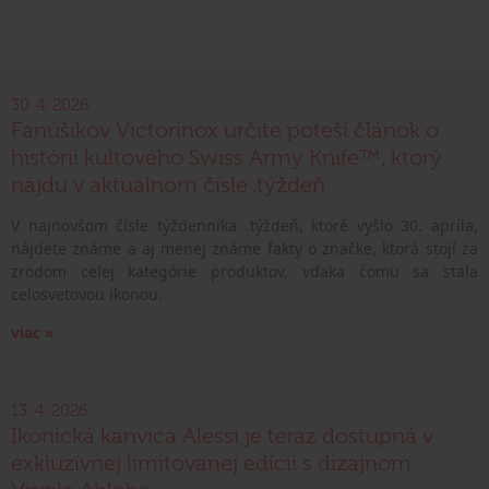
30. 4. 2026
Fanúšikov Victorinox určite poteší článok o
histórii kultového Swiss Army Knife™, ktorý
nájdu v aktuálnom čísle .týždeň
V najnovšom čísle týždenníka .týždeň, ktoré vyšlo 30. apríla,
nájdete známe a aj menej známe fakty o značke, ktorá stojí za
zrodom celej kategórie produktov, vďaka čomu sa stala
celosvetovou ikonou.
viac »
13. 4. 2026
Ikonická kanvica Alessi je teraz dostupná v
exkluzívnej limitovanej edícii s dizajnom