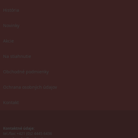
História
Novinky
Akcie
Na stiahnutie
Obchodné podmienky
Ochrana osobných údajov
Kontakt
Kontaktné údaje:
tel./fax: +421 (0)2 4445 6436