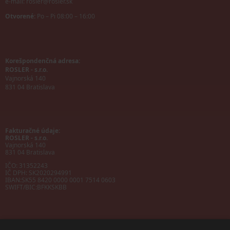
e-mail:
rosler@rosler.sk
Otvorené:
Po – Pi 08:00 – 16:00
Korešpondenčná adresa:
ROSLER - s.r.o.
Vajnorská 140
831 04 Bratislava
Fakturačné údaje:
ROSLER - s.r.o.
Vajnorská 140
831 04 Bratislava
IČO: 31352243
IČ DPH: SK2020294991
IBAN:
SK55 8420 0000 0001 7514 0603
SWIFT/BIC:
BFKKSKBB