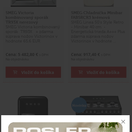
SMEG Victoria
SMEG Chladnička Minibar
kombinovaný sporák
FAB5RCR3 krémová
TR93X nerezový
SMEG Linea 50's Style Retro
SMEG Victoria kombinovaný
- Minibar 40 cm -
sporák TR93X + zdarma
Energetická trieda A+++ Plus
súprava nožov Victorinox v
zdarma súprava nožov
hodnote 65,6 EUR
Victorinox v hodnote …
Cena: 5 482,80 €
Cena: 917,40 €
s DPH
s DPH
Na objednávku
Na objednávku
Vložiť do košíka
Vložiť do košíka