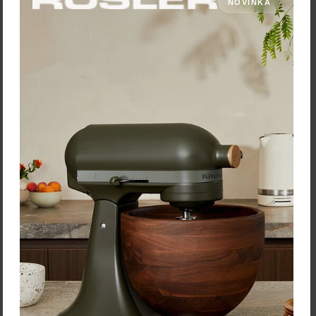
NOVINKA
SMEG Chladnička Minibar
SMEG Victoria
FAB5RBL3 čierna
kombinovaný sporák
TR93BL čierny
SMEG Linea 50's Style Retro
- Minibar 40 cm -
SMEG Victoria kombinovaný
Energetická trieda A+++ Plus
sporák TR93BL + zdarma
zdarma súprava nožov
súprava nožov Victorinox v
Victorinox v …
hodnote 65,6 EUR
Cena: 917,40 €
Cena: 5 380,30 €
s DPH
s DPH
Na objednávku
Na objednávku
Vložiť do košíka
Vložiť do košíka