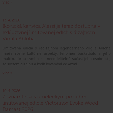
viac »
13. 4. 2026
Ikonická kanvica Alessi je teraz dostupná v
exkluzívnej limitovanej edícii s dizajnom
Virgila Abloha
Limitovaná edícia s redizajnom legendárneho Virgila Abloha
mieša rôzne kultúrne aspekty: fenomén basketbalu a jeho
multikultúrnu symboliku, neoddeliteľnú súčasť jeho osobnosti,
so svetom dizajnu a kodifikovanými odkazmi.
viac »
10. 4. 2026
Zoznámte sa s umeleckým pozadím
limitovanej edície Victorinox Evoke Wood
Damast 2026