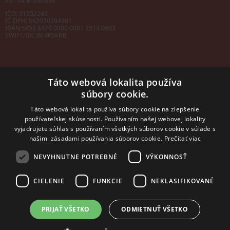
831 04 Bratislava
IČO: 31352243
IČ DPH: SK2020294991
IBAN:
SK55 8420 0000 0001 7514 0603
SWIFT/BIC:
BFKKSKBB
Táto webová lokalita používa
súbory cookie.
Sales manager
mobil: +421 901 728 409
Táto webová lokalita používa súbory cookie na zlepšenie
e-mail:
sales@rosler.sk
používateľskej skúsenosti. Používaním našej webovej lokality
Regionálni zástupcovia
vyjadrujete súhlas s používaním všetkých súborov cookie v súlade s
Západ a stred:
+421 903 728 402
našimi zásadami používania súborov cookie.
Prečítať viac
+421 903 728 409
NEVYHNUTNE POTREBNÉ
VÝKONNOSŤ
Východ
mobil: +421 901 728 409
CIELENIE
FUNKCIE
NEKLASIFIKOVANÉ
PRIJAŤ VŠETKO
ODMIETNUŤ VŠETKO
2014 - 2026 © ROSLER s.r.o.
Tvorba web stránok
a
redakčný systém
od
AlejTech, spol. s r.o.