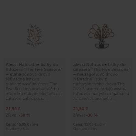
Alessi Náhradné lístky do
Alessi Náhradné lístky do
difuzéra "The Five Seasons"
difuzéra "The Five Seasons"
– mahagónové drevo
– mahagónové drevo
Náhradné lístky z
Náhradné lístky z
mahagónového dreva The
mahagónového dreva The
Five Seasons dodajú vášmu
Five Seasons dodajú vášmu
interiéru nádych elegancie a
interiéru nádych elegancie a
zároveň zabezpečia …
zároveň zabezpečia …
21,50 €
21,50 €
Zľava:
-30 %
Zľava:
-30 %
Cena: 15,05 €
Cena: 15,05 €
s DPH
s DPH
Skladom > 5 ks
Skladom > 5 ks