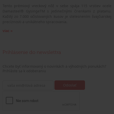
Tento prémiový vreckový nôž v sebe spája 115 vrstiev ocele
Damasteel® GysingeTM s jedinečnými črienkami z platanu.
Každý zo 7.000 očíslovaných kusov je stelesnením švajčiarskej
precíznosti a unikátneho spracovania.
viac »
Prihlásenie do newslettra
Chcete byť informovaný o novinkách a výhodných ponukách?
Prihláste sa k odoberaniu