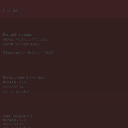
Kontakt
Kontaktné údaje:
tel./fax: +421 (0)2 4445 6436
e-mail:
rosler@rosler.sk
Otvorené:
Po – Pi 08:00 – 16:00
Korešpondenčná adresa:
ROSLER - s.r.o.
Vajnorská 140
831 04 Bratislava
Fakturačné údaje:
ROSLER - s.r.o.
Vajnorská 140