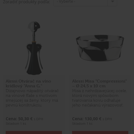
- Vyberte -
Zoradiť produkty podľa:
Alessi Otvárač na víno
Alessi Misa "Compressioni"
krídlový "Anna G."
– Ø 24,5 x 10 cm
Dizajnovo nápaditý otvárač
Misa z nehrdzavejúcej ocele,
na vínové fľaše s motívom
ktorá novým spôsobom
smejúcej sa ženy, ktorý má
tvarovania kovu odhaľuje
pevnú konštrukciu.
jeho nečakanú výrazovosť.
Cena: 50,30 €
Cena: 130,00 €
s DPH
s DPH
Skladom 1 ks
Skladom 1 ks