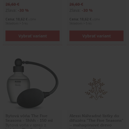
26,60 €
26,60 €
Zľava:
-30 %
Zľava:
-30 %
Cena: 18,62 €
Cena: 18,62 €
s DPH
s DPH
Skladom > 5 ks
Skladom > 5 ks
Vybrať variant
Vybrať variant
Bytová vôňa The Five
Alessi Náhradné lístky do
Seasons - Shhh - 150 ml
difuzéra "The Five Seasons"
– mahagónové drevo
Bytová voňa v spreji z