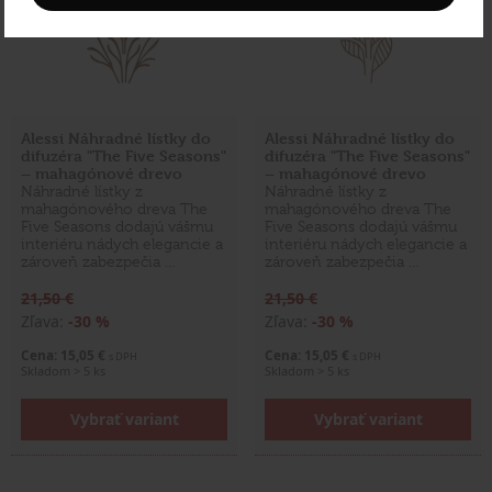
Alessi Náhradné lístky do
Alessi Náhradné lístky do
difuzéra "The Five Seasons"
difuzéra "The Five Seasons"
– mahagónové drevo
– mahagónové drevo
Náhradné lístky z
Náhradné lístky z
mahagónového dreva The
mahagónového dreva The
Five Seasons dodajú vášmu
Five Seasons dodajú vášmu
interiéru nádych elegancie a
interiéru nádych elegancie a
zároveň zabezpečia …
zároveň zabezpečia …
21,50 €
21,50 €
Zľava:
-30 %
Zľava:
-30 %
Cena: 15,05 €
Cena: 15,05 €
s DPH
s DPH
Skladom > 5 ks
Skladom > 5 ks
Vybrať variant
Vybrať variant