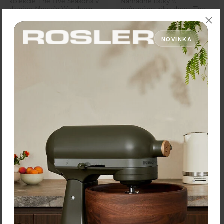
kolekcie The Five Seasons v
Náhradné lístky z
dizajne Marcela Wandersa.
mahagónového dreva The
Five Seasons dodajú vášmu
interiéru nádych elegancie a
zároveň zabezpečia …
NOVINKA
75,00 €
21,50 €
Zľava:
-10,00 €
Zľava:
-30 %
Cena: 65,00 €
Cena: 15,05 €
s DPH
s DPH
Skladom 1 ks
Skladom > 5 ks
Vložiť do košíka
Vybrať variant