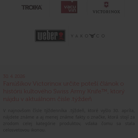
30. 4. 2026
Fanúšikov Victorinox určite poteší článok o
histórii kultového Swiss Army Knife™, ktorý
nájdu v aktuálnom čísle .týždeň
V najnovšom čísle týždenníka .týždeň, ktoré vyšlo 30. apríla,
nájdete známe a aj menej známe fakty o značke, ktorá stojí za
zrodom celej kategórie produktov, vďaka čomu sa stala
celosvetovou ikonou.