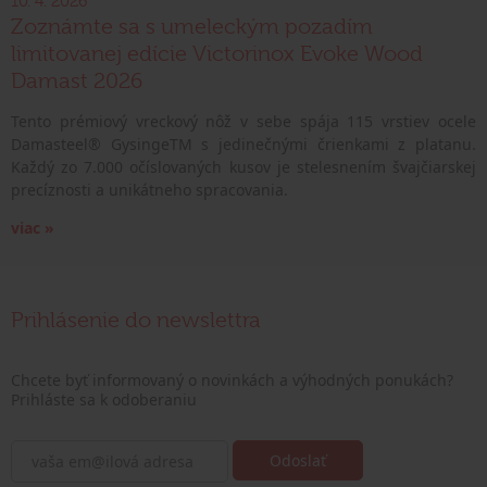
10. 4. 2026
Zoznámte sa s umeleckým pozadím
limitovanej edície Victorinox Evoke Wood
Damast 2026
Tento prémiový vreckový nôž v sebe spája 115 vrstiev ocele
Damasteel® GysingeTM s jedinečnými črienkami z platanu.
Každý zo 7.000 očíslovaných kusov je stelesnením švajčiarskej
precíznosti a unikátneho spracovania.
viac »
Prihlásenie do newslettra
Chcete byť informovaný o novinkách a výhodných ponukách?
Prihláste sa k odoberaniu