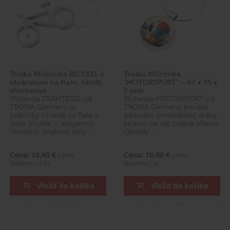
Troika Kľúčenka BICYKEL s
Troika Kľúčenka
otvárakom na fľaše, hliník,
"MOTORSPORT" – 67 x 35 x
strieborná
7 mm
Kľúčenka DRAHTESEL od
Kľúčenka MOTORSPORT od
TROIKA Germany je
TROIKA Germany prináša
praktický otvárak na fľaše v
adrenalín pretekárskej dráhy
tvare bicykla — elegantný
priamo na váš zväzok kľúčov.
hliníkový doplnok vždy …
Okrúhly …
Cena: 10,90 €
Cena: 10,90 €
s DPH
s DPH
Skladom > 5 ks
Skladom 1 ks
Vložiť do košíka
Vložiť do košíka