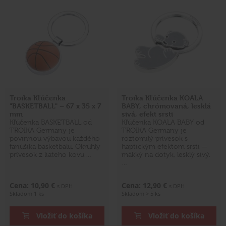
Troika Kľúčenka
Troika Kľúčenka KOALA
"BASKETBALL" – 67 x 35 x 7
BABY, chrómovaná, lesklá
mm
sivá, efekt srsti
Kľúčenka BASKETBALL od
Kľúčenka KOALA BABY od
TROIKA Germany je
TROIKA Germany je
povinnou výbavou každého
roztomilý prívesok s
fanúšika basketbalu. Okrúhly
haptickým efektom srsti —
prívesok z liateho kovu …
mäkký na dotyk, lesklý sivý.
…
Cena: 10,90 €
Cena: 12,90 €
s DPH
s DPH
Skladom 1 ks
Skladom > 5 ks
Vložiť do košíka
Vložiť do košíka