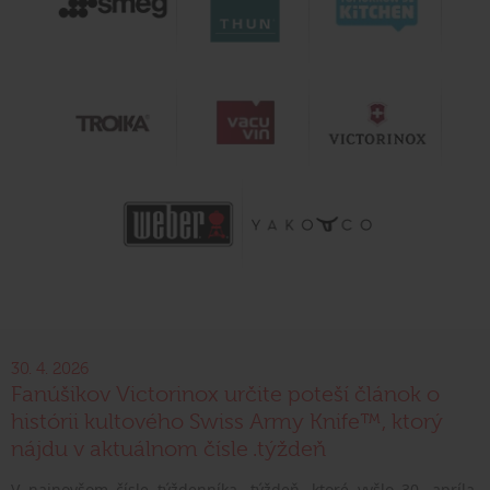
30. 4. 2026
Fanúšikov Victorinox určite poteší článok o
histórii kultového Swiss Army Knife™, ktorý
nájdu v aktuálnom čísle .týždeň
V najnovšom čísle týždenníka .týždeň, ktoré vyšlo 30. apríla,