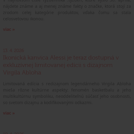
nájdete známe a aj menej známe fakty o značke, ktorá stojí za
zrodom celej kategórie produktov, vďaka čomu sa stala
celosvetovou ikonou.
viac »
13. 4. 2026
Ikonická kanvica Alessi je teraz dostupná v
exkluzívnej limitovanej edícii s dizajnom
Virgila Abloha
Limitovaná edícia s redizajnom legendárneho Virgila Abloha
mieša rôzne kultúrne aspekty: fenomén basketbalu a jeho
multikultúrnu symboliku, neoddeliteľnú súčasť jeho osobnosti,
so svetom dizajnu a kodifikovanými odkazmi.
viac »