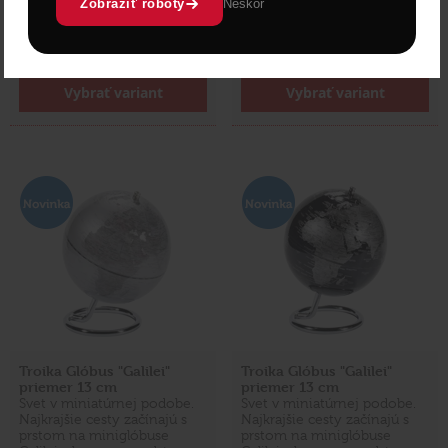
Zobraziť roboty
Neskôr
Cena: 55,00 €
Cena: 55,00 €
s DPH
s DPH
Skladom 3 ks
Skladom 3 ks
Vybrať variant
Vybrať variant
Troika Glóbus "Galilei"
Troika Glóbus "Galilei"
priemer 13 cm
priemer 13 cm
Svet v miniatúrnej podobe.
Svet v miniatúrnej podobe.
Najkrajšie cesty začínajú s
Najkrajšie cesty začínajú s
prstom na miniglóbuse
prstom na miniglóbuse