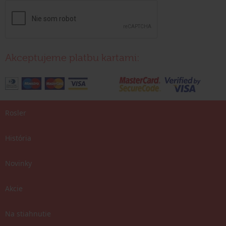
Akceptujeme platbu kartami:
Rosler
História
Novinky
Akcie
Na stiahnutie