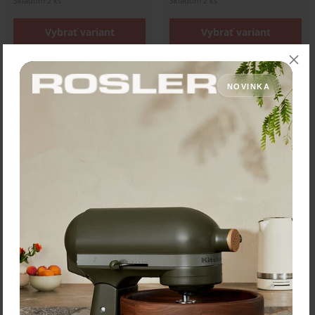
Skladom 2 ks
Skladom 2 ks
Vybrať variant
Vybrať variant
NOVINKA
Troika Glóbus "Gagarin"
Troika Glóbus "Gagarin"
priemer 13 cm
priemer 13 cm
Nemenná klasika. Miniglóbus
Nemenná klasika. Miniglóbus
v klasickom dizajne, ktorý je
v klasickom dizajne, ktorý je
umiestnený v kvalitnom,
umiestnený v kvalitnom,
ťažkom ráme vyrobenom z
ťažkom ráme vyrobenom z
kovu.
kovu.