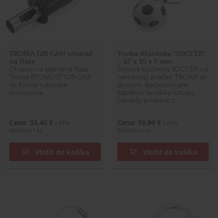
TROIKA GIB GAS! otvárač
Troika Kľúčenka "SOCCER"
na fľaše
– 67 x 35 x 7 mm
Otvárač na sklenené fľaše
Štýlová kľúčenka SOCCER od
Troika BTO66/ST GIB GAS!
nemeckej značky TROIKA je
vo forme rukoväte
skvelým darčekom pre
motocykla.
každého fanúšika futbalu.
Okrúhly prívesok z …
Cena: 33,40 €
Cena: 10,90 €
s DPH
s DPH
Skladom 1 ks
Skladom 1 ks
Vložiť do košíka
Vložiť do košíka