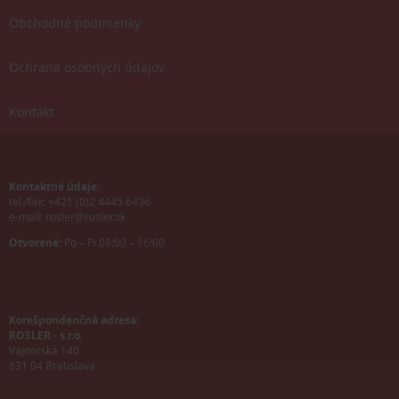
Obchodné podmienky
Ochrana osobných údajov
Kontakt
Kontaktné údaje:
tel./fax: +421 (0)2 4445 6436
e-mail:
rosler@rosler.sk
Otvorené:
Po – Pi 08:00 – 16:00
Korešpondenčná adresa:
ROSLER - s.r.o.
Vajnorská 140
831 04 Bratislava