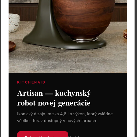
Cena: 69,00 €
Cena: 69,00 €
s DPH
s DPH
Skladom 2 ks
Skladom 2 ks
Vybrať variant
Vybrať variant
KITCHENAID
Artisan — kuchynský
robot novej generácie
Troika Glóbus "Galilei"
Troika Glóbus "Galilei"
priemer 13 cm
priemer 13 cm
Ikonický dizajn, miska 4,8 l a výkon, ktorý zvládne
Svet v miniatúrnej podobe.
Svet v miniatúrnej podobe.
všetko. Teraz dostupný v nových farbách.
Najkrajšie cesty začínajú s
Najkrajšie cesty začínajú s
prstom na miniglóbuse
prstom na miniglóbuse
Galilei s kovovou podstavou.
Galilei s kovovou podstavou.