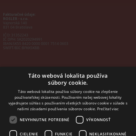
Fakturačné údaje:
ROSLER - s.r.o.
Vajnorská 140
831 04 Bratislava
IČO: 31352243
IČ DPH: SK2020294991
IBAN:
SK55 8420 0000 0001 7514 0603
SWIFT/BIC:
BFKKSKBB
Táto webová lokalita používa
súbory cookie.
Sales manager
mobil: +421 901 728 409
Táto webová lokalita používa súbory cookie na zlepšenie
e-mail:
sales@rosler.sk
používateľskej skúsenosti. Používaním našej webovej lokality
Regionálni zástupcovia
vyjadrujete súhlas s používaním všetkých súborov cookie v súlade s
Západ a stred:
+421 903 728 402
našimi zásadami používania súborov cookie.
Prečítať viac
+421 903 728 409
NEVYHNUTNE POTREBNÉ
VÝKONNOSŤ
Východ
mobil: +421 901 728 409
CIELENIE
FUNKCIE
NEKLASIFIKOVANÉ