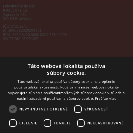
Fakturačné údaje:
ROSLER - s.r.o.
Vajnorská 140
831 04 Bratislava
IČO: 31352243
IČ DPH: SK2020294991
IBAN:
SK55 8420 0000 0001 7514 0603
SWIFT/BIC:
BFKKSKBB
Táto webová lokalita používa
súbory cookie.
Sales manager
mobil: +421 901 728 409
Táto webová lokalita používa súbory cookie na zlepšenie
e-mail:
sales@rosler.sk
používateľskej skúsenosti. Používaním našej webovej lokality
Regionálni zástupcovia
vyjadrujete súhlas s používaním všetkých súborov cookie v súlade s
Západ a stred:
+421 903 728 402
našimi zásadami používania súborov cookie.
Prečítať viac
+421 903 728 409
NEVYHNUTNE POTREBNÉ
VÝKONNOSŤ
Východ
mobil: +421 901 728 409
CIELENIE
FUNKCIE
NEKLASIFIKOVANÉ