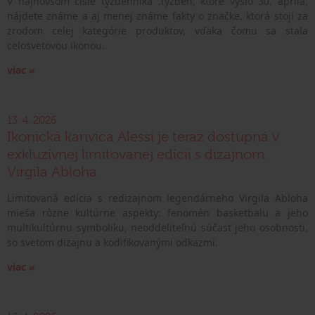
V najnovšom čísle týždenníka .týždeň, ktoré vyšlo 30. apríla,
nájdete známe a aj menej známe fakty o značke, ktorá stojí za
zrodom celej kategórie produktov, vďaka čomu sa stala
celosvetovou ikonou.
viac »
13. 4. 2026
Ikonická kanvica Alessi je teraz dostupná v
exkluzívnej limitovanej edícii s dizajnom
Virgila Abloha
Limitovaná edícia s redizajnom legendárneho Virgila Abloha
mieša rôzne kultúrne aspekty: fenomén basketbalu a jeho
multikultúrnu symboliku, neoddeliteľnú súčasť jeho osobnosti,
so svetom dizajnu a kodifikovanými odkazmi.
viac »