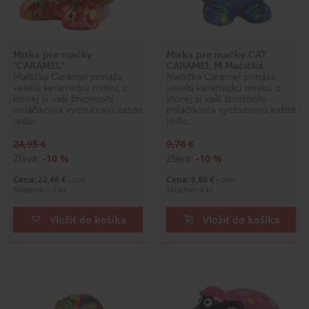
Miska pre mačky
Miska pre mačky CAT
"CARAMEL"
CARAMEL M Mačička
Mačička Caramel prináša
Mačička Caramel prináša
veselú keramickú misku, z
veselú keramickú misku, z
ktorej si vaši štvornohí
ktorej si vaši štvornohí
miláčikovia vychutnajú každé
miláčikovia vychutnajú každé
jedlo.
jedlo.
24,95 €
9,78 €
Zľava:
-10 %
Zľava:
-10 %
Cena: 22,46 €
Cena: 8,80 €
s DPH
s DPH
Skladom > 5 ks
Skladom 4 ks
Vložiť do košíka
Vložiť do košíka