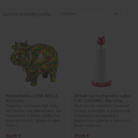
- Vyberte -
Zoradiť produkty podľa:
Pokladnička COW BELLA
Držiak na kuchynskú rolku
Kravička
CAT CARAMEL Mačička
Kravičky nemusia byť vždy
Roztomilá mačička Caramel
len vonku na pastvinách. Ak
miluje pohodlie a pozornosť.
hovoríme o Belle, radšej by
V kuchyni sa postará o
bola vo vnútri, blízko k vám.
papierové utierky a zároveň
Táto …
bude krásnou …
24,95 €
29,95 €