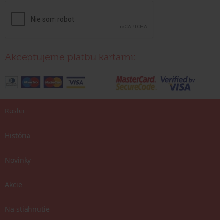
Akceptujeme platbu kartami:
Rosler
História
Novinky
Akcie
Na stiahnutie