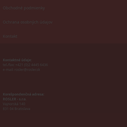
Obchodné podmienky
Ochrana osobných údajov
Kontakt
Kontaktné údaje:
tel./fax: +421 (0)2 4445 6436
e-mail:
rosler@rosler.sk
Korešpondenčná adresa:
ROSLER - s.r.o.
Vajnorská 140
831 04 Bratislava