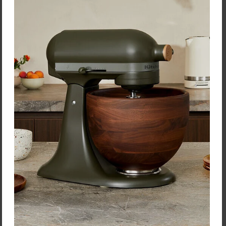
Vložiť do košíka
Vložiť do košíka
Pokladnička Psík "HUGO" -
Pokladnička Chihuahua
M
"CRUZ"- M
Psík Hugo je pravý plážový
Chihuahua Cruz je neúnavný
prieskumník, ktorý s
cestovateľ, ktorý rád
nadšením zbiera mušle, no
objavuje nové miesta a jeho
malým krabom sa radšej
obľúbenou destináciou je
vyhne. So svojím …
Koloseum v Ríme. …
24,95 €
24,95 €
Zľava:
-10 %
Zľava:
-10 %