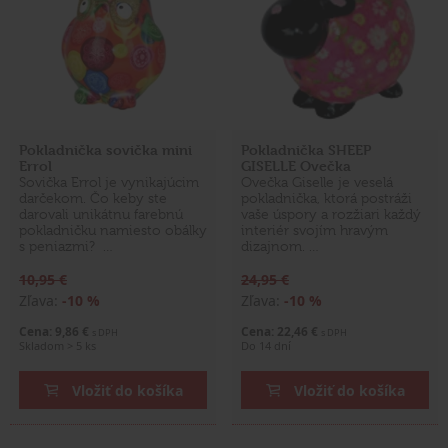
Pokladnička sovička mini
Pokladnička SHEEP
Errol
GISELLE Ovečka
Sovička Errol je vynikajúcim
Ovečka Giselle je veselá
darčekom. Čo keby ste
pokladnička, ktorá postráži
darovali unikátnu farebnú
vaše úspory a rozžiari každý
pokladničku namiesto obálky
interiér svojím hravým
s peniazmi? …
dizajnom. …
10,95 €
24,95 €
Zľava:
-10 %
Zľava:
-10 %
Cena: 9,86 €
Cena: 22,46 €
s DPH
s DPH
Skladom > 5 ks
Do 14 dní
Vložiť do košíka
Vložiť do košíka