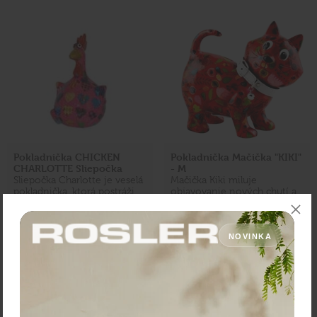
Pokladnička CHICKEN
Pokladnička Mačička "KIKI"
CHARLOTTE Sliepočka
- M
Sliepočka Charlotte je veselá
Mačička Kiki miluje
pokladnička, ktorá postráži
objavovanie nových chutí a
vaše úspory a rozžiari každý
vždy si vyberie to najlepšie
interiér svojím hravým
jedlo z menu. So svojím
dizajnom. …
zvončekom je nielen …
NOVINKA
12,12 €
24,95 €
Zľava:
-10 %
Zľava:
-10 %
Cena: 10,91 €
Cena: 22,46 €
s DPH
s DPH
Skladom > 5 ks
Skladom 1 ks