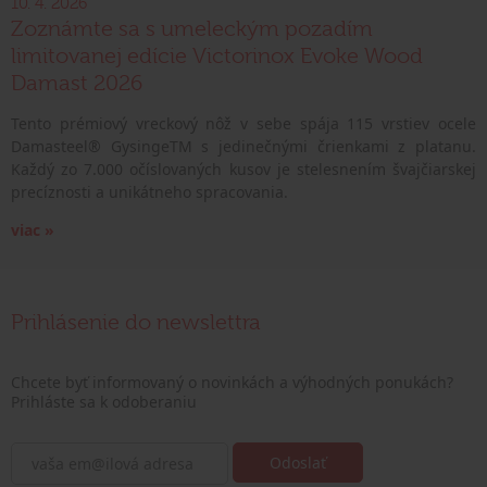
10. 4. 2026
Zoznámte sa s umeleckým pozadím
limitovanej edície Victorinox Evoke Wood
Damast 2026
Tento prémiový vreckový nôž v sebe spája 115 vrstiev ocele
Damasteel® GysingeTM s jedinečnými črienkami z platanu.
Každý zo 7.000 očíslovaných kusov je stelesnením švajčiarskej
precíznosti a unikátneho spracovania.
viac »
Prihlásenie do newslettra
Chcete byť informovaný o novinkách a výhodných ponukách?
Prihláste sa k odoberaniu