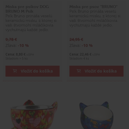
Miska pre psíkov DOG
Miska pre psov "BRUNO"
BRUNO M Psík
Psík Bruno prináša veselú
Psík Bruno prináša veselú
keramickú misku, z ktorej si
keramickú misku, z ktorej si
vaši štvornohí miláčikovia
vaši štvornohí miláčikovia
vychutnajú každé jedlo.
vychutnajú každé jedlo.
9,78 €
24,95 €
Zľava:
-10 %
Zľava:
-10 %
Cena: 8,80 €
Cena: 22,46 €
s DPH
s DPH
Skladom > 5 ks
Skladom 4 ks
Vložiť do košíka
Vložiť do košíka