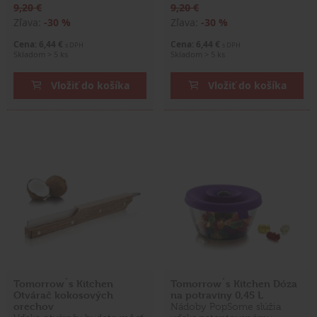
9,20 €
9,20 €
Zľava:
-30 %
Zľava:
-30 %
Cena: 6,44 €
Cena: 6,44 €
s DPH
s DPH
Skladom > 5 ks
Skladom > 5 ks
Vložiť do košíka
Vložiť do košíka
Tomorrow´s Kitchen
Tomorrow´s Kitchen Dóza
Otvárač kokosových
na potraviny 0,45 L
orechov
Nádoby PopSome slúžia