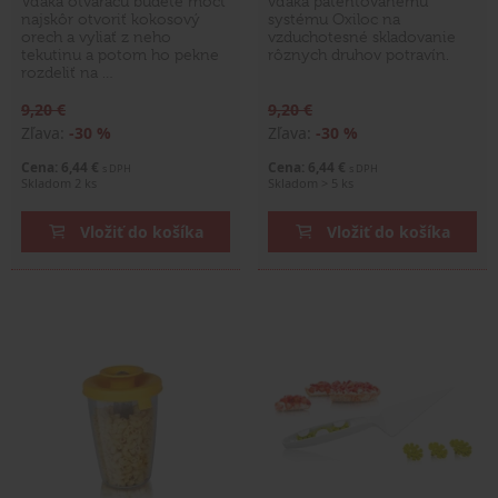
Vďaka otváraču budete môcť
vďaka patentovanému
najskôr otvoriť kokosový
systému Oxiloc na
orech a vyliať z neho
vzduchotesné skladovanie
tekutinu a potom ho pekne
rôznych druhov potravín.
rozdeliť na …
9,20 €
9,20 €
Zľava:
-30 %
Zľava:
-30 %
Cena: 6,44 €
Cena: 6,44 €
s DPH
s DPH
Skladom 2 ks
Skladom > 5 ks
Vložiť do košíka
Vložiť do košíka