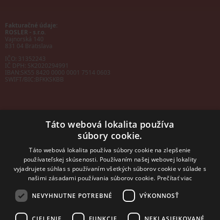
Fakturačné údaje:
ROSLER - s.r.o.
Vajnorská 140
831 04 Bratislava
IČO: 31352243
IČ DPH: SK2020294991
IBAN:
SK55 8420 0000 0001 7514 0603
SWIFT/BIC:
BFKKSKBB
Táto webová lokalita používa
súbory cookie.
Sales manager
mobil: +421 901 728 409
Táto webová lokalita používa súbory cookie na zlepšenie
e-mail:
sales@rosler.sk
používateľskej skúsenosti. Používaním našej webovej lokality
Regionálni zástupcovia
vyjadrujete súhlas s používaním všetkých súborov cookie v súlade s
Západ a stred:
+421 903 728 402
našimi zásadami používania súborov cookie.
Prečítať viac
+421 903 728 409
NEVYHNUTNE POTREBNÉ
VÝKONNOSŤ
Východ
mobil: +421 901 728 409
CIELENIE
FUNKCIE
NEKLASIFIKOVANÉ