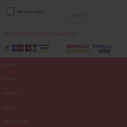
Akceptujeme platbu kartami:
Rosler
História
Novinky
Akcie
Na stiahnutie