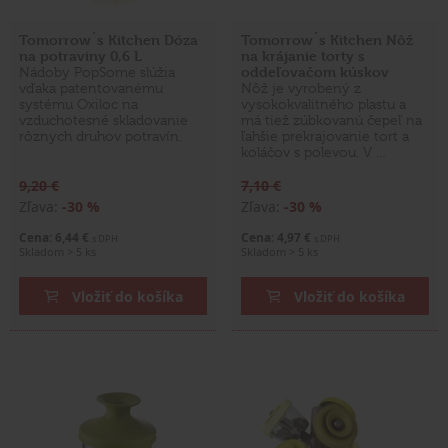
Tomorrow´s Kitchen Dóza
Tomorrow´s Kitchen Nôž
na potraviny 0,6 L
na krájanie torty s
oddeľovačom kúskov
Nádoby PopSome slúžia
vďaka patentovanému
Nôž je vyrobený z
systému Oxiloc na
vysokokvalitného plastu a
vzduchotesné skladovanie
má tiež zúbkovanú čepeľ na
rôznych druhov potravín.
ľahšie prekrajovanie tort a
koláčov s polevou. V …
9,20 €
7,10 €
Zľava:
-30 %
Zľava:
-30 %
Cena: 6,44 €
Cena: 4,97 €
s DPH
s DPH
Skladom > 5 ks
Skladom > 5 ks
Vložiť do košíka
Vložiť do košíka