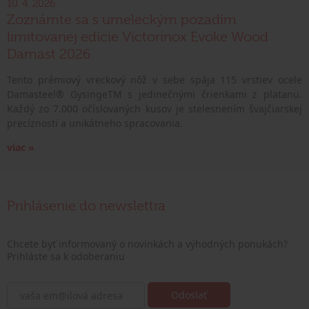
10. 4. 2026
Zoznámte sa s umeleckým pozadím
limitovanej edície Victorinox Evoke Wood
Damast 2026
Tento prémiový vreckový nôž v sebe spája 115 vrstiev ocele
Damasteel® GysingeTM s jedinečnými črienkami z platanu.
Každý zo 7.000 očíslovaných kusov je stelesnením švajčiarskej
precíznosti a unikátneho spracovania.
viac »
Prihlásenie do newslettra
Chcete byť informovaný o novinkách a výhodných ponukách?
Prihláste sa k odoberaniu