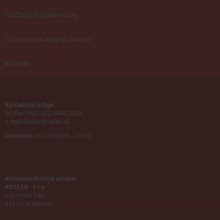
Obchodné podmienky
Ochrana osobných údajov
Kontakt
Kontaktné údaje:
tel./fax: +421 (0)2 4445 6436
e-mail:
rosler@rosler.sk
Otvorené:
Po – Pi 08:00 – 16:00
Korešpondenčná adresa:
ROSLER - s.r.o.
Vajnorská 140
831 04 Bratislava