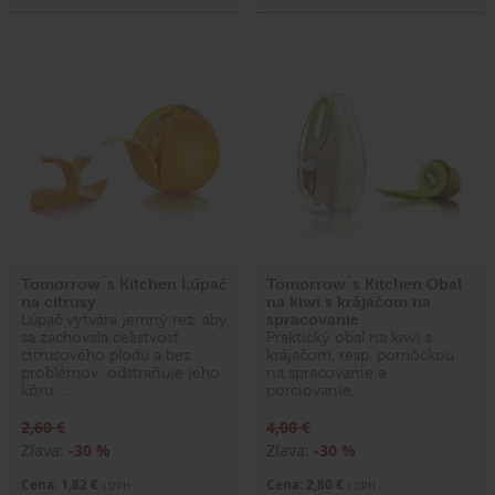
Tomorrow´s Kitchen Lúpač
Tomorrow´s Kitchen Obal
na citrusy
na kiwi s krájačom na
spracovanie
Lúpač vytvára jemný rez, aby
sa zachovala celistvosť
Praktický obal na kiwi s
citrusového plodu a bez
krájačom, resp. pomôckou
problémov odstraňuje jeho
na spracovanie a
kôru. …
porciovanie.
2,60 €
4,00 €
Zľava:
-30 %
Zľava:
-30 %
Cena: 1,82 €
Cena: 2,80 €
s DPH
s DPH