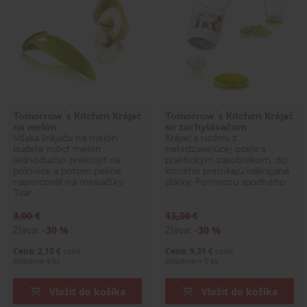
Tomorrow´s Kitchen Krájač
Tomorrow´s Kitchen Krájač
na melón
so zachytávačom
Vďaka krájaču na melón
Krájač s nožmi z
budete môcť melón
nehrdzavejúcej ocele s
jednoducho prekrojiť na
praktickým zásobníkom, do
polovice a potom pekne
ktorého prenikajú nakrájané
naporcovať na mesiačiky.
plátky. Pomocou spodného
Tvar …
…
3,00 €
13,30 €
Zľava:
-30 %
Zľava:
-30 %
Cena: 2,10 €
Cena: 9,31 €
s DPH
s DPH
Skladom 4 ks
Skladom > 5 ks
Vložiť do košíka
Vložiť do košíka