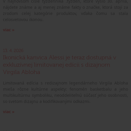
V najnovšom čísle týždenníka .týždeň, ktoré vyšlo 30. apríla,
nájdete známe a aj menej známe fakty o značke, ktorá stojí za
zrodom celej kategórie produktov, vďaka čomu sa stala
celosvetovou ikonou.
viac »
13. 4. 2026
Ikonická kanvica Alessi je teraz dostupná v
exkluzívnej limitovanej edícii s dizajnom
Virgila Abloha
Limitovaná edícia s redizajnom legendárneho Virgila Abloha
mieša rôzne kultúrne aspekty: fenomén basketbalu a jeho
multikultúrnu symboliku, neoddeliteľnú súčasť jeho osobnosti,
so svetom dizajnu a kodifikovanými odkazmi.
viac »