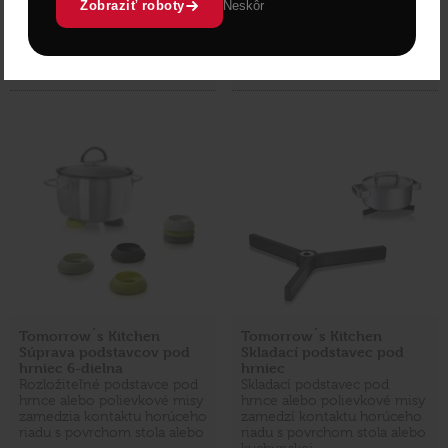
Zobraziť roboty
Neskôr
Skladom 4 ks
Skladom > 5 ks
Vložiť do košíka
Vložiť do košíka
Tomorrow´s Kitchen
Tomorrow´s Kitchen
Súprava podstavcov pod
Skladací podstavec pod
hrniec 6-dielna
hrniec
Rozložiteľné podstavce pod
Skladací podstavec pod
hrnce alebo polievkové misy
hrnce alebo polievkové misy
zamedzia kontaktu horúceho
zamedzí kontaktu horúceho
riadu s povrchom stola alebo
riadu s povrchom stola alebo
…
kuchynskej …