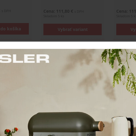
€
Cena: 111,80 €
Cena: 11
s DPH
s DPH
Skladom 5 ks
Skladom 5 k
 do košíka
Vybrať variant
Vy
ra z
Yako&Co Zástera z
Yako&Co 
e "Gardener"
vegánskej kože "Gardener"
vegánske
– 60 x 82 cm
– 60 x 82
era z imitácie
Všestranná zástera z imitácie
Všestranná
ideálna na
kože, ktorá je ideálna na
kože, ktor