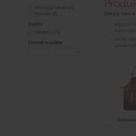
Produ
Akciový produkt
(0)
Novinka
(0)
Zástery Yako &
Značka
exkluzívn
tradičným
Yako&Co
(10)
všetky vý
Cenové rozpätie
pôsobili š
€
Grilovaci