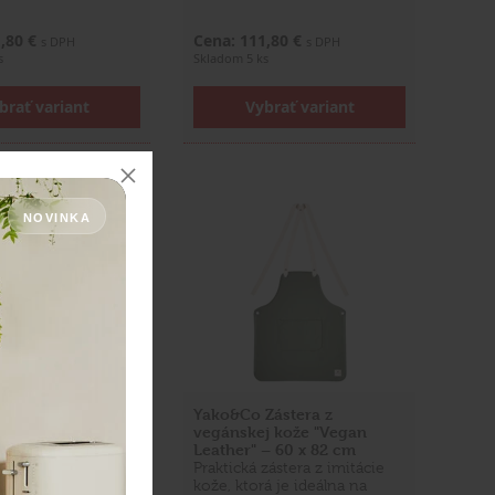
1,80 €
Cena: 111,80 €
s DPH
s DPH
s
Skladom 5 ks
brať variant
Vybrať variant
NOVINKA
Zástera z
Yako&Co Zástera z
j kože "Gardener"
vegánskej kože "Vegan
 cm
Leather" – 60 x 82 cm
 zástera z imitácie
Praktická zástera z imitácie
á je ideálna na
kože, ktorá je ideálna na