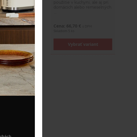
 kuchyni či záhrade
použitie v kuchyni, ale aj pri
i iných domácich
domácich alebo remeselných
…
,90 €
Cena: 66,70 €
s DPH
s DPH
s
Skladom 5 ks
brať variant
Vybrať variant
arbách.