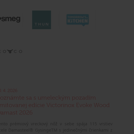
0. 4. 2026
oznámte sa s umeleckým pozadím
imitovanej edície Victorinox Evoke Wood
amast 2026
ento prémiový vreckový nôž v sebe spája 115 vrstiev
cele Damasteel® GysingeTM s jedinečnými črienkami z