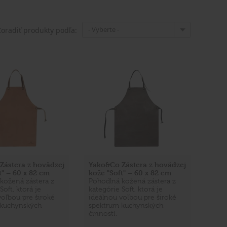
- Vyberte -
Zoradiť produkty podľa:
Zástera z hovädzej
Yako&Co Zástera z hovädzej
t" – 60 x 82 cm
kože "Soft" – 60 x 82 cm
kožená zástera z
Pohodlná kožená zástera z
Soft, ktorá je
kategórie Soft, ktorá je
voľbou pre široké
ideálnou voľbou pre široké
 kuchynských
spektrum kuchynských
činností.