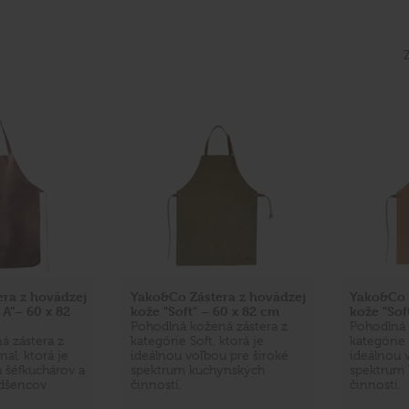
ra z hovädzej
Yako&Co Zástera z hovädzej
Yako&Co 
 A"– 60 x 82
kože "Soft" – 60 x 82 cm
kože "Sof
Pohodlná kožená zástera z
Pohodlná 
á zástera z
kategórie Soft, ktorá je
kategórie 
nal, ktorá je
ideálnou voľbou pre široké
ideálnou 
 šéfkuchárov a
spektrum kuchynských
spektrum
dšencov
činností.
činností.