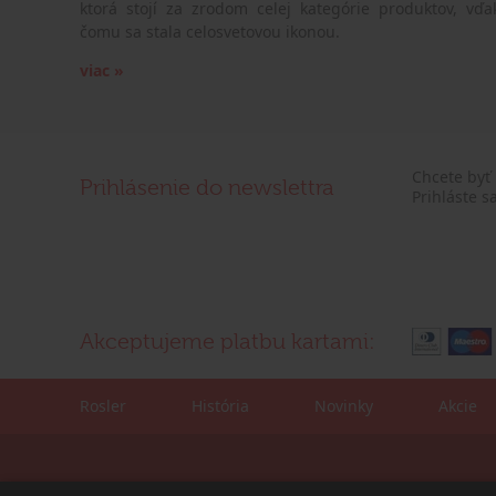
ktorá stojí za zrodom celej kategórie produktov, vďa
čomu sa stala celosvetovou ikonou.
viac »
Chcete byť
Prihlásenie do newslettra
Prihláste s
Akceptujeme platbu kartami:
Rosler
História
Novinky
Akcie