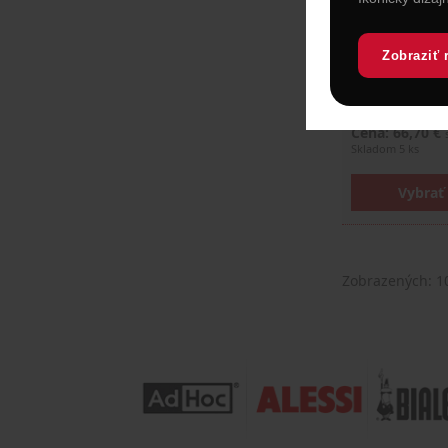
Leather" – 60
Praktická záste
kože, ktorá je 
použitie v kuchy
Zobraziť 
domácich aleb
…
Cena: 66,70 €
Skladom 5 ks
Vybrať 
Zobrazených:
1