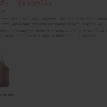
kty - Yako&Co
 Co
e zástery z pravej kože, vegánskej kože alebo dôsledne vybera
i technikami a majstrovskými postupmi pôvodných remeselníkov
robky sú zárukou precízneho zhotovenia a detail je venovaný každ
týlovo bez ohľadu na to, či sú práve oblečené alebo zavesené
e zástery