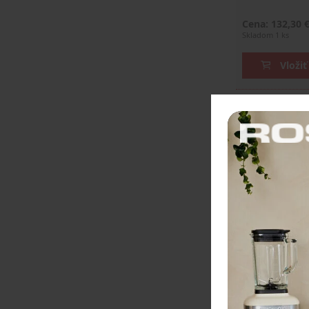
Cena: 132,30 
Skladom 1 ks
Vložiť
Yako&Co Záste
vegánskej kož
– 60 x 82 cm
Všestranná zást
kože, ktorá je 