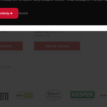
 x 82 cm
Leather" – 60 x 82 cm
ra z imitácie
Praktická zástera z imitácie
ideálna na
kože, ktorá je ideálna na
ni, ale aj pri
použitie v kuchyni, ale aj pri
roboty
Neskôr
o remeselných
domácich alebo remeselných
…
Cena: 66,70 €
s DPH
s DPH
Skladom 5 ks
variant
Vybrať variant
0
zo 10