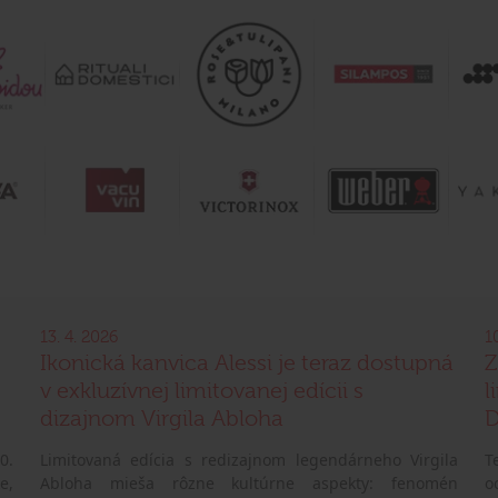
13. 4. 2026
1
Ikonická kanvica Alessi je teraz dostupná
Z
v exkluzívnej limitovanej edícii s
l
dizajnom Virgila Abloha
D
0.
Limitovaná edícia s redizajnom legendárneho Virgila
T
e,
Abloha mieša rôzne kultúrne aspekty: fenomén
o