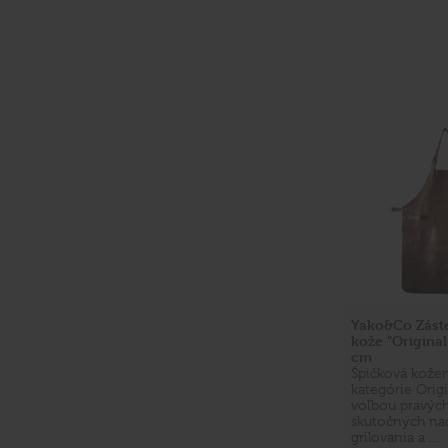
Yako&Co Záste
kože "Original
cm
Špičková kožen
kategórie Origi
voľbou pravých
skutočných na
grilovania a …