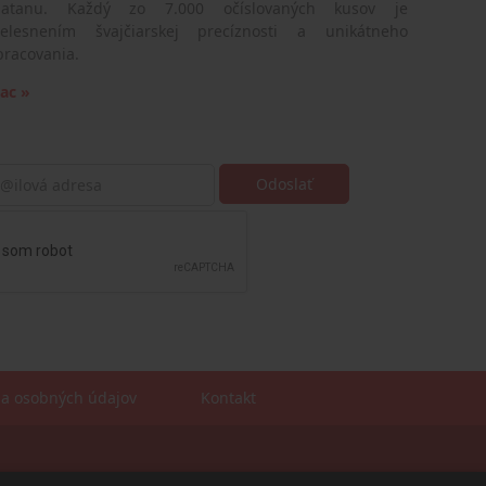
latanu. Každý zo 7.000 očíslovaných kusov je
telesnením švajčiarskej precíznosti a unikátneho
pracovania.
iac »
a osobných údajov
Kontakt