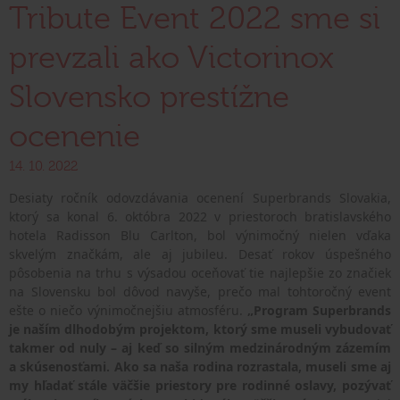
Tribute Event 2022 sme si
prevzali ako Victorinox
Slovensko prestížne
ocenenie
14. 10. 2022
Desiaty ročník odovzdávania ocenení Superbrands Slovakia,
ktorý sa konal 6. októbra 2022 v priestoroch bratislavského
hotela Radisson Blu Carlton, bol výnimočný nielen vďaka
skvelým značkám, ale aj jubileu. Desať rokov úspešného
pôsobenia na trhu s výsadou oceňovať tie najlepšie zo značiek
na Slovensku bol dôvod navyše, prečo mal tohtoročný event
ešte o niečo výnimočnejšiu atmosféru.
„Program Superbrands
je naším dlhodobým projektom, ktorý sme museli vybudovať
takmer od nuly – aj keď so silným medzinárodným zázemím
a skúsenosťami. Ako sa naša rodina rozrastala, museli sme aj
my hľadať stále väčšie priestory pre rodinné oslavy, pozývať