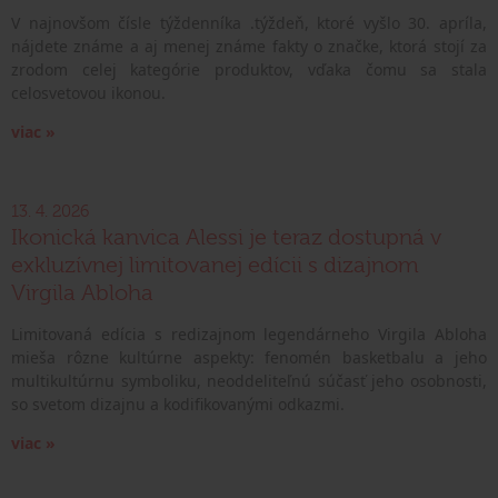
V najnovšom čísle týždenníka .týždeň, ktoré vyšlo 30. apríla,
nájdete známe a aj menej známe fakty o značke, ktorá stojí za
zrodom celej kategórie produktov, vďaka čomu sa stala
celosvetovou ikonou.
viac »
13. 4. 2026
Ikonická kanvica Alessi je teraz dostupná v
exkluzívnej limitovanej edícii s dizajnom
Virgila Abloha
Limitovaná edícia s redizajnom legendárneho Virgila Abloha
mieša rôzne kultúrne aspekty: fenomén basketbalu a jeho
multikultúrnu symboliku, neoddeliteľnú súčasť jeho osobnosti,
so svetom dizajnu a kodifikovanými odkazmi.
viac »