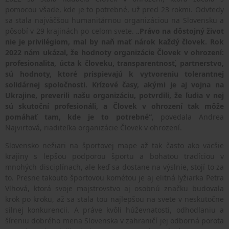
pomocou všade, kde je to potrebné, už pred 23 rokmi. Odvtedy
sa stala najväčšou humanitárnou organizáciou na Slovensku a
pôsobí v 29 krajinách po celom svete.
„Právo na dôstojný život
nie je privilégiom, mal by naň mať nárok každý človek. Rok
2022 nám ukázal, že hodnoty organizácie Človek v ohrození:
profesionalita, úcta k človeku, transparentnosť, partnerstvo,
sú hodnoty, ktoré prispievajú k vytvoreniu tolerantnej
solidárnej spoločnosti. Krízové časy, akými je aj vojna na
Ukrajine, preverili našu organizáciu, potvrdili, že ľudia v nej
sú skutoční profesionáli, a Človek v ohrození tak môže
pomáhať tam, kde je to potrebné“
, povedala Andrea
Najvirtová, riaditeľka organizácie Človek v ohrození.
Slovensko nežiari na športovej mape až tak často ako väcšie
krajiny s lepšou podporou športu a bohatou tradíciou v
mnohých disciplínach, ale keď sa dostane na výslnie, stojí to za
to. Presne takouto športovou kométou je aj elitná lyžiarka Petra
Vlhová, ktorá svoje majstrovstvo aj osobnú značku budovala
krok po kroku, až sa stala tou najlepšou na svete v neskutočne
silnej konkurencii. A práve kvôli húževnatosti, odhodlaniu a
šíreniu dobrého mena Slovenska v zahraničí jej odborná porota