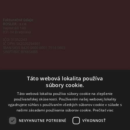
Fakturačné údaje:
ROSLER - s.r.o.
Vajnorská 140
831 04 Bratislava
IČO: 31352243
IČ DPH: SK2020294991
IBAN:
SK55 8420 0000 0001 7514 0603
SWIFT/BIC:
BFKKSKBB
Táto webová lokalita používa
súbory cookie.
Sales manager
mobil: +421 901 728 409
Táto webová lokalita používa súbory cookie na zlepšenie
e-mail:
sales@rosler.sk
používateľskej skúsenosti. Používaním našej webovej lokality
Regionálni zástupcovia
vyjadrujete súhlas s používaním všetkých súborov cookie v súlade s
Západ a stred:
+421 903 728 402
našimi zásadami používania súborov cookie.
Prečítať viac
+421 903 728 409
NEVYHNUTNE POTREBNÉ
VÝKONNOSŤ
Východ
mobil: +421 901 728 409