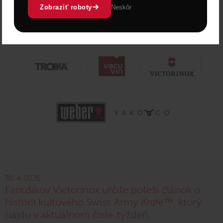
Zobraziť roboty
Neskôr
30. 4. 2026
Fanúšikov Victorinox určite poteší článok o
histórii kultového Swiss Army Knife™, ktorý
nájdu v aktuálnom čísle .týždeň