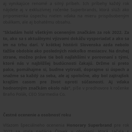
aj vynikajúce renomé a silný príbeh. Ich príbehy každý rok
nájdete aj v exkluzívnej ročenke Superbrands, ktorá slúži ako
pripomienka úspechu nielen vďaka na mieru prispôsobeným
obálkam, ale aj bohatému obsahu.
“Skladám hold všetkým oceneným značkám za rok 2022. Za
to, ako sa s aktuálnymi výzvami dokážu vysporiadať a ako sa
im na trhu darí. V krátkej histórii Slovenska azda nebolo
ťažšie obdobie ako posledných niekoľko mesiacov. Na druhej
strane, možno práve tie boli najľahšími v porovnaní s tými,
ktoré nás v najbližšej budúcnosti čakajú. Držme si preto
palce, pomáhajme si, buďme vytrvalí, doprajme si úspech a
snažme sa každý za seba, ale aj spoločne, aby bol zajtrajšok
krajším casom pre život oproti súčasnosti. Aj vďaka
hodnotným značkám okolo nás"
, píše v predhovore k ročenke
Braňo Polák, CEO Starmedia Co.
Čestné ocenenie a osobnosť roku
Víťazom špeciálneho ocenenia
Honorary Superbrand
pre rok
2022 sa stala nadácia Človek v ohrození, ktorá začala s