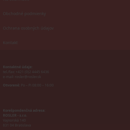
Obchodné podmienky
Ochrana osobných údajov
Kontakt
Kontaktné údaje:
tel./fax: +421 (0)2 4445 6436
e-mail:
rosler@rosler.sk
Otvorené:
Po – Pi 08:00 – 16:00
Korešpondenčná adresa:
ROSLER - s.r.o.
Vajnorská 140
831 04 Bratislava