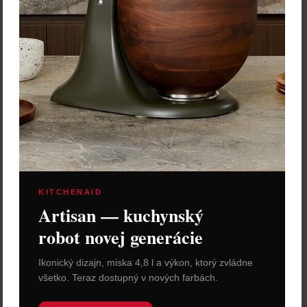
KITCHENAID
Artisan — kuchynský
robot novej generácie
Ikonický dizajn, miska 4,8 l a výkon, ktorý zvládne
všetko. Teraz dostupný v nových farbách.