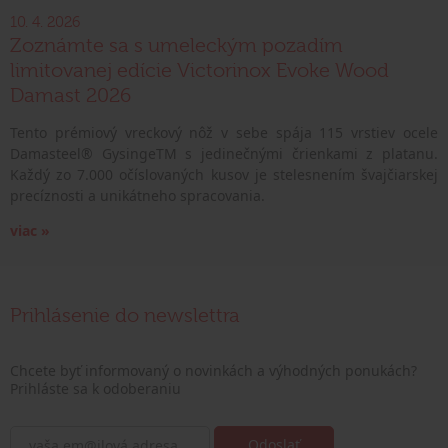
10. 4. 2026
Zoznámte sa s umeleckým pozadím
limitovanej edície Victorinox Evoke Wood
Damast 2026
Tento prémiový vreckový nôž v sebe spája 115 vrstiev ocele
Damasteel® GysingeTM s jedinečnými črienkami z platanu.
Každý zo 7.000 očíslovaných kusov je stelesnením švajčiarskej
precíznosti a unikátneho spracovania.
viac »
Prihlásenie do newslettra
Chcete byť informovaný o novinkách a výhodných ponukách?
Prihláste sa k odoberaniu