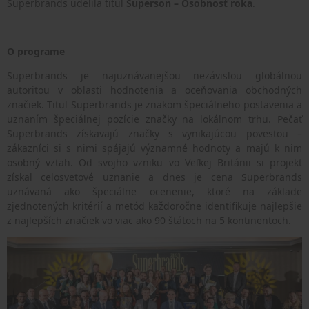
Superbrands udelila titul
Superson – Osobnosť roka
.
O programe
Superbrands je najuznávanejšou nezávislou globálnou
autoritou v oblasti hodnotenia a oceňovania obchodných
značiek. Titul Superbrands je znakom špeciálneho postavenia a
uznaním špeciálnej pozície značky na lokálnom trhu. Pečať
Superbrands získavajú značky s vynikajúcou povesťou –
zákazníci si s nimi spájajú významné hodnoty a majú k nim
osobný vzťah. Od svojho vzniku vo Veľkej Británii si projekt
získal celosvetové uznanie a dnes je cena Superbrands
uznávaná ako špeciálne ocenenie, ktoré na základe
zjednotených kritérií a metód každoročne identifikuje najlepšie
z najlepších značiek vo viac ako 90 štátoch na 5 kontinentoch.