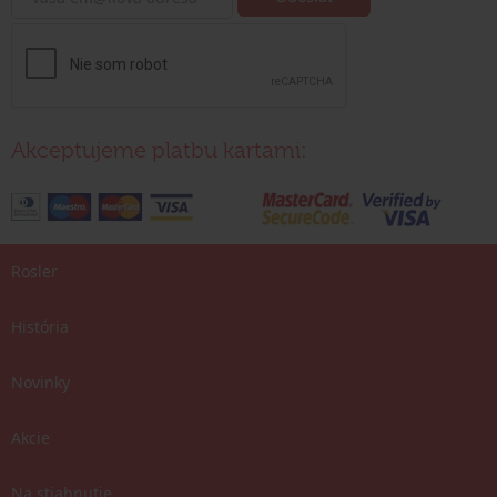
Akceptujeme platbu kartami:
Rosler
História
Novinky
Akcie
Na stiahnutie