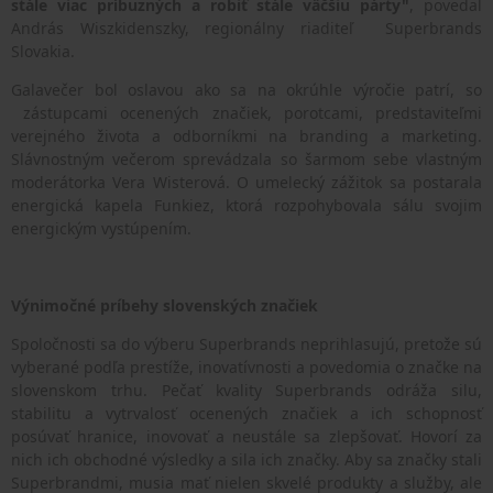
stále viac príbuzných a robiť stále väčšiu párty"
, povedal
András Wiszkidenszky, regionálny riaditeľ Superbrands
Slovakia.
Galavečer bol oslavou ako sa na okrúhle výročie patrí, so
zástupcami ocenených značiek, porotcami, predstaviteľmi
verejného života a odborníkmi na branding a marketing.
Slávnostným večerom sprevádzala so šarmom sebe vlastným
moderátorka Vera Wisterová. O umelecký zážitok sa postarala
energická kapela Funkiez, ktorá rozpohybovala sálu svojim
energickým vystúpením.
Výnimočné príbehy slovenských značiek
Spoločnosti sa do výberu Superbrands neprihlasujú, pretože sú
vyberané podľa prestíže, inovatívnosti a povedomia o značke na
slovenskom trhu. Pečať kvality Superbrands odráža silu,
stabilitu a vytrvalosť ocenených značiek a ich schopnosť
posúvať hranice, inovovať a neustále sa zlepšovať. Hovorí za
nich ich obchodné výsledky a sila ich značky. Aby sa značky stali
Superbrandmi, musia mať nielen skvelé produkty a služby, ale