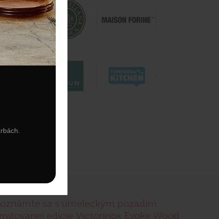
arbách.
0. 4. 2026
oznámte sa s umeleckým pozadím
imitovanej edície Victorinox Evoke Wood