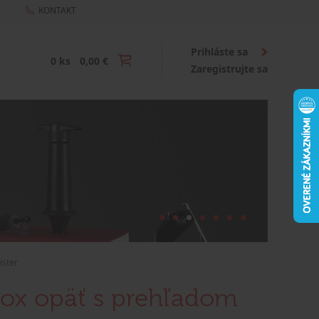
KONTAKT
Prihláste sa
0 ks
0,00 €
Zaregistrujte sa
ister
nox opäť s prehľadom