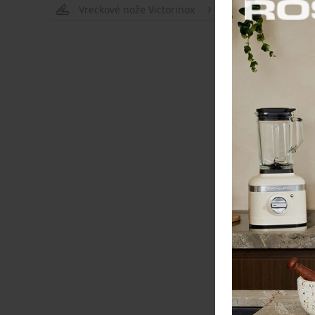
Vreckové nože Victorinox
Pozrime sa na z
Classic, Mundi
bodov vo všetký
Vďaka proti-šmy
Mimoriadne kla
bolo pozitívne 
Späť