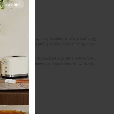
NOVINKA
ovací nôž 15 cm a porazil tak konkurenciu Wusthof rady
n Moritz Elite a ako jediný dosiahol maximálny počet
odňať aj najmenšie kosti precízne a za plného komfortu.
ožnila nenáročnú manévrovateľnosť okolo kĺbov. Navyše
mi.