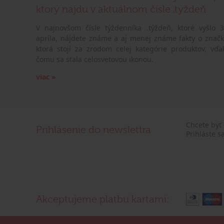
ktorý nájdu v aktuálnom čísle .týždeň
V najnovšom čísle týždenníka .týždeň, ktoré vyšlo 3
apríla, nájdete známe a aj menej známe fakty o značk
ktorá stojí za zrodom celej kategórie produktov, vďa
čomu sa stala celosvetovou ikonou.
viac »
Chcete byť
Prihlásenie do newslettra
Prihláste s
Akceptujeme platbu kartami: