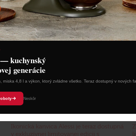
D
 — kuchynský
ovej generácie
n, miska 4,8 l a výkon, ktorý zvládne všetko. Teraz dostupný v nových f
roboty
Neskôr
13. 4. 2026
1
Ikonická kanvica Alessi je teraz dostupná
Z
v exkluzívnej limitovanej edícii s
l