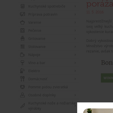
poráža
Kuchynské spotrebiče
11. 5. 2016
Príprava potravín
Najprestížnejší
Varenie
svoj veľký kuch
Pečenie
vykostenie kura
Grilovanie
Dobrý vykosťov
Množstvo výrob
Stolovanie
rezanie, avšak 
Nápoje
Víno a bar
Elektro
Domácnosť
Pomme pidou zvieratká
Osobné doplnky
Kuchynské nože a nožiarske
výrobky