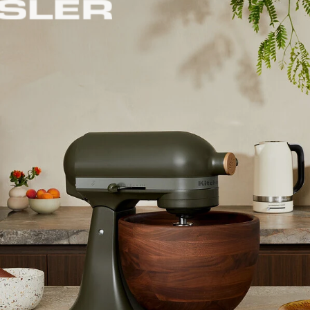
úbok víťazovi, ktorým sa stal 5.6413.15 Victorinox Fibrox Vykosť
al, Shun rady Gokujo, MAC rady Butcher a Messermeister rady Sa
ch hodnotených kritériách.
kovej rukoväti a rovnej priamej čepeli dokázali testujúci kuchári 
dne bolo hodnotené vyváženie noža a flexibilita čepele, ktorá um
hodnotená aj férová cena noža v porovnaní s ostatnými konkurent