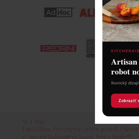
KITCHENAI
Artisan
robot n
Ikonický dizaj
Zobraziť 
30. 4. 2026
Fanúšikov Victorinox určite poteší článok
o histórii kultového Swiss Army Knife™,