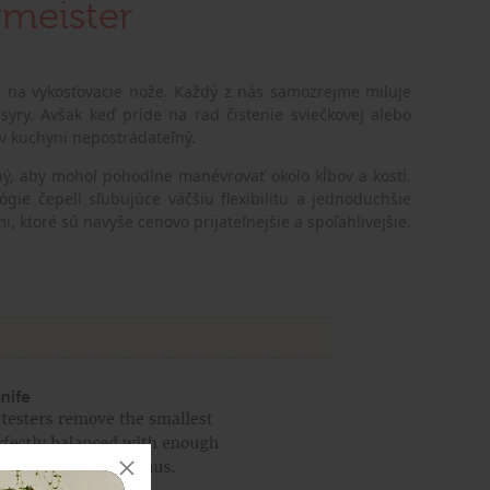
rmeister
til na vykosťovacie nože. Každý z nás samozrejme miluje
syry. Avšak keď príde na rad čistenie sviečkovej alebo
v kuchyni nepostrádateľný.
ý, aby mohol pohodlne manévrovať okolo kĺbov a kostí.
ie čepelí sľubujúce väčšiu flexibilitu a jednoduchšie
, ktoré sú navyše cenovo prijateľnejšie a spoľahlivejšie.