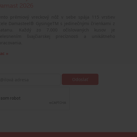
amast 2026
ento prémiový vreckový nôž v sebe spája 115 vrstiev
cele Damasteel® GysingeTM s jedinečnými črienkami z
latanu. Každý zo 7.000 očíslovaných kusov je
telesnením švajčiarskej precíznosti a unikátneho
pracovania.
iac »