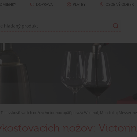
DMIENKY
DOPRAVA
PLATBY
OSOBNÝ ODBER
Test vykosťovacích nožov: Victorinox opäť poráža Wusthof, Mundial aj Messerme
ykosťovacích nožov: Victori