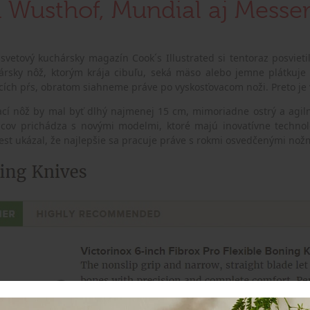
 Wusthof, Mundial aj Messe
 svetový kuchársky magazín Cook´s Illustrated si tentoraz posvie
ársky nôž, ktorým krája cibuľu, seká mäso alebo jemne plátkuje 
cích pŕs, obratom siahneme práve po vyskosťovacom noži. Preto je 
ací nôž by mal byť dlhý najmenej 15 cm, mimoriadne ostrý a agiln
cov prichádza s novými modelmi, ktoré majú inovatívne technológ
test ukázal, že najlepšie sa pracuje práve s rokmi osvedčenými nožmi