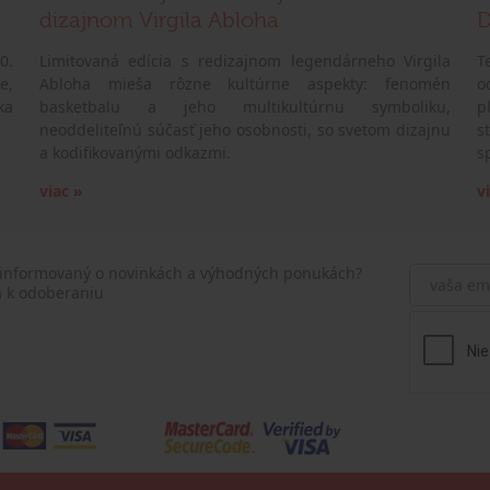
dizajnom Virgila Abloha
D
0.
Limitovaná edícia s redizajnom legendárneho Virgila
T
e,
Abloha mieša rôzne kultúrne aspekty: fenomén
o
ka
basketbalu a jeho multikultúrnu symboliku,
p
neoddeliteľnú súčasť jeho osobnosti, so svetom dizajnu
s
a kodifikovanými odkazmi.
s
viac »
v
 informovaný o novinkách a výhodných ponukách?
a k odoberaniu