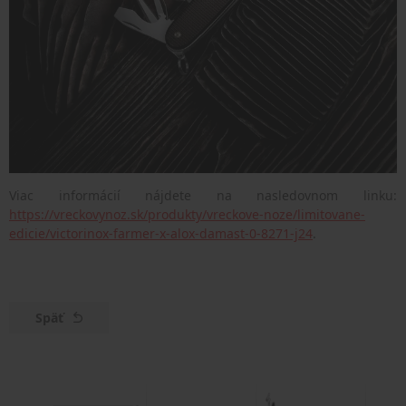
Viac informácií nájdete na nasledovnom linku:
https://vreckovynoz.sk/produkty/vreckove-noze/limitovane-
edicie/victorinox-farmer-x-alox-damast-0-8271-j24
.
Späť