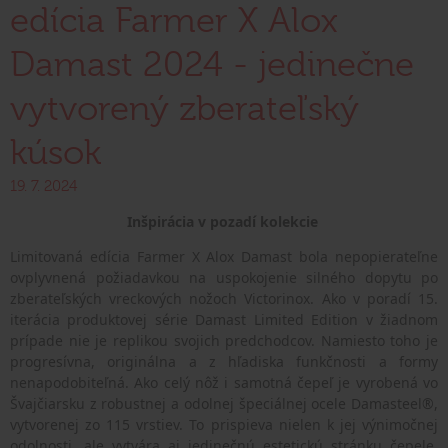
edícia Farmer X Alox
Damast 2024 - jedinečne
vytvorený zberateľský
kúsok
19. 7. 2024
Inšpirácia v pozadí kolekcie
Limitovaná edícia Farmer X Alox Damast bola nepopierateľne
ovplyvnená požiadavkou na uspokojenie silného dopytu po
zberateľských vreckových nožoch Victorinox. Ako v poradí 15.
iterácia produktovej série Damast Limited Edition v žiadnom
prípade nie je replikou svojich predchodcov. Namiesto toho je
progresívna, originálna a z hľadiska funkčnosti a formy
nenapodobiteľná. Ako celý nôž i samotná čepeľ je vyrobená vo
Švajčiarsku z robustnej a odolnej špeciálnej ocele Damasteel®,
vytvorenej zo 115 vrstiev. To prispieva nielen k jej výnimočnej
odolnosti, ale vytvára aj jedinečnú estetickú stránku čepele.