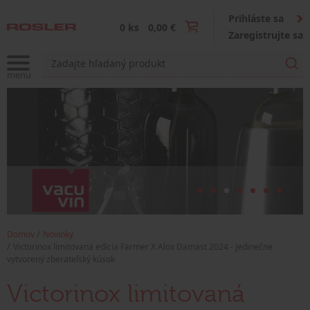
Prihláste sa
0 ks
0,00 €
Zaregistrujte sa
Domov
Novinky
Victorinox limitovaná edícia Farmer X Alox Damast 2024 - jedinečne
vytvorený zberateľský kúsok
Victorinox limitovaná