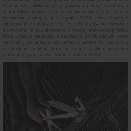
Výrazný vzor „Hakkapella“ ju posúva do sféry inovatívnych
zberateľských kúskov. Tento prémiový vreckový nôž, ktorý je
celosvetovo dostupný len v počte 7,000 kusov, obsahuje
vyhľadávanú produktovú DNA. Pre edíciu 2024 boli črienky z
aloxovaného hliníku zhotovené v bohatej tmavohnedej farbe,
ktorá vyžaruje eleganciu a nadčasovú sofistikovanosť. Tento
výnimočný nôž je skutočným dôkazom remeselnej zručnosti a
oceliarskeho umenia, ktoré je známe vysokou pevnosťou
materiálu a vyznačuje sa stupňom tvrdosti 60 HRC.