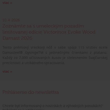
viac »
10. 4. 2026
Zoznámte sa s umeleckým pozadím
limitovanej edície Victorinox Evoke Wood
Damast 2026
Tento prémiový vreckový nôž v sebe spája 115 vrstiev ocele
Damasteel® GysingeTM s jedinečnými črienkami z platanu.
Každý zo 7.000 očíslovaných kusov je stelesnením švajčiarskej
precíznosti a unikátneho spracovania.
viac »
Prihlásenie do newslettra
Chcete byť informovaný o novinkách a výhodných ponukách?