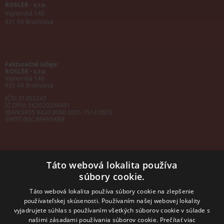
ROSLER - s.r.o.
Vajnorská 140
831 04 Bratislava
Fakturačné údaje:
ROSLER - s.r.o.
Vajnorská 140
831 04 Bratislava
IČO: 31352243
IČ DPH: SK2020294991
IBAN:
SK55 8420 0000 0001 7514 0603
SWIFT/BIC:
BFKKSKBB
Táto webová lokalita používa
súbory cookie.
Sales manager
mobil: +421 901 728 409
Táto webová lokalita používa súbory cookie na zlepšenie
e-mail:
sales@rosler.sk
používateľskej skúsenosti. Používaním našej webovej lokality
Regionálni zástupcovia
vyjadrujete súhlas s používaním všetkých súborov cookie v súlade s
Západ a stred:
+421 903 728 402
našimi zásadami používania súborov cookie.
Prečítať viac