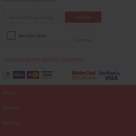
Prihláste sa k odoberaniu
Akceptujeme platbu kartami:
Rosler
História
Novinky