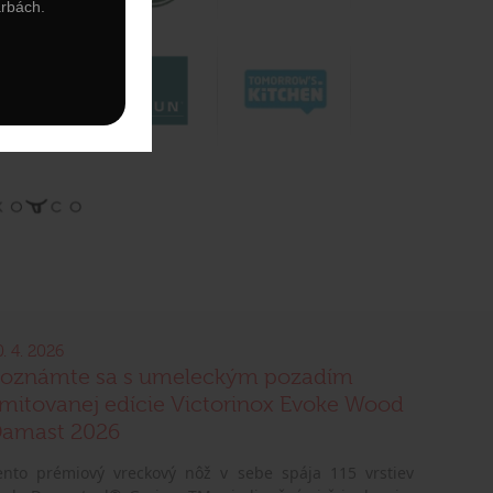
arbách.
0. 4. 2026
oznámte sa s umeleckým pozadím
imitovanej edície Victorinox Evoke Wood
amast 2026
ento prémiový vreckový nôž v sebe spája 115 vrstiev