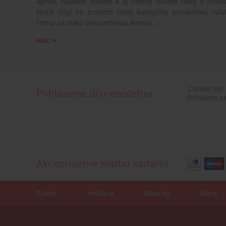
apríla, nájdete známe a aj menej známe fakty o značk
ktorá stojí za zrodom celej kategórie produktov, vďa
čomu sa stala celosvetovou ikonou.
viac »
Chcete byť
Prihlásenie do newslettra
Prihláste s
Akceptujeme platbu kartami:
Rosler
História
Novinky
Akcie