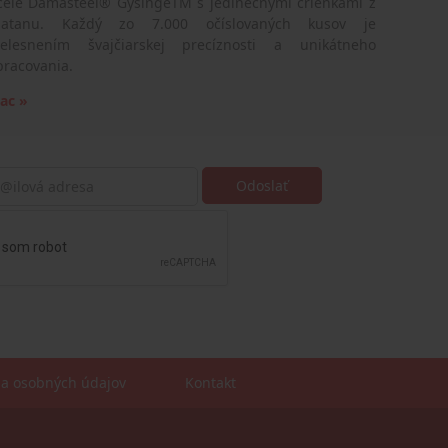
cele Damasteel® GysingeTM s jedinečnými črienkami z
latanu. Každý zo 7.000 očíslovaných kusov je
telesnením švajčiarskej precíznosti a unikátneho
pracovania.
iac »
a osobných údajov
Kontakt