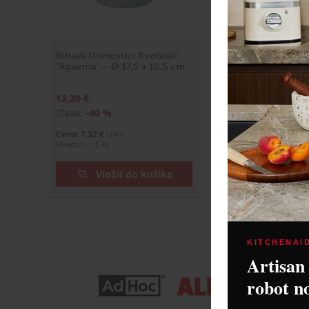
Rituali Domestici Kvetináč
Rituali Domestici
"Agavina" – Ø 17,5 x 12,5 cm
"Sulledune" – Ø 1
12,20 €
25,90 €
Zľava:
-40 %
Zľava:
-40 %
Cena: 7,32 €
Cena: 15,54 €
s DPH
s DPH
Skladom > 5 ks
Skladom 4 ks
Vložiť do košíka
Vložiť do
KITCHENAI
Artisan
robot n