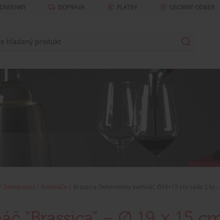
DMIENKY
DOPRAVA
PLATBY
OSOBNÝ ODBER
Domácnosť
Kvetináče
Brassica Dekoratívny kvetináč Ø19×15 cm sada 2 ks 
náč "Brassica" – Ø 19 × 15 c