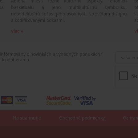
e,
Abloha mieša rôzne kultúrne aspekty: fenomén
o
ka
basketbalu a jeho multikultúrnu symboliku,
p
neoddeliteľnú súčasť jeho osobnosti, so svetom dizajnu
s
a kodifikovanými odkazmi.
s
viac »
v
 informovaný o novinkách a výhodných ponukách?
a k odoberaniu
Na stiahnutie
Obchodné podmienky
Ochran