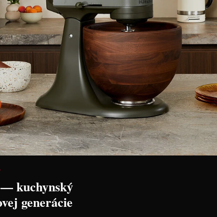
 Kvetináč
Rituali Domestici Kvetináč
Rituali Dom
8 x 13 cm
"Fiorinfiorello Bianco" – 18 x
"Lino" – Ø 
15 x 15 cm
40,90 €
122,90 €
Zľava:
-40 %
Zľava:
-40 
Cena: 24,54 €
Cena: 73,74 
s DPH
Skladom 5 ks
Skladom > 5 ks
 košíka
Vložiť do košíka
Vl
D
 — kuchynský
ovej generácie