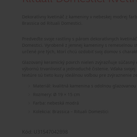
Dekoratívny kvetináč z kameniny v nebeskej modrej farb
Brassica od Rituali Domestici.
Predveďte svoje rastliny s párom dekoratívnych kvetináč
Domestici. Vyrobené z jemnej kameniny s remeselnou sta
určené pre tých, ktorí chcú ozdobiť svoj domov s charak
Glazovaný keramický povrch nielen zvýrazňuje súčasný d
výbornú trvanlivosť a jednoduché čistenie. Vďaka svojej 
textúre sú tieto kusy ideálnou voľbou pre zvýraznenie ze
Materiál: kvalitná kamenina s odolnou glazovano
Rozmery: Ø 19 × 15 cm
Farba: nebeská modrá
Kolekcia: Brassica – Rituali Domestici
Kód: U31547042B98