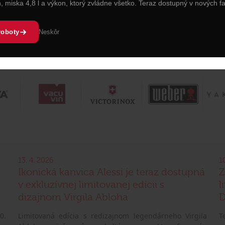
n, miska 4,8 l a výkon, ktorý zvládne všetko. Teraz dostupný v nových f
roboty
Neskôr
13. 4. 2026
1
Ikonická kanvica Alessi je teraz dostupná
Z
v exkluzívnej limitovanej edícii s
l
dizajnom Virgila Abloha
D
0.
Limitovaná edícia s redizajnom legendárneho Virgila
T