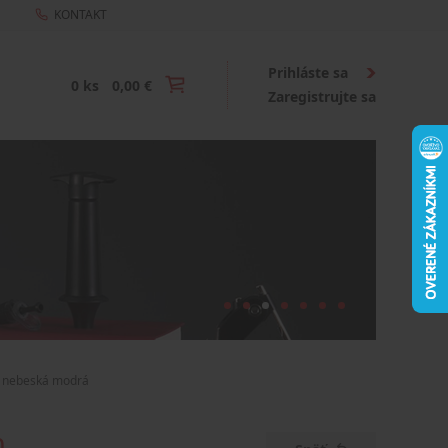
KONTAKT
Prihláste sa
0 ks
0,00 €
Zaregistrujte sa
– nebeská modrá
m