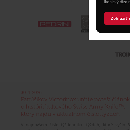
Ikonický dizaj
Zobraziť 
30. 4. 2026
Fanúšikov Victorinox určite poteší článok
o histórii kultového Swiss Army Knife™,
ktorý nájdu v aktuálnom čísle .týždeň
V najnovšom čísle týždenníka .týždeň, ktoré vyšlo 3