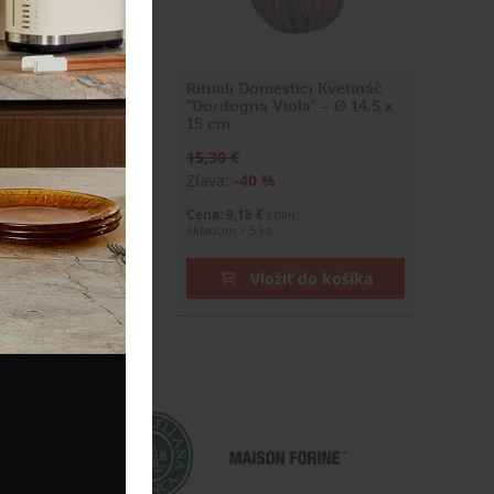
estici Kvetináč
Rituali Domestici Kvetináč
24 x 19,5 cm
"Dordogna Viola" – Ø 14,5 x
15 cm
15,30 €
%
Zľava:
-40 %
€
Cena: 9,18 €
s DPH
s DPH
Skladom > 5 ks
ožiť do košíka
Vložiť do košíka