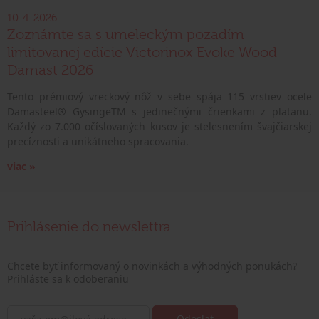
10. 4. 2026
Zoznámte sa s umeleckým pozadím
limitovanej edície Victorinox Evoke Wood
Damast 2026
Tento prémiový vreckový nôž v sebe spája 115 vrstiev ocele
Damasteel® GysingeTM s jedinečnými črienkami z platanu.
Každý zo 7.000 očíslovaných kusov je stelesnením švajčiarskej
precíznosti a unikátneho spracovania.
viac »
Prihlásenie do newslettra
Chcete byť informovaný o novinkách a výhodných ponukách?
Prihláste sa k odoberaniu