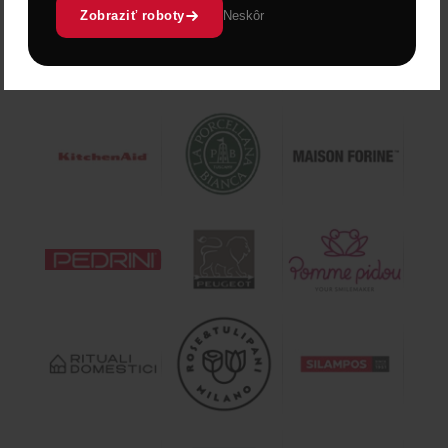
Zobraziť roboty
Neskôr