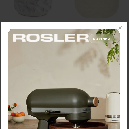
Rituali Domestici Kvetináč
Rituali Domestici Kvetináč
"Anomala" – Ø 23,5 x 18 cm
"Sulledune" – Ø 18 x 13 cm
NOVINKA
44,90 €
25,90 €
Zľava:
-40 %
Zľava:
-40 %
Cena: 26,94 €
Cena: 15,54 €
s DPH
s DPH
Skladom 1 ks
Skladom 4 ks
Vložiť do košíka
Vložiť do košíka