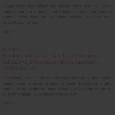
V najnovšom čísle týždenníka .týždeň, ktoré vyšlo 30. apríla,
nájdete známe a aj menej známe fakty o značke, ktorá stojí za
zrodom celej kategórie produktov, vďaka čomu sa stala
celosvetovou ikonou.
viac »
13. 4. 2026
Ikonická kanvica Alessi je teraz dostupná v
exkluzívnej limitovanej edícii s dizajnom
Virgila Abloha
Limitovaná edícia s redizajnom legendárneho Virgila Abloha
mieša rôzne kultúrne aspekty: fenomén basketbalu a jeho
multikultúrnu symboliku, neoddeliteľnú súčasť jeho osobnosti,
so svetom dizajnu a kodifikovanými odkazmi.
viac »