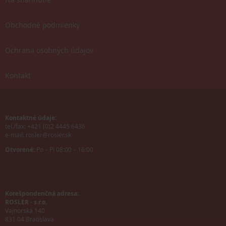
Obchodné podmienky
Ochrana osobných údajov
Kontakt
Kontaktné údaje:
tel./fax: +421 (0)2 4445 6436
e-mail:
rosler@rosler.sk
Otvorené:
Po – Pi 08:00 – 16:00
Korešpondenčná adresa:
ROSLER - s.r.o.
Vajnorská 140
831 04 Bratislava