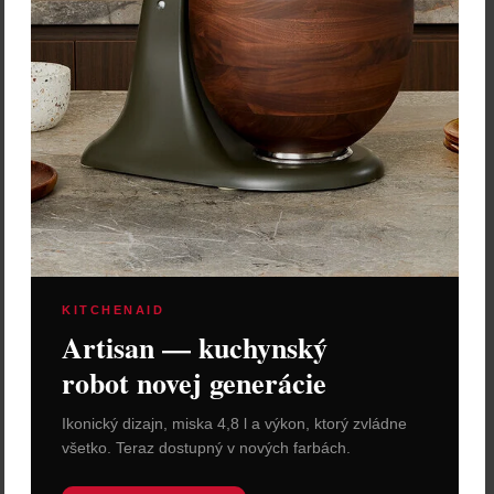
Rituali Domestici Kvetináč
"Agavina" – Ø 17,5 x 12,5
cm
12,20 €
Zľava:
-40 %
Cena: 7,32 €
s DPH
Skladom > 5 ks
Vložiť do košíka
KITCHENAID
Artisan — kuchynský
robot novej generácie
Ikonický dizajn, miska 4,8 l a výkon, ktorý zvládne
všetko. Teraz dostupný v nových farbách.