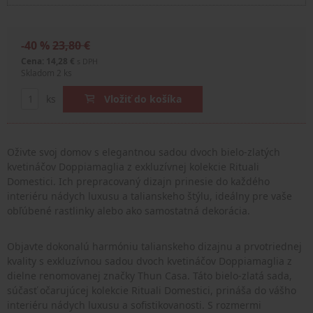
-40 %
23,80 €
Cena: 14,28 €
s DPH
Skladom 2 ks
ks
Vložiť do košíka
Oživte svoj domov s elegantnou sadou dvoch bielo-zlatých
kvetináčov Doppiamaglia z exkluzívnej kolekcie Rituali
Domestici. Ich prepracovaný dizajn prinesie do každého
interiéru nádych luxusu a talianskeho štýlu, ideálny pre vaše
obľúbené rastlinky alebo ako samostatná dekorácia.
Objavte dokonalú harmóniu talianskeho dizajnu a prvotriednej
kvality s exkluzívnou sadou dvoch kvetináčov Doppiamaglia z
dielne renomovanej značky Thun Casa. Táto bielo-zlatá sada,
súčasť očarujúcej kolekcie Rituali Domestici, prináša do vášho
interiéru nádych luxusu a sofistikovanosti. S rozmermi