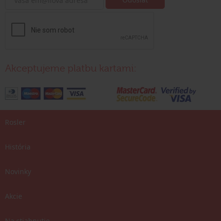
Akceptujeme platbu kartami:
Rosler
História
Novinky
Akcie
Na stiahnutie