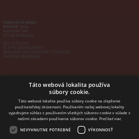
Fakturačné údaje:
ROSLER - s.r.o.
Vajnorská 140
831 04 Bratislava
IČO: 31352243
IČ DPH: SK2020294991
IBAN:
SK55 8420 0000 0001 7514 0603
SWIFT/BIC:
BFKKSKBB
Táto webová lokalita používa
súbory cookie.
Sales manager
mobil: +421 901 728 409
Táto webová lokalita používa súbory cookie na zlepšenie
e-mail:
sales@rosler.sk
používateľskej skúsenosti. Používaním našej webovej lokality
Regionálni zástupcovia
vyjadrujete súhlas s používaním všetkých súborov cookie v súlade s
Západ a stred:
+421 903 728 402
našimi zásadami používania súborov cookie.
Prečítať viac
+421 903 728 409
NEVYHNUTNE POTREBNÉ
VÝKONNOSŤ
Východ
mobil: +421 901 728 409