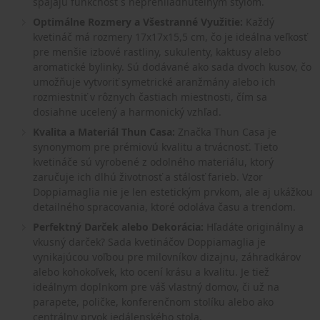
spájajú funkčnosť s neprehliadnuteľným štýlom.
Optimálne Rozmery a Všestranné Využitie:
Každý
kvetináč má rozmery 17x17x15,5 cm, čo je ideálna veľkosť
pre menšie izbové rastliny, sukulenty, kaktusy alebo
aromatické bylinky. Sú dodávané ako sada dvoch kusov, čo
umožňuje vytvoriť symetrické aranžmány alebo ich
rozmiestniť v rôznych častiach miestnosti, čím sa
dosiahne ucelený a harmonický vzhľad.
Kvalita a Materiál Thun Casa:
Značka Thun Casa je
synonymom pre prémiovú kvalitu a trvácnosť. Tieto
kvetináče sú vyrobené z odolného materiálu, ktorý
zaručuje ich dlhú životnosť a stálosť farieb. Vzor
Doppiamaglia nie je len estetickým prvkom, ale aj ukážkou
detailného spracovania, ktoré odoláva času a trendom.
Perfektný Darček alebo Dekorácia:
Hľadáte originálny a
vkusný darček? Sada kvetináčov Doppiamaglia je
vynikajúcou voľbou pre milovníkov dizajnu, záhradkárov
alebo kohokoľvek, kto ocení krásu a kvalitu. Je tiež
ideálnym doplnkom pre váš vlastný domov, či už na
parapete, poličke, konferenčnom stolíku alebo ako
centrálny prvok jedálenského stola.