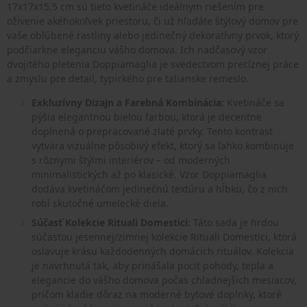
17x17x15,5 cm sú tieto kvetináče ideálnym riešením pre
oživenie akéhokoľvek priestoru, či už hľadáte štýlový domov pre
vaše obľúbené rastliny alebo jedinečný dekoratívny prvok, ktorý
podčiarkne eleganciu vášho domova. Ich nadčasový vzor
dvojitého pletenia Doppiamaglia je svedectvom precíznej práce
a zmyslu pre detail, typického pre talianske remeslo.
Exkluzívny Dizajn a Farebná Kombinácia:
Kvetináče sa
pýšia elegantnou bielou farbou, ktorá je decentne
doplnená o prepracované zlaté prvky. Tento kontrast
vytvára vizuálne pôsobivý efekt, ktorý sa ľahko kombinuje
s rôznymi štýlmi interiérov – od moderných
minimalistických až po klasické. Vzor Doppiamaglia
dodáva kvetináčom jedinečnú textúru a hĺbku, čo z nich
robí skutočné umelecké diela.
Súčasť Kolekcie Rituali Domestici:
Táto sada je hrdou
súčasťou jesennej/zimnej kolekcie Rituali Domestici, ktorá
oslavuje krásu každodenných domácich rituálov. Kolekcia
je navrhnutá tak, aby prinášala pocit pohody, tepla a
elegancie do vášho domova počas chladnejších mesiacov,
pričom kladie dôraz na moderné bytové doplnky, ktoré