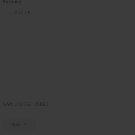
Rozmery
:
Ø 30 cm
Kód: U30662105B80
Späť