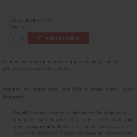
Cena: 38,90 €
s DPH
Skladom 3 ks
ks
Vložiť do košíka
Ozdobte váš domov jemnosťou a prepracovaným dizajnom 
pomocou
 dekorácií Rituali Domestici.
Doplnky do domácnosti, kvetináče a umelé kvety Rituali 
Domestici
Rituali Domestici je trendová talianska značka doplnkov do 
domácnosti, ktoré sú vytvárané tak, aby si každý mohol svoje 
obydlie prispôsobiť podľa svojich predstáv inšpirovaných 
čarovnými, náladovými či zábavnými kreáciami, ktoré vynikajú 