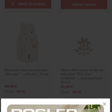
Vložiť do košíka
Vybrať variant
Domček s led osvetlením
Alessi Náhradné lístky do
"Ilborgo" - veľkosť L 9 cm
difuzéra "The Five
Seasons" – mahagónové
drevo
24,90 €
21,50 €
Zľava:
-50 %
Zľava:
-30 %
Cena: 12,45 €
Cena: 15,05 €
s DPH
s DPH
Skladom 1 ks
Skladom > 5 ks