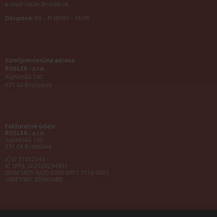
e-mail:
rosler@rosler.sk
Otvorené:
Po – Pi 08:00 – 16:00
Korešpondenčná adresa:
ROSLER - s.r.o.
Vajnorská 140
831 04 Bratislava
Fakturačné údaje:
ROSLER - s.r.o.
Vajnorská 140
831 04 Bratislava
IČO: 31352243
IČ DPH: SK2020294991
IBAN:
SK55 8420 0000 0001 7514 0603
SWIFT/BIC:
BFKKSKBB