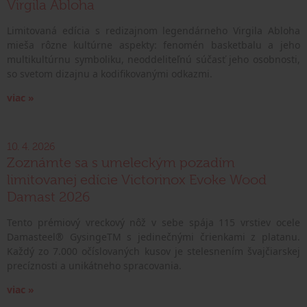
Virgila Abloha
Limitovaná edícia s redizajnom legendárneho Virgila Abloha
mieša rôzne kultúrne aspekty: fenomén basketbalu a jeho
multikultúrnu symboliku, neoddeliteľnú súčasť jeho osobnosti,
so svetom dizajnu a kodifikovanými odkazmi.
viac »
10. 4. 2026
Zoznámte sa s umeleckým pozadím
limitovanej edície Victorinox Evoke Wood
Damast 2026
Tento prémiový vreckový nôž v sebe spája 115 vrstiev ocele
Damasteel® GysingeTM s jedinečnými črienkami z platanu.
Každý zo 7.000 očíslovaných kusov je stelesnením švajčiarskej
precíznosti a unikátneho spracovania.
viac »