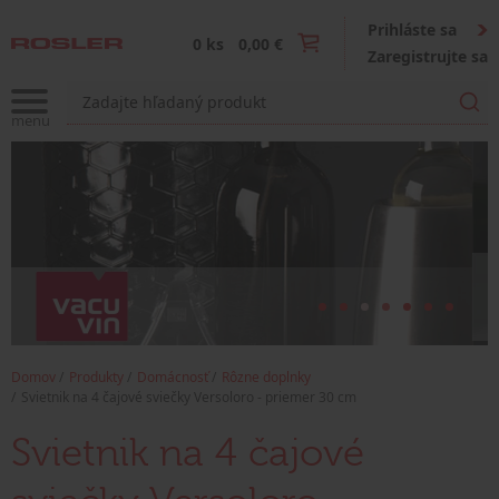
Prihláste sa
0 ks
0,00 €
Zaregistrujte sa
Domov
Produkty
Domácnosť
Rôzne doplnky
Svietnik na 4 čajové sviečky Versoloro - priemer 30 cm
Svietnik na 4 čajové