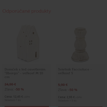
Odporúčané produkty
Domček s led osvetlením
Svietnik Faccioluce -
"Ilborgo" - veľkosť M 10
veľkosť S
cm
24,90 €
5,90 €
Zľava:
-50 %
Zľava:
-50 %
Cena: 12,45 €
Cena: 2,95 €
s DPH
s DPH
Skladom 1 ks
Skladom > 5 ks