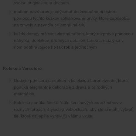
svojou originalitou a duchom
mottom návrhárov je vdýchnuť do životného priestoru 
pomocou týchto kúskov sofistikované prvky, ktoré zapôsobia 
na zmysly a navodia príjemnú náladu
každý domov má svoj vlastný príbeh, ktorý rozpráva pomocou 
nábytku, doplnkov, drobných detailov, farieb a rituály sa v 
ňom odohrávajúce ho tak robia jedinečným
Kolekcia Versoloro
Dodajte priestoru charakter s kolekciou Loronelverde, ktorá 
ponúka elegnantné dekorácie z dreva a prírodných 
materiálov
.
Kolekcia ponúka širokú škálu kvetinových aranžmánov v 
rôznych farbách, štýloch a veľkostiach, aby ste si mohli vybrať 
tie, ktoré najlepšie vyhovujú vášmu vkusu.