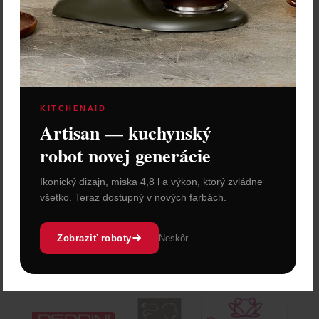
KITCHENAID
Artisan — kuchynský
robot novej generácie
Ikonický dizajn, miska 4,8 l a výkon, ktorý zvládne
všetko. Teraz dostupný v nových farbách.
Zobraziť roboty
Neskôr