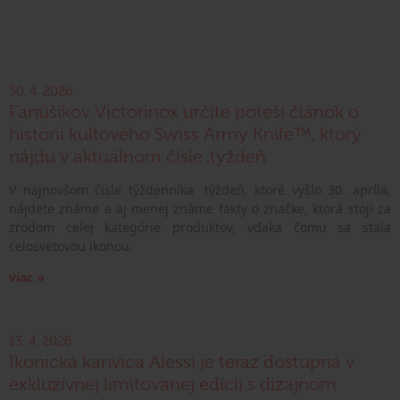
30. 4. 2026
Fanúšikov Victorinox určite poteší článok o
histórii kultového Swiss Army Knife™, ktorý
nájdu v aktuálnom čísle .týždeň
V najnovšom čísle týždenníka .týždeň, ktoré vyšlo 30. apríla,
nájdete známe a aj menej známe fakty o značke, ktorá stojí za
zrodom celej kategórie produktov, vďaka čomu sa stala
celosvetovou ikonou.
viac »
13. 4. 2026
Ikonická kanvica Alessi je teraz dostupná v
exkluzívnej limitovanej edícii s dizajnom