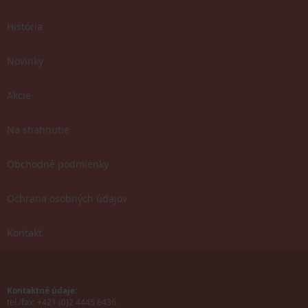
História
Novinky
Akcie
Na stiahnutie
Obchodné podmienky
Ochrana osobných údajov
Kontakt
Kontaktné údaje:
tel./fax: +421 (0)2 4445 6436