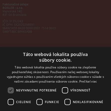
Fakturačné údaje:
ROSLER - s.r.o.
Vajnorská 140
831 04 Bratislava
IČO: 31352243
IČ DPH: SK2020294991
IBAN:
SK55 8420 0000 0001 7514 0603
SWIFT/BIC:
BFKKSKBB
Táto webová lokalita používa
súbory cookie.
Sales manager
mobil: +421 901 728 409
Táto webová lokalita používa súbory cookie na zlepšenie
e-mail:
sales@rosler.sk
používateľskej skúsenosti. Používaním našej webovej lokality
Regionálni zástupcovia
vyjadrujete súhlas s používaním všetkých súborov cookie v súlade s
Západ a stred:
+421 903 728 402
našimi zásadami používania súborov cookie.
Prečítať viac
+421 903 728 409
NEVYHNUTNE POTREBNÉ
VÝKONNOSŤ
Východ
mobil: +421 901 728 409
CIELENIE
FUNKCIE
NEKLASIFIKOVANÉ