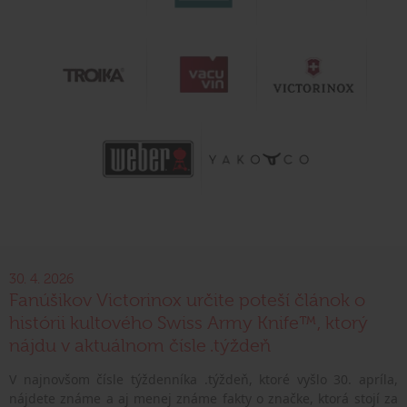
30. 4. 2026
Fanúšikov Victorinox určite poteší článok o
histórii kultového Swiss Army Knife™, ktorý
nájdu v aktuálnom čísle .týždeň
V najnovšom čísle týždenníka .týždeň, ktoré vyšlo 30. apríla,
nájdete známe a aj menej známe fakty o značke, ktorá stojí za