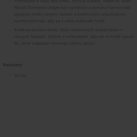
Predstavte si vázu bez kvetu, ktorý ju dopĺňa. Nejde to, však? 
Rituali Domestici chápe túto symbiózu a ponúka harmonické 
spojenie medzi svojimi vázami a kvetinovými aranžmánmi, 
navrhnutými tak, aby sa k sebe dokonale hodili.
Kolekcia ponúka širokú škálu kvetinových aranžmánov v 
rôznych farbách, štýloch a veľkostiach, aby ste si mohli vybrať 
tie, ktoré najlepšie vyhovujú vášmu vkusu.
Rozmery
:
50 cm