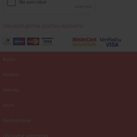
Akceptujeme platbu kartami:
Rosler
História
Novinky
Akcie
Na stiahnutie
Obchodné podmienky