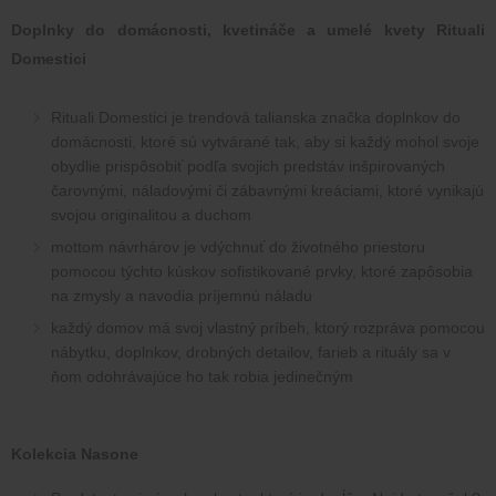
Doplnky do domácnosti, kvetináče a umelé kvety Rituali 
Domestici
Rituali Domestici je trendová talianska značka doplnkov do 
domácnosti, ktoré sú vytvárané tak, aby si každý mohol svoje 
obydlie prispôsobiť podľa svojich predstáv inšpirovaných 
čarovnými, náladovými či zábavnými kreáciami, ktoré vynikajú 
svojou originalitou a duchom
mottom návrhárov je vdýchnuť do životného priestoru 
pomocou týchto kúskov sofistikované prvky, ktoré zapôsobia 
na zmysly a navodia príjemnú náladu
každý domov má svoj vlastný príbeh, ktorý rozpráva pomocou 
nábytku, doplnkov, drobných detailov, farieb a rituály sa v 
ňom odohrávajúce ho tak robia jedinečným
Kolekcia Nasone