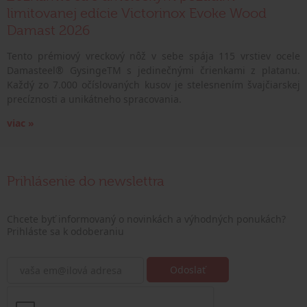
limitovanej edície Victorinox Evoke Wood
Damast 2026
Tento prémiový vreckový nôž v sebe spája 115 vrstiev ocele
Damasteel® GysingeTM s jedinečnými črienkami z platanu.
Každý zo 7.000 očíslovaných kusov je stelesnením švajčiarskej
precíznosti a unikátneho spracovania.
viac »
Prihlásenie do newslettra
Chcete byť informovaný o novinkách a výhodných ponukách?
Prihláste sa k odoberaniu