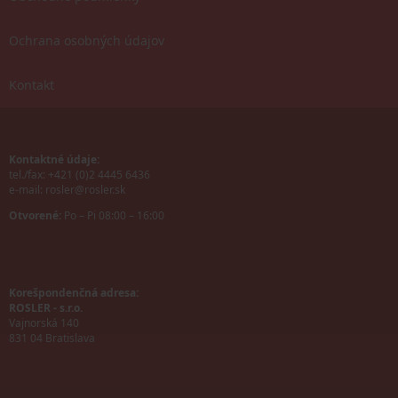
Ochrana osobných údajov
Kontakt
Kontaktné údaje:
tel./fax: +421 (0)2 4445 6436
e-mail:
rosler@rosler.sk
Otvorené:
Po – Pi 08:00 – 16:00
Korešpondenčná adresa:
ROSLER - s.r.o.
Vajnorská 140
831 04 Bratislava