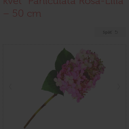
kvet "Paniculata Rosa-Lilla"
– 50 cm
Späť