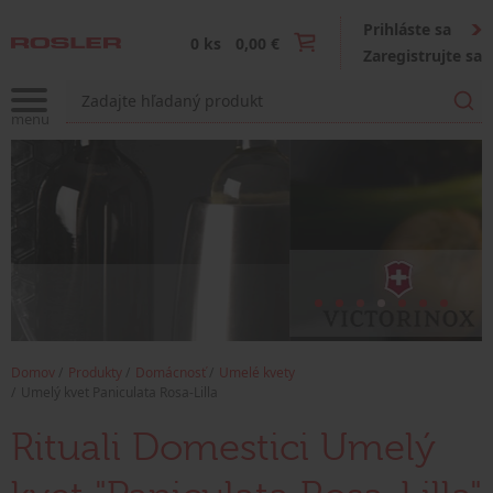
Prihláste sa
0 ks
0,00 €
Zaregistrujte sa
Domov
Produkty
Domácnosť
Umelé kvety
Umelý kvet Paniculata Rosa-Lilla
Rituali Domestici Umelý