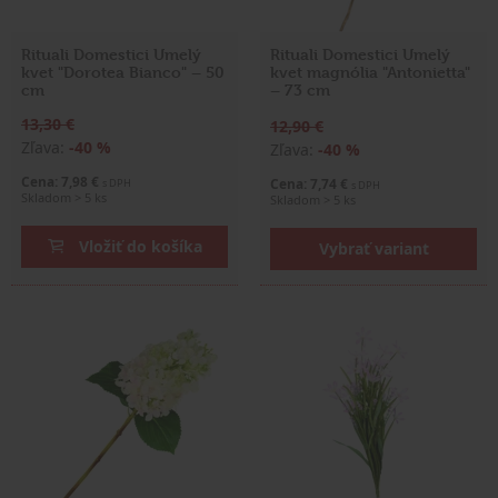
Rituali Domestici Umelý
Rituali Domestici Umelý
kvet "Dorotea Bianco" – 50
kvet magnólia "Antonietta"
cm
– 73 cm
13,30 €
12,90 €
Zľava:
-40 %
Zľava:
-40 %
Cena: 7,98 €
Cena: 7,74 €
s DPH
s DPH
Skladom > 5 ks
Skladom > 5 ks
Vložiť do košíka
Vybrať variant