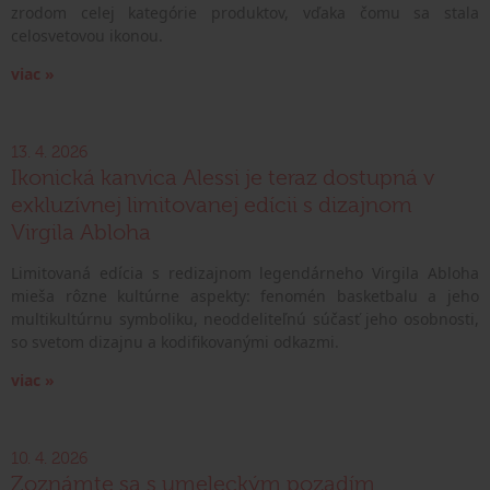
zrodom celej kategórie produktov, vďaka čomu sa stala
celosvetovou ikonou.
viac »
13. 4. 2026
Ikonická kanvica Alessi je teraz dostupná v
exkluzívnej limitovanej edícii s dizajnom
Virgila Abloha
Limitovaná edícia s redizajnom legendárneho Virgila Abloha
mieša rôzne kultúrne aspekty: fenomén basketbalu a jeho
multikultúrnu symboliku, neoddeliteľnú súčasť jeho osobnosti,
so svetom dizajnu a kodifikovanými odkazmi.
viac »
10. 4. 2026
Zoznámte sa s umeleckým pozadím