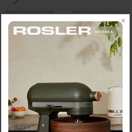
Rituali Domestici Umelý
Rituali Domestici Umelý
kvet " Paniculata Bianca-
kvet "Rapunzel Rosa" – 50
Verde" – 50 cm
cm
12,90 €
13,30 €
NOVINKA
Zľava:
-40 %
Zľava:
-40 %
Cena: 7,74 €
Cena: 7,98 €
s DPH
s DPH
Skladom > 5 ks
Skladom > 5 ks
Vložiť do košíka
Vložiť do košíka