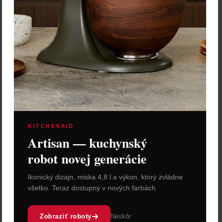
Rituali Domestici Umelý
kvet "Dorotea Rosso" – 50
cm
13,30 €
Zľava:
-40 %
Cena: 7,98 €
s DPH
Skladom 5 ks
Vložiť do košíka
KITCHENAID
Artisan — kuchynský
robot novej generácie
Ikonický dizajn, miska 4,8 l a výkon, ktorý zvládne
všetko. Teraz dostupný v nových farbách.
Zobraziť roboty
Neskôr