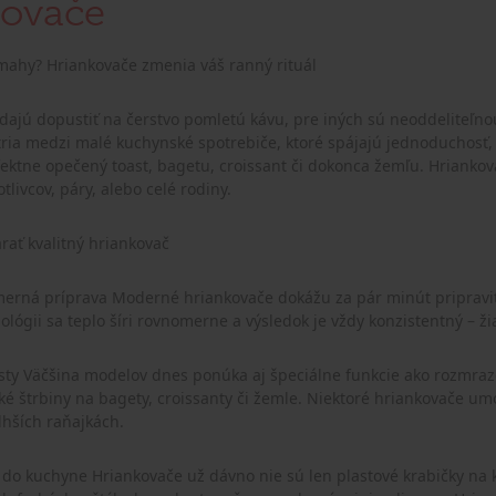
kovače
mahy? Hriankovače zmenia váš ranný rituál
dajú dopustiť na čerstvo pomletú kávu, pre iných sú neoddeliteľn
ria medzi malé kuchynské spotrebiče, ktoré spájajú jednoduchosť, 
ektne opečený toast, bagetu, croissant či dokonca žemľu. Hriank
otlivcov, páry, alebo celé rodiny.
arať kvalitný hriankovač
merná príprava Moderné hriankovače dokážu za pár minút priprav
ológii sa teplo šíri rovnomerne a výsledok je vždy konzistentný – ži
asty Väčšina modelov dnes ponúka aj špeciálne funkcie ako rozmra
oké štrbiny na bagety, croissanty či žemle. Niektoré hriankovače um
lhších raňajkách.
 do kuchyne Hriankovače už dávno nie sú len plastové krabičky na 