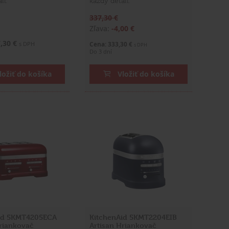
il.
každý detail.
337,30 €
Zľava:
-4,00 €
7,30 €
s DPH
Cena: 333,30 €
s DPH
Do 3 dní
ložiť do košíka
Vložiť do košíka
id 5KMT4205ECA
KitchenAid 5KMT2204EIB
Hriankovač
Artisan Hriankovač