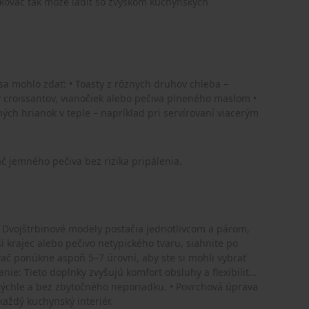
nkovač tak môže ladiť so zvyškom kuchynských
 sa mohlo zdať: • Toasty z rôznych druhov chleba –
ev croissantov, vianočiek alebo pečiva plneného maslom •
ch hrianok v teple – napríklad pri servírovaní viacerým
č jemného pečiva bez rizika pripálenia.
n: Dvojštrbinové modely postačia jednotlivcom a párom,
ší krajec alebo pečivo netypického tvaru, siahnite po
vač ponúkne aspoň 5–7 úrovní, aby ste si mohli vybrať
ie: Tieto doplnky zvyšujú komfort obsluhy a flexibilitu
 rýchle a bez zbytočného neporiadku. • Povrchová úprava
každý kuchynský interiér.