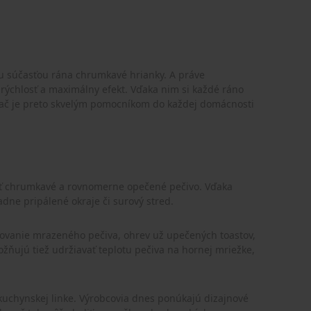
ou súčasťou rána chrumkavé hrianky. A práve
rýchlosť a maximálny efekt. Vďaka nim si každé ráno
ovač je preto skvelým pomocníkom do každej domácnosti
iť chrumkavé a rovnomerne opečené pečivo. Vďaka
adne pripálené okraje či surový stred.
zovanie mrazeného pečiva, ohrev už upečených toastov,
ožňujú tiež udržiavať teplotu pečiva na hornej mriežke,
kuchynskej linke. Výrobcovia dnes ponúkajú dizajnové