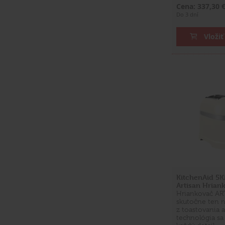
Cena: 337,30 
Do 3 dní
Vložiť
KitchenAid 5
Artisan Hrian
Hriankovač AR
skutočne ten n
z toastovania
technológia sa