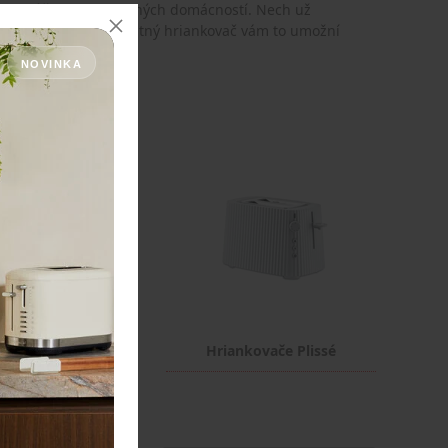
eľnou súčasťou moderných domácností. Nech už
riať croissant – kvalitný hriankovač vám to umožní
NOVINKA
kovače 5KMT221
Hriankovače Plissé