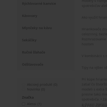
modely v rôznyc
Rýchlovarné kanvice
spotrebičov ale
Kávovary
Ako využiť hria
Mlynčeky na kávu
Hriankovače dne
celozrnný, bezl
Rozmrazovanie p
Sekáčiky
hosťom
Ručné šľahače
V kombinácii s 
Odšťavovače
Tipy na výber i
Pri kúpe hriank
zatiaľ čo štvorš
Akciový produkt
(0)
Novinka
(0)
modeli s extra 
presne takú mie
Značka
spotrebiča. • Z
Alessi
(1)
a dizajn: Nerez
Na čo si dať po