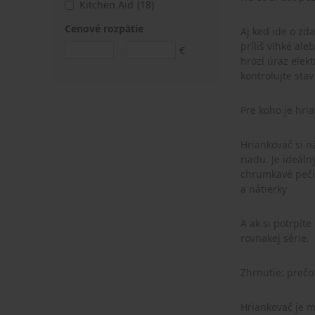
Kitchen Aid
(18)
Cenové rozpätie
Aj keď ide o zd
príliš vlhké ale
€
hrozí úraz elek
kontrolujte stav
Pre koho je hri
Hriankovač si n
riadu. Je ideáln
chrumkavé pečiv
a nátierky
A ak si potrpít
rovnakej série.
Zhrnutie: prečo
Hriankovač je m