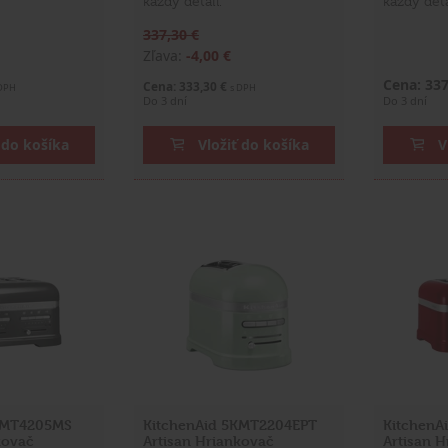
každý detail.
každý deta
337,30 €
Zľava:
-4,00 €
Cena: 33
Cena: 333,30 €
 DPH
s DPH
Do 3 dní
Do 3 dní
 do košíka
Vložiť do košíka
V
KMT4205MS
KitchenAid 5KMT2204EPT
KitchenA
kovač
Artisan Hriankovač
Artisan 