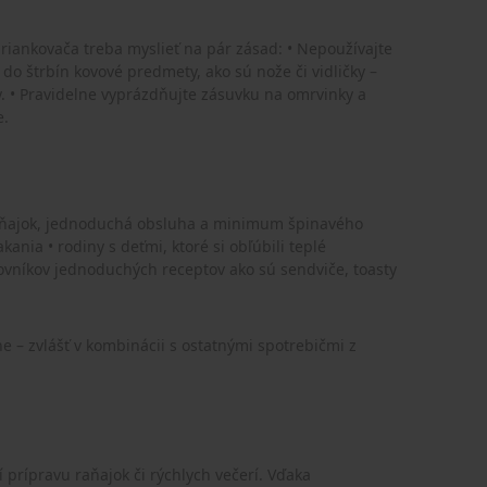
riankovača treba myslieť na pár zásad: • Nepoužívajte
 do štrbín kovové predmety, ako sú nože či vidličky –
y. • Pravidelne vyprázdňujte zásuvku na omrvinky a
e.
 raňajok, jednoduchá obsluha a minimum špinavého
ania • rodiny s deťmi, ktoré si obľúbili teplé
ovníkov jednoduchých receptov ako sú sendviče, toasty
 – zvlášť v kombinácii s ostatnými spotrebičmi z
 prípravu raňajok či rýchlych večerí. Vďaka