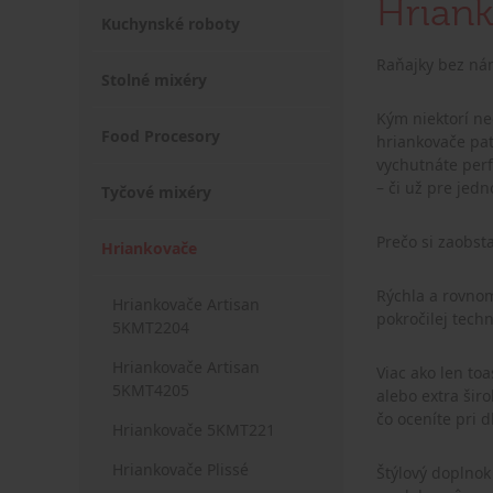
Hrian
Kuchynské roboty
Raňajky bez ná
Stolné mixéry
Kým niektorí ne
Food Procesory
hriankovače pat
vychutnáte perf
– či už pre jedn
Tyčové mixéry
Prečo si zaobst
Hriankovače
Rýchla a rovno
Hriankovače Artisan
pokročilej techn
5KMT2204
Hriankovače Artisan
Viac ako len to
5KMT4205
alebo extra šir
čo oceníte pri d
Hriankovače 5KMT221
Hriankovače Plissé
Štýlový doplnok