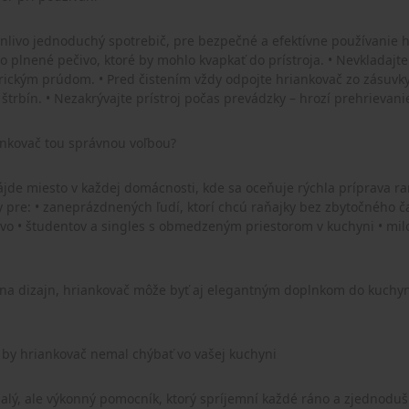
anlivo jednoduchý spotrebič, pre bezpečné a efektívne používanie h
bo plnené pečivo, ktoré by mohlo kvapkať do prístroja. • Nevkladajte
trickým prúdom. • Pred čistením vždy odpojte hriankovač zo zásuvk
 štrbín. • Nezakrývajte prístroj počas prevádzky – hrozí prehrievani
ankovač tou správnou voľbou?
ájde miesto v každej domácnosti, kde sa oceňuje rýchla príprava
y pre: • zaneprázdnených ľudí, ktorí chcú raňajky bez zbytočného čak
o • študentov a singles s obmedzeným priestorom v kuchyni • mil
e na dizajn, hriankovač môže byť aj elegantným doplnkom do kuchyne
 by hriankovač nemal chýbať vo vašej kuchyni
alý, ale výkonný pomocník, ktorý spríjemní každé ráno a zjednoduší