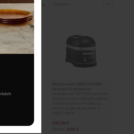
- Vyberte -
Zoradiť produkty podľa:
id 5KMT2204OB
KitchenAid 5KMT2204BK
Hriankovač
Artisan Hriankovač
arbách.
ač ARTISAN ponúka
Hriankovač ARTISAN ponúka
en najlepší zážitok
skutočne ten najlepší zážitok
ania a moderná
z toastovania a moderná
ia sa postará o
technológia sa postará o
il.
každý detail.
337,30 €
,00 €
Zľava:
-4,00 €