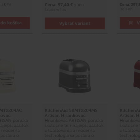
€
Cena: 97,40 €
s DPH
Cena: 297,
s DPH
Do 3 dní
Skladom 1 ks
 do košíka
V
Vybrať variant
KMT2204AC
KitchenAid 5KMT2204MS
KitchenA
kovač
Artisan Hriankovač
Artisan 
TISAN ponúka
Hriankovač ARTISAN ponúka
Hriankov
ajlepší zážitok
skutočne ten najlepší zážitok
skutočne t
 a moderná
z toastovania a moderná
z toastov
 postará o
technológia sa postará o
technológ