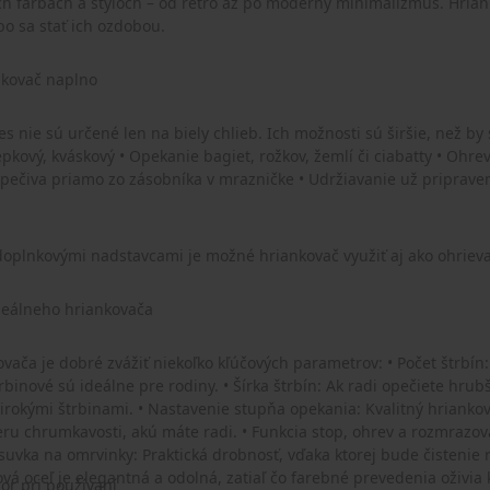
h farbách a štýloch – od retro až po moderný minimalizmus. Hria
bo sa stať ich ozdobou.
nkovač naplno
s nie sú určené len na biely chlieb. Ich možnosti sú širšie, než by
epkový, kváskový • Opekanie bagiet, rožkov, žemlí či ciabatty • Ohr
ečiva priamo zo zásobníka v mrazničke • Udržiavanie už pripravený
doplnkovými nadstavcami je možné hriankovač využiť aj ako ohrieva
deálneho hriankovača
ovača je dobré zvážiť niekoľko kľúčových parametrov: • Počet štrbí
trbinové sú ideálne pre rodiny. • Šírka štrbín: Ak radi opečiete hrub
širokými štrbinami. • Nastavenie stupňa opekania: Kvalitný hrianko
ru chrumkavosti, akú máte radi. • Funkcia stop, ohrev a rozmrazovan
ásuvka na omrvinky: Praktická drobnosť, vďaka ktorej bude čistenie
ová oceľ je elegantná a odolná, zatiaľ čo farebné prevedenia oživia 
zor pri používaní