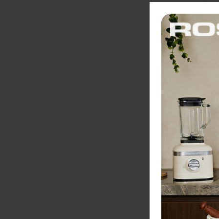
jednoduchému o
uprednostňujete
jednoducho a ef
Zobraziť viac
Hriankova
5KMT