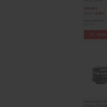
každý detail.
337,30 €
Zľava:
-4,00 €
Cena: 333,30 €
s
Do 3 dní
Vložiť
KitchenAid 5
Artisan Hrian