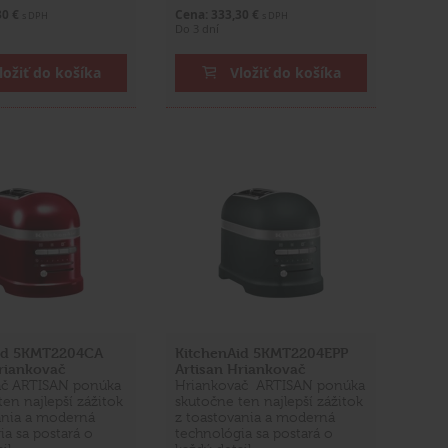
30 €
Cena: 333,30 €
s DPH
s DPH
Do 3 dní
ložiť do košíka
Vložiť do košíka
id 5KMT2204CA
KitchenAid 5KMT2204EPP
Hriankovač
Artisan Hriankovač
ač ARTISAN ponúka
Hriankovač ARTISAN ponúka
en najlepší zážitok
skutočne ten najlepší zážitok
ania a moderná
z toastovania a moderná
ia sa postará o
technológia sa postará o