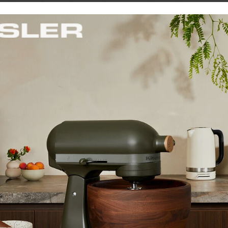
vládaniu, rýchlej príprave a rôznym funkciám sa stáva neocenit
 chrumkavé hrianky, jemné žemle alebo len potrebujete rýchlo zoh
ektívne.
če Artisan
Hriankovače Artisan
2204
5KMT4205
Hrian