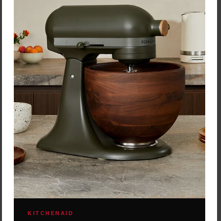
KitchenAid 5KMT2204EPT
KitchenAid 5KMT2204EIB
Artisan Hriankovač
Artisan Hriankovač
hriankovač ARTISAN ponúka
Hriankovač ARTISAN
skutočne ten najlepší zážitok
ponúka skutočne ten
z toastovania a moderná
najlepší zážitok z
technológia sa postará o
toastovania a moderná
každý detail.
technológia sa postará o
každý detail.
337,30 €
337,30 €
Zľava:
-4,00 €
Zľava:
-4,00 €
Cena: 333,30 €
Cena: 333,30 €
s DPH
s DPH
Do 3 dní
Do 3 dní
KITCHENAID