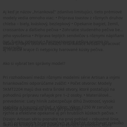
Aj keď je názov „hriankovač“ zdanlivo limitujúci, tieto prémiové
modely vedia omnoho viac: • Príprava toastov z rôznych druhov
chleba – biely, kváskový, bezlepkový • Opekanie bagiet, žemlí,
croissantov a ďalšieho pečiva • Zohriatie studeného pečiva bez
jeho vysušenia • Príprava teplých sendvičov s rôznymi náplňami
(syr, šunka, zelenina) • Rozmrazovanie pečiva priamo zo
Vďaka širokým otvorom dokážu hriankovače Artisan spracovať
mrazničky
aj hrubšie krajce či netypicky tvarované kúsky pečiva.
Ako si vybrať ten správny model?
Pri rozhodovaní medzi rôznymi modelmi série Artisan a inými
hriankovačmi odporúčame zvážiť: • Počet otvorov: Modely
5KMT2204 majú dva extra široké otvory, ktoré postačujú na
pohodlnú prípravu raňajok pre 1–2 osoby. • Materiálové
prevedenie: Liaty hliník zabezpečuje dlhú životnosť, vysokú
stabilitu a luxusný vzhľad. • Výkon: Výkon 1250 W zaručuje
Dôležité upozornenia a rady pri používaní
rýchle a efektívne opekanie aj pri hrubších kúskoch pečiva. •
Dizajn: Artisan sériu poznáte na prvý pohľad – robustné línie,
Aj pri prémiových hriankovačoch je dôležité dodržiavať niekoľko
ikonické krivky a široká paleta farebných prevedení, ktoré