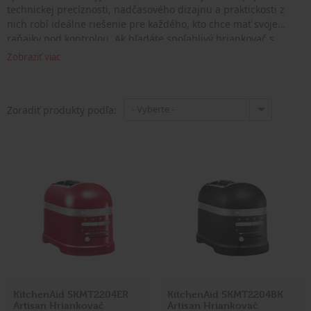
technickej precíznosti, nadčasového dizajnu a praktickosti z
nich robí ideálne riešenie pre každého, kto chce mať svoje
raňajky pod kontrolou. Ak hľadáte spoľahlivý hriankovač s
automatickými funkciami, výkonným ohrevom a prémiovým
Zobraziť viac
vzhľadom, táto séria je tou správnou voľbou.
- Vyberte -
Zoradiť produkty podľa:
KitchenAid 5KMT2204ER
KitchenAid 5KMT2204BK
Artisan Hriankovač
Artisan Hriankovač