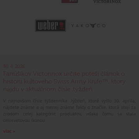
30. 4. 2026
Fanúšikov Victorinox určite poteší článok o
histórii kultového Swiss Army Knife™, ktorý
nájdu v aktuálnom čísle .týždeň
V najnovšom čísle týždenníka .týždeň, ktoré vyšlo 30. apríla,
nájdete známe a aj menej známe fakty o značke, ktorá stojí za
zrodom celej kategórie produktov, vďaka čomu sa stala
celosvetovou ikonou.
viac »