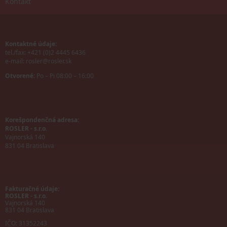
Kontakt
Kontaktné údaje:
tel./fax: +421 (0)2 4445 6436
e-mail:
rosler@rosler.sk
Otvorené:
Po – Pi 08:00 – 16:00
Korešpondenčná adresa:
ROSLER - s.r.o.
Vajnorská 140
831 04 Bratislava
Fakturačné údaje:
ROSLER - s.r.o.
Vajnorská 140
831 04 Bratislava
IČO: 31352243