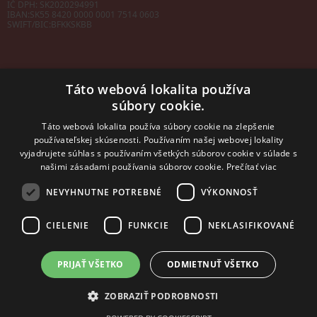
IČ DPH: SK2020294991
IBAN:
SK55 8420 0000 0001 7514 0603
SWIFT/BIC:
BFKKSKBB
Táto webová lokalita používa
súbory cookie.
Sales manager
mobil: +421 901 728 409
Táto webová lokalita používa súbory cookie na zlepšenie
e-mail:
sales@rosler.sk
používateľskej skúsenosti. Používaním našej webovej lokality
Regionálni zástupcovia
vyjadrujete súhlas s používaním všetkých súborov cookie v súlade s
Západ a stred:
+421 903 728 402
našimi zásadami používania súborov cookie.
Prečítať viac
+421 903 728 409
NEVYHNUTNE POTREBNÉ
VÝKONNOSŤ
Východ
mobil: +421 901 728 409
CIELENIE
FUNKCIE
NEKLASIFIKOVANÉ
PRIJAŤ VŠETKO
ODMIETNUŤ VŠETKO
2014 - 2026 © ROSLER s.r.o.
Tvorba web stránok
a
redakčný systém
od
AlejTech, spol. s r.o.
ZOBRAZIŤ PODROBNOSTI