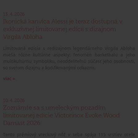
13. 4. 2026
Ikonická kanvica Alessi je teraz dostupná v
exkluzívnej limitovanej edícii s dizajnom
Virgila Abloha
Limitovaná edícia s redizajnom legendárneho Virgila Abloha
mieša rôzne kultúrne aspekty: fenomén basketbalu a jeho
multikultúrnu symboliku, neoddeliteľnú súčasť jeho osobnosti,
so svetom dizajnu a kodifikovanými odkazmi.
viac »
10. 4. 2026
Zoznámte sa s umeleckým pozadím
limitovanej edície Victorinox Evoke Wood
Damast 2026
Tento prémiový vreckový nôž v sebe spája 115 vrstiev ocele