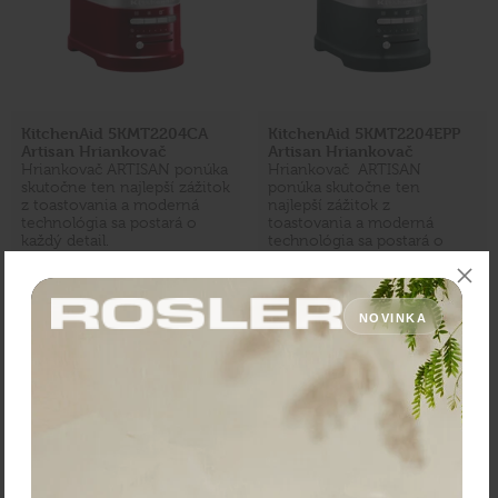
KitchenAid 5KMT2204CA
KitchenAid 5KMT2204EPP
Artisan Hriankovač
Artisan Hriankovač
Hriankovač ARTISAN ponúka
Hriankovač ARTISAN
skutočne ten najlepší zážitok
ponúka skutočne ten
z toastovania a moderná
najlepší zážitok z
technológia sa postará o
toastovania a moderná
každý detail.
technológia sa postará o
každý detail.
337,30 €
Zľava:
-4,00 €
NOVINKA
Cena: 337,30 €
s DPH
Cena: 333,30 €
s DPH
Do 3 dní
Do 3 dní
Vložiť do košíka
Vložiť do košíka