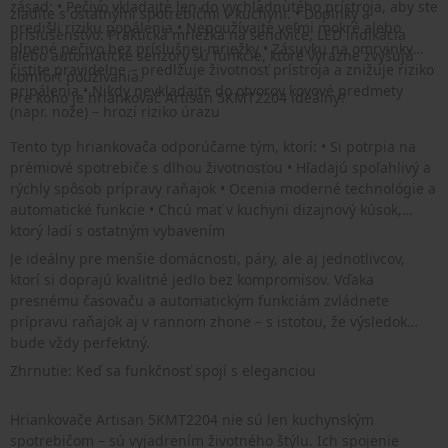
zásad: • Pečivo vkladajte len do vychladnutého prístroja, aby ste
zladíte s ostatnými spotrebičmi v kuchyni. • Doplnky a
predišli riziku popálenia • Nepoužívajte veľmi mokré alebo
príslušenstvo: Praktická mriežka na sendviče, LED indikácia
plnené pečivo bez príslušnej mriežky • Zásuvku na omrvinky
alebo automatické senzory sú funkcie, ktoré výrazne zvyšujú
čistite pravidelne – predlžuje životnosť prístroja a znižuje riziko
komfort používania.
pripálenia • Nikdy nevkladajte do otvorov kovové predmety
Pre koho je hriankovač Artisan 5KMT2204 ideálny?
(napr. nože) – hrozí riziko úrazu
Tento typ hriankovača odporúčame tým, ktorí: • Si potrpia na
prémiové spotrebiče s dlhou životnosťou • Hľadajú spoľahlivý a
rýchly spôsob prípravy raňajok • Ocenia moderné technológie a
automatické funkcie • Chcú mať v kuchyni dizajnový kúsok,
ktorý ladí s ostatným vybavením
Je ideálny pre menšie domácnosti, páry, ale aj jednotlivcov,
ktorí si doprajú kvalitné jedlo bez kompromisov. Vďaka
presnému časovaču a automatickým funkciám zvládnete
prípravu raňajok aj v rannom zhone – s istotou, že výsledok
bude vždy perfektný.
Zhrnutie: Keď sa funkčnosť spojí s eleganciou
Hriankovače Artisan 5KMT2204 nie sú len kuchynským
spotrebičom – sú vyjadrením životného štýlu. Ich spojenie