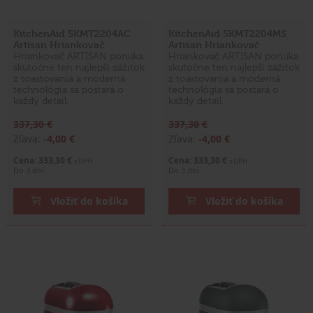
KitchenAid 5KMT2204AC
KitchenAid 5KMT2204MS
Artisan Hriankovač
Artisan Hriankovač
Hriankovač ARTISAN ponúka
Hriankovač ARTISAN ponúka
skutočne ten najlepší zážitok
skutočne ten najlepší zážitok
z toastovania a moderná
z toastovania a moderná
technológia sa postará o
technológia sa postará o
každý detail.
každý detail.
337,30 €
337,30 €
Zľava:
-4,00 €
Zľava:
-4,00 €
Cena: 333,30 €
Cena: 333,30 €
s DPH
s DPH
Do 3 dní
Do 3 dní
Vložiť do košíka
Vložiť do košíka