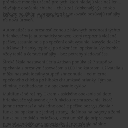
prémiové modely určené pre tých, ktorí hľadajú viac než len
obyčajné opečenie chleba – chcú zažiť dokonalý výsledok s
každým použitím. A práve tieto hriankovače posúvajú raňajky
Výhody, ktoré odlišujú sériu Artisan
na novú úroveň.
Automatizácia a presnosť Jednou z hlavných predností týchto
hriankovačov je automatický senzor, ktorý rozpozná vložené
pečivo, zasunie ho a po opečení opäť vysunie. Navyše dokáže
udržiavať hrianky teplé aj po dokončení opekania. Výsledok?
Vždy teplé a čerstvé raňajky – bez potreby sledovať čas.
Široká škála nastavení Séria Artisan ponúka až 7 stupňov
opekania s presným časovačom a LED indikátorom. Užívatelia si
môžu nastaviť ideálny stupeň zhnednutia – od mierne
opečeného chleba po hlboko chrumkavé hrianky. Tým sa
eliminuje odhadovanie a opakovanie cyklov.
Multifunkčné režimy Okrem klasického opekania sú tieto
hriankovače vybavené aj: • funkciou rozmrazovania, ktorá
jemne rozmrazí a následne opečie pečivo bez vysušenia •
funkciou opekania z jednej strany, ideálnou na bagety a žemle •
funkciou sendvič s mriežkou, ktorá umožňuje pripravovať
plnené sendviče bez neporiadku či pretečenia náplne
Na čo všetko sa dá hriankovač Artisan použiť?