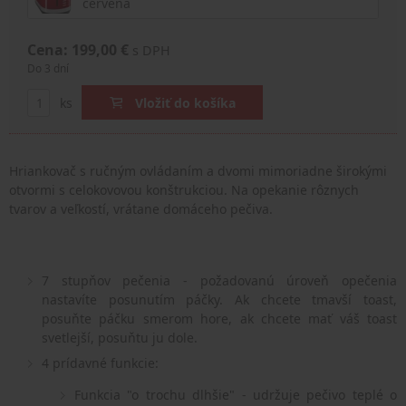
červená
Cena: 199,00 €
s DPH
Do 3 dní
ks
Vložiť do košíka
Hriankovač s ručným ovládaním a dvomi mimoriadne širokými
otvormi s celokovovou konštrukciou. Na opekanie rôznych
tvarov a veľkostí, vrátane domáceho pečiva.
7 stupňov pečenia - požadovanú úroveň opečenia
nastavíte posunutím páčky. Ak chcete tmavší toast,
posuňte páčku smerom hore, ak chcete mať váš toast
svetlejší, posuňtu ju dole.
4 prídavné funkcie:
Funkcia "o trochu dlhšie" - udržuje pečivo teplé o