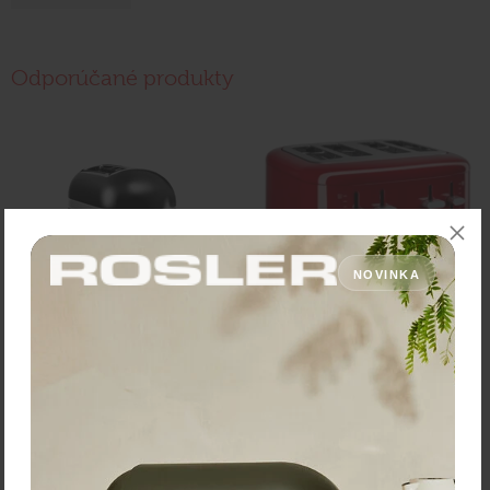
Odporúčané produkty
NOVINKA
KitchenAid 5KMT2204OB
KitchenAid 5KMT4109E
Artisan Hriankovač
Hriankovač
337,30 €
234,80 €
Zľava:
-40,00 €
Zľava:
-4,00 €
Cena: 297,30 €
Cena: 230,80 €
s DPH
s DPH
Do 3 dní
Do 3 dní