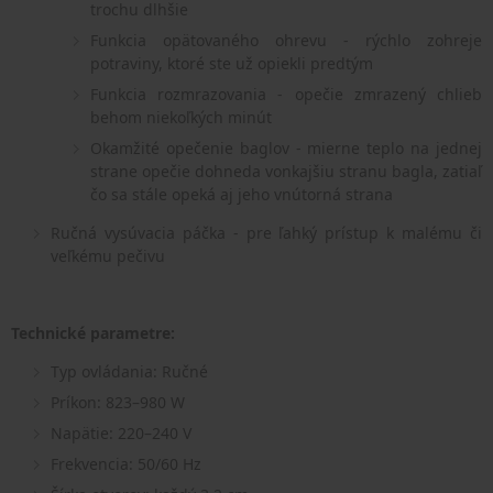
trochu dlhšie
Funkcia opätovaného ohrevu - rýchlo zohreje
potraviny, ktoré ste už opiekli predtým
Funkcia rozmrazovania - opečie zmrazený chlieb
behom niekoľkých minút
Okamžité opečenie baglov - mierne teplo na jednej
strane opečie dohneda vonkajšiu stranu bagla, zatiaľ
čo sa stále opeká aj jeho vnútorná strana
Ručná vysúvacia páčka - pre ľahký prístup k malému či
veľkému pečivu
Technické parametre:
Typ ovládania: Ručné
Príkon: 823–980 W
Napätie: 220–240 V
Frekvencia: 50/60 Hz