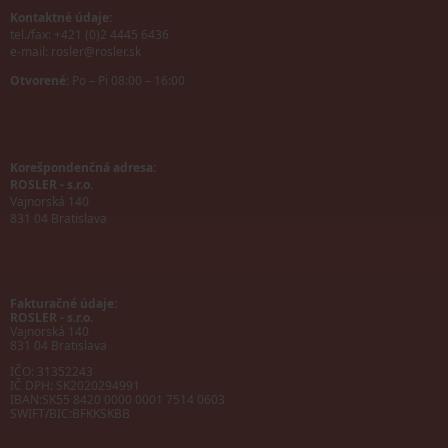
Kontaktné údaje:
tel./fax: +421 (0)2 4445 6436
e-mail:
rosler@rosler.sk
Otvorené:
Po – Pi 08:00 – 16:00
Korešpondenčná adresa:
ROSLER - s.r.o.
Vajnorská 140
831 04 Bratislava
Fakturačné údaje:
ROSLER - s.r.o.
Vajnorská 140
831 04 Bratislava
IČO: 31352243
IČ DPH: SK2020294991
IBAN:
SK55 8420 0000 0001 7514 0603
SWIFT/BIC:
BFKKSKBB