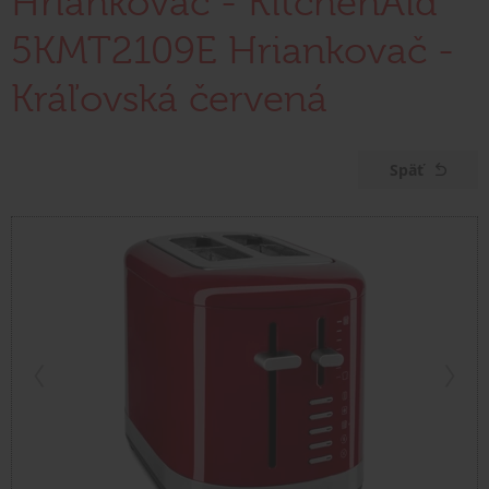
Hriankovač - KitchenAid
5KMT2109E Hriankovač -
Kráľovská červená
Späť