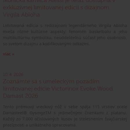
Ikonická kanvica Alessi je teraz dostupná v
exkluzívnej limitovanej edícii s dizajnom
Virgila Abloha
Limitovaná edícia s redizajnom legendárneho Virgila Abloha
mieša rôzne kultúrne aspekty: fenomén basketbalu a jeho
multikultúrnu symboliku, neoddeliteľnú súčasť jeho osobnosti,
so svetom dizajnu a kodifikovanými odkazmi.
viac »
10. 4. 2026
Zoznámte sa s umeleckým pozadím
limitovanej edície Victorinox Evoke Wood
Damast 2026
Tento prémiový vreckový nôž v sebe spája 115 vrstiev ocele
Damasteel® GysingeTM s jedinečnými črienkami z platanu.
Každý zo 7.000 očíslovaných kusov je stelesnením švajčiarskej
precíznosti a unikátneho spracovania.