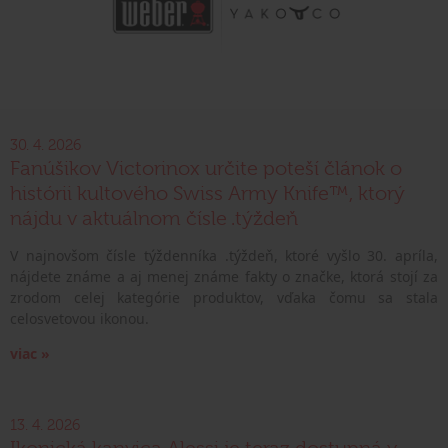
30. 4. 2026
Fanúšikov Victorinox určite poteší článok o
histórii kultového Swiss Army Knife™, ktorý
nájdu v aktuálnom čísle .týždeň
V najnovšom čísle týždenníka .týždeň, ktoré vyšlo 30. apríla,
nájdete známe a aj menej známe fakty o značke, ktorá stojí za
zrodom celej kategórie produktov, vďaka čomu sa stala
celosvetovou ikonou.
viac »
13. 4. 2026