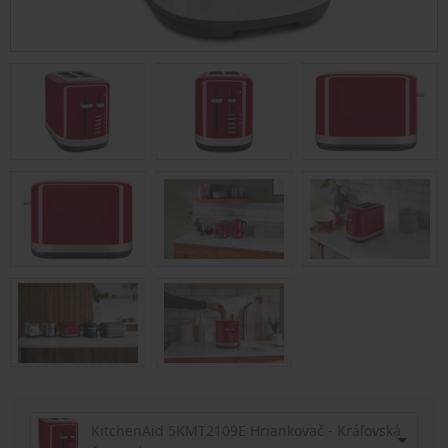
KitchenAid 5KMT2109E Hriankovač - Kráľovská