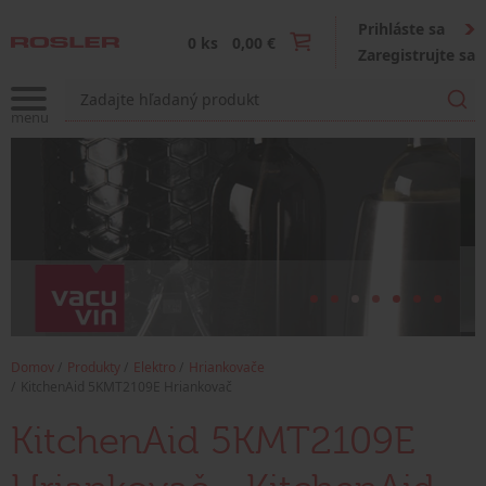
Prihláste sa
0 ks
0,00 €
Zaregistrujte sa
Domov
Produkty
Elektro
Hriankovače
KitchenAid 5KMT2109E Hriankovač
KitchenAid 5KMT2109E