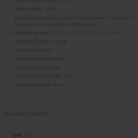
Šírka otvorov: každý 3,2 cm
Dlžka otvorov: 14 cm
Materiál konštrukcie: Kov (s vrchným dielom / tlačidlami z
nerezovej ocele a plastovou základňou)
Rozmery výrobku: V × Š × H 21,15 × 30,76 × 17,5 cm
Hmotnosť výrobku: 1,9 kg
Dĺžka kábla: 95 cm
Tácka na omrvinky: Áno
Funkcia zrušenia: Áno
Automatické vysunutie: Áno
Svetlo pri opekaní: Áno
Kód: 5KMT2109EER
Späť