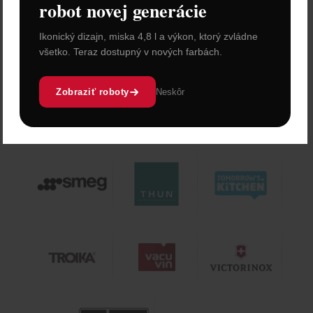
robot novej generácie
Ikonický dizajn, miska 4,8 l a výkon, ktorý zvládne
všetko. Teraz dostupný v nových farbách.
Zobraziť roboty
Neskôr