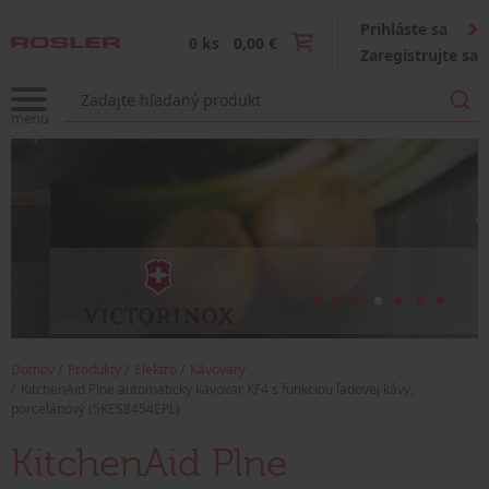
Prihláste sa
0 ks
0,00 €
Zaregistrujte sa
Domov
Produkty
Elektro
Kávovary
KitchenAid Plne automatický kávovar KF4 s funkciou ľadovej kávy,
porcelánový (5KES8454EPL)
KitchenAid Plne