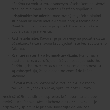
nádržou na vodu a 250-gramovým zásobníkom na kávové
zrná, čo minimalizuje potrebu častého dopĺňania.
Prispôsobiteľné mletie:
Integrovaný mlynček s piatimi
stupňami hrubosti mletia (IntelliGrind) a technológiou
QuietGrind vám umožní prispôsobiť si intenzitu kávy
podľa vašich preferencií.
Rýchle zahriatie:
Kávovar je pripravený na použitie už za
50 sekúnd, takže si svoju kávu vychutnáte bez zbytočného
čakania.
Kvalitné materiály a kompaktný dizajn:
Kombinácia
plastu a nerezu zaručuje dlhú životnosť a jednoduchú
údržbu. Jeho rozmery 36 × 19,5 × 47 cm a hmotnosť 10,1
kg zabezpečujú, že sa elegantne zmestí do každej
kuchyne.
Pôvod a záruka:
Vyrobené v Portugalsku s 2-ročnou
zárukou (mlynček 0,5 roka, opraviteľnosť 10 rokov).
Nech už túžite po silnom espresse, krémovom latte alebo
osviežujúcej ľadovej káve, KitchenAid KF4 5KES8454EPL je
pripravený splniť vaše priania. Investujte do kvality a