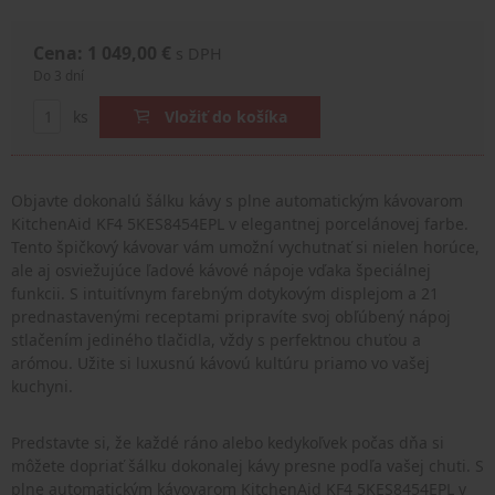
Cena: 1 049,00 €
s DPH
Do 3 dní
ks
Vložiť do košíka
Objavte dokonalú šálku kávy s plne automatickým kávovarom
KitchenAid KF4 5KES8454EPL v elegantnej porcelánovej farbe.
Tento špičkový kávovar vám umožní vychutnať si nielen horúce,
ale aj osviežujúce ľadové kávové nápoje vďaka špeciálnej
funkcii. S intuitívnym farebným dotykovým displejom a 21
prednastavenými receptami pripravíte svoj obľúbený nápoj
stlačením jediného tlačidla, vždy s perfektnou chuťou a
arómou. Užite si luxusnú kávovú kultúru priamo vo vašej
kuchyni.
Predstavte si, že každé ráno alebo kedykoľvek počas dňa si
môžete dopriať šálku dokonalej kávy presne podľa vašej chuti. S
plne automatickým kávovarom KitchenAid KF4 5KES8454EPL v