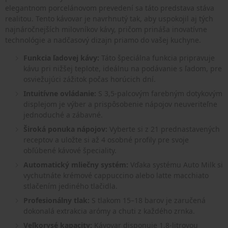
elegantnom porcelánovom prevedení sa táto predstava stáva
realitou. Tento kávovar je navrhnutý tak, aby uspokojil aj tých
najnáročnejších milovníkov kávy, pričom prináša inovatívne
technológie a nadčasový dizajn priamo do vašej kuchyne.
Funkcia ľadovej kávy:
Táto špeciálna funkcia pripravuje
kávu pri nižšej teplote, ideálnu na podávanie s ľadom, pre
osviežujúci zážitok počas horúcich dní.
Intuitívne ovládanie:
S 3,5-palcovým farebným dotykovým
displejom je výber a prispôsobenie nápojov neuveriteľne
jednoduché a zábavné.
Široká ponuka nápojov:
Vyberte si z 21 prednastavených
receptov a uložte si až 4 osobné profily pre svoje
obľúbené kávové špeciality.
Automatický mliečny systém:
Vďaka systému Auto Milk si
vychutnáte krémové cappuccino alebo latte macchiato
stlačením jediného tlačidla.
Profesionálny tlak:
S tlakom 15–18 barov je zaručená
dokonalá extrakcia arómy a chuti z každého zrnka.
Veľkorysé kapacity:
Kávovar disponuje 1,8-litrovou