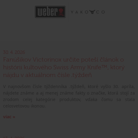
30. 4. 2026
Fanúšikov Victorinox určite poteší článok o
histórii kultového Swiss Army Knife™, ktorý
nájdu v aktuálnom čísle .týždeň
V najnovšom čísle týždenníka .týždeň, ktoré vyšlo 30. apríla,
nájdete známe a aj menej známe fakty o značke, ktorá stojí za
zrodom celej kategórie produktov, vďaka čomu sa stala
celosvetovou ikonou.
viac »