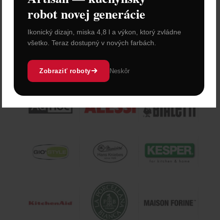
Cena: 1 049,00 €
s DPH
robot novej generácie
Do 3 dní
Vložiť do košíka
Ikonický dizajn, miska 4,8 l a výkon, ktorý zvládne
všetko. Teraz dostupný v nových farbách.
Zobraziť roboty
Neskôr