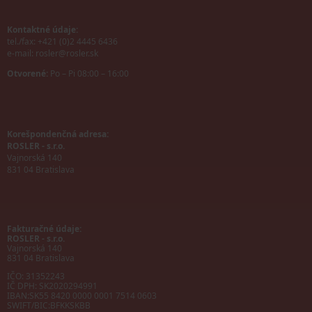
Kontaktné údaje:
tel./fax: +421 (0)2 4445 6436
e-mail:
rosler@rosler.sk
Otvorené:
Po – Pi 08:00 – 16:00
Korešpondenčná adresa:
ROSLER - s.r.o.
Vajnorská 140
831 04 Bratislava
Fakturačné údaje:
ROSLER - s.r.o.
Vajnorská 140
831 04 Bratislava
IČO: 31352243
IČ DPH: SK2020294991
IBAN:
SK55 8420 0000 0001 7514 0603
SWIFT/BIC:
BFKKSKBB