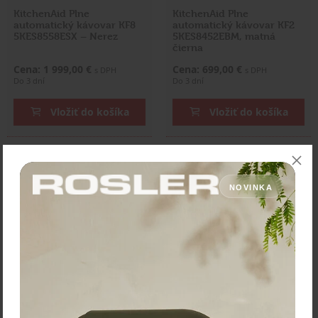
KitchenAid Plne
KitchenAid Plne
automatický kávovar KF8
automatický kávovar KF2
5KES8558ESX – Nerez
5KES8452EBM, matná
čierna
Cena: 1 999,00 €
Cena: 699,00 €
s DPH
s DPH
Do 3 dní
Do 3 dní
Vložiť do košíka
Vložiť do košíka
NOVINKA
KitchenAid Plne
KitchenAid Plne
automatický kávovar KF8
automatický kávovar KF8