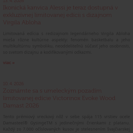
13. 4. 2026
Ikonická kanvica Alessi je teraz dostupná v
exkluzívnej limitovanej edícii s dizajnom
Virgila Abloha
Limitovaná edícia s redizajnom legendárneho Virgila Abloha
mieša rôzne kultúrne aspekty: fenomén basketbalu a jeho
multikultúrnu symboliku, neoddeliteľnú súčasť jeho osobnosti,
so svetom dizajnu a kodifikovanými odkazmi.
viac »
10. 4. 2026
Zoznámte sa s umeleckým pozadím
limitovanej edície Victorinox Evoke Wood
Damast 2026
Tento prémiový vreckový nôž v sebe spája 115 vrstiev ocele
Damasteel® GysingeTM s jedinečnými črienkami z platanu.
Každý zo 7.000 očíslovaných kusov je stelesnením švajčiarskej