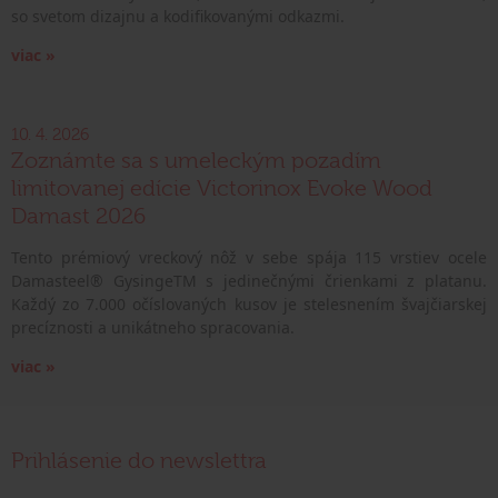
so svetom dizajnu a kodifikovanými odkazmi.
viac »
10. 4. 2026
Zoznámte sa s umeleckým pozadím
limitovanej edície Victorinox Evoke Wood
Damast 2026
Tento prémiový vreckový nôž v sebe spája 115 vrstiev ocele
Damasteel® GysingeTM s jedinečnými črienkami z platanu.
Každý zo 7.000 očíslovaných kusov je stelesnením švajčiarskej
precíznosti a unikátneho spracovania.
viac »
Prihlásenie do newslettra