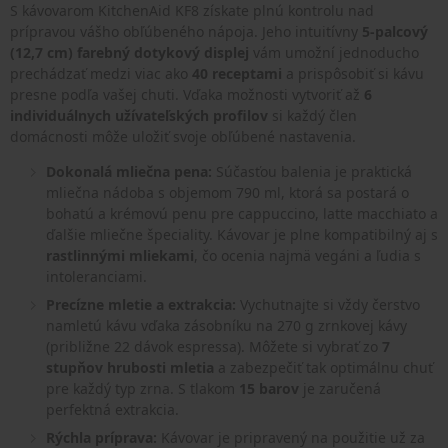
S kávovarom KitchenAid KF8 získate plnú kontrolu nad
prípravou vášho obľúbeného nápoja. Jeho intuitívny
5-palcový
(12,7 cm) farebný dotykový displej
vám umožní jednoducho
prechádzať medzi viac ako
40 receptami
a prispôsobiť si kávu
presne podľa vašej chuti. Vďaka možnosti vytvoriť až
6
individuálnych užívateľských profilov
si každý člen
domácnosti môže uložiť svoje obľúbené nastavenia.
Dokonalá mliečna pena:
Súčasťou balenia je praktická
mliečna nádoba s objemom 790 ml, ktorá sa postará o
bohatú a krémovú penu pre cappuccino, latte macchiato a
ďalšie mliečne špeciality. Kávovar je plne kompatibilný aj s
rastlinnými mliekami
, čo ocenia najmä vegáni a ľudia s
intoleranciami.
Precízne mletie a extrakcia:
Vychutnajte si vždy čerstvo
namletú kávu vďaka zásobníku na 270 g zrnkovej kávy
(približne 22 dávok espressa). Môžete si vybrať zo
7
stupňov hrubosti mletia
a zabezpečiť tak optimálnu chuť
pre každý typ zrna. S tlakom
15 barov
je zaručená
perfektná extrakcia.
Rýchla príprava:
Kávovar je pripravený na použitie už za