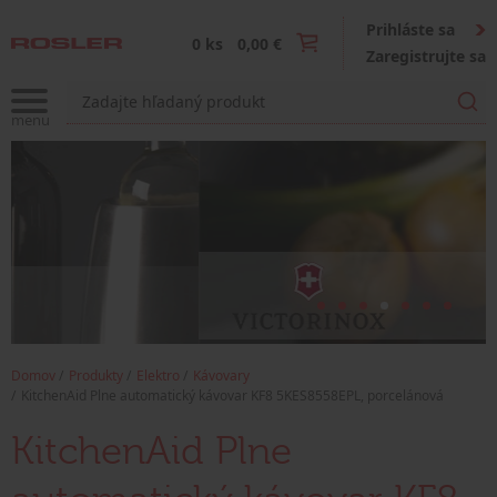
Prihláste sa
0 ks
0,00 €
Zaregistrujte sa
Domov
Produkty
Elektro
Kávovary
KitchenAid Plne automatický kávovar KF8 5KES8558EPL, porcelánová
KitchenAid Plne