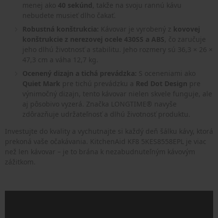
menej ako
40 sekúnd
, takže na svoju rannú kávu
nebudete musieť dlho čakať.
Robustná konštrukcia:
Kávovar je vyrobený z
kovovej
konštrukcie z nerezovej ocele 430SS a ABS
, čo zaručuje
jeho dlhú životnosť a stabilitu. Jeho rozmery sú 36,3 × 26 ×
47,3 cm a váha 12,7 kg.
Ocenený dizajn a tichá prevádzka:
S oceneniami ako
Quiet Mark
pre tichú prevádzku a
Red Dot Design
pre
výnimočný dizajn, tento kávovar nielen skvele funguje, ale
aj pôsobivo vyzerá. Značka LONGTIME® navyše
zdôrazňuje udržateľnosť a dlhú životnosť produktu.
Investujte do kvality a vychutnajte si každý deň šálku kávy, ktorá
prekoná vaše očakávania. KitchenAid KF8 5KES8558EPL je viac
než len kávovar – je to brána k nezabudnuteľným kávovým
zážitkom.