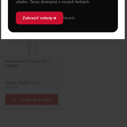
všetko. Teraz dostupný v nových farbách.
Zobraziť roboty
Neskôr
KitchenAid Vodný filter
KESWF
Cena: 15,00 €
s DPH
Do 3 dní
Vložiť do košíka