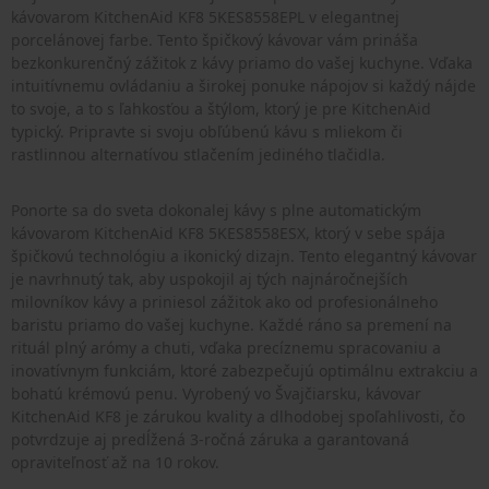
kávovarom KitchenAid KF8 5KES8558EPL v elegantnej
porcelánovej farbe. Tento špičkový kávovar vám prináša
bezkonkurenčný zážitok z kávy priamo do vašej kuchyne. Vďaka
intuitívnemu ovládaniu a širokej ponuke nápojov si každý nájde
to svoje, a to s ľahkosťou a štýlom, ktorý je pre KitchenAid
typický. Pripravte si svoju obľúbenú kávu s mliekom či
rastlinnou alternatívou stlačením jediného tlačidla.
Ponorte sa do sveta dokonalej kávy s plne automatickým
kávovarom KitchenAid KF8 5KES8558ESX, ktorý v sebe spája
špičkovú technológiu a ikonický dizajn. Tento elegantný kávovar
je navrhnutý tak, aby uspokojil aj tých najnáročnejších
milovníkov kávy a priniesol zážitok ako od profesionálneho
baristu priamo do vašej kuchyne. Každé ráno sa premení na
rituál plný arómy a chuti, vďaka precíznemu spracovaniu a
inovatívnym funkciám, ktoré zabezpečujú optimálnu extrakciu a
bohatú krémovú penu. Vyrobený vo Švajčiarsku, kávovar
KitchenAid KF8 je zárukou kvality a dlhodobej spoľahlivosti, čo
potvrdzuje aj predĺžená 3-ročná záruka a garantovaná
opraviteľnosť až na 10 rokov.