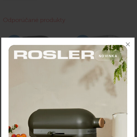
Odporúčané produkty
NOVINKA
KitchenAid prekvapkávací
KitchenAid Plne
kávovar 5KCM1209EOB
automatický kávovar KF6
5KES8556ESX Nerez
Cena: 183,50 €
Cena: 1 499,00 €
s DPH
s DPH
Do 3 dní
Do 3 dní
Vložiť do košíka
Vložiť do košíka