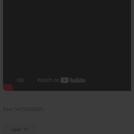
Kód: 5KES8558EPL
Späť