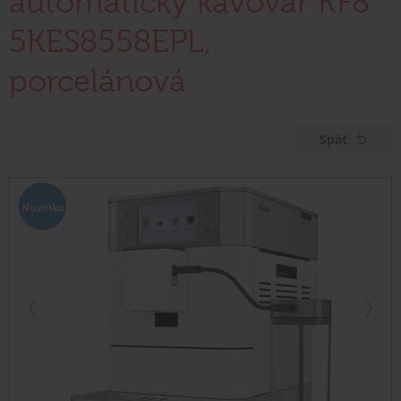
automatický kávovar KF8
5KES8558EPL,
porcelánová
Späť