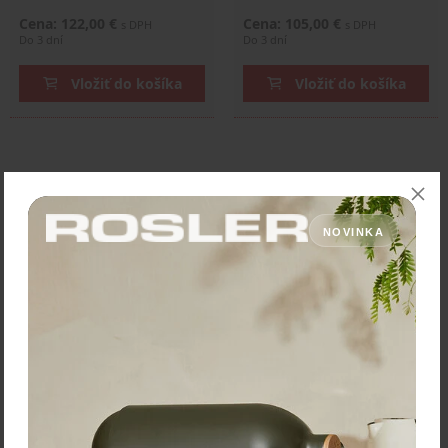
Cena: 122,00 €
Cena: 105,00 €
s DPH
s DPH
Do 3 dní
Do 3 dní
Vložiť do košíka
Vložiť do košíka
NOVINKA
KitchenAid Kovový
KitchenAid Nadstavec so
mlynček na mäso
sitkom a váhou 5KSMSFTA
5KSMMGA
173,30 €
183,50 €
Cena: 159,00 €
Cena: 149,00 €
s DPH
s DPH