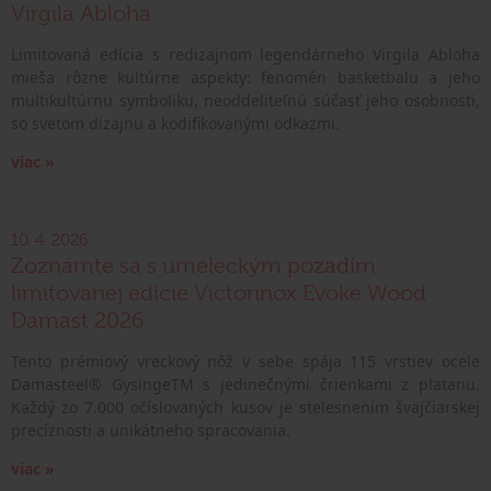
Virgila Abloha
Limitovaná edícia s redizajnom legendárneho Virgila Abloha
mieša rôzne kultúrne aspekty: fenomén basketbalu a jeho
multikultúrnu symboliku, neoddeliteľnú súčasť jeho osobnosti,
so svetom dizajnu a kodifikovanými odkazmi.
viac »
10. 4. 2026
Zoznámte sa s umeleckým pozadím
limitovanej edície Victorinox Evoke Wood
Damast 2026
Tento prémiový vreckový nôž v sebe spája 115 vrstiev ocele
Damasteel® GysingeTM s jedinečnými črienkami z platanu.
Každý zo 7.000 očíslovaných kusov je stelesnením švajčiarskej
precíznosti a unikátneho spracovania.
viac »