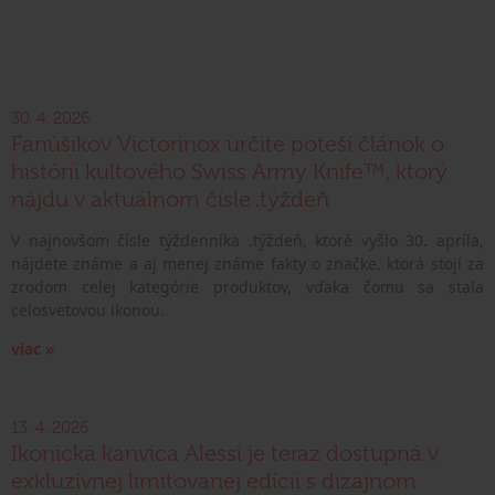
30. 4. 2026
Fanúšikov Victorinox určite poteší článok o
histórii kultového Swiss Army Knife™, ktorý
nájdu v aktuálnom čísle .týždeň
V najnovšom čísle týždenníka .týždeň, ktoré vyšlo 30. apríla,
nájdete známe a aj menej známe fakty o značke, ktorá stojí za
zrodom celej kategórie produktov, vďaka čomu sa stala
celosvetovou ikonou.
viac »
13. 4. 2026
Ikonická kanvica Alessi je teraz dostupná v
exkluzívnej limitovanej edícii s dizajnom