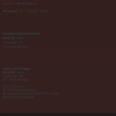
e-mail:
rosler@rosler.sk
Otvorené:
Po – Pi 08:00 – 16:00
Korešpondenčná adresa:
ROSLER - s.r.o.
Vajnorská 140
831 04 Bratislava
Fakturačné údaje:
ROSLER - s.r.o.
Vajnorská 140
831 04 Bratislava
IČO: 31352243
IČ DPH: SK2020294991
IBAN:
SK55 8420 0000 0001 7514 0603
SWIFT/BIC:
BFKKSKBB