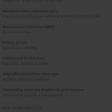
Elegantný, ľahké čistenie aj použitie
Nerezová misa s objemom 4,8 L
K jednoduchej príprave malého aj veľkého množstva jedla
Bonusové príslušenstvo KB3SS
3l nerezová misa
Priamy pohon
Spoľahlivý a výkonný
Celokovová konštrukcia
Robustný, stabilný a odolný
Originálne planetárne mixovanie
Rýchle a dôkladné miešanie
Univerzálny otvor pre doplnkové príslušenstvo
Jednoduché použitie a viacúčelovosť
Kód: 5KSM185PSEOB