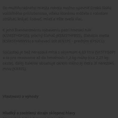
Do multifunkčného miesta robota možno upevniť širokú škálu
voliteľného príslušenstva, vďaka ktorému môžete s robotom
strúhať, krájať, lisovať, mlieť a ešte oveľa viac.
K jeho štandardnému vybaveniu patrí hnetací hák
(KSM5THDHSS), plochý šľahač (KSM5THFBSS), šľahacia metla
(KSM5THWWSS) a nalievací štít (KN1PS - predtým KPS2CL).
Súčasťou je tiež nerezová misa s objemom 4,83 litra (5K5THSBP)
a to pre mixovanie až do hmotnosti 1,2 kg múky (cca 2,25 kg
cesta), ďalej balenie obsahuje okrem iného aj extra 3l nerezovú
misu (KB3SS).
Vlastnosti a výhody
Hladký a zaoblený dizajn sklopnej hlavy