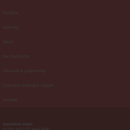
História
Novinky
Akcie
Na stiahnutie
Obchodné podmienky
Ochrana osobných údajov
Kontakt
Kontaktné údaje:
tel./fax: +421 (0)2 4445 6436