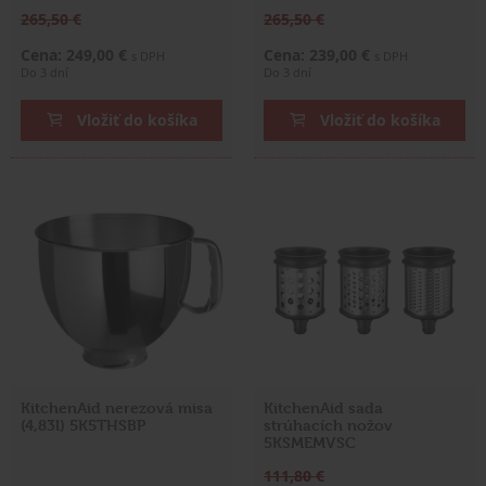
265,50 €
265,50 €
Cena: 249,00 €
Cena: 239,00 €
s DPH
s DPH
Do 3 dní
Do 3 dní
Vložiť do košíka
Vložiť do košíka
KitchenAid nerezová misa
KitchenAid sada
(4,83l) 5K5THSBP
strúhacích nožov
5KSMEMVSC
111,80 €