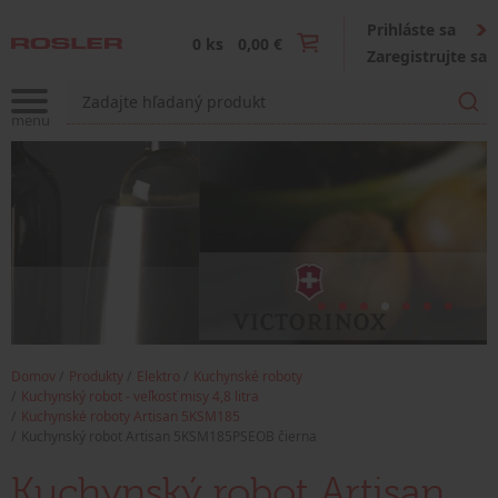
Prihláste sa
0 ks
0,00 €
Zaregistrujte sa
Domov
Produkty
Elektro
Kuchynské roboty
Kuchynský robot - veľkosť misy 4,8 litra
Kuchynské roboty Artisan 5KSM185
Kuchynský robot Artisan 5KSM185PSEOB čierna
Kuchynský robot Artisan