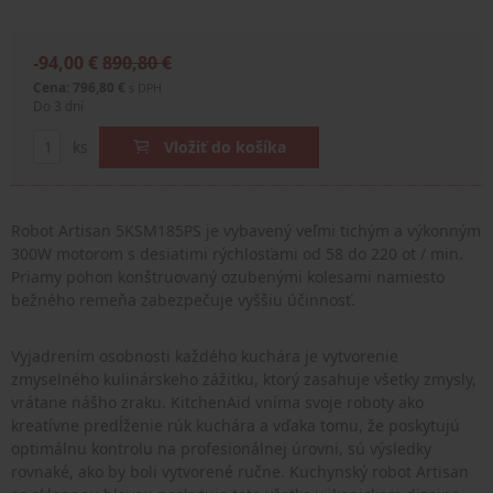
-94,00 €
890,80 €
Cena: 796,80 €
s DPH
Do 3 dní
ks
Vložiť do košíka
Robot Artisan 5KSM185PS je vybavený veľmi tichým a výkonným
300W motorom s desiatimi rýchlosťami od 58 do 220 ot / min.
Priamy pohon konštruovaný ozubenými kolesami namiesto
bežného remeňa zabezpečuje vyššiu účinnosť.
Vyjadrením osobnosti každého kuchára je vytvorenie
zmyselného kulinárskeho zážitku, ktorý zasahuje všetky zmysly,
vrátane nášho zraku. KitchenAid vníma svoje roboty ako
kreatívne predĺženie rúk kuchára a vďaka tomu, že poskytujú
optimálnu kontrolu na profesionálnej úrovni, sú výsledky
rovnaké, ako by boli vytvorené ručne. Kuchynský robot Artisan