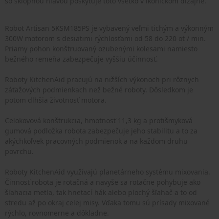
so sklopnou hlavou poskytuje toto všetko v ikonickom dizajne.
Robot Artisan 5KSM185PS je vybavený veľmi tichým a výkonným
300W motorom s desiatimi rýchlosťami od 58 do 220 ot / min.
Priamy pohon konštruovaný ozubenými kolesami namiesto
bežného remeňa zabezpečuje vyššiu účinnosť.
Roboty KitchenAid pracujú na nižších výkonoch pri rôznych
záťažových podmienkach než bežné roboty. Dôsledkom je
potom dlhšia životnosť motora.
Celokovová konštrukcia, hmotnosť 11,3 kg a protišmyková
gumová podložka robota zabezpečuje jeho stabilitu a to za
akýchkoľvek pracovných podmienok a na každom druhu
povrchu.
Roboty KitchenAid využívajú planetárneho systému mixovania.
Činnosť robota je rotačná a navyše sa rotačne pohybuje ako
šľahacia metla, tak hnetací hák alebo plochý šľahač a to od
stredu až po okraj celej misy. Vďaka tomu sú prísady mixované
rýchlo, rovnomerne a dôkladne.