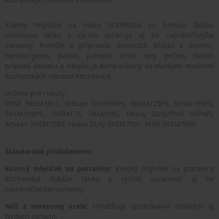
Kovový mlynček na mäso 5KSMMGA so širokou škálou
nástavcov ľahko a rýchlo spracuje aj tie najnáročnejšie
suroviny. Pomôže s prípravou domácich klobás a údenín,
hamburgerov, paštét, pomelie tvrdé syry, pečivo, deťom
pripraví desiatu a navyše je kompatibilný so všetkými modelmi
kuchynských robotov KitchenAid.
Určené pre roboty:
MINI 5KSM3311, Artisan 5KSM90PS, 5KSM125PS, 5KSM150PS,
5KSM156PS, 5KSM175, 5KSM185, Heavy Duty/Profi 5KPM5,
Artisan 5KSM7580, Heavy Duty 5KSM7591, Profi 5KSM7990.
Štandardné príslušenstvo:
Kovový mlynček na potraviny:
Kovový mlynček na potraviny
KitchenAid dokáže ľahko a rýchlo spracovať aj tie
najnáročnejšie suroviny.
Nôž z nerezovej ocele:
Umožňuje spracovanie mäkkých aj
tvrdých surovín.