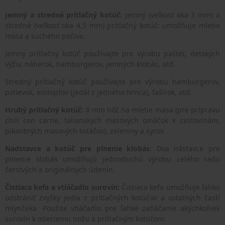
Jemný a stredné prítlačný kotúč:
Jemný (veľkosť oka 3 mm) a
stredné (veľkosť oka 4,5 mm) prítlačný kotúč: umožňuje mletie
mäsa a suchého pečiva.
Jemný prítlačný kotúč používajte pre výrobu paštét, detských
výživ, nátierok, hamburgerov, jemných klobás, atď.
Stredný prítlačný kotúč používajte pre výrobu hamburgerov,
polievok, eintopfov (jedál z jedného hrnca), fašírok, atď.
Hrubý prítlačný kotúč:
8 mm nôž na mletie mäsa (pre prípravu
chili con carne, talianskych masových omáčok k cestovinám,
pikantných masových koláčov), zeleniny a syrov.
N
adstavce a kotúč pre plnenie klobás:
Dva nástavce pre
plnenie klobás umožňujú jednoduchú výrobu celého radu
čerstvých a originálnych údenín.
Čistiaca kefa a vtláčadlo surovín:
Čistiaca kefa umožňuje ľahko
odstrániť zvyšky jedla z prítlačných kotúčov a ostatných častí
mlynčeka. Použite vtláčadlo pre ľahké zatláčanie akýchkoľvek
surovín k mleciemu nožu a prítlačným kotúčom.