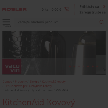
Prihláste sa
0 ks
0,00 €
Zaregistrujte sa
Domov
Produkty
Elektro
Kuchynské roboty
Príslušenstvo pre kuchynské roboty
KitchenAid Kovový mlynček na mäso 5KSMMGA
KitchenAid Kovový