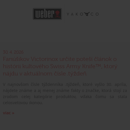
30. 4. 2026
Fanúšikov Victorinox určite poteší článok o
histórii kultového Swiss Army Knife™, ktorý
nájdu v aktuálnom čísle .týždeň
V najnovšom čísle týždenníka .týždeň, ktoré vyšlo 30. apríla,
nájdete známe a aj menej známe fakty o značke, ktorá stojí za
zrodom celej kategórie produktov, vďaka čomu sa stala
celosvetovou ikonou.
viac »