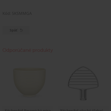
Kód: 5KSMMGA
Späť
Odporúčané produkty
KitchenAid Keramická misa
KitchenAid plochý šľahač