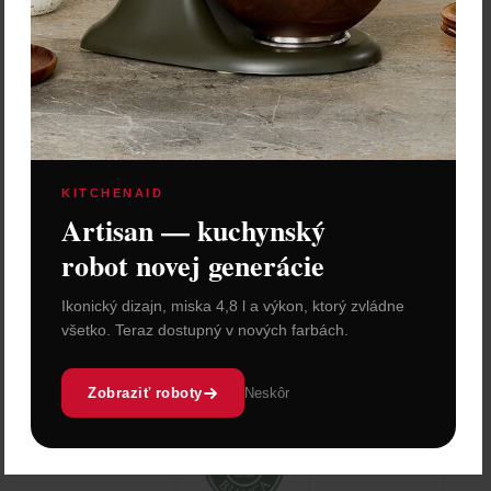
Cena: 39,00 €
s DPH
Do 3 dní
Vložiť do košíka
KITCHENAID
Artisan — kuchynský
robot novej generácie
Ikonický dizajn, miska 4,8 l a výkon, ktorý zvládne
všetko. Teraz dostupný v nových farbách.
Zobraziť roboty
Neskôr