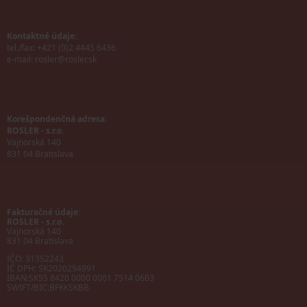
Kontaktné údaje:
tel./fax: +421 (0)2 4445 6436
e-mail:
rosler@rosler.sk
Korešpondenčná adresa:
ROSLER - s.r.o.
Vajnorská 140
831 04 Bratislava
Fakturačné údaje:
ROSLER - s.r.o.
Vajnorská 140
831 04 Bratislava
IČO: 31352243
IČ DPH: SK2020294991
IBAN:
SK55 8420 0000 0001 7514 0603
SWIFT/BIC:
BFKKSKBB