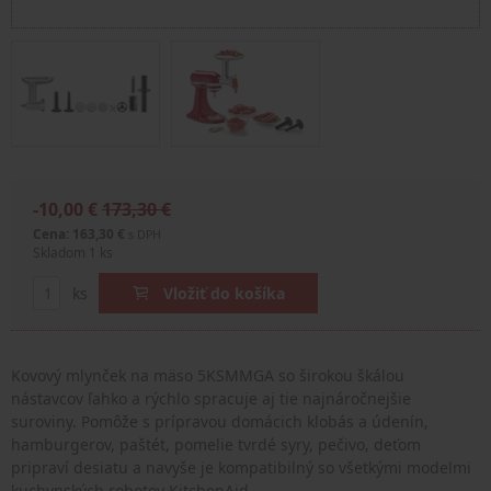
-10,00 €
173,30 €
Cena: 163,30 €
s DPH
Skladom 1 ks
ks
Vložiť do košíka
Kovový mlynček na mäso 5KSMMGA so širokou škálou
nástavcov ľahko a rýchlo spracuje aj tie najnáročnejšie
suroviny. Pomôže s prípravou domácich klobás a údenín,
hamburgerov, paštét, pomelie tvrdé syry, pečivo, deťom
pripraví desiatu a navyše je kompatibilný so všetkými modelmi
kuchynských robotov KitchenAid.