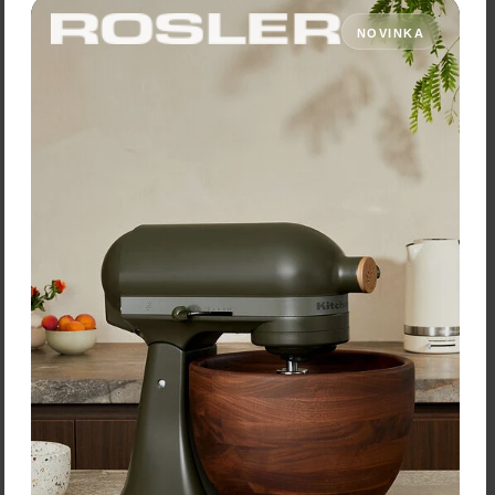
173,30 €
NOVINKA
Zľava:
-4,00 €
Cena: 119,00 €
s DPH
Cena: 169,30 €
s DPH
Do 3 dní
Do 3 dní
Vložiť do košíka
Vložiť do košíka
KitchenAid Ohrievač
pečiva 5KTBW22