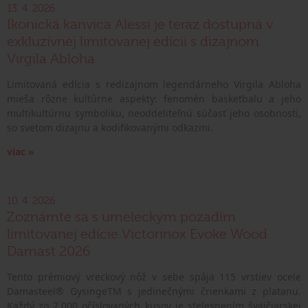
13. 4. 2026
Ikonická kanvica Alessi je teraz dostupná v
exkluzívnej limitovanej edícii s dizajnom
Virgila Abloha
Limitovaná edícia s redizajnom legendárneho Virgila Abloha
mieša rôzne kultúrne aspekty: fenomén basketbalu a jeho
multikultúrnu symboliku, neoddeliteľnú súčasť jeho osobnosti,
so svetom dizajnu a kodifikovanými odkazmi.
viac »
10. 4. 2026
Zoznámte sa s umeleckým pozadím
limitovanej edície Victorinox Evoke Wood
Damast 2026
Tento prémiový vreckový nôž v sebe spája 115 vrstiev ocele
Damasteel® GysingeTM s jedinečnými črienkami z platanu.
Každý zo 7.000 očíslovaných kusov je stelesnením švajčiarskej