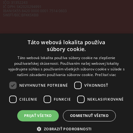
IČO: 31352243
IČ DPH: SK2020294991
IBAN:
SK55 8420 0000 0001 7514 0603
SWIFT/BIC:
BFKKSKBB
Táto webová lokalita používa
súbory cookie.
Sales manager
mobil: +421 901 728 409
Táto webová lokalita používa súbory cookie na zlepšenie
e-mail:
sales@rosler.sk
používateľskej skúsenosti. Používaním našej webovej lokality
Regionálni zástupcovia
vyjadrujete súhlas s používaním všetkých súborov cookie v súlade s
Západ a stred:
+421 903 728 402
našimi zásadami používania súborov cookie.
Prečítať viac
+421 903 728 409
NEVYHNUTNE POTREBNÉ
VÝKONNOSŤ
Východ
mobil: +421 901 728 409
CIELENIE
FUNKCIE
NEKLASIFIKOVANÉ
PRIJAŤ VŠETKO
ODMIETNUŤ VŠETKO
2014 - 2026 © ROSLER s.r.o.
Tvorba web stránok
a
redakčný systém
od
AlejTech, spol. s r.o.
ZOBRAZIŤ PODROBNOSTI