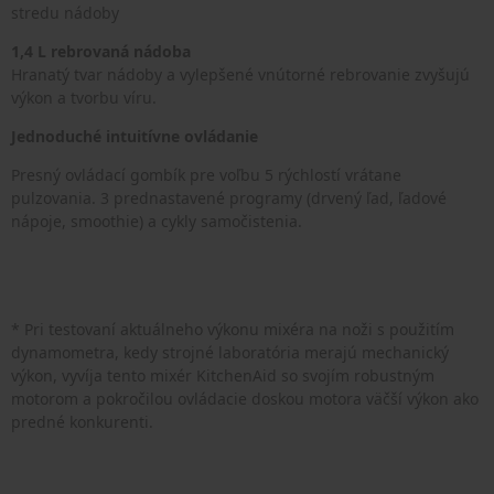
stredu nádoby
1,4 L rebrovaná nádoba
Hranatý tvar nádoby a vylepšené vnútorné rebrovanie zvyšujú
výkon a tvorbu víru.
Jednoduché intuitívne ovládanie
Presný ovládací gombík pre voľbu 5 rýchlostí vrátane
pulzovania. 3 prednastavené programy (drvený ľad, ľadové
nápoje, smoothie) a cykly samočistenia.
* Pri testovaní aktuálneho výkonu mixéra na noži s použitím
dynamometra, kedy strojné laboratória merajú mechanický
výkon, vyvíja tento mixér KitchenAid so svojím robustným
motorom a pokročilou ovládacie doskou motora väčší výkon ako
predné konkurenti.