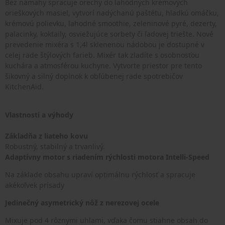
Bez námahy spracuje orechy do lahodných krémových
orieškových masiel, vytvorí nadýchanú paštétu, hladkú omáčku,
krémovú polievku, lahodné smoothie, zeleninové pyré, dezerty,
palacinky, koktaily, osviežujúce sorbety či ľadovej triešte. Nové
prevedenie mixéra s 1,4l sklenenou nádobou je dostupné v
celej rade štýlových farieb. Mixér tak zladíte s osobnosťou
kuchára a atmosférou kuchyne. Vytvorte priestor pre tento
šikovný a silný doplnok k obľúbenej rade spotrebičov
KitchenAid.
Vlastnosti a výhody
Základňa z liateho kovu
Robustný, stabilný a trvanlivý.
Adaptívny motor s riadením rýchlosti motora Intelli-Speed
Na základe obsahu upraví optimálnu rýchlosť a spracuje
akékoľvek prísady
Jedinečný asymetrický nôž z nerezovej ocele
Mixuje pod 4 rôznymi uhlami, vďaka čomu stiahne obsah do