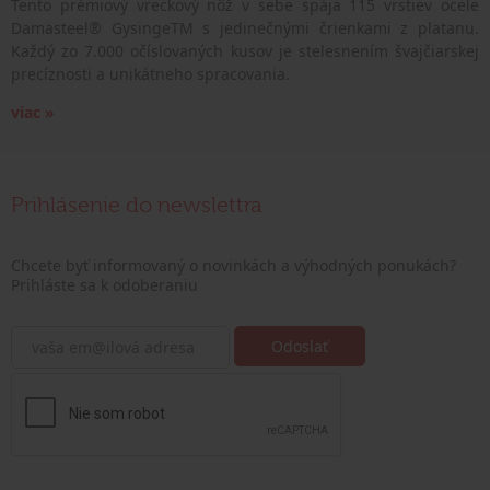
Tento prémiový vreckový nôž v sebe spája 115 vrstiev ocele
Damasteel® GysingeTM s jedinečnými črienkami z platanu.
Každý zo 7.000 očíslovaných kusov je stelesnením švajčiarskej
precíznosti a unikátneho spracovania.
viac »
Prihlásenie do newslettra
Chcete byť informovaný o novinkách a výhodných ponukách?
Prihláste sa k odoberaniu