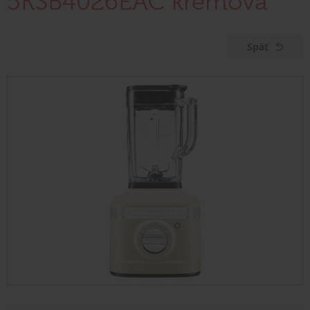
5KSB4026EAC krémová
Späť