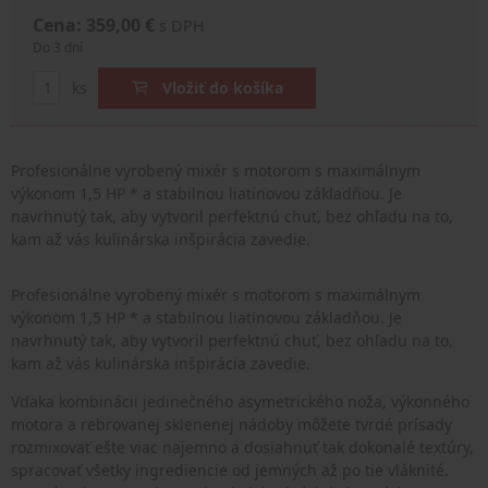
Cena: 359,00 €
s DPH
Do 3 dní
ks
Vložiť do košíka
Profesionálne vyrobený mixér s motorom s maximálnym
výkonom 1,5 HP * a stabilnou liatinovou základňou. Je
navrhnutý tak, aby vytvoril perfektnú chuť, bez ohľadu na to,
kam až vás kulinárska inšpirácia zavedie.
Profesionálne vyrobený mixér s motorom s maximálnym
výkonom 1,5 HP * a stabilnou liatinovou základňou. Je
navrhnutý tak, aby vytvoril perfektnú chuť, bez ohľadu na to,
kam až vás kulinárska inšpirácia zavedie.
Vďaka kombinácii jedinečného asymetrického noža, výkonného
motora a rebrovanej sklenenej nádoby môžete tvrdé prísady
rozmixovať ešte viac najemno a dosiahnuť tak dokonalé textúry,
spracovať všetky ingrediencie od jemných až po tie vláknité.