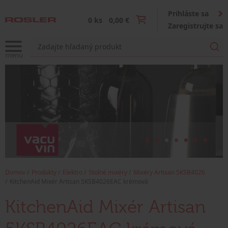
Prihláste sa
0 ks
0,00 €
Zaregistrujte sa
Domov
Produkty
Elektro
Stolné mixéry
Mixéry Artisan 5KSB4026
KitchenAid Mixér Artisan 5KSB4026EAC krémová
KitchenAid Mixér Artisan