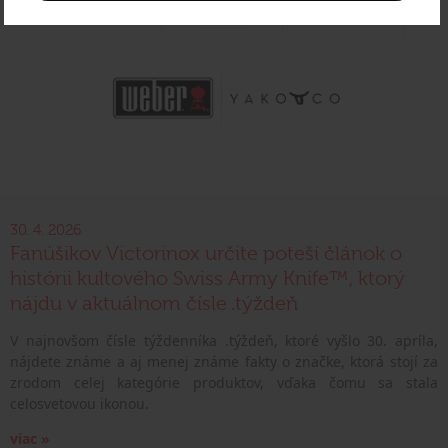
30. 4. 2026
Fanúšikov Victorinox určite poteší článok o
histórii kultového Swiss Army Knife™, ktorý
nájdu v aktuálnom čísle .týždeň
V najnovšom čísle týždenníka .týždeň, ktoré vyšlo 30. apríla,
nájdete známe a aj menej známe fakty o značke, ktorá stojí za
zrodom celej kategórie produktov, vďaka čomu sa stala
celosvetovou ikonou.
viac »