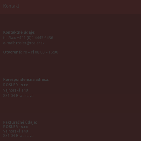
Kontakt
Kontaktné údaje:
tel./fax: +421 (0)2 4445 6436
e-mail:
rosler@rosler.sk
Otvorené:
Po – Pi 08:00 – 16:00
Korešpondenčná adresa:
ROSLER - s.r.o.
Vajnorská 140
831 04 Bratislava
Fakturačné údaje:
ROSLER - s.r.o.
Vajnorská 140
831 04 Bratislava