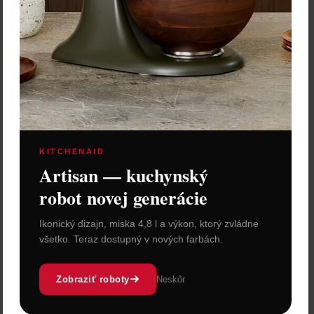
KITCHENAID
Artisan — kuchynský
robot novej generácie
Ikonický dizajn, miska 4,8 l a výkon, ktorý zvládne
všetko. Teraz dostupný v nových farbách.
Zobraziť roboty
Neskôr