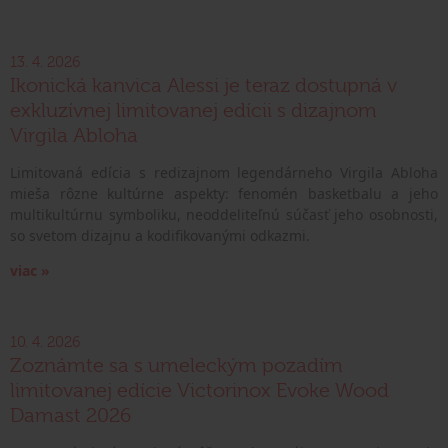
13. 4. 2026
Ikonická kanvica Alessi je teraz dostupná v
exkluzívnej limitovanej edícii s dizajnom
Virgila Abloha
Limitovaná edícia s redizajnom legendárneho Virgila Abloha
mieša rôzne kultúrne aspekty: fenomén basketbalu a jeho
multikultúrnu symboliku, neoddeliteľnú súčasť jeho osobnosti,
so svetom dizajnu a kodifikovanými odkazmi.
viac »
10. 4. 2026
Zoznámte sa s umeleckým pozadím
limitovanej edície Victorinox Evoke Wood
Damast 2026