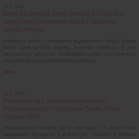
13. 4. 2026
Ikonická kanvica Alessi je teraz dostupná v
exkluzívnej limitovanej edícii s dizajnom
Virgila Abloha
Limitovaná edícia s redizajnom legendárneho Virgila Abloha
mieša rôzne kultúrne aspekty: fenomén basketbalu a jeho
multikultúrnu symboliku, neoddeliteľnú súčasť jeho osobnosti,
so svetom dizajnu a kodifikovanými odkazmi.
viac »
10. 4. 2026
Zoznámte sa s umeleckým pozadím
limitovanej edície Victorinox Evoke Wood
Damast 2026
Tento prémiový vreckový nôž v sebe spája 115 vrstiev ocele
Damasteel® GysingeTM s jedinečnými črienkami z platanu.