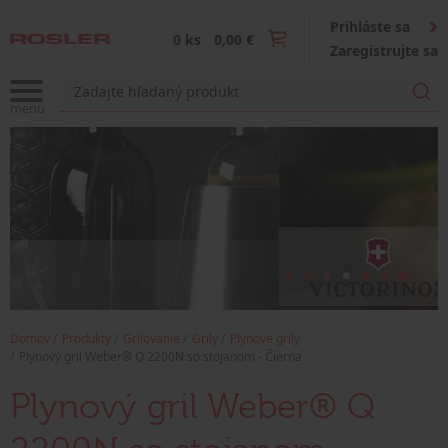
Prihláste sa
0 ks
0,00 €
Zaregistrujte sa
Domov
Produkty
Grilovanie
Grily
Plynové grily
Plynový gril Weber® Q 2200N so stojanom - Čierna
Plynový gril Weber® Q