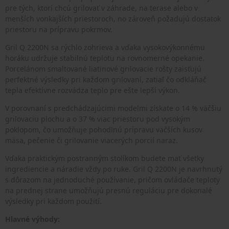
pre tých, ktorí chcú grilovať v záhrade, na terase alebo v
menších vonkajších priestoroch, no zároveň požadujú dostatok
priestoru na prípravu pokrmov.
Gril Q 2200N sa rýchlo zohrieva a vďaka vysokovýkonnému
horáku udržuje stabilnú teplotu na rovnomerné opekanie.
Porcelánom smaltované liatinové grilovacie rošty zaisťujú
perfektné výsledky pri každom grilovaní, zatiaľ čo odkláňač
tepla efektívne rozvádza teplo pre ešte lepší výkon.
V porovnaní s predchádzajúcimi modelmi získate o 14 % väčšiu
grilovaciu plochu a o 37 % viac priestoru pod vysokým
poklopom, čo umožňuje pohodlnú prípravu väčších kusov
mäsa, pečenie či grilovanie viacerých porcií naraz.
Vďaka praktickým postranným stolíkom budete mať všetky
ingrediencie a náradie vždy po ruke. Gril Q 2200N je navrhnutý
s dôrazom na jednoduché používanie, pričom ovládače teploty
na prednej strane umožňujú presnú reguláciu pre dokonalé
výsledky pri každom použití.
Hlavné výhody: