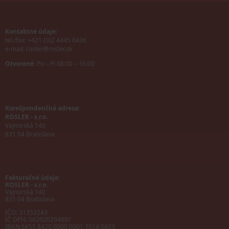
Kontaktné údaje:
tel./fax: +421 (0)2 4445 6436
e-mail:
rosler@rosler.sk
Otvorené:
Po – Pi 08:00 – 16:00
Korešpondenčná adresa:
ROSLER - s.r.o.
Vajnorská 140
831 04 Bratislava
Fakturačné údaje:
ROSLER - s.r.o.
Vajnorská 140
831 04 Bratislava
IČO: 31352243
IČ DPH: SK2020294991
IBAN:
SK55 8420 0000 0001 7514 0603