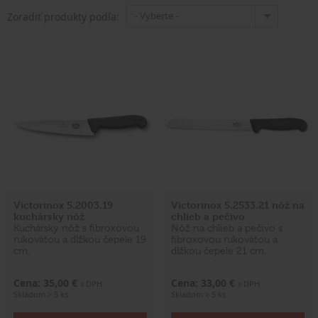
- Vyberte -
Zoradiť produkty podľa:
Victorinox 5.2003.19
Victorinox 5.2533.21 nôž na
kuchársky nôž
chlieb a pečivo
Kuchársky nôž s fibroxovou
Nôž na chlieb a pečivo s
rukoväťou a dĺžkou čepele 19
fibroxovou rukoväťou a
cm.
dĺžkou čepele 21 cm.
Cena: 35,00 €
Cena: 33,00 €
s DPH
s DPH
Skladom > 5 ks
Skladom > 5 ks