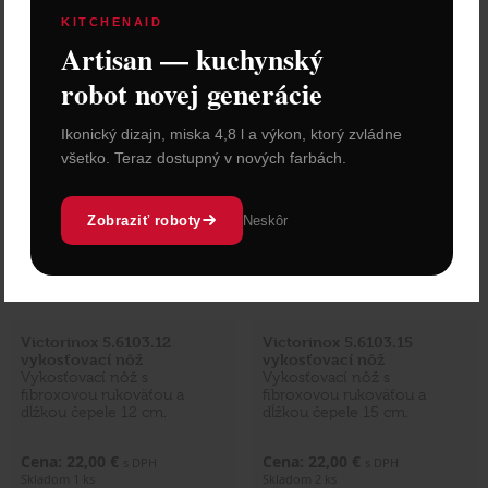
KITCHENAID
Vložiť do košíka
Vložiť do košíka
Artisan — kuchynský
robot novej generácie
Ikonický dizajn, miska 4,8 l a výkon, ktorý zvládne
všetko. Teraz dostupný v nových farbách.
Zobraziť roboty
Neskôr
Victorinox 5.6103.12
Victorinox 5.6103.15
vykosťovací nôž
vykosťovací nôž
Vykosťovací nôž s
Vykosťovací nôž s
fibroxovou rukoväťou a
fibroxovou rukoväťou a
dĺžkou čepele 12 cm.
dĺžkou čepele 15 cm.
Cena: 22,00 €
Cena: 22,00 €
s DPH
s DPH
Skladom 1 ks
Skladom 2 ks