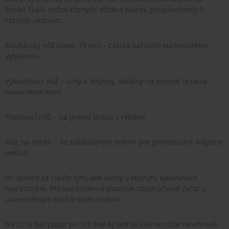
širokú škálu nožov rôznych dĺžok a tvarov, prispôsobených
rôznym úkonom:
Kuchársky nôž (napr. 19 cm) – základ každého kuchynského
vybavenia.
Vykosťovací nôž – úzky a ohybný, ideálny na presné rezanie
mäsa okolo kostí.
Filetovací nôž – na jemnú prácu s rybami.
Nôž na chlieb – so zúbkovaným ostrím pre jednoduché krájanie
pečiva.
Pri výbere sa riaďte tým, aké úlohy v kuchyni vykonávate
najčastejšie. Pre každodenné použitie odporúčame začať s
univerzálnym kuchárskym nožom.
Na čo si dať pozor pri údržbe Aj keď sú Fibrox nože navrhnuté