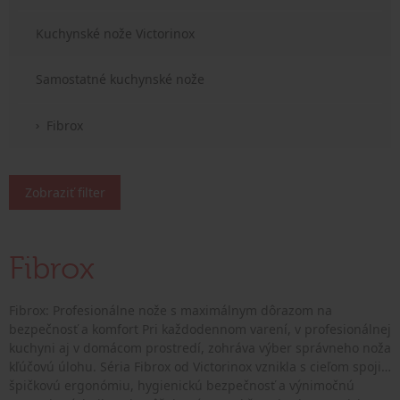
Kuchynské nože Victorinox
Samostatné kuchynské nože
Fibrox
Zobraziť filter
Fibrox
Fibrox: Profesionálne nože s maximálnym dôrazom na
bezpečnosť a komfort Pri každodennom varení, v profesionálnej
kuchyni aj v domácom prostredí, zohráva výber správneho noža
kľúčovú úlohu. Séria Fibrox od Victorinox vznikla s cieľom spojiť
špičkovú ergonómiu, hygienickú bezpečnosť a výnimočnú