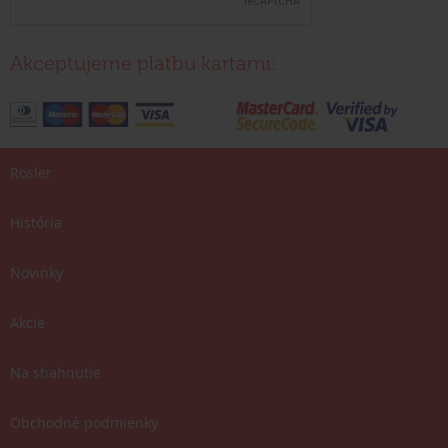
Akceptujeme platbu kartami:
Rosler
História
Novinky
Akcie
Na stiahnutie
Obchodné podmienky