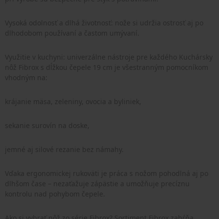
Vysoká odolnosť a dlhá životnosť: nože si udržia ostrosť aj po
dlhodobom používaní a častom umývaní.
Využitie v kuchyni: univerzálne nástroje pre každého Kuchársky
nôž Fibrox s dĺžkou čepele 19 cm je všestranným pomocníkom
vhodným na:
krájanie mäsa, zeleniny, ovocia a byliniek,
sekanie surovín na doske,
jemné aj silové rezanie bez námahy.
Vďaka ergonomickej rukoväti je práca s nožom pohodlná aj po
dlhšom čase – nezaťažuje zápästie a umožňuje precíznu
kontrolu nad pohybom čepele.
Ako si vybrať nôž zo série Fibrox? Sortiment Fibrox zahŕňa