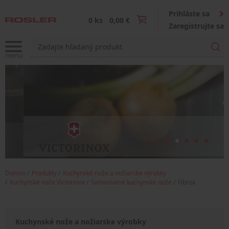
Prihláste sa
0 ks
0,00 €
Zaregistrujte sa
Domov
Produkty
Kuchynské nože a nožiarske výrobky
Kuchynské nože Victorinox
Samostatné kuchynské nože
Fibrox
Kuchynské nože a nožiarske výrobky