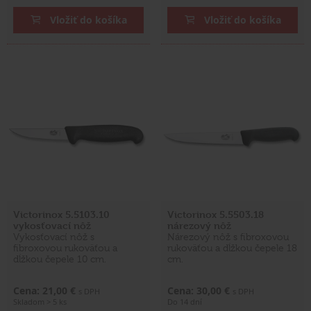
Vložiť do košíka
Vložiť do košíka
Victorinox 5.5103.10
Victorinox 5.5503.18
vykosťovací nôž
nárezový nôž
Vykosťovací nôž s
Nárezový nôž s fibroxovou
fibroxovou rukoväťou a
rukoväťou a dĺžkou čepele 18
dĺžkou čepele 10 cm.
cm.
Cena: 21,00 €
Cena: 30,00 €
s DPH
s DPH
Skladom > 5 ks
Do 14 dní