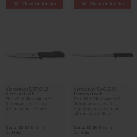
Vložiť do košíka
Vložiť do košíka
Victorinox 5.3703.18
Victorinox 5.4623.30
filetovací nôž
filetovací nôž
Flexibilný filetovací nôž s
Flexibilný filetovací nôž s
fibroxovou rukoväťou a
fibroxovou rukoväťou,
dĺžkou čepele 18 cm.
nepriľnavou úpravou a
dĺžkou čepele 30 cm.
Cena: 30,00 €
Cena: 52,00 €
s DPH
s DPH
Do 14 dní
Do 14 dní