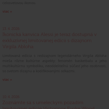
celosvetovou ikonou.
viac »
13. 4. 2026
Ikonická kanvica Alessi je teraz dostupná v
exkluzívnej limitovanej edícii s dizajnom
Virgila Abloha
Limitovaná edícia s redizajnom legendárneho Virgila Abloha
mieša rôzne kultúrne aspekty: fenomén basketbalu a jeho
multikultúrnu symboliku, neoddeliteľnú súčasť jeho osobnosti,
so svetom dizajnu a kodifikovanými odkazmi.
viac »
10. 4. 2026
Zoznámte sa s umeleckým pozadím
limitovanej edície Victorinox Evoke Wood