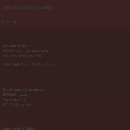
Ochrana osobných údajov
Kontakt
Kontaktné údaje:
tel./fax: +421 (0)2 4445 6436
e-mail:
rosler@rosler.sk
Otvorené:
Po – Pi 08:00 – 16:00
Korešpondenčná adresa:
ROSLER - s.r.o.
Vajnorská 140
831 04 Bratislava
Fakturačné údaje: