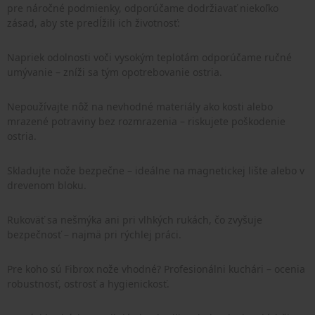
pre náročné podmienky, odporúčame dodržiavať niekoľko
zásad, aby ste predĺžili ich životnosť:
Napriek odolnosti voči vysokým teplotám odporúčame ručné
umývanie – zníži sa tým opotrebovanie ostria.
Nepoužívajte nôž na nevhodné materiály ako kosti alebo
mrazené potraviny bez rozmrazenia – riskujete poškodenie
ostria.
Skladujte nože bezpečne – ideálne na magnetickej lište alebo v
drevenom bloku.
Rukoväť sa nešmýka ani pri vlhkých rukách, čo zvyšuje
bezpečnosť – najmä pri rýchlej práci.
Pre koho sú Fibrox nože vhodné? Profesionálni kuchári – ocenia
robustnosť, ostrosť a hygienickosť.