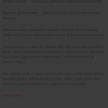
Domáci kuchári – zamilujú si pohodlie a jednoduchosť údržby.
Študenti gastronómie – ideálny štart do sveta profesionálnej
kuchyne.
Fibrox sa stáva „pracovným koňom“ kuchyne, ktorý zvládne
všetko od prípravy zeleninového šalátu až po porcovanie mäsa.
Odporúčanie na záver Ak hľadáte nôž, ktorý sa bude pohodlne
držať, vydrží každodenné používanie a zároveň bude vyhovovať
aj prísnym hygienickým štandardom, Victorinox Fibrox je
jasnou voľbou.
Bez ohľadu na to, či varíte denne pre rodinu alebo pripravujete
desiatky jedál v reštauračnej kuchyni, nože z tejto série vám
umožnia pracovať efektívne, bezpečne a s radosťou.
Zobraziť viac