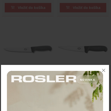
Vložiť do košíka
Vložiť do košíka
Victorinox 5.5503.20
Victorinox 5.5603.12
NOVINKA
nárezový nôž
nárezový nôž
Nárezový nôž s fibroxovou
Nárezový nôž s fibroxovou
rukoväťou a dĺžkou čepele 20
rukoväťou a dĺžkou čepele 12
cm.
cm.
Cena: 32,00 €
Cena: 26,00 €
s DPH
s DPH
Skladom > 5 ks
Skladom 2 ks