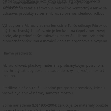
ostrosť – výsledkom je nôž, ktorý sa stal štandardom medzi
Ak hľadáte spoľahlivý kuchynský nástroj, ktorý znesie
profesionálmi.
každodennú záťaž a zároveň je bezpečný, komfortný a ľahko sa
udržiava, produkty zo série Fibrox sú pre vás ideálnou voľbou.
Výhody série Fibrox: viac než len ostrie To, čo odlišuje Fibrox od
iných kuchynských nožov, nie je len kvalitná čepeľ z nerezovej
ocele, ale predovšetkým rukoväť z materiálu Fibrox – výsledok
dlhoročného výskumu a inovácií v oblasti ergonómie a hygieny.
Hlavné prednosti:
Fibrox rukoväť: plastový materiál s protišmykovým povrchom,
navrhnutý tak, aby dokonale sadol do ruky – aj keď je mokrá či
mastná.
Sterilizácia až do 150 °C: vhodné pre gastro prevádzky, kde sú
vysoké hygienické nároky samozrejmosťou.
Spĺňa nariadenia (ES) 1935/2004: zaručuje, že materiály použité
pri výrobe sú bezpečné pre styk s potravinami.