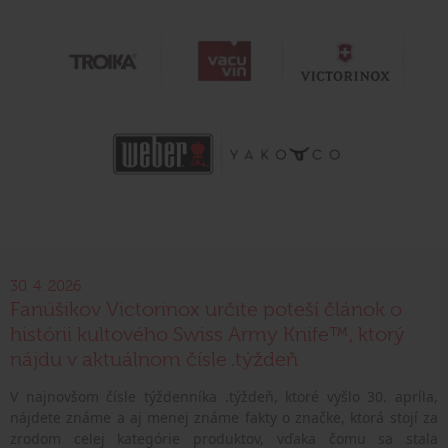
30. 4. 2026
Fanúšikov Victorinox určite poteší článok o
histórii kultového Swiss Army Knife™, ktorý
nájdu v aktuálnom čísle .týždeň
V najnovšom čísle týždenníka .týždeň, ktoré vyšlo 30. apríla,
nájdete známe a aj menej známe fakty o značke, ktorá stojí za
zrodom celej kategórie produktov, vďaka čomu sa stala