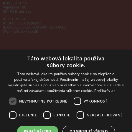
ROSLER - s.r.o.
Vajnorská 140
831 04 Bratislava
IČO: 31352243
IČ DPH: SK2020294991
IBAN:
SK55 8420 0000 0001 7514 0603
SWIFT/BIC:
BFKKSKBB
Táto webová lokalita používa
súbory cookie.
Sales manager
mobil: +421 901 728 409
Táto webová lokalita používa súbory cookie na zlepšenie
e-mail:
sales@rosler.sk
používateľskej skúsenosti. Používaním našej webovej lokality
Regionálni zástupcovia
vyjadrujete súhlas s používaním všetkých súborov cookie v súlade s
Západ a stred:
+421 903 728 402
našimi zásadami používania súborov cookie.
Prečítať viac
+421 903 728 409
NEVYHNUTNE POTREBNÉ
VÝKONNOSŤ
Východ
mobil: +421 901 728 409
CIELENIE
FUNKCIE
NEKLASIFIKOVANÉ
PRIJAŤ VŠETKO
ODMIETNUŤ VŠETKO
2014 - 2026 © ROSLER s.r.o.