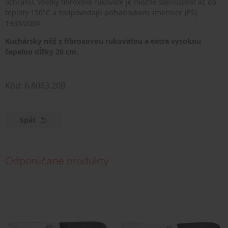
ochranu. Všetky fibroxové rukoväte je možné sterilizovať až do
teploty 150°C a zodpovedajú požiadavkam smernice (ES)
1935/2004.
Kuchársky nôž s fibroxovou rukoväťou a extra vysokou
čepeľou dĺžky 20 cm.
Kód: 6.8063.20B
Späť
Odporúčané produkty