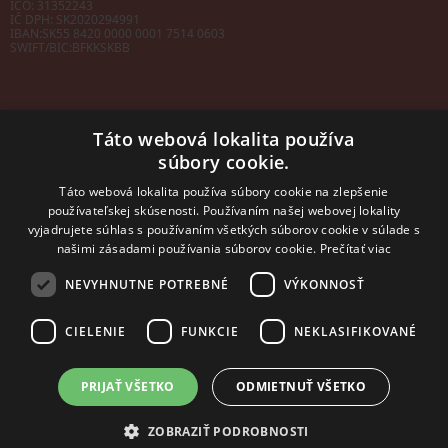
IČO: 31352243
IČ DPH: SK2020294991
IBAN:
SK55 8420 0000 0001 7514 0603
SWIFT/BIC:
BFKKSKBB
Táto webová lokalita používa
súbory cookie.
Sales manager
mobil: +421 901 728 409
Táto webová lokalita používa súbory cookie na zlepšenie
e-mail:
sales@rosler.sk
používateľskej skúsenosti. Používaním našej webovej lokality
Regionálni zástupcovia
vyjadrujete súhlas s používaním všetkých súborov cookie v súlade s
Západ a stred:
+421 903 728 402
našimi zásadami používania súborov cookie.
Prečítať viac
+421 903 728 409
NEVYHNUTNE POTREBNÉ
VÝKONNOSŤ
Východ
mobil: +421 901 728 409
CIELENIE
FUNKCIE
NEKLASIFIKOVANÉ
PRIJAŤ VŠETKO
ODMIETNUŤ VŠETKO
2014 - 2026 © ROSLER s.r.o.
Tvorba web stránok
a
redakčný systém
od
AlejTech, spol. s r.o.
ZOBRAZIŤ PODROBNOSTI