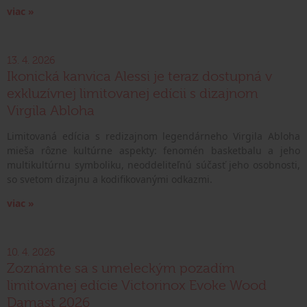
viac »
13. 4. 2026
Ikonická kanvica Alessi je teraz dostupná v
exkluzívnej limitovanej edícii s dizajnom
Virgila Abloha
Limitovaná edícia s redizajnom legendárneho Virgila Abloha
mieša rôzne kultúrne aspekty: fenomén basketbalu a jeho
multikultúrnu symboliku, neoddeliteľnú súčasť jeho osobnosti,
so svetom dizajnu a kodifikovanými odkazmi.
viac »
10. 4. 2026
Zoznámte sa s umeleckým pozadím
limitovanej edície Victorinox Evoke Wood
Damast 2026