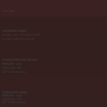
Kontakt
Kontaktné údaje:
tel./fax: +421 (0)2 4445 6436
e-mail:
rosler@rosler.sk
Korešpondenčná adresa:
ROSLER - s.r.o.
Vajnorská 140
831 04 Bratislava
Fakturačné údaje:
ROSLER - s.r.o.
Vajnorská 140
831 04 Bratislava