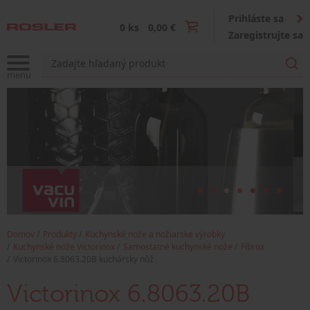
Prihláste sa
0 ks
0,00 €
Zaregistrujte sa
Domov
Produkty
Kuchynské nože a nožiarske výrobky
Kuchynské nože Victorinox
Samostatné kuchynské nože
Fibrox
Victorinox 6.8063.20B kuchársky nôž
Victorinox 6.8063.20B