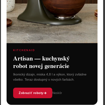
KITCHENAID
Artisan — kuchynský
robot novej generácie
Ikonický dizajn, miska 4,8 l a výkon, ktorý zvládne
všetko. Teraz dostupný v nových farbách.
Zobraziť roboty
Neskôr