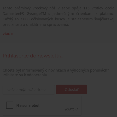
Tento prémiový vreckový nôž v sebe spája 115 vrstiev ocele
Damasteel® GysingeTM s jedinečnými črienkami z platanu.
Každý zo 7.000 očíslovaných kusov je stelesnením švajčiarskej
precíznosti a unikátneho spracovania.
viac »
Prihlásenie do newslettra
Chcete byť informovaný o novinkách a výhodných ponukách?
Prihláste sa k odoberaniu