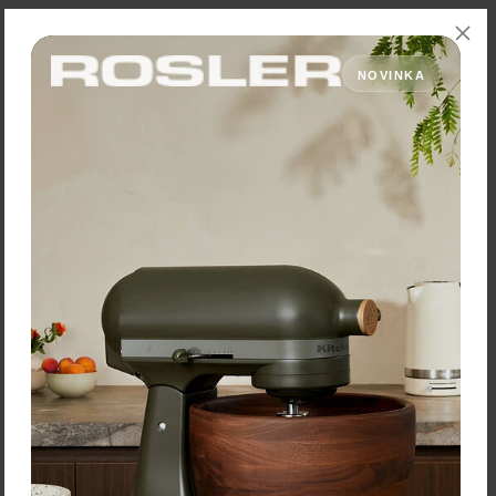
Victorinox 5.6203.09
kuchynský nôž Fibrox -
vykosťovací 9cm čierny
NOVINKA
Cena: 21,00 €
s DPH
Skladom 5 ks
Vložiť do košíka