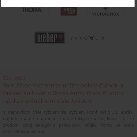
30. 4. 2026
Fanúšikov Victorinox určite poteší článok o
histórii kultového Swiss Army Knife™, ktorý
nájdu v aktuálnom čísle .týždeň
V najnovšom čísle týždenníka .týždeň, ktoré vyšlo 30. apríla,
nájdete známe a aj menej známe fakty o značke, ktorá stojí za
zrodom celej kategórie produktov, vďaka čomu sa stala
celosvetovou ikonou.