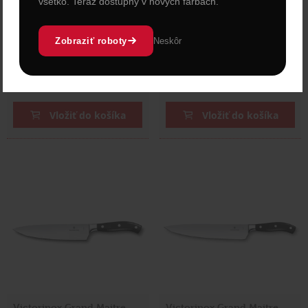
všetko. Teraz dostupný v nových farbách.
Maitre má rovnú čepeľ s
Grand Maitre má rovnú
hladkým ostrím a
vysokú čepeľ s hladkým
nepriľnavou úpravou na
ostrím na krájanie širokej
Zobraziť roboty
Neskôr
krájanie širokej škály …
škály surovín. Vďaka …
Cena: 149,00 €
Cena: 119,00 €
s DPH
s DPH
Skladom > 5 ks
Skladom > 5 ks
Vložiť do košíka
Vložiť do košíka
Victorinox Grand Maitre
Victorinox Grand Maitre