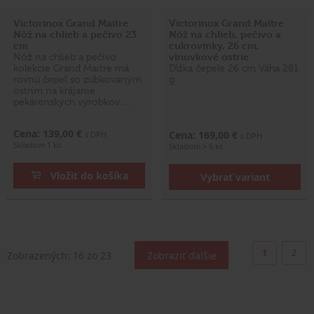
Victorinox Grand Maitre
Victorinox Grand Maître
Nôž na chlieb a pečivo 23
Nôž na chlieb, pečivo a
cm
cukrovinky, 26 cm,
vlnovkové ostrie
Nôž na chlieb a pečivo
kolekcie Grand Maitre má
Dĺžka čepele 26 cm Váha 281
rovnú čepeľ so zúbkovaným
g
ostrím na krájanie
pekárenských výrobkov. …
Cena: 139,00 €
Cena: 169,00 €
s DPH
s DPH
Skladom 1 ks
Skladom > 5 ks
Vložiť do košíka
Vybrať variant
1
2
Zobrazených:
16
zo 23
Zobraziť ďalšie