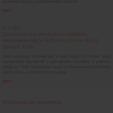
so svetom dizajnu a kodifikovanými odkazmi.
viac »
10. 4. 2026
Zoznámte sa s umeleckým pozadím
limitovanej edície Victorinox Evoke Wood
Damast 2026
Tento prémiový vreckový nôž v sebe spája 115 vrstiev ocele
Damasteel® GysingeTM s jedinečnými črienkami z platanu.
Každý zo 7.000 očíslovaných kusov je stelesnením švajčiarskej
precíznosti a unikátneho spracovania.
viac »
Prihlásenie do newslettra