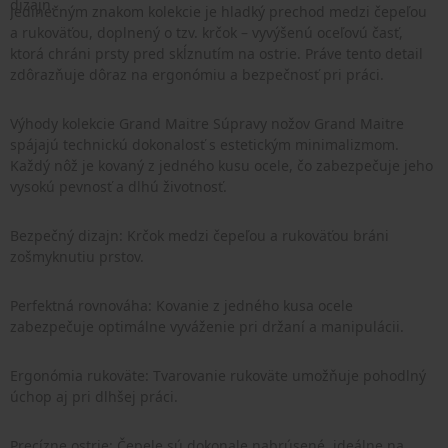
dizajn.
Jedinečným znakom kolekcie je hladký prechod medzi čepeľou
a rukoväťou, doplnený o tzv. krčok – vyvýšenú oceľovú časť,
ktorá chráni prsty pred skĺznutím na ostrie. Práve tento detail
zdôrazňuje dôraz na ergonómiu a bezpečnosť pri práci.
Výhody kolekcie Grand Maitre Súpravy nožov Grand Maitre
spájajú technickú dokonalosť s estetickým minimalizmom.
Každý nôž je kovaný z jedného kusu ocele, čo zabezpečuje jeho
vysokú pevnosť a dlhú životnosť.
Bezpečný dizajn: Krčok medzi čepeľou a rukoväťou bráni
zošmyknutiu prstov.
Perfektná rovnováha: Kovanie z jedného kusa ocele
zabezpečuje optimálne vyváženie pri držaní a manipulácii.
Ergonómia rukoväte: Tvarovanie rukoväte umožňuje pohodlný
úchop aj pri dlhšej práci.
Precízne ostrie: Čepele sú dokonale nabrúsené, ideálne na