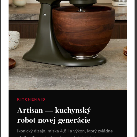
spracovávanie ovocia alebo
výške čepele …
zeleniny s …
Cena: 79,00 €
Cena: 139,00 €
s DPH
s DPH
Do 14 dní
Skladom 3 ks
Vložiť do košíka
Vložiť do košíka
KITCHENAID
Artisan — kuchynský
robot novej generácie
Victorinox Grand Maitre
Victorinox Grand Maitre
Ikonický dizajn, miska 4,8 l a výkon, ktorý zvládne
Santoku nôž 17 cm
Kuchársky nôž 15 cm
Santoku nôž kolekcie Grand
Kuchársky nôž kolekcie