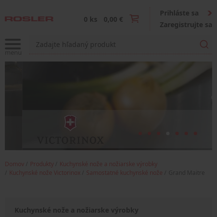
Prihláste sa
0 ks
0,00 €
Zaregistrujte sa
Domov
Produkty
Kuchynské nože a nožiarske výrobky
Kuchynské nože Victorinox
Samostatné kuchynské nože
Grand Maitre
Kuchynské nože a nožiarske výrobky