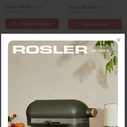
Cena: 159,00 €
Cena: 105,00 €
s DPH
s DPH
Skladom 2 ks
Skladom > 5 ks
Vložiť do košíka
Vybrať variant
NOVINKA
Victorinox Grand Maitre
Victorinox Grand Maitre
Lúpací nôž na ovocie a
Santoku nôž 17 cm
zeleninu 8 cm
Santoku nôž kolekcie Grand
Šúpací a lúpací nôž kolekcie
Maitre má rovnú čepeľ s
Grand Maitre má zaoblenú
hladkým ostrím na krájanie
čepeľ s hladkým ostrím na
širokej škály surovín. Vďaka