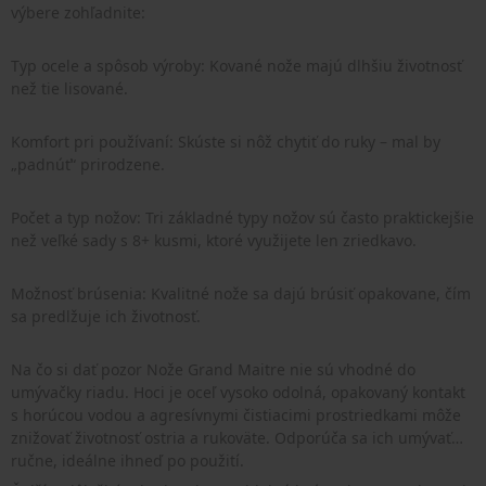
výbere zohľadnite:
Typ ocele a spôsob výroby: Kované nože majú dlhšiu životnosť
než tie lisované.
Komfort pri používaní: Skúste si nôž chytiť do ruky – mal by
„padnúť“ prirodzene.
Počet a typ nožov: Tri základné typy nožov sú často praktickejšie
než veľké sady s 8+ kusmi, ktoré využijete len zriedkavo.
Možnosť brúsenia: Kvalitné nože sa dajú brúsiť opakovane, čím
sa predlžuje ich životnosť.
Na čo si dať pozor Nože Grand Maitre nie sú vhodné do
umývačky riadu. Hoci je oceľ vysoko odolná, opakovaný kontakt
s horúcou vodou a agresívnymi čistiacimi prostriedkami môže
znižovať životnosť ostria a rukoväte. Odporúča sa ich umývať
ručne, ideálne ihneď po použití.