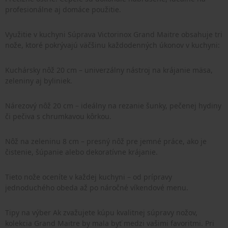
profesionálne aj domáce použitie.
Využitie v kuchyni Súprava Victorinox Grand Maitre obsahuje tri
nože, ktoré pokrývajú väčšinu každodenných úkonov v kuchyni:
Kuchársky nôž 20 cm – univerzálny nástroj na krájanie mäsa,
zeleniny aj byliniek.
Nárezový nôž 20 cm – ideálny na rezanie šunky, pečenej hydiny
či pečiva s chrumkavou kôrkou.
Nôž na zeleninu 8 cm – presný nôž pre jemné práce, ako je
čistenie, šúpanie alebo dekoratívne krájanie.
Tieto nože oceníte v každej kuchyni – od prípravy
jednoduchého obeda až po náročné víkendové menu.
Tipy na výber Ak zvažujete kúpu kvalitnej súpravy nožov,
kolekcia Grand Maitre by mala byť medzi vašimi favoritmi. Pri