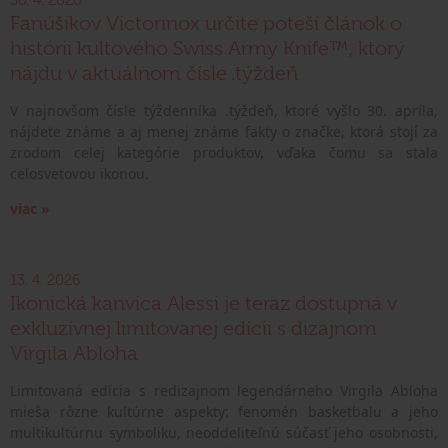
Fanúšikov Victorinox určite poteší článok o
histórii kultového Swiss Army Knife™, ktorý
nájdu v aktuálnom čísle .týždeň
V najnovšom čísle týždenníka .týždeň, ktoré vyšlo 30. apríla,
nájdete známe a aj menej známe fakty o značke, ktorá stojí za
zrodom celej kategórie produktov, vďaka čomu sa stala
celosvetovou ikonou.
viac »
13. 4. 2026
Ikonická kanvica Alessi je teraz dostupná v
exkluzívnej limitovanej edícii s dizajnom
Virgila Abloha
Limitovaná edícia s redizajnom legendárneho Virgila Abloha
mieša rôzne kultúrne aspekty: fenomén basketbalu a jeho
multikultúrnu symboliku, neoddeliteľnú súčasť jeho osobnosti,