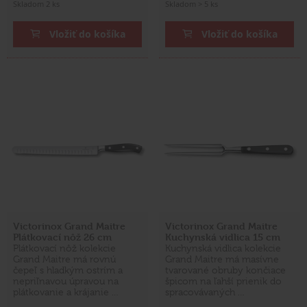
Skladom 2 ks
Skladom > 5 ks
Vložiť do košíka
Vložiť do košíka
Victorinox Grand Maitre
Victorinox Grand Maitre
Plátkovací nôž 26 cm
Kuchynská vidlica 15 cm
Plátkovací nôž kolekcie
Kuchynská vidlica kolekcie
Grand Maitre má rovnú
Grand Maitre má masívne
čepeľ s hladkým ostrím a
tvarované obruby končiace
nepriľnavou úpravou na
špicom na ľahší prienik do
plátkovanie a krájanie …
spracovávaných …