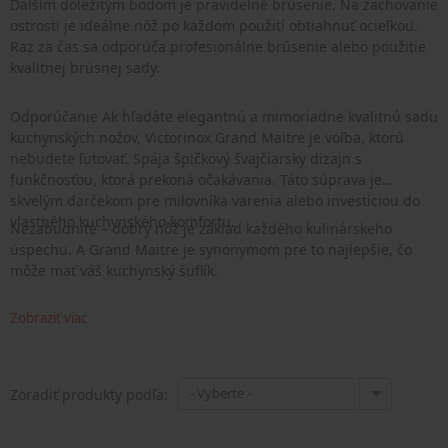
Ďalším dôležitým bodom je pravidelné brúsenie. Na zachovanie
ostrosti je ideálne nôž po každom použití obtiahnuť ocieľkou.
Raz za čas sa odporúča profesionálne brúsenie alebo použitie
kvalitnej brúsnej sady.
Odporúčanie Ak hľadáte elegantnú a mimoriadne kvalitnú sadu
kuchynských nožov, Victorinox Grand Maitre je voľba, ktorú
nebudete ľutovať. Spája špičkový švajčiarsky dizajn s
funkčnosťou, ktorá prekoná očakávania. Táto súprava je
skvelým darčekom pre milovníka varenia alebo investíciou do
vlastného kuchynského komfortu.
Nezabudnite – dobrý nôž je základ každého kulinárskeho
úspechu. A Grand Maitre je synonymom pre to najlepšie, čo
môže mať váš kuchynský šuflík.
Zobraziť viac
- Vyberte -
Zoradiť produkty podľa: