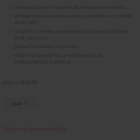
moderný dizajn s ergonomicky tvarovanou rukoväťou
termoplastická rukoväť je pevná a použiteľná v rozmedzí
až do 100°C
na špičke rukoväte je umiestnené ochranné rozšírenie
proti porezaniu
pevnosť a odolnosť voči korózii
vhodné do domácnosti a menšie nože i do
profesionálnych prevádzok
Kód: 6.7833.FB
Späť
Odporúčané produkty