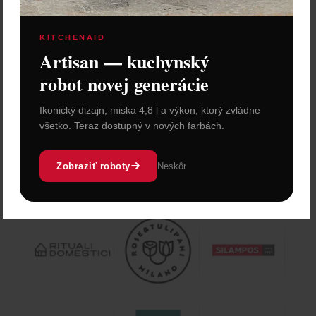
KITCHENAID
Artisan — kuchynský
robot novej generácie
Ikonický dizajn, miska 4,8 l a výkon, ktorý zvládne
všetko. Teraz dostupný v nových farbách.
Zobraziť roboty
Neskôr