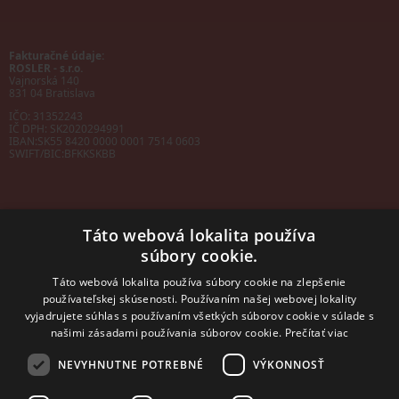
Fakturačné údaje:
ROSLER - s.r.o.
Vajnorská 140
831 04 Bratislava
IČO: 31352243
IČ DPH: SK2020294991
IBAN:
SK55 8420 0000 0001 7514 0603
SWIFT/BIC:
BFKKSKBB
Táto webová lokalita používa
súbory cookie.
Sales manager
mobil: +421 901 728 409
Táto webová lokalita používa súbory cookie na zlepšenie
e-mail:
sales@rosler.sk
používateľskej skúsenosti. Používaním našej webovej lokality
Regionálni zástupcovia
vyjadrujete súhlas s používaním všetkých súborov cookie v súlade s
Západ a stred:
+421 903 728 402
našimi zásadami používania súborov cookie.
Prečítať viac
+421 903 728 409
NEVYHNUTNE POTREBNÉ
VÝKONNOSŤ
Východ
mobil: +421 901 728 409