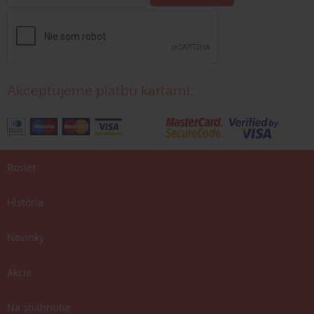
Akceptujeme platbu kartami:
Rosler
História
Novinky
Akcie
Na stiahnutie