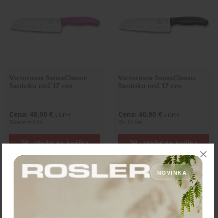
Victorinox SwissClassic
Victorinox SwissClassic
Santoku nôž 17 cm
Santoku nôž 17 cm
Cena: 48,00 €
Cena: 40,90 €
s DPH
s DPH
Skladom 4 ks
Do 14 dní
Vložiť do košíka
Vložiť do košíka
NOVINKA