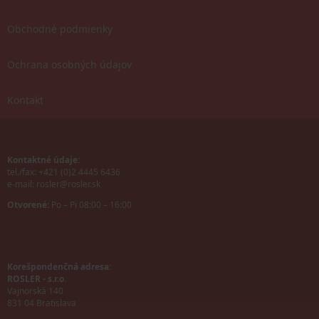
Obchodné podmienky
Ochrana osobných údajov
Kontakt
Kontaktné údaje:
tel./fax: +421 (0)2 4445 6436
e-mail:
rosler@rosler.sk
Otvorené:
Po – Pi 08:00 – 16:00
Korešpondenčná adresa:
ROSLER - s.r.o.
Vajnorská 140
831 04 Bratislava