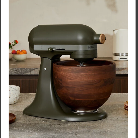
Victorinox SwissClassic
Kuchársky nôž 19 cm
Cena: 35,00 €
s DPH
Skladom 3 ks
Vložiť do košíka