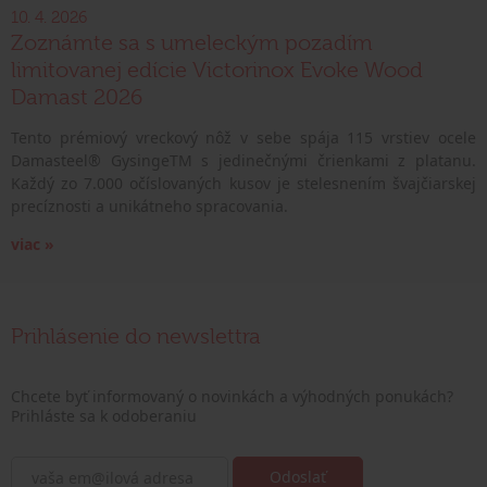
10. 4. 2026
Zoznámte sa s umeleckým pozadím
limitovanej edície Victorinox Evoke Wood
Damast 2026
Tento prémiový vreckový nôž v sebe spája 115 vrstiev ocele
Damasteel® GysingeTM s jedinečnými črienkami z platanu.
Každý zo 7.000 očíslovaných kusov je stelesnením švajčiarskej
precíznosti a unikátneho spracovania.
viac »
Prihlásenie do newslettra
Chcete byť informovaný o novinkách a výhodných ponukách?
Prihláste sa k odoberaniu