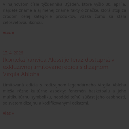
V najnovšom čísle týždenníka .týždeň, ktoré vyšlo 30. apríla,
nájdete známe a aj menej známe fakty o značke, ktorá stojí za
zrodom celej kategórie produktov, vďaka čomu sa stala
celosvetovou ikonou.
viac »
13. 4. 2026
Ikonická kanvica Alessi je teraz dostupná v
exkluzívnej limitovanej edícii s dizajnom
Virgila Abloha
Limitovaná edícia s redizajnom legendárneho Virgila Abloha
mieša rôzne kultúrne aspekty: fenomén basketbalu a jeho
multikultúrnu symboliku, neoddeliteľnú súčasť jeho osobnosti,
so svetom dizajnu a kodifikovanými odkazmi.
viac »