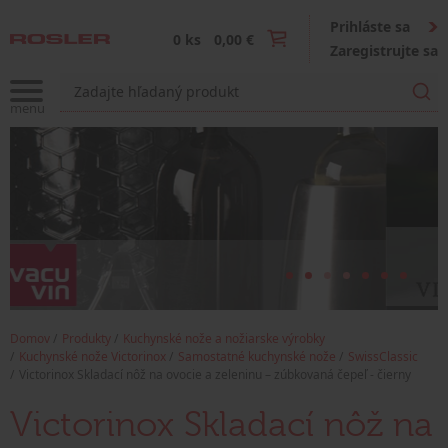
Prihláste sa
0 ks
0,00 €
Zaregistrujte sa
Domov
Produkty
Kuchynské nože a nožiarske výrobky
Kuchynské nože Victorinox
Samostatné kuchynské nože
SwissClassic
Victorinox Skladací nôž na ovocie a zeleninu – zúbkovaná čepeľ - čierny
Victorinox Skladací nôž na