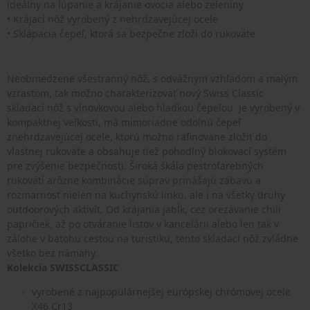
ideálny na lúpanie a krájanie ovocia alebo zeleniny
• Krájací nôž vyrobený z nehrdzavejúcej ocele
• Sklápacia čepeľ, ktorá sa bezpečne zloží do rukoväte
Neobmedzene všestranný nôž, s odvážnym vzhľadom a malým
vzrastom, tak možno charakterizovať nový Swiss Classic
skladací nôž s vlnovkovou alebo hladkou čepeľou. Je vyrobený v
kompaktnej veľkosti, má mimoriadne odolnú čepeľ
znehrdzavejúcej ocele, ktorú možno rafinovane zložiť do
vlastnej rukoväte a obsahuje tiež pohodlný blokovací systém
pre zvýšenie bezpečnosti. Široká škála pestrofarebných
rukovätí arôzne kombinácie súprav prinášajú zábavu a
rozmarnosť nielen na kuchynskú linku, ale i na všetky druhy
outdoorových aktivít. Od krájania jabĺk, cez orezávanie chili
papričiek, až po otváranie listov v kancelárii alebo len tak v
zálohe v batohu cestou na turistiku, tento skladací nôž zvládne
všetko bez námahy.
Kolekcia SWISSCLASSIC
vyrobené z najpopulárnejšej európskej chrómovej ocele
X46 Cr13