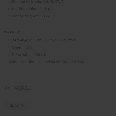
Klimatická trieda: SN, N, ST, T
Hladina hluku 40 dB (A)
Menovitý výkon: 60 W
ROZMERY
74 x 40,4 x 53 cm (57 cm s rukoväťou)
Objem: 33 l
Dĺžka kábla: 100 cm
*cena produktu je konečná vrátane darčeka
Kód: FAB5RBL3
Späť