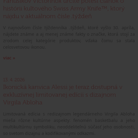
Fanúšikov Victorinox určite poteší článok o
histórii kultového Swiss Army Knife™, ktorý
nájdu v aktuálnom čísle .týždeň
V najnovšom čísle týždenníka .týždeň, ktoré vyšlo 30. apríla,
nájdete známe a aj menej známe fakty o značke, ktorá stojí za
zrodom celej kategórie produktov, vďaka čomu sa stala
celosvetovou ikonou.
viac »
13. 4. 2026
Ikonická kanvica Alessi je teraz dostupná v
exkluzívnej limitovanej edícii s dizajnom
Virgila Abloha
Limitovaná edícia s redizajnom legendárneho Virgila Abloha
mieša rôzne kultúrne aspekty: fenomén basketbalu a jeho
multikultúrnu symboliku, neoddeliteľnú súčasť jeho osobnosti,
so svetom dizajnu a kodifikovanými odkazmi.