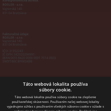
Korešpondenčná adresa:
ROSLER - s.r.o.
Vajnorská 140
831 04 Bratislava
Fakturačné údaje:
ROSLER - s.r.o.
Vajnorská 140
831 04 Bratislava
IČO: 31352243
IČ DPH: SK2020294991
IBAN:
SK55 8420 0000 0001 7514 0603
SWIFT/BIC:
BFKKSKBB
Táto webová lokalita používa
súbory cookie.
Sales manager
mobil: +421 901 728 409
Táto webová lokalita používa súbory cookie na zlepšenie
e-mail:
sales@rosler.sk
používateľskej skúsenosti. Používaním našej webovej lokality
Regionálni zástupcovia
vyjadrujete súhlas s používaním všetkých súborov cookie v súlade s
Západ a stred: