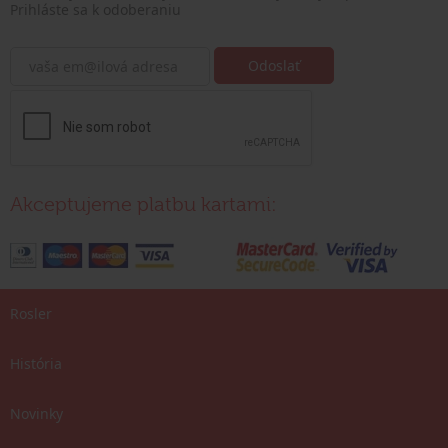
Prihláste sa k odoberaniu
Akceptujeme platbu kartami:
Rosler
História
Novinky