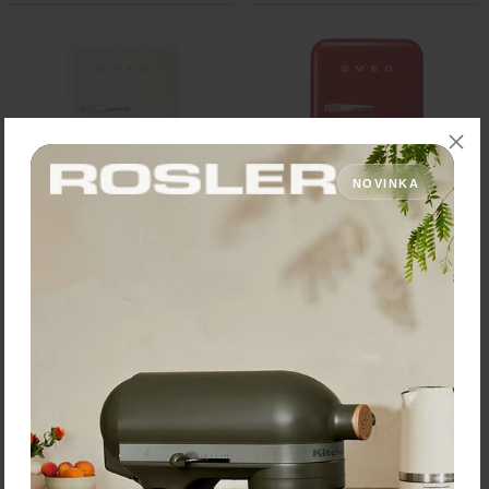
NOVINKA
SMEG Chladnička Minibar
SMEG Chladnička Minibar
FAB5RCR3 krémová
FAB5RRD3 červená
Cena: 917,40 €
Cena: 917,40 €
s DPH
s DPH
Na objednávku
Na objednávku
Vložiť do košíka
Vložiť do košíka