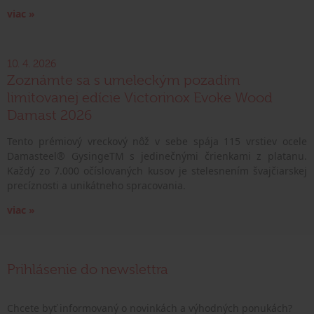
viac »
10. 4. 2026
Zoznámte sa s umeleckým pozadím
limitovanej edície Victorinox Evoke Wood
Damast 2026
Tento prémiový vreckový nôž v sebe spája 115 vrstiev ocele
Damasteel® GysingeTM s jedinečnými črienkami z platanu.
Každý zo 7.000 očíslovaných kusov je stelesnením švajčiarskej
precíznosti a unikátneho spracovania.
viac »
Prihlásenie do newslettra
Chcete byť informovaný o novinkách a výhodných ponukách?