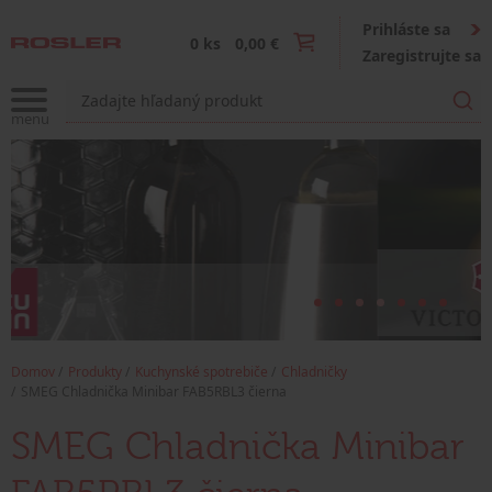
Prihláste sa
0 ks
0,00 €
Zaregistrujte sa
Domov
Produkty
Kuchynské spotrebiče
Chladničky
SMEG Chladnička Minibar FAB5RBL3 čierna
SMEG Chladnička Minibar