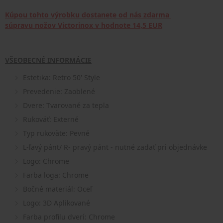
Kúpou tohto výrobku dostanete od nás zdarma
súpravu nožov Victorinox v hodnote 14,5 EUR
VŠEOBECNÉ INFORMÁCIE
Estetika: Retro 50' Style
Prevedenie: Zaoblené
Dvere: Tvarované za tepla
Rukoväť: Externé
Typ rukoväte: Pevné
L-ľavý pánt/ R- pravý pánt - nutné zadať pri objednávke
Logo: Chrome
Farba loga: Chrome
Bočné materiál: Oceľ
Logo: 3D Aplikované
Farba profilu dverí: Chrome