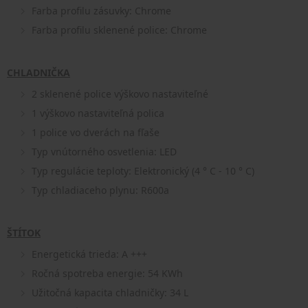
Farba profilu zásuvky: Chrome
Farba profilu sklenené police: Chrome
CHLADNIČKA
2 sklenené police výškovo nastaviteľné
1 výškovo nastaviteľná polica
1 police vo dverách na fľaše
Typ vnútorného osvetlenia: LED
Typ regulácie teploty: Elektronický (4 ° С - 10 ° С)
Typ chladiaceho plynu: R600a
ŠTÍTOK
Energetická trieda: A +++
Ročná spotreba energie: 54 KWh
Užitočná kapacita chladničky: 34 L