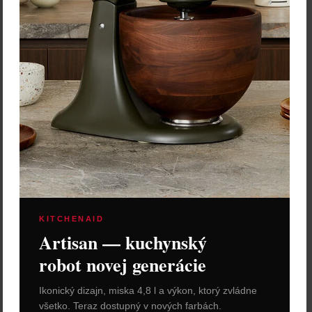
SMEG Chladnička Minibar
FAB5RSV3 strieborná
Cena: 993,30 €
s DPH
Na objednávku
KITCHENAID
Vložiť do košíka
Artisan — kuchynský
robot novej generácie
Ikonický dizajn, miska 4,8 l a výkon, ktorý zvládne
všetko. Teraz dostupný v nových farbách.