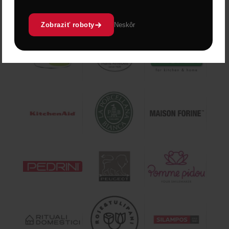
Zobraziť roboty
Neskôr