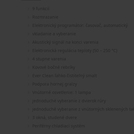
9 funkcií
Rozmrazanie
Elektronický programátor: časovač, automatický
vkladanie a vyberanie
Akustický signál na konci varenia
Elektronická regulácia teploty (50 – 250 °C)
4 stupne varenia
Kovové bočné rebríky
Ever Clean ľahko čistiteľný smalt
Podpora hornej gralzy
Vnútorné osvetlenie: 1 lampa
jednoduché vyberanie z dvierok rúry
jednoduché vyberanie z vnútorných sklenených tab
3 okná, studené dvere
Periférny chladiaci systém