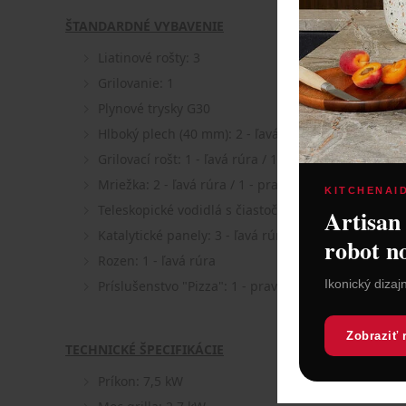
ŠTANDARDNÉ VYBAVENIE
Liatinové rošty: 3
Grilovanie: 1
Plynové trysky G30
Hlboký plech (40 mm): 2 - ľavá rúra / 1 - pravá rúra
Grilovací rošt: 1 - ľavá rúra / 1 - pravá rúra
Mriežka: 2 - ľavá rúra / 1 - pravá rúra
KITCHENAI
Teleskopické vodidlá s čiastočným výsuvom: 1 - ľav
Artisan
Katalytické panely: 3 - ľavá rúra / 3 - pravá rúra
robot n
Rozen: 1 - ľavá rúra
Ikonický dizaj
Príslušenstvo "Pizza": 1 - pravá rúra
Zobraziť 
TECHNICKÉ ŠPECIFIKÁCIE
Príkon: 7,5 kW