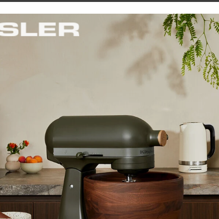
úľ dvierok rúry