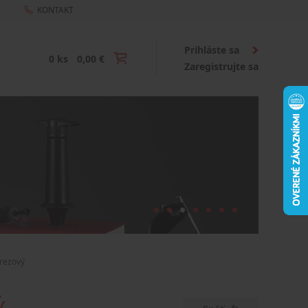
KONTAKT
Prihláste sa
0 ks
0,00 €
Zaregistrujte sa
rezový
ý