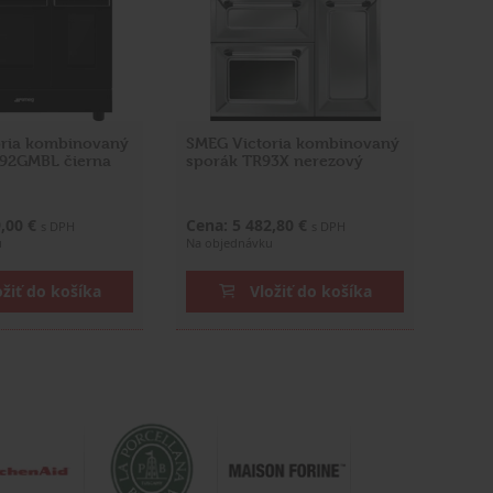
oria kombinovaný
SMEG Victoria kombinovaný
F92GMBL čierna
sporák TR93X nerezový
9,00 €
Cena: 5 482,80 €
s DPH
s DPH
u
Na objednávku
ožiť do košíka
Vložiť do košíka