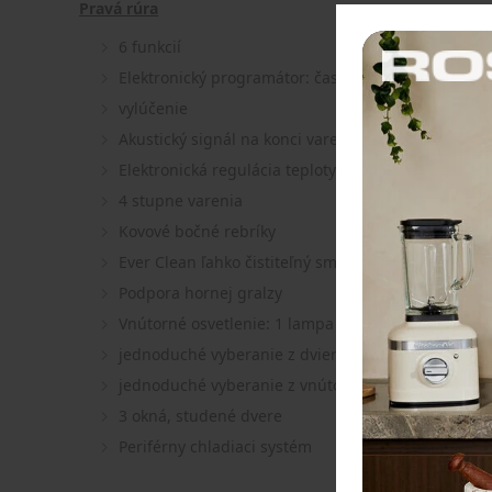
Pravá rúra
6 funkcií
Elektronický programátor: časovač, automatický
vylúčenie
Akustický signál na konci varenia
Elektronická regulácia teploty (50 – 300 °C)
4 stupne varenia
Kovové bočné rebríky
Ever Clean ľahko čistiteľný smalt
Podpora hornej gralzy
Vnútorné osvetlenie: 1 lampa
jednoduché vyberanie z dvierok rúry
jednoduché vyberanie z vnútorných sklenených tab
3 okná, studené dvere
Periférny chladiaci systém