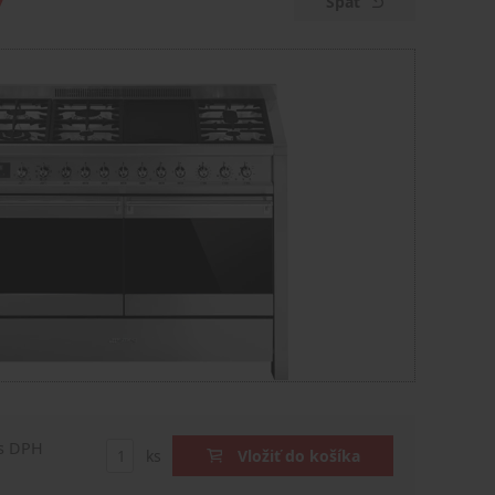
Späť
s DPH
ks
Vložiť do košíka