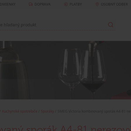
DMIENKY
DOPRAVA
PLATBY
OSOBNÝ ODBER
Kuchynské spotrebiče
Sporáky
SMEG Victoria kombinovaný sporák A4-81 ne
vaný sporák A4-81 nerezov