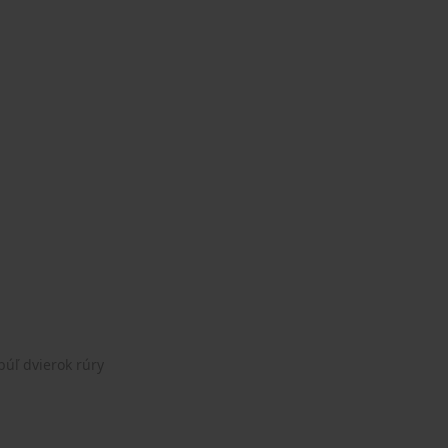
úľ dvierok rúry