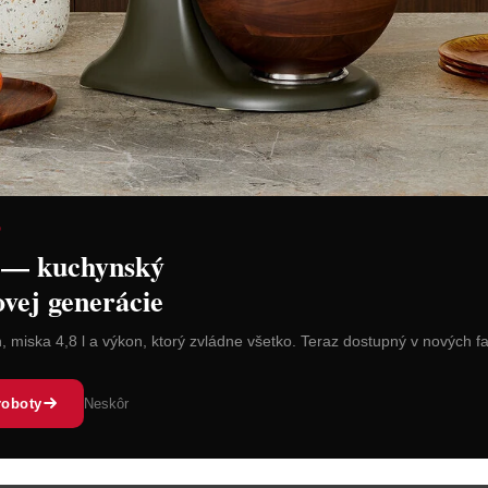
D
á rúra
 — kuchynský
ovej generácie
n, miska 4,8 l a výkon, ktorý zvládne všetko. Teraz dostupný v nových f
roboty
Neskôr