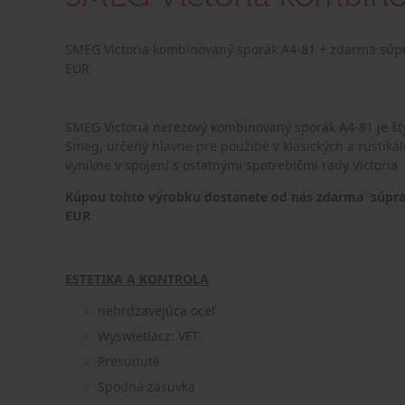
SMEG Victoria kombinovaný sporák A4-81 +
zdarma súpr
EUR
SMEG Victoria
nerezový
kombinovaný sporák A4-81 je štý
Smeg, určený hlavne pre použitie v klasických a rustikál
vynikne v spojení s ostatnými spotrebičmi rady Victoria
Kúpou tohto výrobku dostanete od nás zdarma súprav
EUR
ESTETIKA A KONTROLA
nehrdzavejúca oceľ
Wyswietlacz: VFT
Presunuté
Spodná zásuvka