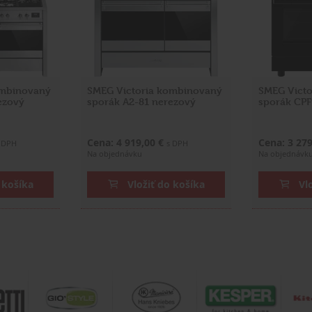
ombinovaný
SMEG Victoria kombinovaný
SMEG Vict
ezový
sporák A2-81 nerezový
sporák CP
Cena: 4 919,00 €
Cena: 3 27
 DPH
s DPH
Na objednávku
Na objednávk
 košíka
Vložiť do košíka
Vl