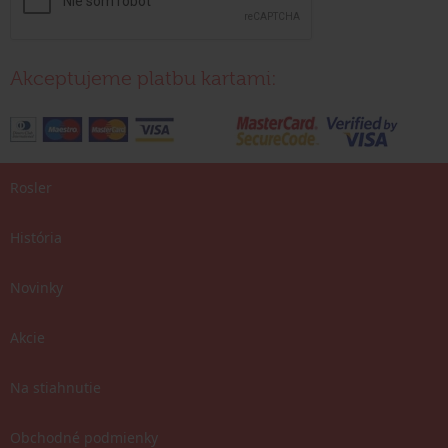
Akceptujeme platbu kartami:
Rosler
História
Novinky
Akcie
Na stiahnutie
Obchodné podmienky