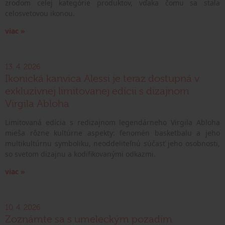
zrodom celej kategórie produktov, vďaka čomu sa stala
celosvetovou ikonou.
viac »
13. 4. 2026
Ikonická kanvica Alessi je teraz dostupná v
exkluzívnej limitovanej edícii s dizajnom
Virgila Abloha
Limitovaná edícia s redizajnom legendárneho Virgila Abloha
mieša rôzne kultúrne aspekty: fenomén basketbalu a jeho
multikultúrnu symboliku, neoddeliteľnú súčasť jeho osobnosti,
so svetom dizajnu a kodifikovanými odkazmi.
viac »
10. 4. 2026
Zoznámte sa s umeleckým pozadím