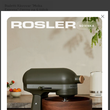
Bialetti Kávovar "Moka
Express" čierny na 6 šálok
44,90 €
Zľava:
-13,00 €
NOVINKA
Cena: 31,90 €
s DPH
Do 14 dní
Vložiť do košíka