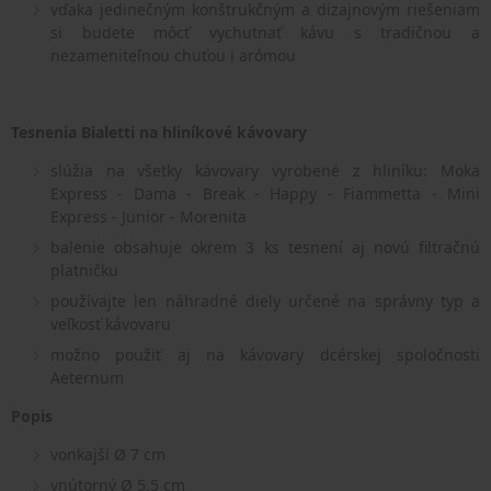
vďaka jedinečným konštrukčným a dizajnovým riešeniam
si budete môcť vychutnať kávu s tradičnou a
nezameniteľnou chuťou i arómou
Tesnenia Bialetti na hliníkové kávovary
slúžia na všetky kávovary vyrobené z hliníku: Moka
Express - Dama - Break - Happy - Fiammetta - Mini
Express - Junior - Morenita
balenie obsahuje okrem 3 ks tesnení aj novú filtračnú
platničku
používajte len náhradné diely určené na správny typ a
veľkosť kávovaru
možno použiť aj na kávovary dcérskej spoločnosti
Aeternum
Popis
vonkajší Ø 7 cm
vnútorný Ø 5,5 cm