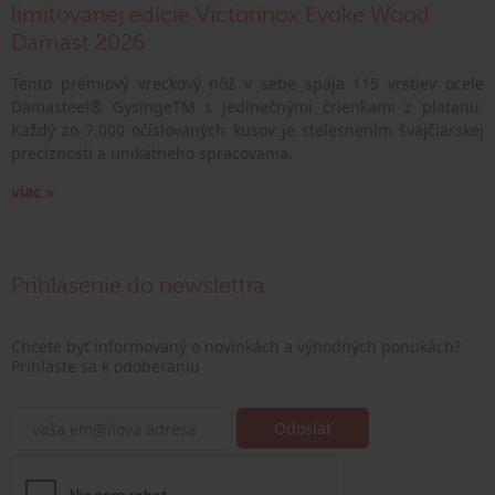
limitovanej edície Victorinox Evoke Wood
Damast 2026
Tento prémiový vreckový nôž v sebe spája 115 vrstiev ocele
Damasteel® GysingeTM s jedinečnými črienkami z platanu.
Každý zo 7.000 očíslovaných kusov je stelesnením švajčiarskej
precíznosti a unikátneho spracovania.
viac »
Prihlásenie do newslettra
Chcete byť informovaný o novinkách a výhodných ponukách?
Prihláste sa k odoberaniu