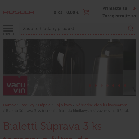
Prihláste sa
0 ks
0,00 €
Zaregistrujte sa
Domov
Produkty
Nápoje
Čaj a káva
Náhradné diely ku kávovarom
Bialetti Súprava 3 ks tesnení a filtra do hliníkových kávovarov na 6 šálok
Bialetti Súprava 3 ks