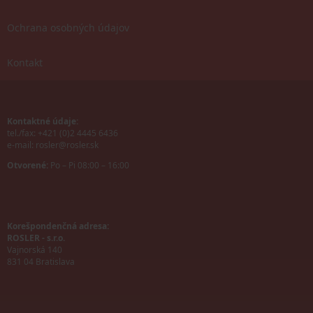
Ochrana osobných údajov
Kontakt
Kontaktné údaje:
tel./fax: +421 (0)2 4445 6436
e-mail:
rosler@rosler.sk
Otvorené:
Po – Pi 08:00 – 16:00
Korešpondenčná adresa:
ROSLER - s.r.o.
Vajnorská 140
831 04 Bratislava