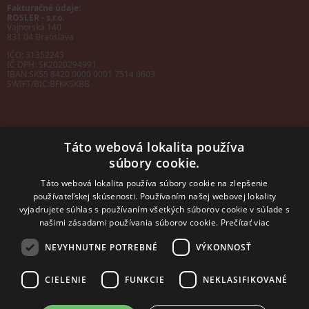
Fakturačné údaje:
ROSLER - s.r.o.
Vajnorská 140
831 04 Bratislava
IČO: 31352243
IČ DPH: SK2020294991
IBAN:
SK55 8420 0000 0001 7514 0603
SWIFT/BIC:
BFKKSKBB
Táto webová lokalita používa
súbory cookie.
Sales manager
mobil: +421 901 728 409
Táto webová lokalita používa súbory cookie na zlepšenie
e-mail:
sales@rosler.sk
používateľskej skúsenosti. Používaním našej webovej lokality
Regionálni zástupcovia
vyjadrujete súhlas s používaním všetkých súborov cookie v súlade s
Západ a stred:
+421 903 728 402
našimi zásadami používania súborov cookie.
Prečítať viac
+421 903 728 409
NEVYHNUTNE POTREBNÉ
VÝKONNOSŤ
Východ
mobil: +421 901 728 409
CIELENIE
FUNKCIE
NEKLASIFIKOVANÉ