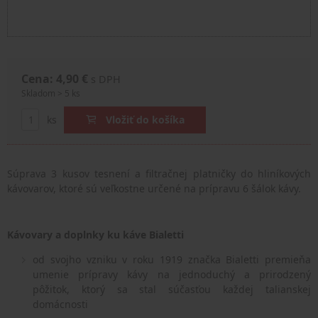
Cena: 4,90 €
s DPH
Skladom > 5 ks
ks
Vložiť do košíka
Súprava 3 kusov tesnení a filtračnej platničky do hliníkových
kávovarov, ktoré sú veľkostne určené na prípravu 6 šálok kávy.
Kávovary a doplnky ku káve Bialetti
od svojho vzniku v roku 1919 značka Bialetti premieňa
umenie prípravy kávy na jednoduchý a prirodzený
pôžitok, ktorý sa stal súčasťou každej talianskej
domácnosti