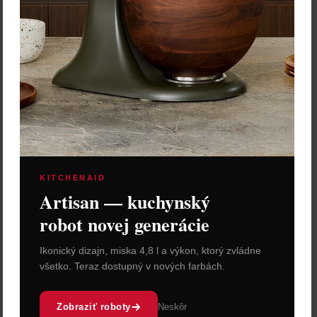
KITCHENAID
Artisan — kuchynský
robot novej generácie
Ikonický dizajn, miska 4,8 l a výkon, ktorý zvládne
všetko. Teraz dostupný v nových farbách.
Zobraziť roboty
Neskôr