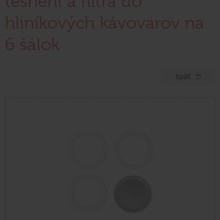
tesnení a filtra do
hliníkových kávovarov na
6 šálok
Späť