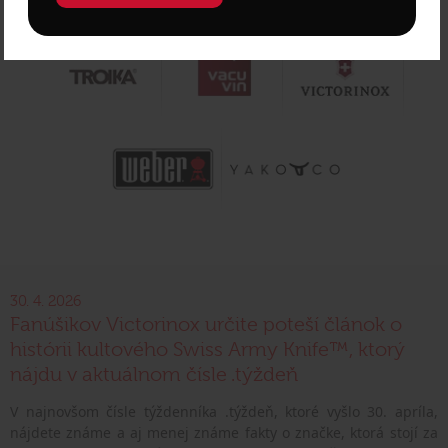
30. 4. 2026
Fanúšikov Victorinox určite poteší článok o
histórii kultového Swiss Army Knife™, ktorý
nájdu v aktuálnom čísle .týždeň
V najnovšom čísle týždenníka .týždeň, ktoré vyšlo 30. apríla,
nájdete známe a aj menej známe fakty o značke, ktorá stojí za