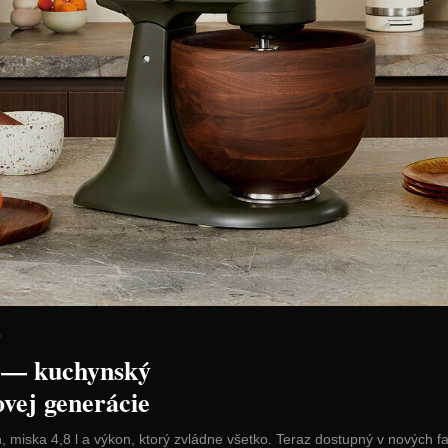
 mlieka
AdHoc Speňovač mlieka na
Bialetti Sú
m
batérie "Rapido" – Ø 3 × 21
dielna
cm
Cena: 35,80 €
Cena: 13,9
H
s DPH
Skladom 1 ks
Skladom > 5 ks
 košíka
Vložiť do košíka
Vl
D
 — kuchynský
ovej generácie
n, miska 4,8 l a výkon, ktorý zvládne všetko. Teraz dostupný v nových f