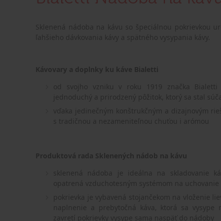
Sklenená nádoba na kávu so špeciálnou pokrievkou urč
ľahšieho dávkovania kávy a spätného vysypania kávy.
Kávovary a doplnky ku káve Bialetti
od svojho vzniku v roku 1919 značka Bialett
jednoduchý a prirodzený pôžitok, ktorý sa stal súč
vďaka jedinečným konštrukčným a dizajnovým rie
s tradičnou a nezameniteľnou chuťou i arómou
Produktová rada Sklenených nádob na kávu
sklenená nádoba je ideálna na skladovanie k
opatrená vzduchotesným systémom na uchovanie c
pokrievka je vybavená stojančekom na vloženie lie
naplnenie a prebytočná káva, ktorá sa vysype
zavretí pokrievky vysype sama naspäť do nádoby