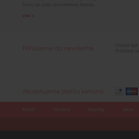
čomu sa stala celosvetovou ikonou.
viac »
Chcete byť
Prihlásenie do newslettra
Prihláste s
Akceptujeme platbu kartami:
Rosler
História
Novinky
Akcie
Kontaktné údaje:
Korešpondenčná adre