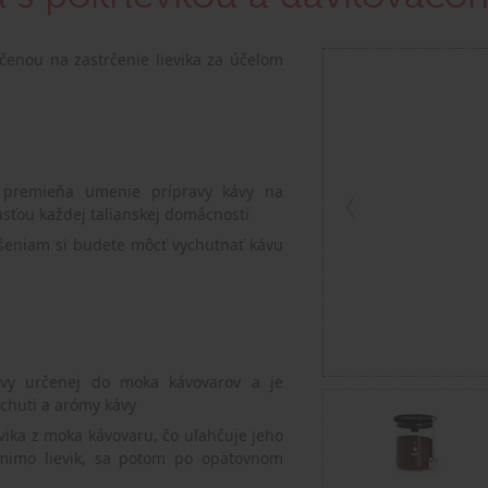
enou na zastrčenie lievika za účelom
i premieňa umenie prípravy kávy na
asťou každej talianskej domácnosti
šeniam si budete môcť vychutnať kávu
ávy určenej do moka kávovarov a je
huti a arómy kávy
vika z moka kávovaru, čo uľahčuje jeho
 mimo lievik, sa potom po opätovnom