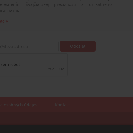
telesnením švajčiarskej precíznosti a unikátneho
pracovania.
iac »
a osobných údajov
Kontakt
Sales manager