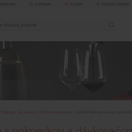
DMIENKY
DOPRAVA
PLATBY
OSOBNÝ ODBER
Nápoje
Čaj a káva
Príslušenstvo ku káve
Bialetti Nádoba na kávu s pokrie
vu s pokrievkou a dávkovačo