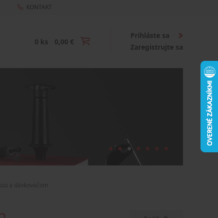
KONTAKT
Prihláste sa
0 ks
0,00 €
Zaregistrujte sa
vkou a dávkovačom
m