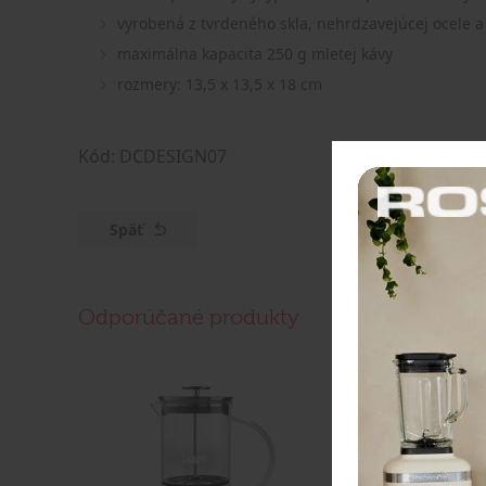
vyrobená z tvrdeného skla, nehrdzavejúcej ocele a
maximálna kapacita 250 g mletej kávy
rozmery: 13,5 x 13,5 x 18 cm
Kód: DCDESIGN07
Späť
Odporúčané produkty