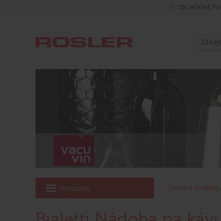
OBCHODNÉ PO
Produkty
Domov
Produkty
Bialetti Nádoba na ká