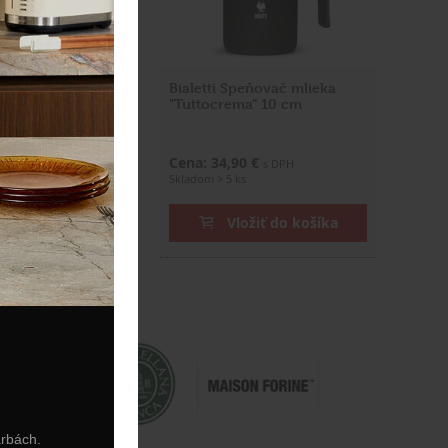
prava lyžičiek 4-
Bialetti Speňovač mlieka
"Tuttocrema" 10 cm
0 €
Cena: 34,90 €
s DPH
s DPH
Skladom > 5 ks
ožiť do košíka
Vložiť do košíka
arbách.