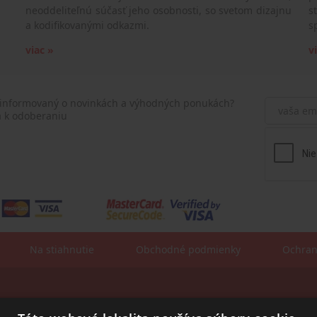
neoddeliteľnú súčasť jeho osobnosti, so svetom dizajnu
s
a kodifikovanými odkazmi.
s
viac »
v
 informovaný o novinkách a výhodných ponukách?
a k odoberaniu
Na stiahnutie
Obchodné podmienky
Ochran
Fakturačné údaje:
sa: