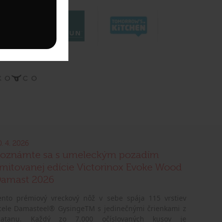
0. 4. 2026
oznámte sa s umeleckým pozadím
imitovanej edície Victorinox Evoke Wood
amast 2026
ento prémiový vreckový nôž v sebe spája 115 vrstiev
cele Damasteel® GysingeTM s jedinečnými črienkami z
latanu. Každý zo 7.000 očíslovaných kusov je