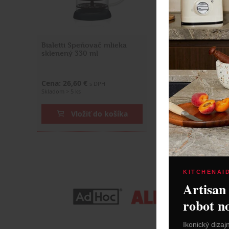
Bialetti Speňovač mlieka
Bialetti Speňovač
sklenený 330 ml
"Tuttocrema" 8 c
Cena: 26,60 €
Cena: 31,90 €
s DPH
s DP
Skladom > 5 ks
Skladom > 5 ks
Vložiť do košíka
Vložiť do
KITCHENAI
Artisan
robot n
Ikonický dizaj