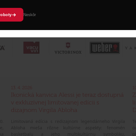
roboty
Neskôr
13. 4. 2026
1
Ikonická kanvica Alessi je teraz dostupná
Z
v exkluzívnej limitovanej edícii s
l
dizajnom Virgila Abloha
D
0.
Limitovaná edícia s redizajnom legendárneho Virgila
T
e,
Abloha mieša rôzne kultúrne aspekty: fenomén
o
ka
basketbalu a jeho multikultúrnu symboliku,
p