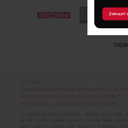
Zobraziť 
30. 4. 2026
Fanúšikov Victorinox určite poteší článok
o histórii kultového Swiss Army Knife™,
ktorý nájdu v aktuálnom čísle .týždeň
V najnovšom čísle týždenníka .týždeň, ktoré vyšlo 3
apríla, nájdete známe a aj menej známe fakty o značk
ktorá stojí za zrodom celej kategórie produktov, vďa