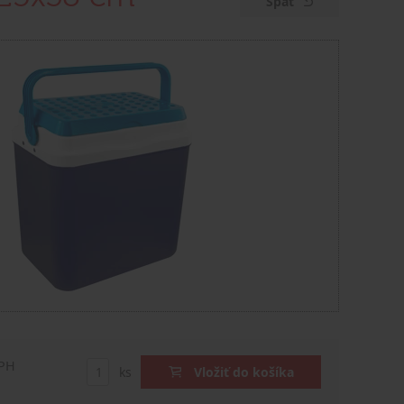
Späť
DPH
ks
Vložiť do košíka