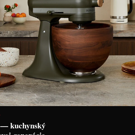
 Izolačná
Gio'Style Termoska
GioStyle 9
,95 l -
celokovová objem 0,5L
obal na ob
Cena: 14,30 €
Cena: 3,50
s DPH
Skladom > 5 ks
Skladom > 5 ks
 košíka
Vložiť do košíka
Vl
D
 — kuchynský
ovej generácie