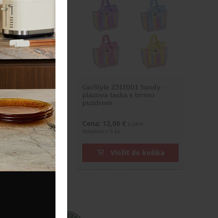
634001 Ochranný
GioStyle 2311001 Sandy -
lek 60x90 cm
plazova taska s termo
puzdrom
 €
Cena: 12,00 €
s DPH
s DPH
Skladom > 5 ks
ožiť do košíka
Vložiť do košíka