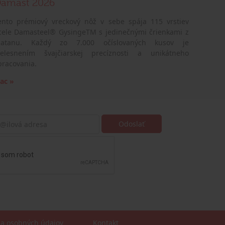
amast 2026
ento prémiový vreckový nôž v sebe spája 115 vrstiev
cele Damasteel® GysingeTM s jedinečnými črienkami z
latanu. Každý zo 7.000 očíslovaných kusov je
telesnením švajčiarskej precíznosti a unikátneho
pracovania.
iac »
a osobných údajov
Kontakt