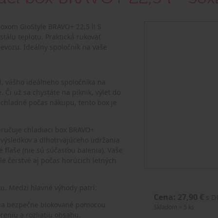
boxom GioStyle BRAVO+ 22,5 l! S
stálu teplotu. Praktická rukoväť
revozu. Ideálny spoločník na vaše
l, vášho ideálneho spoločníka na
 Či už sa chystáte na piknik, výlet do
y chladné počas nákupu, tento box je
 zaručuje chladiaci box BRAVO+
 výsledkov a dlhotrvajúceho udržania
 fľaše (nie sú súčasťou balenia). Vaše
e čerstvé aj počas horúcich letných
oxu. Medzi hlavné výhody patrí:
Cena: 27,90 €
s 
nia bezpečne blokované pomocou
Skladom > 5 ks
eniu a rozliatiu obsahu.