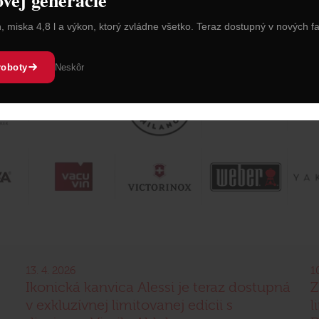
n, miska 4,8 l a výkon, ktorý zvládne všetko. Teraz dostupný v nových f
roboty
Neskôr
13. 4. 2026
1
Ikonická kanvica Alessi je teraz dostupná
Z
v exkluzívnej limitovanej edícii s
l