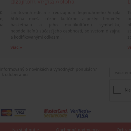
dizajnom Virgila Abloha
D
0.
Limitovaná edícia s redizajnom legendárneho Virgila
T
e,
Abloha mieša rôzne kultúrne aspekty: fenomén
o
ka
basketbalu a jeho multikultúrnu symboliku,
p
neoddeliteľnú súčasť jeho osobnosti, so svetom dizajnu
s
a kodifikovanými odkazmi.
s
viac »
v
 informovaný o novinkách a výhodných ponukách?
a k odoberaniu
Na stiahnutie
Obchodné podmienky
Ochran