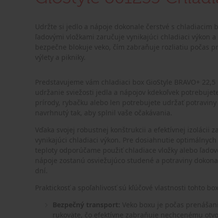
Udržte si jedlo a nápoje dokonale čerstvé s chladiacim 
ľadovými vložkami zaručuje vynikajúci chladiaci výkon a 
bezpečne blokuje veko, čím zabraňuje rozliatiu počas p
výlety a pikniky.
Predstavujeme vám chladiaci box GioStyle BRAVO+ 22,5 
udržanie sviežosti jedla a nápojov kdekoľvek potrebujete.
prírody, rybačku alebo len potrebujete udržať potravin
navrhnutý tak, aby splnil vaše očakávania.
Vďaka svojej robustnej konštrukcii a efektívnej izolácii
vynikajúci chladiaci výkon. Pre dosiahnutie optimálnych
teploty odporúčame použiť chladiace vložky alebo ľadové
nápoje zostanú osviežujúco studené a potraviny dokonal
dní.
Praktickosť a spoľahlivosť sú kľúčové vlastnosti tohto b
Bezpečný transport:
Veko boxu je počas prenáša
rukoväte, čo efektívne zabraňuje nechcenému otvor