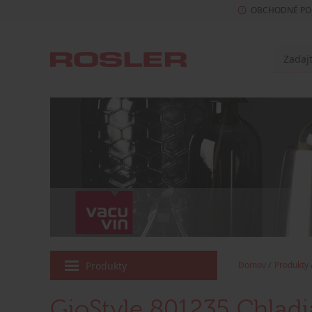
OBCHODNÉ PO
Produkty
Domov
Produkty
GioStyle 801235 Chladi