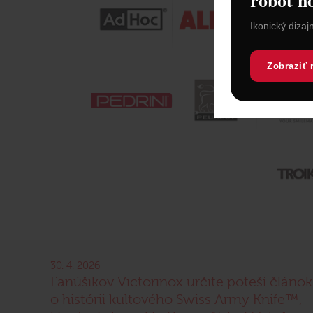
Ikonický dizaj
Zobraziť 
30. 4. 2026
Fanúšikov Victorinox určite poteší článok
o histórii kultového Swiss Army Knife™,