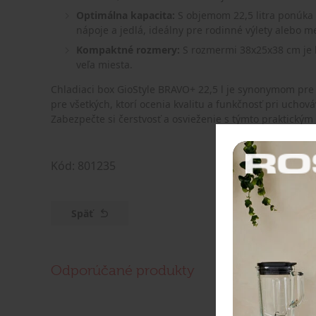
Optimálna kapacita:
S objemom 22,5 litra ponúka 
nápoje a jedlá, ideálny pre rodinné výlety alebo m
Kompaktné rozmery:
S rozmermi 38x25x38 cm je b
veľa miesta.
Chladiaci box GioStyle BRAVO+ 22,5 l je synonymom pre 
pre všetkých, ktorí ocenia kvalitu a funkčnosť pri ucho
Zabezpečte si čerstvosť a osvieženie s týmto praktický
Kód: 801235
Späť
Odporúčané produkty