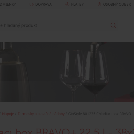
DMIENKY
DOPRAVA
PLATBY
OSOBNÝ ODBER
Nápoje
Termosky a izolačné nádoby
GioStyle 801235 Chladiaci box BRAVO+ 
aci box BRAVO+ 22,5 l - 38