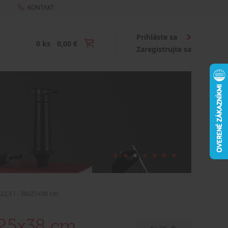
KONTAKT
Prihláste sa
0 ks
0,00 €
Zaregistrujte sa
22,5 l - 38x25x38 cm
x25x38 cm