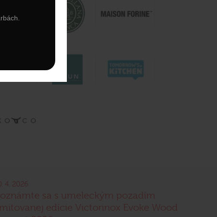
arbách.
0. 4. 2026
oznámte sa s umeleckým pozadím
imitovanej edície Victorinox Evoke Wood