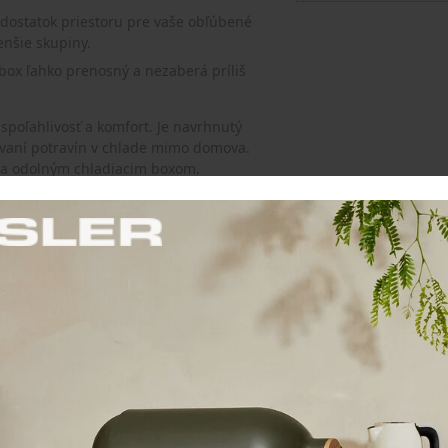
dostatok priestoru pre vaše obľúbené
enšie skupiny.
ox ľahko prenosný a nezaberá príliš
spoľahlivosť a komfort. Je navrhnutý
vávaní potravín v chlade mimo domova.
m a odolným chladiacim boxom.