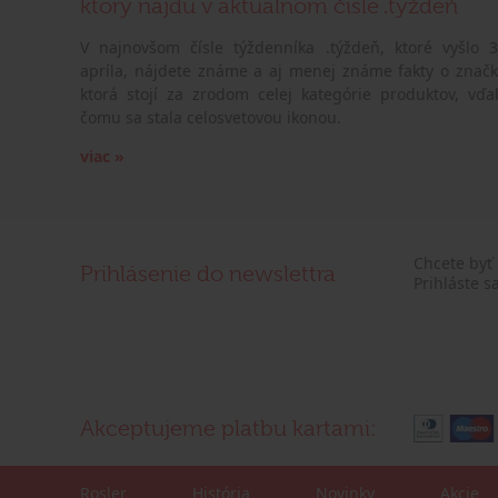
ktorý nájdu v aktuálnom čísle .týždeň
V najnovšom čísle týždenníka .týždeň, ktoré vyšlo 3
apríla, nájdete známe a aj menej známe fakty o značk
ktorá stojí za zrodom celej kategórie produktov, vďa
čomu sa stala celosvetovou ikonou.
viac »
Chcete byť
Prihlásenie do newslettra
Prihláste s
Akceptujeme platbu kartami:
Rosler
História
Novinky
Akcie