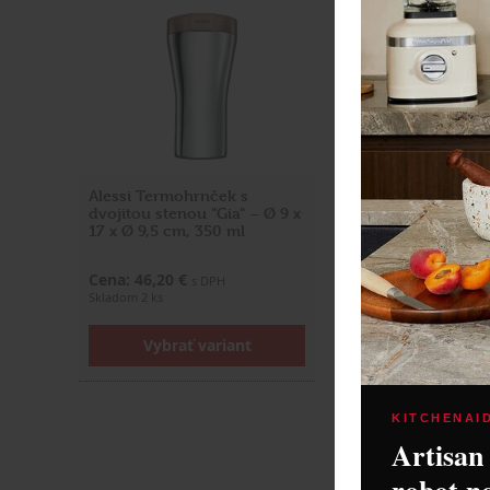
Alessi Termohrnček s
GioStyle 2804002
dvojitou stenou "Gia" – Ø 9 x
nádoba EXPLORA 0
17 x Ø 9,5 cm, 350 ml
zelená tm.
Cena: 6,90 €
Cena: 46,20 €
s DPH
s DPH
Do 14 dní
Skladom 2 ks
Vložiť do
Vybrať variant
KITCHENAI
Artisan
robot n