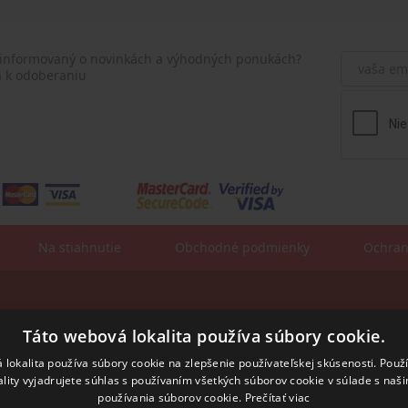
 informovaný o novinkách a výhodných ponukách?
a k odoberaniu
Na stiahnutie
Obchodné podmienky
Ochran
Fakturačné údaje:
sa:
Táto webová lokalita používa súbory cookie.
ROSLER - s.r.o.
Vajnorská 140
831 04 Bratislava
 lokalita používa súbory cookie na zlepšenie používateľskej skúsenosti. Použ
ality vyjadrujete súhlas s používaním všetkých súborov cookie v súlade s naš
IČO: 31352243
IČ DPH: SK2020294991
používania súborov cookie.
Prečítať viac