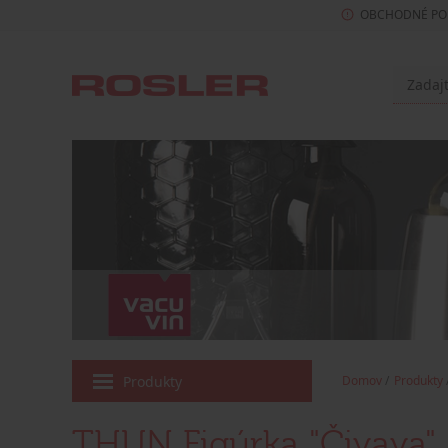
OBCHODNÉ PO
Produkty
Domov
Produkty
THUN Figúrka "Čivava"