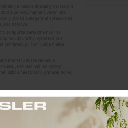
iginálny a nezabudnuteľný darček pre
ý zbožňuje psov, najmä čivavy? Táto
ztomilý vzhľad a elegantné spracovanie
u jeho domova.
cm sa figúrka perfektne hodí na
doplnok do vitríny. Vyrobená je z
stálosť farieb, pričom ručná maľba
jho interiéru kúsok radosti a
 Casa. Je to viac než len bytový
ohatí každú miestnosť a prinesie do nej
ričkou, zabráňte kontaktu s vodou a
ehká a treba s ňou zaobchádzať
ami