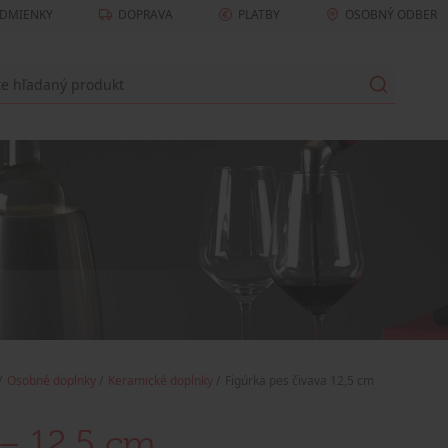
DMIENKY
DOPRAVA
PLATBY
OSOBNÝ ODBER
Osobné doplnky
Keramické doplnky
Figúrka pes čivava 12,5 cm
 – 12,5 cm