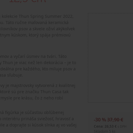
ej kolekcie Thun Spring Summer 2022,
mu. Táto ručne maľovaná keramická
ovníkov psov a skvele oživí akýkoľvek
kátnym kúskom, ktorý spája prémiovú
omov a vyčarí úsmev na tvári. Táto
 Thun je viac než len dekorácia – je to
Ideálna pre každého, kto miluje psov a
asa sľubuje.
vy je majstrovsky vytvorená z kvalitnej
 ktoré sú pre značku Thun Casa tak
zmysle pre krásu, čo z neho robí
á figúrka je súčasťou obľúbenej
interiéru prináša sviežosť, hravosť a
-30 %
37,90 €
e a doprajte si kúsok slnka aj vo vašej
Cena: 26,53 €
s DPH
Skladom 5 ks