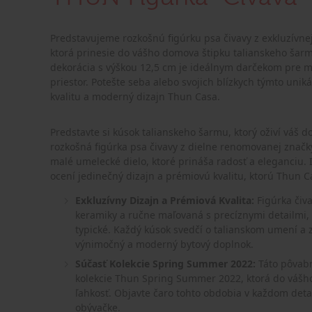
Predstavujeme rozkošnú figúrku psa čivavy z exkluzívn
ktorá prinesie do vášho domova štipku talianskeho šar
dekorácia s výškou 12,5 cm je ideálnym darčekom pre mil
priestor. Potešte seba alebo svojich blízkych týmto uni
kvalitu a moderný dizajn Thun Casa.
Predstavte si kúsok talianskeho šarmu, ktorý oživí váš d
rozkošná figúrka psa čivavy z dielne renomovanej značky
malé umelecké dielo, ktoré prináša radosť a eleganciu. 
ocení jedinečný dizajn a prémiovú kvalitu, ktorú Thun C
Exkluzívny Dizajn a Prémiová Kvalita:
Figúrka čiva
keramiky a ručne maľovaná s precíznymi detailmi,
typické. Každý kúsok svedčí o talianskom umení a 
výnimočný a moderný bytový doplnok.
Súčasť Kolekcie Spring Summer 2022:
Táto pôvabn
kolekcie Thun Spring Summer 2022, ktorá do vášho 
ľahkosť. Objavte čaro tohto obdobia v každom detail
obývačke.