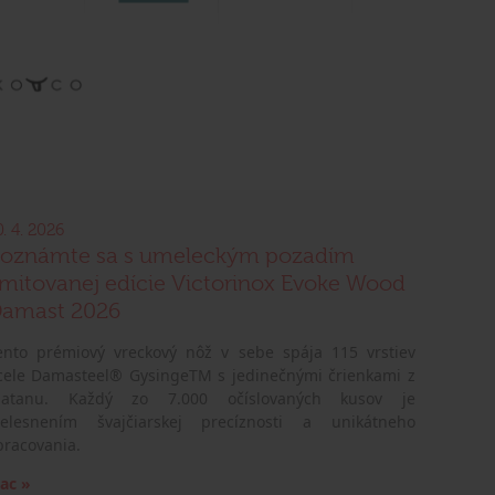
0. 4. 2026
oznámte sa s umeleckým pozadím
imitovanej edície Victorinox Evoke Wood
amast 2026
ento prémiový vreckový nôž v sebe spája 115 vrstiev
cele Damasteel® GysingeTM s jedinečnými črienkami z
latanu. Každý zo 7.000 očíslovaných kusov je
telesnením švajčiarskej precíznosti a unikátneho
pracovania.
iac »