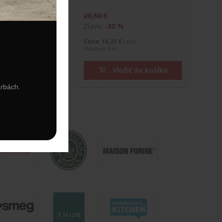
20,50 €
%
Zľava:
-30 %
€
Cena: 14,35 €
s DPH
s DPH
Skladom 4 ks
ožiť do košíka
Vložiť do košíka
arbách.