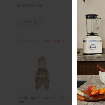
Kód: F2801H90
Späť
Odporúčané produkty
THUN Figúrka "Gašpar" – 9,5
THUN Figúrka Boc
cm
dievčatkom – 4,5 