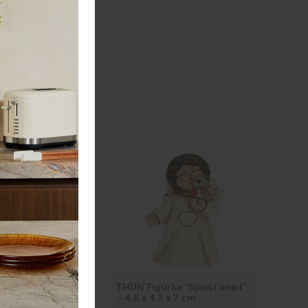
ka "Mačička
THUN Figúrka "Spiaci anjel"
" – 14 cm
– 4,8 x 4,2 x 7 cm