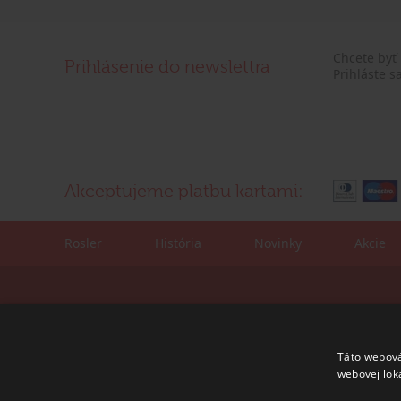
Chcete byť
Prihlásenie do newslettra
Prihláste s
Akceptujeme platbu kartami:
Rosler
História
Novinky
Akcie
Kontaktné údaje:
Korešpondenčná adre
tel./fax: +421 (0)2 4445 6436
ROSLER - s.r.o.
e-mail:
rosler@rosler.sk
Vajnorská 140
Táto webová
831 04 Bratislava
webovej lok
Otvorené:
Po – Pi 08:00 – 16:00