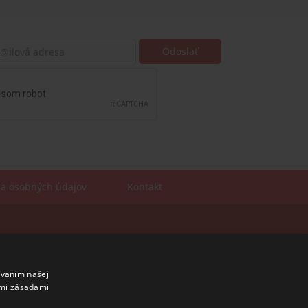
a osobných údajov
Kontakt
Sales manager
mobil: +421 901 728 409
e-mail:
sales@rosler.sk
ívaním našej
Regionálni zástupcovia
imi zásadami
Západ a stred:
+421 903 728 402