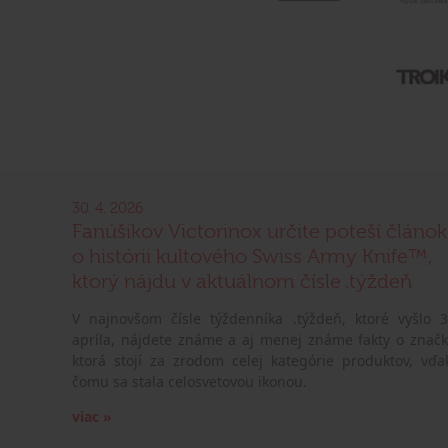
30. 4. 2026
Fanúšikov Victorinox určite poteší článok
o histórii kultového Swiss Army Knife™,
ktorý nájdu v aktuálnom čísle .týždeň
V najnovšom čísle týždenníka .týždeň, ktoré vyšlo 3
apríla, nájdete známe a aj menej známe fakty o značk
ktorá stojí za zrodom celej kategórie produktov, vďa
čomu sa stala celosvetovou ikonou.
viac »