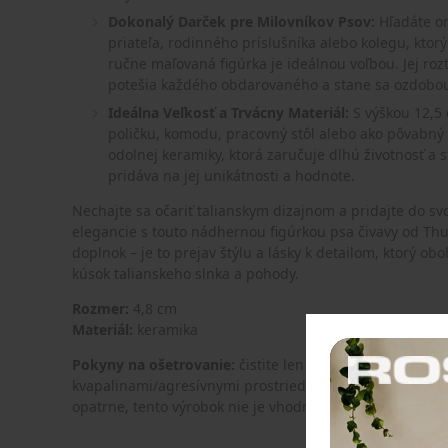
Dokonalý Darček pre Milovníkov Psov:
Hľadáte or
priateľa, rodinného príslušníka alebo kolegu, ktor
ručne maľovaná figúrka je ideálnou voľbou. Jej ro
potešia každého obdarovaného a stane sa ozdobo
Ideálna Veľkosť a Trvácny Materiál:
S výškou 12,5 
poličku, komodu, pracovný stôl alebo ako pôvabný 
odolnej keramiky, ktorá zaručuje dlhú životnosť a 
pridáva na jej unikátnosti a hodnote.
Nechajte sa očariť talianskym dizajnom a pridajte do svo
elegancie s touto nádhernou figúrkou psa čivavy od Thun
doplnok – je to prejav štýlu a lásky k detailom, ktorý ob
kúsok talianskeho slnka a pohody.
Rozmer:
4,8 cm
Materiál:
keramika
Pokyny na ošetrovanie:
čistite len mäkkou suchou hand
kvapalinami/agresívnymi prostriedkami, keramika je kr
opatrne, tento výrobok nie je vhodný na styk s potravin