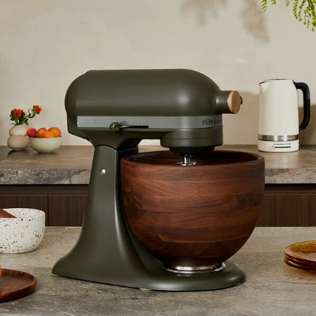
ian s
THUN Figúrka "Krava" – 6,5 x
THUN Figúr
x 5,2 x 6
4,4 x 6,7 cm
Maine Coon