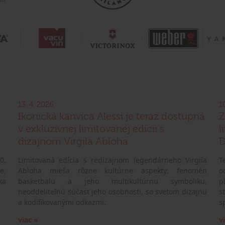
13. 4. 2026
1
Ikonická kanvica Alessi je teraz dostupná
Z
v exkluzívnej limitovanej edícii s
l
dizajnom Virgila Abloha
D
0.
Limitovaná edícia s redizajnom legendárneho Virgila
T
e,
Abloha mieša rôzne kultúrne aspekty: fenomén
o
ka
basketbalu a jeho multikultúrnu symboliku,
p
neoddeliteľnú súčasť jeho osobnosti, so svetom dizajnu
s
a kodifikovanými odkazmi.
s
viac »
v