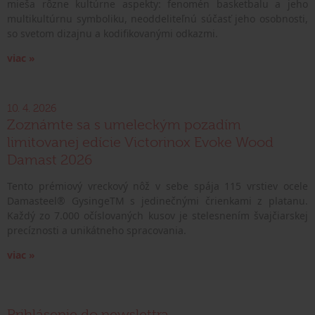
mieša rôzne kultúrne aspekty: fenomén basketbalu a jeho
multikultúrnu symboliku, neoddeliteľnú súčasť jeho osobnosti,
so svetom dizajnu a kodifikovanými odkazmi.
viac »
10. 4. 2026
Zoznámte sa s umeleckým pozadím
limitovanej edície Victorinox Evoke Wood
Damast 2026
Tento prémiový vreckový nôž v sebe spája 115 vrstiev ocele
Damasteel® GysingeTM s jedinečnými črienkami z platanu.
Každý zo 7.000 očíslovaných kusov je stelesnením švajčiarskej
precíznosti a unikátneho spracovania.
viac »
Prihlásenie do newslettra