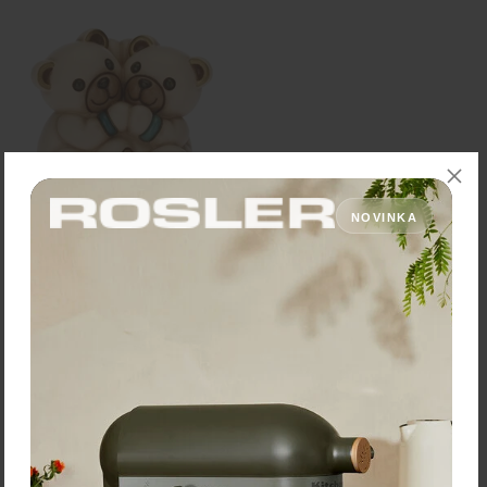
NOVINKA
THUN Figúrka "Medvedíci
Blíženci" – 7,3 x 5,6 x 6,5
cm
23,60 €
Zľava:
-30 %
Cena: 16,52 €
s DPH
Skladom 5 ks
Vložiť do košíka