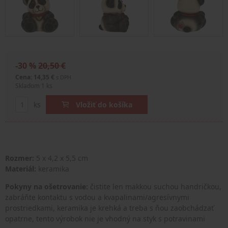
-30 %
20,50 €
Cena: 14,35 €
s DPH
Skladom 1 ks
ks
Vložiť do košíka
Rozmer:
5 x 4,2 x 5,5 cm
Materiál:
keramika
Pokyny na ošetrovanie:
čistite len mäkkou suchou handričkou,
zabráňte kontaktu s vodou a kvapalinami/agresívnymi
prostriedkami, keramika je krehká a treba s ňou zaobchádzať
opatrne, tento výrobok nie je vhodný na styk s potravinami