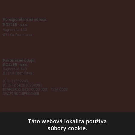
Korešpondenčná adresa:
ROSLER - s.r.o.
Vajnorská 140
831 04 Bratislava
Fakturačné údaje:
ROSLER - s.r.o.
Vajnorská 140
831 04 Bratislava
IČO: 31352243
IČ DPH: SK2020294991
IBAN:
SK55 8420 0000 0001 7514 0603
SWIFT/BIC:
BFKKSKBB
Táto webová lokalita používa
súbory cookie.
Sales manager
mobil: +421 901 728 409