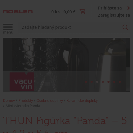
Prihláste sa
0 ks
0,00 €
Zaregistrujte sa
Domov
Produkty
Osobné doplnky
Keramické doplnky
Mini zvieratko Panda
THUN Figúrka "Panda" – 5