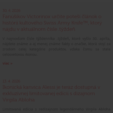
30. 4. 2026
Fanúšikov Victorinox určite poteší článok o
histórii kultového Swiss Army Knife™, ktorý
nájdu v aktuálnom čísle .týždeň
V najnovšom čísle týždenníka .týždeň, ktoré vyšlo 30. apríla,
nájdete známe a aj menej známe fakty o značke, ktorá stojí za
zrodom celej kategórie produktov, vďaka čomu sa stala
celosvetovou ikonou.
viac »
13. 4. 2026
Ikonická kanvica Alessi je teraz dostupná v
exkluzívnej limitovanej edícii s dizajnom
Virgila Abloha
Limitovaná edícia s redizajnom legendárneho Virgila Abloha