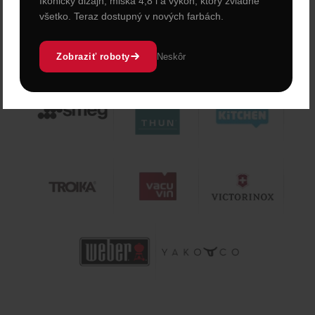
Ikonický dizajn, miska 4,8 l a výkon, ktorý zvládne
všetko. Teraz dostupný v nových farbách.
Zobraziť roboty
Neskôr