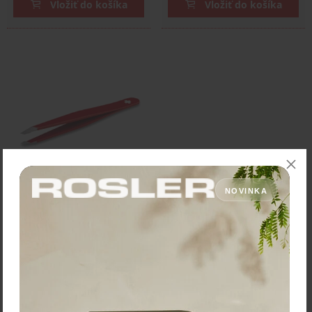
Vložiť do košíka
Vložiť do košíka
NOVINKA
Rubis Pinzeta zošikmená
červená
Pinzeta so zošikmeným
koncom a mimoriadne
precíznym výbrusom hrotu,
ktorý zabezpečuje ľahké a
silné uchopenie. Slúži …
Cena: 39,00 €
s DPH
Do 14 dní