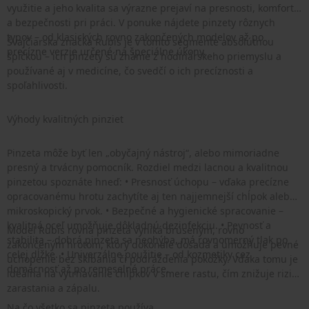
využitie a jeho kvalita sa výrazne prejaví na presnosti, komforte
a bezpečnosti pri práci. V ponuke nájdete pinzety rôznych
typov – od klasických rovno zakončených modelov až po
Švajčiarska značka Rubis je v tomto segmente absolútnou
precízne verzie určené na špeciálne úkony.
špičkou – ich pinzety sú známe z hodinárskeho priemyslu a
používané aj v medicíne, čo svedčí o ich precíznosti a
spoľahlivosti.
Výhody kvalitných pinziet
Pinzeta môže byť len „obyčajný nástroj“, alebo mimoriadne
presný a trvácny pomocník. Rozdiel medzi lacnou a kvalitnou
pinzetou spoznáte hneď: • Presnosť úchopu – vďaka precízne
opracovanému hrotu zachytíte aj ten najjemnejší chĺpok alebo
mikroskopický prvok. • Bezpečné a hygienické spracovanie –
kvalitná oceľ umožňuje dôkladnú dezinfekciu. • Pevnosť a
Model Rubis rovná pinzeta vyniká brúseným, rovno
stabilita – dobrá pinzeta sa neohýba, má rovnomerný tlak po
zakončeným hrotom, ktorý dokonale dosadá a umožňuje pevné
celej dĺžke. • Univerzálne použitie – od kozmetiky cez
uchopenie bez šklbania či podráždenia pokožky. Vďaka tomu je
domácnosť až po remeselné práce.
ideálna na vytrhávanie chĺpkov v smere rastu, čím znižuje riziko
zarastania a zápalu.
Na čo všetko sa pinzeta používa