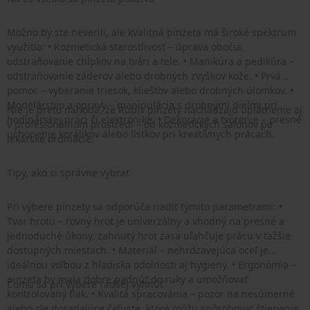
Možno by ste neverili, ale kvalitná pinzeta má široké spektrum
využitia: • Kozmetická starostlivosť – úprava obočia,
odstraňovanie chĺpkov na tvári a tele. • Manikúra a pedikúra –
odstraňovanie záderov alebo drobných zvyškov kože. • Prvá
pomoc – vyberanie triesok, kliešťov alebo drobných úlomkov. •
Modelárstvo a opravy – manipulácia s drobnými dielmi pri
Nie je preto náhoda, že Rubis pinzety nachádzajú uplatnenie aj
hodinárskej práci či elektronike. • Dekorácie a tvorenie – presné
v profesionálnom prostredí – od kozmetických salónov po
uchopenie korálikov alebo lístkov pri kreatívnych prácach.
lekárske ordinácie.
Tipy, ako si správne vybrať
Pri výbere pinzety sa odporúča riadiť týmito parametrami: •
Tvar hrotu – rovný hrot je univerzálny a vhodný na presné a
jednoduché úkony, zahnutý hrot zasa uľahčuje prácu v ťažšie
dostupných miestach. • Materiál – nehrdzavejúca oceľ je
ideálnou voľbou z hľadiska odolnosti aj hygieny. • Ergonómia –
pinzeta by mala dobre padnúť do ruky a umožňovať
Čomu sa pri výbere radšej vyhnúť
kontrolovaný tlak. • Kvalita spracovania – pozor na nesúmerné
alebo zle dosadajúce čeľuste, ktoré môžu spôsobovať štiepenie