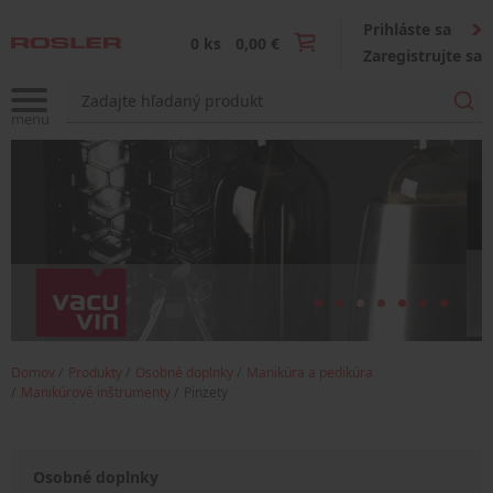
Prihláste sa
0 ks
0,00 €
Zaregistrujte sa
Domov
Produkty
Osobné doplnky
Manikúra a pedikúra
Manikúrové inštrumenty
Pinzety
Osobné doplnky