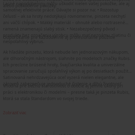
Lacné napodobeniny môžu uškodiť nielen vašej pokožke, ale aj
alebo poškodenie pokožky.
samotnej efektivite práce. Dávajte si pozor na: • Rozostup
čeľustí – ak sa hroty nedotýkajú rovnomerne, pinzeta nechytí
ani väčší chĺpok. • Mäkký materiál – ohnuté alebo roztrasené
ramená znamenajú slabý stisk. • Nezabezpečený pôvod –
produkty bez označenia výrobcu môžu mať neznámu zliatinu či
Odporúčanie pre každodenné aj profesionálne použitie
nespoľahlivý výbrus.
Ak hľadáte pinzetu, ktorá nebude len jednorazovým nákupom,
ale dlhoročným nástrojom, siahnite po modeloch značky Rubis.
Ich precízne brúsené hroty, švajčiarska kvalita a univerzálne
spracovanie zaručujú spoľahlivý výkon aj po desiatkach použití.
Satinovaná nehrdzavejúca oceľ vyzerá nielen elegantne, ale
zároveň zabezpečuje jednoduché čistenie a dlhú životnosť.
Vhodná pre bežnú starostlivosť o obočie aj jemné úkony pri
práci s elektronikou či modelmi – presne taká je pinzeta Rubis,
ktorá sa stala štandardom vo svojej triede.
Zobraziť viac