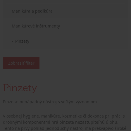
Manikúra a pedikúra
Manikúrové inštrumenty
Pinzety
Zobraziť filter
Pinzety
Pinzeta: nenápadný nástroj s veľkým významom
V osobnej hygiene, manikúre, kozmetike či dokonca pri práci s
drobnými komponentmi hrá pinzeta nezastupiteľnú úlohu.
Tento na prvý pohľad jednoduchý nástroj má prekvapivo široké