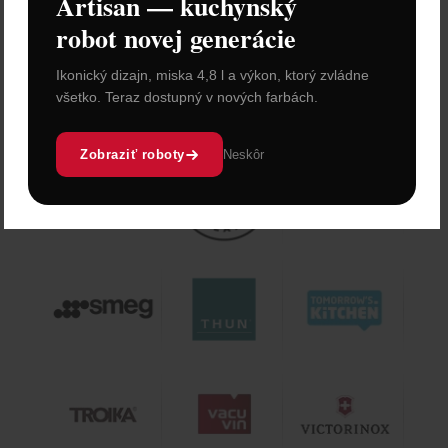
Artisan — kuchynský
robot novej generácie
Ikonický dizajn, miska 4,8 l a výkon, ktorý zvládne
všetko. Teraz dostupný v nových farbách.
Zobraziť roboty
Neskôr