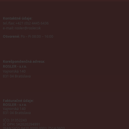
Kontaktné údaje:
tel./fax: +421 (0)2 4445 6436
e-mail:
rosler@rosler.sk
Otvorené:
Po – Pi 08:00 – 16:00
Korešpondenčná adresa:
ROSLER - s.r.o.
Vajnorská 140
831 04 Bratislava
Fakturačné údaje:
ROSLER - s.r.o.
Vajnorská 140
831 04 Bratislava
IČO: 31352243
IČ DPH: SK2020294991
IBAN:
SK55 8420 0000 0001 7514 0603