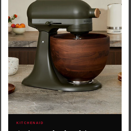
Vložiť do košíka
Zobrazených:
3
zo 3
KITCHENAID