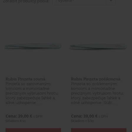
- Vyberte -
Zoradiť produkty podľa:
Rubis Pinzeta rovná
Rubis Pinzeta zošikmená
Pinzeta so zarovnaným
Pinzeta so zošikmeným
koncom a mimoriadne
koncom a mimoriadne
precíznym výbrusom hrotu,
precíznym výbrusom hrotu,
ktorý zabezpečuje ľahké a
ktorý zabezpečuje ľahké a
silné uchopenie. …
silné uchopenie. Slúži …
Cena: 39,00 €
Cena: 39,00 €
s DPH
s DPH
Skladom 4 ks
Skladom > 5 ks