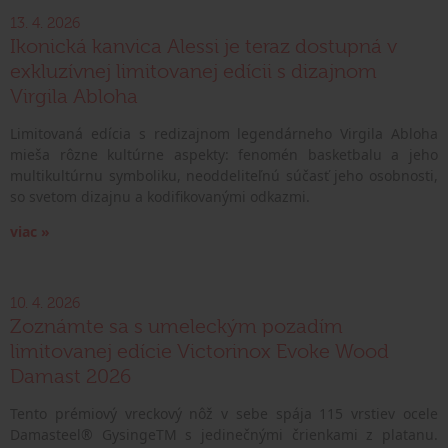
13. 4. 2026
Ikonická kanvica Alessi je teraz dostupná v
exkluzívnej limitovanej edícii s dizajnom
Virgila Abloha
Limitovaná edícia s redizajnom legendárneho Virgila Abloha
mieša rôzne kultúrne aspekty: fenomén basketbalu a jeho
multikultúrnu symboliku, neoddeliteľnú súčasť jeho osobnosti,
so svetom dizajnu a kodifikovanými odkazmi.
viac »
10. 4. 2026
Zoznámte sa s umeleckým pozadím
limitovanej edície Victorinox Evoke Wood
Damast 2026
Tento prémiový vreckový nôž v sebe spája 115 vrstiev ocele
Damasteel® GysingeTM s jedinečnými črienkami z platanu.