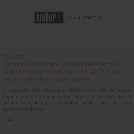
30. 4. 2026
Fanúšikov Victorinox určite poteší článok o
histórii kultového Swiss Army Knife™, ktorý
nájdu v aktuálnom čísle .týždeň
V najnovšom čísle týždenníka .týždeň, ktoré vyšlo 30. apríla,
nájdete známe a aj menej známe fakty o značke, ktorá stojí za
zrodom celej kategórie produktov, vďaka čomu sa stala
celosvetovou ikonou.
viac »