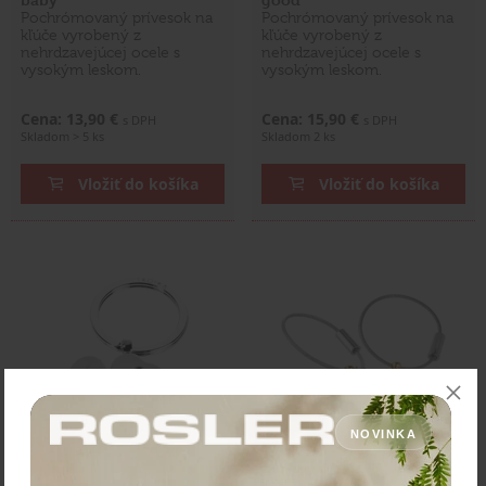
Pochrómovaný prívesok na
Pochrómovaný prívesok na
kľúče vyrobený z
kľúče vyrobený z
nehrdzavejúcej ocele s
nehrdzavejúcej ocele s
vysokým leskom.
vysokým leskom.
Cena: 13,90 €
Cena: 15,90 €
s DPH
s DPH
Skladom > 5 ks
Skladom 2 ks
Vložiť do košíka
Vložiť do košíka
NOVINKA