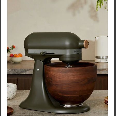
Troika Prívesok "Girls best
Troika Súprava príveskov
friends"
"Little king & little queen"
2-dielna
Pochrómovaný prívesok na
kľúče vyrobený z
Súprava pochrómovaných
nehrdzavejúcej ocele s
príveskov na kľúče
vysokým leskom zdobený
vyrobených z
kryštálmi Swarovski.
nehrdzavejúcej ocele s
vysokým leskom.
Cena: 15,90 €
Cena: 28,90 €
s DPH
s DPH
Skladom 2 ks
Skladom 3 ks
Vložiť do košíka
Vložiť do košíka