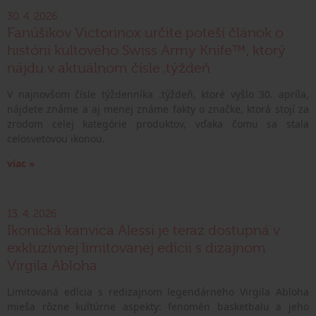
30. 4. 2026
Fanúšikov Victorinox určite poteší článok o
histórii kultového Swiss Army Knife™, ktorý
nájdu v aktuálnom čísle .týždeň
V najnovšom čísle týždenníka .týždeň, ktoré vyšlo 30. apríla,
nájdete známe a aj menej známe fakty o značke, ktorá stojí za
zrodom celej kategórie produktov, vďaka čomu sa stala
celosvetovou ikonou.
viac »
13. 4. 2026
Ikonická kanvica Alessi je teraz dostupná v
exkluzívnej limitovanej edícii s dizajnom
Virgila Abloha
Limitovaná edícia s redizajnom legendárneho Virgila Abloha
mieša rôzne kultúrne aspekty: fenomén basketbalu a jeho