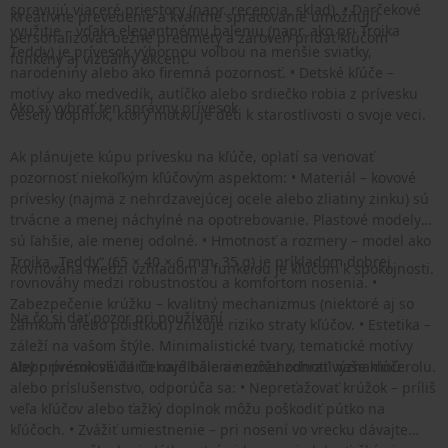
spravujú viaceré priestory (napr. recepcia, sklad). • Darčekové
Kreatívne prevedenie a kvalitné spracovanie umožňujú
využitie – vďaka elegantnému baleniu (napr. ako pri Troika
personalizovať bežné predmety a zároveň pridať kľúčom
Teddy) je prívesok výbornou voľbou na menšie sviatky,
funkčný aj vizuálny akcent.
narodeniny alebo ako firemná pozornosť. • Detské kľúče –
motívy ako medvedík, autíčko alebo srdiečko robia z prívesku
Ako si vybrať ten správny prívesok
veselý doplnok, ktorý motivuje deti k starostlivosti o svoje veci.
Ak plánujete kúpu prívesku na kľúče, oplatí sa venovať
pozornosť niekoľkým kľúčovým aspektom: • Materiál – kovové
prívesky (najmä z nehrdzavejúcej ocele alebo zliatiny zinku) sú
trvácne a menej náchylné na opotrebovanie. Plastové modely
sú ľahšie, ale menej odolné. • Hmotnosť a rozmery – model ako
Troika „Teddy“ (65 × 40 × 6 mm, 35 g) je príkladom dobrej
Rovnováha medzi vzhľadom a funkciou je kľúčom k spokojnosti.
rovnováhy medzi robustnosťou a komfortom nosenia. •
Zabezpečenie krúžku – kvalitný mechanizmus (niektoré aj so
Na čo si dať pozor pri používaní
zámkom alebo poistkou) znižuje riziko straty kľúčov. • Estetika –
záleží na vašom štýle. Minimalistické tvary, tematické motívy
alebo prémiové darčekové balenie môžu zohrať významnú rolu.
Aby prívesok slúžil čo najdlhšie a neznehodnotil vaše kľúče
alebo príslušenstvo, odporúča sa: • Nepreťažovať krúžok – príliš
veľa kľúčov alebo ťažký doplnok môžu poškodiť pútko na
kľúčoch. • Zvážiť umiestnenie – pri nosení vo vrecku dávajte