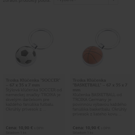
Zoradiť produkty podľa:
Troika Kľúčenka "SOCCER"
Troika Kľúčenka
– 67 x 35 x 7 mm
"BASKETBALL" – 67 x 35 x 7
mm
Štýlová kľúčenka SOCCER od
nemeckej značky TROIKA je
Kľúčenka BASKETBALL od
skvelým darčekom pre
TROIKA Germany je
každého fanúšika futbalu.
povinnou výbavou každého
Okrúhly prívesok z …
fanúšika basketbalu. Okrúhly
prívesok z liateho kovu …
Cena: 10,90 €
Cena: 10,90 €
s DPH
s DPH
Skladom 1 ks
Skladom 1 ks