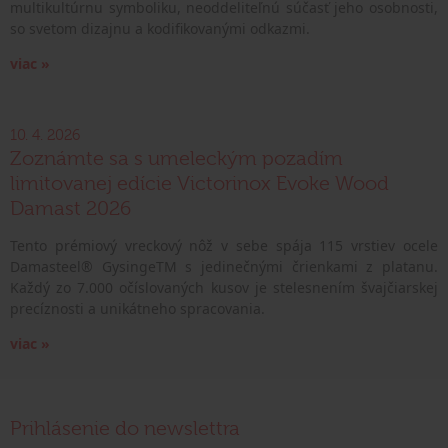
multikultúrnu symboliku, neoddeliteľnú súčasť jeho osobnosti,
so svetom dizajnu a kodifikovanými odkazmi.
viac »
10. 4. 2026
Zoznámte sa s umeleckým pozadím
limitovanej edície Victorinox Evoke Wood
Damast 2026
Tento prémiový vreckový nôž v sebe spája 115 vrstiev ocele
Damasteel® GysingeTM s jedinečnými črienkami z platanu.
Každý zo 7.000 očíslovaných kusov je stelesnením švajčiarskej
precíznosti a unikátneho spracovania.
viac »
Prihlásenie do newslettra