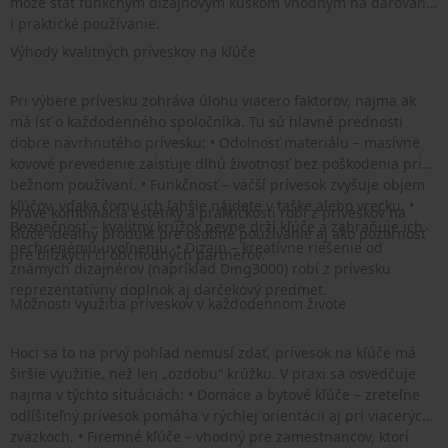
môže stať funkčným dizajnovým kúskom vhodným na darovanie
i praktické používanie.
Výhody kvalitných príveskov na kľúče
Pri výbere prívesku zohráva úlohu viacero faktorov, najmä ak
má ísť o každodenného spoločníka. Tu sú hlavné prednosti
dobre navrhnutého prívesku: • Odolnosť materiálu – masívne
kovové prevedenie zaisťuje dlhú životnosť bez poškodenia pri
bežnom používaní. • Funkčnosť – väčší prívesok zvyšuje objem
kľúčov, vďaka čomu ich ľahšie nájdete v taške alebo vrecku. •
Práve kombinácia estetiky a praktickosti robí z príveskov na
Bezpečnosť – kvalitný krúžok pevne drží kľúče a zabraňuje ich
kľúče ideálny produkt pre osobné používanie aj ako pozornosť
nechcenému uvoľneniu. • Dizajn – kreatívne riešenie od
pre blízkych či obchodných partnerov.
známych dizajnérov (napríklad Ding3000) robí z prívesku
reprezentatívny doplnok aj darčekový predmet.
Možnosti využitia príveskov v každodennom živote
Hoci sa to na prvý pohľad nemusí zdať, prívesok na kľúče má
širšie využitie, než len „ozdobu“ krúžku. V praxi sa osvedčuje
najmä v týchto situáciách: • Domáce a bytové kľúče – zreteľne
odlíšiteľný prívesok pomáha v rýchlej orientácii aj pri viacerých
zväzkoch. • Firemné kľúče – vhodný pre zamestnancov, ktorí