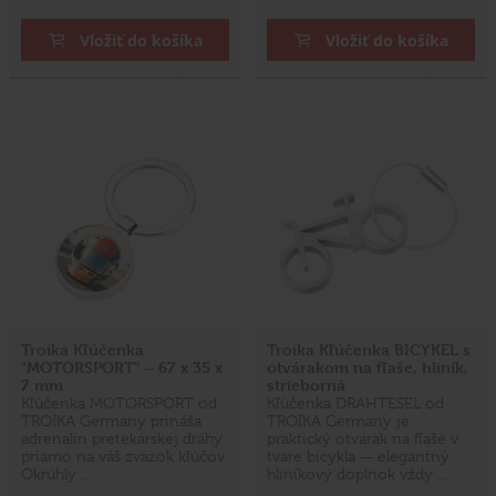
Vložiť do košíka
Vložiť do košíka
Troika Kľúčenka
Troika Kľúčenka BICYKEL s
"MOTORSPORT" – 67 x 35 x
otvárakom na fľaše, hliník,
7 mm
strieborná
Kľúčenka MOTORSPORT od
Kľúčenka DRAHTESEL od
TROIKA Germany prináša
TROIKA Germany je
adrenalín pretekárskej dráhy
praktický otvárak na fľaše v
priamo na váš zväzok kľúčov.
tvare bicykla — elegantný
Okrúhly …
hliníkový doplnok vždy …