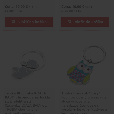
Cena: 10,90 €
Cena: 10,90 €
s DPH
s DPH
Skladom 1 ks
Skladom > 5 ks
Vložiť do košíka
Vložiť do košíka
Troika Kľúčenka KOALA
Troika Prívesok "Rosy"
BABY, chrómovaná, lesklá
Pochrómovaný prívesok na
sivá, efekt srsti
kľúče vyrobený z
Kľúčenka KOALA BABY od
nehrdzavejúcej ocele s
TROIKA Germany je
vysokým leskom. Masívne a
roztomilý prívesok s
kvalitné prevedenie. …