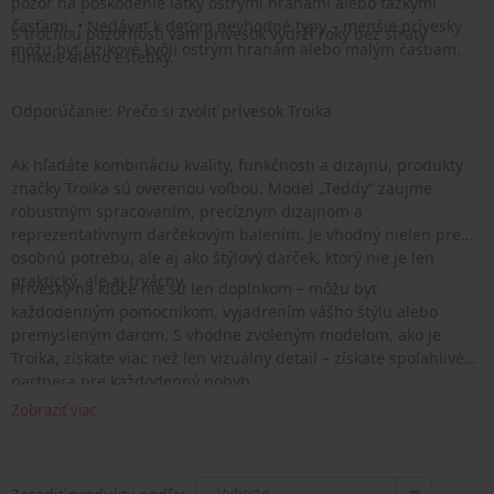
pozor na poškodenie látky ostrými hranami alebo ťažkými
časťami. • Nedávať k deťom nevhodné typy – menšie prívesky
S trochou pozornosti vám prívesok vydrží roky bez straty
môžu byť rizikové kvôli ostrým hranám alebo malým častiam.
funkcie alebo estetiky.
Odporúčanie: Prečo si zvoliť prívesok Troika
Ak hľadáte kombináciu kvality, funkčnosti a dizajnu, produkty
značky Troika sú overenou voľbou. Model „Teddy“ zaujme
robustným spracovaním, precíznym dizajnom a
reprezentatívnym darčekovým balením. Je vhodný nielen pre
osobnú potrebu, ale aj ako štýlový darček, ktorý nie je len
praktický, ale aj trvácny.
Prívesky na kľúče nie sú len doplnkom – môžu byť
každodenným pomocníkom, vyjadrením vášho štýlu alebo
premysleným darom. S vhodne zvoleným modelom, ako je
Troika, získate viac než len vizuálny detail – získate spoľahlivého
partnera pre každodenný pohyb.
Zobraziť viac
- Vyberte -