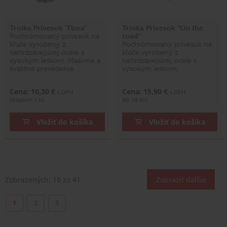
Troika Prívesok "Flora"
Troika Prívesok "On the
road"
Pochrómovaný prívesok na
kľúče vyrobený z
Pochrómovaný prívesok na
nehrdzavejúcej ocele s
kľúče vyrobený z
vysokým leskom. Masívne a
nehrdzavejúcej ocele s
kvalitné prevedenie. …
vysokým leskom.
Cena: 10,30 €
Cena: 15,90 €
s DPH
s DPH
Skladom 2 ks
Do 14 dní
Vložiť do košíka
Vložiť do košíka
Zobrazených:
16
zo 41
Zobraziť ďalšie
1
2
3