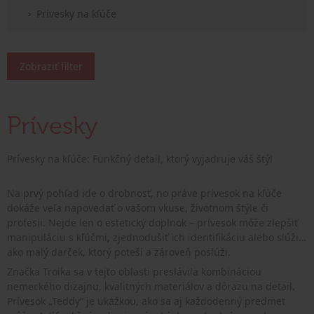
Prívesky na kľúče
Zobraziť filter
Prívesky
Prívesky na kľúče: Funkčný detail, ktorý vyjadruje váš štýl
Na prvý pohľad ide o drobnosť, no práve prívesok na kľúče
dokáže veľa napovedať o vašom vkuse, životnom štýle či
profesii. Nejde len o estetický doplnok – prívesok môže zlepšiť
manipuláciu s kľúčmi, zjednodušiť ich identifikáciu alebo slúžiť
ako malý darček, ktorý poteší a zároveň poslúži.
Značka Troika sa v tejto oblasti preslávila kombináciou
nemeckého dizajnu, kvalitných materiálov a dôrazu na detail.
Prívesok „Teddy“ je ukážkou, ako sa aj každodenný predmet