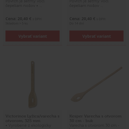
Povrch je šetrný voči
Povrch je šetrný voči
čepeliam nožov • …
čepeliam nožov …
Cena: 20,40 €
Cena: 20,40 €
s DPH
s DPH
Skladom > 5 ks
Do 14 dní
Vybrať variant
Vybrať variant
Victorinox Lyžica/varecha s
Kesper Varecha s otvorom
otvorom, 325 mm
30 cm - buk
• Vyrobené z ekologicky
Varecha s otvorom 30 cm -