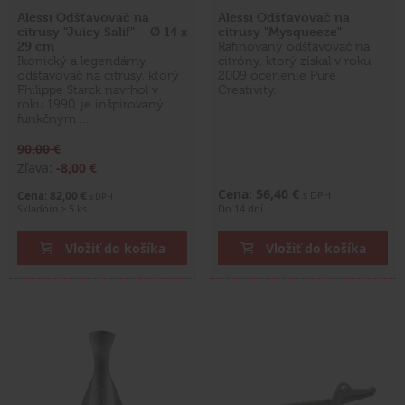
Alessi Odšťavovač na
Alessi Odšťavovač na
citrusy "Juicy Salif" – Ø 14 x
citrusy "Mysqueeze"
29 cm
Rafinovaný odšťavovač na
Ikonický a legendárny
citróny, ktorý získal v roku
odšťavovač na citrusy, ktorý
2009 ocenenie Pure
Philippe Starck navrhol v
Creativity.
roku 1990, je inšpirovaný
funkčným …
90,00 €
Zľava:
-8,00 €
Cena: 56,40 €
Cena: 82,00 €
s DPH
s DPH
Skladom > 5 ks
Do 14 dní
Vložiť do košíka
Vložiť do košíka