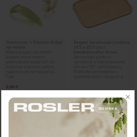
Tomorrow´s Kitchen Krájač
Kesper Servírovací podnos
na melón
37,5 x 27,5 cm z
bambusového dreva
Vďaka krájaču na melón
budete môcť melón
Servírovací podnos
jednoducho prekrojiť na
vyrobený z bambusového
polovice a potom pekne
dreva s FSC certifikáciou.
naporcovať na mesiačiky.
Praktické prevedenie s
Tvar …
vyzdvihnutým okrajom a …
3,00 €
Zľava:
-30 %
Cena: 25,90 €
Cena: 2,10 €
s DPH
s DPH
Skladom 4 ks
Momentálne nedostupné
NOVINKA
Vložiť do košíka
Overiť dostupnosť