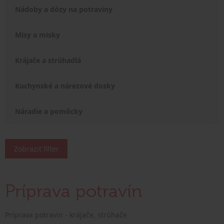
Nádoby a dózy na potraviny
Misy a misky
Krájače a strúhadlá
Kuchynské a nárezové dosky
Náradie a pomôcky
Zobraziť filter
Príprava potravín
Príprava potravín - krájače, strúhače