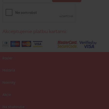
Akceptujeme platbu kartami:
Rosler
História
Novinky
Akcie
Na stiahnutie