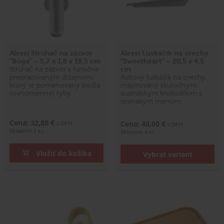
Alessi Strúhač na zázvor
Alessi Luskáčik na orechy
"Boga" – 5,7 x 1,8 x 18,5 cm
"Sweetheart" – 20,5 x 4,5
cm
Strúhač na zázvor s funkčne
prepracovaným dizajnom,
Kultový luskáčik na orechy,
ktorý je pomenovaný podľa
inšpirovaný skutočným
rovnomennej ryby.
austrálskym krokodílom s
rovnakým menom.
Cena: 32,80 €
Cena: 40,00 €
s DPH
s DPH
Skladom 1 ks
Skladom 4 ks
Vložiť do košíka
Vybrať variant