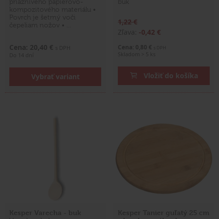
priaznivého papierovo-
buk
kompozitového materiálu •
Povrch je šetrný voči
1,22 €
čepeliam nožov • …
Zľava:
-0,42 €
Cena: 20,40 €
Cena: 0,80 €
s DPH
s DPH
Skladom > 5 ks
Do 14 dní
Vložiť do košíka
Vybrať variant
Kesper Varecha - buk
Kesper Tanier guľatý 25 cm