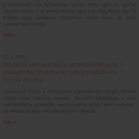
V najnovšom čísle týždenníka .týždeň, ktoré vyšlo 30. apríla,
nájdete známe a aj menej známe fakty o značke, ktorá stojí za
zrodom celej kategórie produktov, vďaka čomu sa stala
celosvetovou ikonou.
viac »
13. 4. 2026
Ikonická kanvica Alessi je teraz dostupná v
exkluzívnej limitovanej edícii s dizajnom
Virgila Abloha
Limitovaná edícia s redizajnom legendárneho Virgila Abloha
mieša rôzne kultúrne aspekty: fenomén basketbalu a jeho
multikultúrnu symboliku, neoddeliteľnú súčasť jeho osobnosti,
so svetom dizajnu a kodifikovanými odkazmi.
viac »