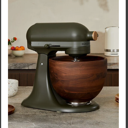
Tomorrow´s Kitchen Krájač
Tomorrow´s Kitchen Lúpač
so zachytávačom
na citrusy
Krájač s nožmi z
Lúpač vytvára jemný rez, aby
nehrdzavejúcej ocele s
sa zachovala celistvosť
praktickým zásobníkom, do
citrusového plodu a bez
ktorého prenikajú nakrájané
problémov odstraňuje jeho
plátky. Pomocou spodného
kôru. …
…
13,30 €
2,60 €
Zľava:
-30 %
Zľava:
-30 %
Cena: 9,31 €
Cena: 1,82 €
s DPH
s DPH
Skladom > 5 ks
Do 14 dní