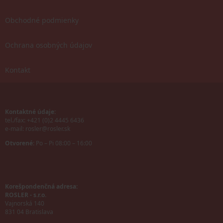
Obchodné podmienky
Ochrana osobných údajov
Kontakt
Kontaktné údaje:
tel./fax: +421 (0)2 4445 6436
e-mail:
rosler@rosler.sk
Otvorené:
Po – Pi 08:00 – 16:00
Korešpondenčná adresa:
ROSLER - s.r.o.
Vajnorská 140
831 04 Bratislava