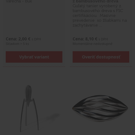
z bambusového dreva
Varecha - buk
Guľatý tanier vyrobený z
bambusového dreva s FSC
certifikáciou. Masívne
prevedenie so žliabkami na
zachytávanie …
Cena: 2,00 €
Cena: 8,10 €
s DPH
s DPH
Skladom > 5 ks
Momentálne nedostupné
Vybrať variant
Overiť dostupnosť