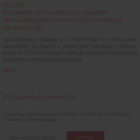
10. 4. 2026
Zoznámte sa s umeleckým pozadím
limitovanej edície Victorinox Evoke Wood
Damast 2026
Tento prémiový vreckový nôž v sebe spája 115 vrstiev ocele
Damasteel® GysingeTM s jedinečnými črienkami z platanu.
Každý zo 7.000 očíslovaných kusov je stelesnením švajčiarskej
precíznosti a unikátneho spracovania.
viac »
Prihlásenie do newslettra
Chcete byť informovaný o novinkách a výhodných ponukách?
Prihláste sa k odoberaniu