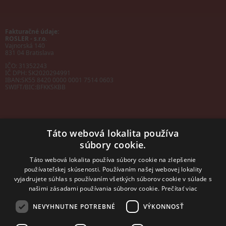
Fakturačné údaje:
ROSLER - s.r.o.
Vajnorská 140
831 04 Bratislava
IČO: 31352243
IČ DPH: SK2020294991
IBAN:
SK55 8420 0000 0001 7514 0603
SWIFT/BIC:
BFKKSKBB
Táto webová lokalita používa
súbory cookie.
Sales manager
mobil: +421 901 728 409
Táto webová lokalita používa súbory cookie na zlepšenie
e-mail:
sales@rosler.sk
používateľskej skúsenosti. Používaním našej webovej lokality
Regionálni zástupcovia
vyjadrujete súhlas s používaním všetkých súborov cookie v súlade s
Západ a stred:
+421 903 728 402
našimi zásadami používania súborov cookie.
Prečítať viac
+421 903 728 409
NEVYHNUTNE POTREBNÉ
VÝKONNOSŤ
Východ
mobil: +421 901 728 409