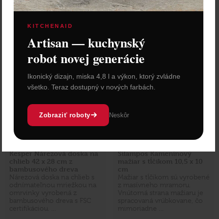
Vložiť do košíka
Vložiť do košíka
KITCHENAID
Artisan — kuchynský
robot novej generácie
Ikonický dizajn, miska 4,8 l a výkon, ktorý zvládne
všetko. Teraz dostupný v nových farbách.
Zobraziť roboty
Neskôr
Kesper Nárezová doska na
Silampos Kameninový
chlieb 42 x 28 cm z
mažiar s tĺčikom 10,5 x 10
bambusového dreva
cm
Nárezová doska na chlieb s
Mažiar s tĺčikom sú vyrobené
odnímateľnou mriežkou na
z masívneho mramoru.
omrvinky vyrobená z
Vnútorná strana mažiaru je
bambusového dreva s FSC
spracovaná vrúbkovane, čo
certifikáciou. …
mimoriadne …