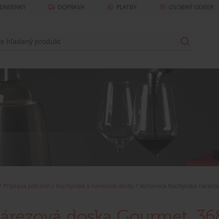
DMIENKY
DOPRAVA
PLATBY
OSOBNÝ ODBER
Príprava potravín
Kuchynské a nárezové dosky
Victorinox Kuchynská nárez
nárezová doska Gourmet, 36