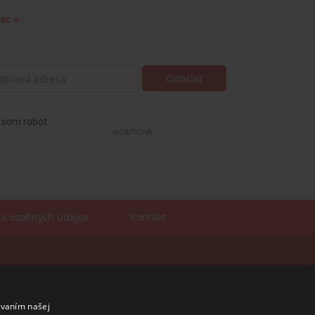
iac »
a osobných údajov
Kontakt
Sales manager
mobil: +421 901 728 409
e-mail:
sales@rosler.sk
ívaním našej
Regionálni zástupcovia