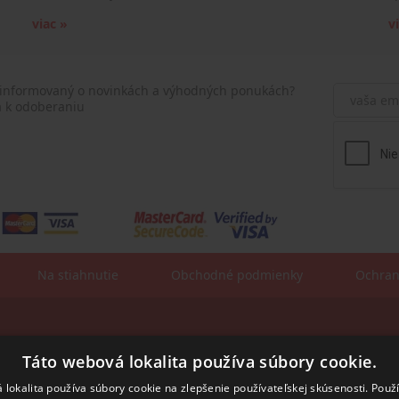
viac »
v
 informovaný o novinkách a výhodných ponukách?
a k odoberaniu
Na stiahnutie
Obchodné podmienky
Ochran
Fakturačné údaje:
sa:
Táto webová lokalita používa súbory cookie.
ROSLER - s.r.o.
Vajnorská 140
831 04 Bratislava
 lokalita používa súbory cookie na zlepšenie používateľskej skúsenosti. Použ