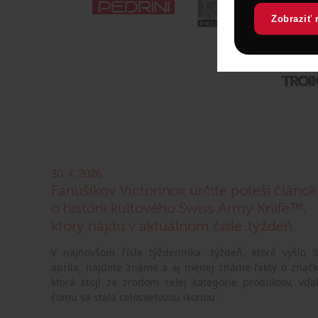
Zobraziť 
30. 4. 2026
Fanúšikov Victorinox určite poteší článok
o histórii kultového Swiss Army Knife™,
ktorý nájdu v aktuálnom čísle .týždeň
V najnovšom čísle týždenníka .týždeň, ktoré vyšlo 3
apríla, nájdete známe a aj menej známe fakty o značk
ktorá stojí za zrodom celej kategórie produktov, vďa
čomu sa stala celosvetovou ikonou.