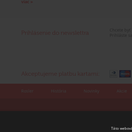
viac »
Chcete byť
Prihlásenie do newslettra
Prihláste s
Akceptujeme platbu kartami:
Rosler
História
Novinky
Akcie
Kontaktné údaje:
Korešpondenčná adre
tel./fax: +421 (0)2 4445 6436
ROSLER - s.r.o.
e-mail:
rosler@rosler.sk
Vajnorská 140
Táto webová
831 04 Bratislava