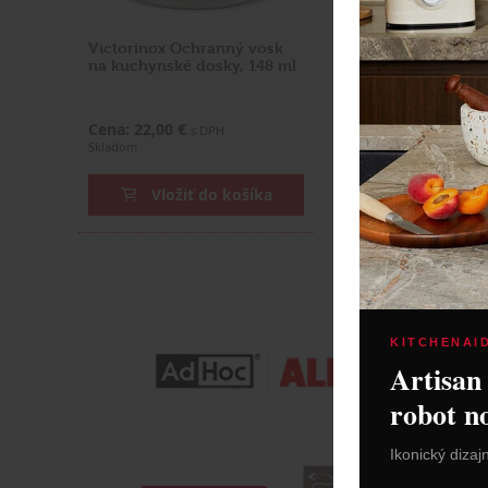
Victorinox Ochranný vosk
Victorinox Nárez
na kuchynské dosky, 148 ml
natieracím nožo
Cena: 22,00 €
Cena: 30,70 €
s DPH
s DP
Skladom
Skladom
Vložiť do košíka
Vložiť do
KITCHENAI
Artisan
robot n
Ikonický dizaj