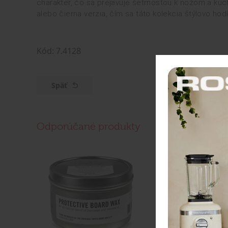
charakter, čo sa prejavuje šetrnosťou k nožom a ku
alebo čierna verzia, čím sa táto kolekcia štýlovo hod
Kód: 7.4128
Späť
Odporúčané produkty