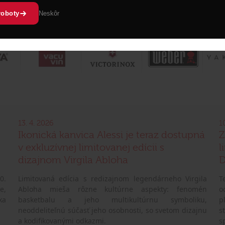
roboty
Neskôr
13. 4. 2026
1
Ikonická kanvica Alessi je teraz dostupná
Z
v exkluzívnej limitovanej edícii s
l
dizajnom Virgila Abloha
D
0.
Limitovaná edícia s redizajnom legendárneho Virgila
T
e,
Abloha mieša rôzne kultúrne aspekty: fenomén
o
ka
basketbalu a jeho multikultúrnu symboliku,
p
neoddeliteľnú súčasť jeho osobnosti, so svetom dizajnu
s
a kodifikovanými odkazmi.
s