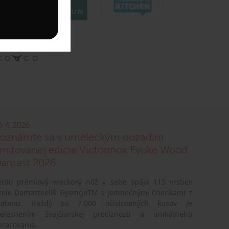
0. 4. 2026
oznámte sa s umeleckým pozadím
imitovanej edície Victorinox Evoke Wood
amast 2026
ento prémiový vreckový nôž v sebe spája 115 vrstiev
cele Damasteel® GysingeTM s jedinečnými črienkami z
latanu. Každý zo 7.000 očíslovaných kusov je
telesnením švajčiarskej precíznosti a unikátneho
pracovania.