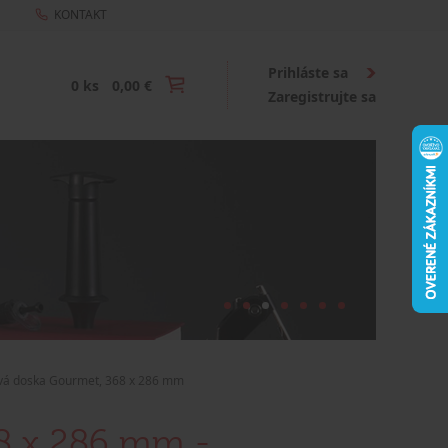
KONTAKT
Prihláste sa
0 ks
0,00 €
Zaregistrujte sa
ová doska Gourmet, 368 x 286 mm
8 x 286 mm -