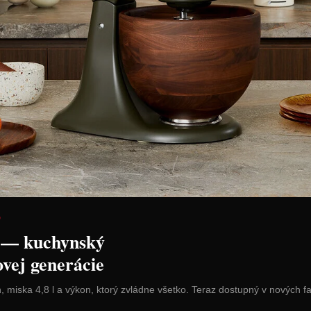
ová doska s
Victorinox Kuchynská
Victorinox 
m
nárezová doska Gourmet,
356 mm
445 x 330 mm
Cena: 95,00 €
Cena: 48,0
H
s DPH
Skladom > 5 ks
Skladom > 5 ks
 košíka
Vybrať variant
Vyb
D
 — kuchynský
ovej generácie
n, miska 4,8 l a výkon, ktorý zvládne všetko. Teraz dostupný v nových f