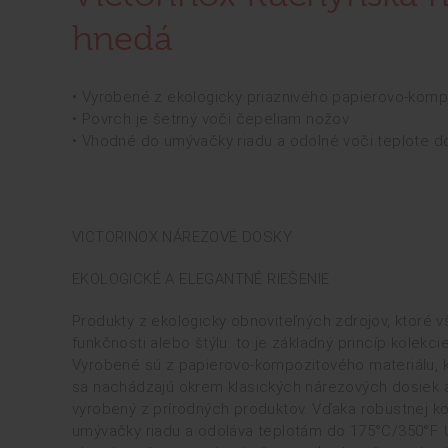
hnedá
• Vyrobené z ekologicky priaznivého papierovo-komp
• Povrch je šetrný voči čepeliam nožov
• Vhodné do umývačky riadu a odolné voči teplote d
VICTORINOX NÁREZOVÉ DOSKY
EKOLOGICKÉ A ELEGANTNÉ RIEŠENIE
Produkty z ekologicky obnoviteľných zdrojov, ktoré
funkčnosti alebo štýlu: to je základný princíp kolekc
Vyrobené sú z papierovo-kompozitového materiálu, kto
sa nachádzajú okrem klasických nárezových dosiek a
vyrobený z prírodných produktov. Vďaka robustnej ko
umývačky riadu a odoláva teplotám do 175°C/350°F. U