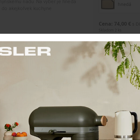
chynskému riadu. Na výber je hnedá
hnedá
í do akejkoľvek kuchyne.
Cena: 74,00 €
s 
Skladom 2 ks