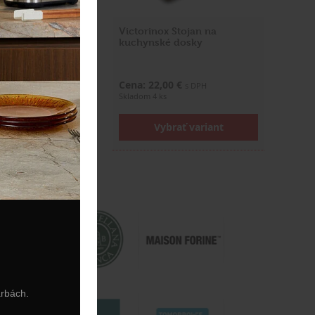
Pizza doska, 534 x
Victorinox Stojan na
kuchynské dosky
0 €
Cena: 22,00 €
s DPH
s DPH
Skladom 4 ks
rať variant
Vybrať variant
arbách.