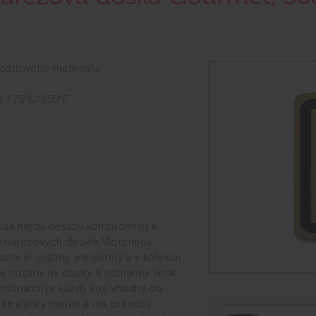
ozitového materiálu
o 175°C/350°F
 však nejdú cestou kompromisu k
ie nárezových dosiek Victorinox.
rý je odolný, elegantný a v kolekcii
j stojany na dosky a ochranný vosk
nštrukcii je každý kus vhodný do
ltraľahký materiál má prírodný