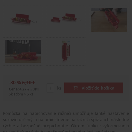
-30 %
6,10 €
ks
Vložiť do košíka
Cena: 4,27 €
s DPH
Skladom > 5 ks
Pomôcka na napichovanie ražniči umožňuje ľahké nastavenie
surovín určených na umiestnenie na ražniči špíz a ich následné
rýchle a bezpečné prepichnutie. Okrem funkcie vyformovania
prísad tiež zvyšuje bezpečnosť pri manipulácii so špízom.