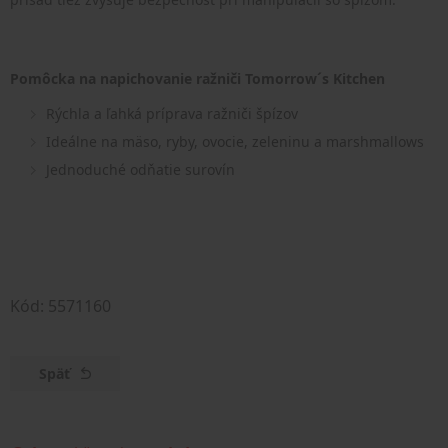
Pomôcka na napichovanie ražniči Tomorrow´s Kitchen
Rýchla a ľahká príprava ražniči špízov
Ideálne na mäso, ryby, ovocie, zeleninu a marshmallows
Jednoduché odňatie surovín
Kód: 5571160
Späť