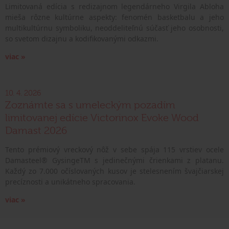
Limitovaná edícia s redizajnom legendárneho Virgila Abloha
mieša rôzne kultúrne aspekty: fenomén basketbalu a jeho
multikultúrnu symboliku, neoddeliteľnú súčasť jeho osobnosti,
so svetom dizajnu a kodifikovanými odkazmi.
viac »
10. 4. 2026
Zoznámte sa s umeleckým pozadím
limitovanej edície Victorinox Evoke Wood
Damast 2026
Tento prémiový vreckový nôž v sebe spája 115 vrstiev ocele
Damasteel® GysingeTM s jedinečnými črienkami z platanu.
Každý zo 7.000 očíslovaných kusov je stelesnením švajčiarskej
precíznosti a unikátneho spracovania.
viac »