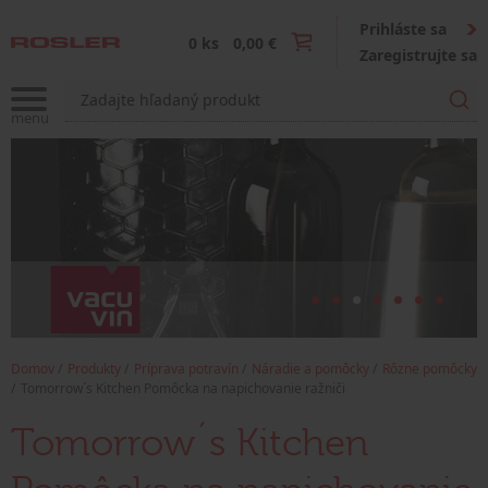
Prihláste sa
0 ks
0,00 €
Zaregistrujte sa
Domov
Produkty
Príprava potravín
Náradie a pomôcky
Rôzne pomôcky
Tomorrow´s Kitchen Pomôcka na napichovanie ražniči
Tomorrow´s Kitchen