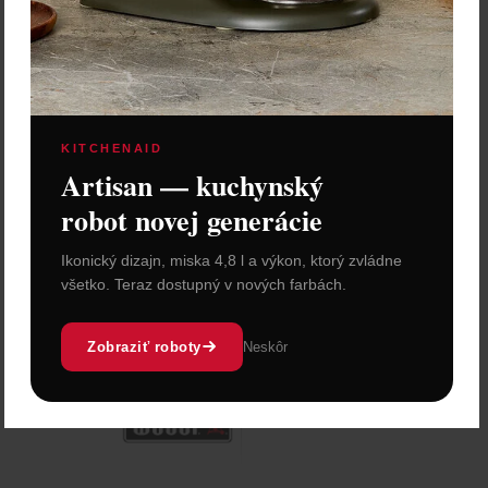
KITCHENAID
Artisan — kuchynský
robot novej generácie
Ikonický dizajn, miska 4,8 l a výkon, ktorý zvládne
všetko. Teraz dostupný v nových farbách.
Zobraziť roboty
Neskôr