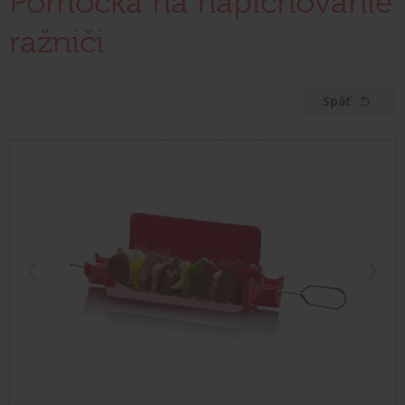
Pomôcka na napichovanie
ražniči
Späť