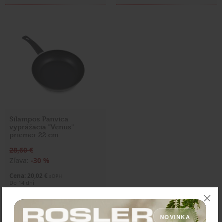
Silampos Panvica
vyprážacia "Venus"
priemer 22 cm
28,60 €
Zľava:
-30 %
Cena: 20,02 €
s DPH
Do 14 dní
Vložiť do košíka
NOVINKA