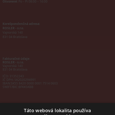
Otvorené:
Po – Pi 08:00 – 16:00
Korešpondenčná adresa:
ROSLER - s.r.o.
Vajnorská 140
831 04 Bratislava
Fakturačné údaje:
ROSLER - s.r.o.
Vajnorská 140
831 04 Bratislava
IČO: 31352243
IČ DPH: SK2020294991
IBAN:
SK55 8420 0000 0001 7514 0603
SWIFT/BIC:
BFKKSKBB
Táto webová lokalita používa