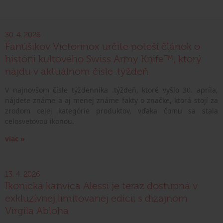
30. 4. 2026
Fanúšikov Victorinox určite poteší článok o
histórii kultového Swiss Army Knife™, ktorý
nájdu v aktuálnom čísle .týždeň
V najnovšom čísle týždenníka .týždeň, ktoré vyšlo 30. apríla,
nájdete známe a aj menej známe fakty o značke, ktorá stojí za
zrodom celej kategórie produktov, vďaka čomu sa stala
celosvetovou ikonou.
viac »
13. 4. 2026
Ikonická kanvica Alessi je teraz dostupná v
exkluzívnej limitovanej edícii s dizajnom
Virgila Abloha