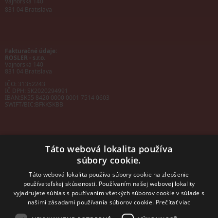
Vajnorská 140
831 04 Bratislava
Fakturačné údaje:
ROSLER - s.r.o.
Vajnorská 140
831 04 Bratislava
IČO: 31352243
IČ DPH: SK2020294991
IBAN:
SK55 8420 0000 0001 7514 0603
SWIFT/BIC:
BFKKSKBB
Táto webová lokalita používa
súbory cookie.
Sales manager
mobil: +421 901 728 409
Táto webová lokalita používa súbory cookie na zlepšenie
e-mail:
sales@rosler.sk
používateľskej skúsenosti. Používaním našej webovej lokality
Regionálni zástupcovia
vyjadrujete súhlas s používaním všetkých súborov cookie v súlade s
Západ a stred:
našimi zásadami používania súborov cookie.
Prečítať viac
+421 903 728 402
+421 903 728 409