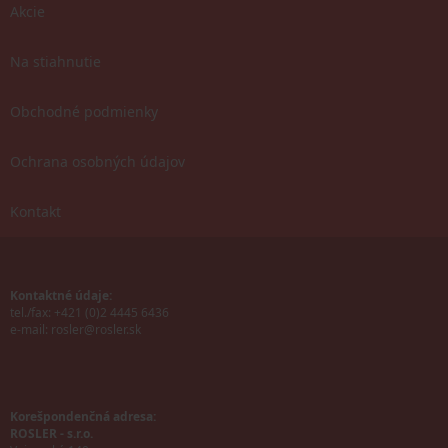
Akcie
Na stiahnutie
Obchodné podmienky
Ochrana osobných údajov
Kontakt
Kontaktné údaje:
tel./fax: +421 (0)2 4445 6436
e-mail:
rosler@rosler.sk
Korešpondenčná adresa:
ROSLER - s.r.o.