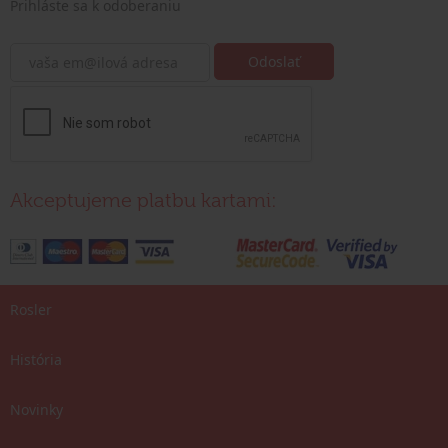
Prihláste sa k odoberaniu
Akceptujeme platbu kartami:
Rosler
História
Novinky