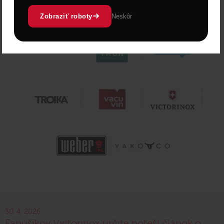
Zobraziť roboty
Neskôr
30. 4. 2026
Fanúšikov Victorinox určite poteší článok o