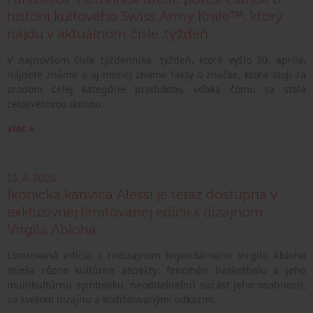
histórii kultového Swiss Army Knife™, ktorý
nájdu v aktuálnom čísle .týždeň
V najnovšom čísle týždenníka .týždeň, ktoré vyšlo 30. apríla,
nájdete známe a aj menej známe fakty o značke, ktorá stojí za
zrodom celej kategórie produktov, vďaka čomu sa stala
celosvetovou ikonou.
viac »
13. 4. 2026
Ikonická kanvica Alessi je teraz dostupná v
exkluzívnej limitovanej edícii s dizajnom
Virgila Abloha
Limitovaná edícia s redizajnom legendárneho Virgila Abloha
mieša rôzne kultúrne aspekty: fenomén basketbalu a jeho
multikultúrnu symboliku, neoddeliteľnú súčasť jeho osobnosti,
so svetom dizajnu a kodifikovanými odkazmi.