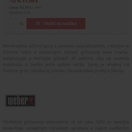
-10 %
11,99 €
Cena: 10,79 €
s DPH
Skladom 3 ks
ks
Vložiť do košíka
Mimoriadne účinný sprej s jemným rozprašovaním, s ktorým je
čistenie roštu a vnútorných súčastí grilovacej vane hračka.
Nasprejujte a nechajte pôsobiť 30 sekúnd, aby sa uvoľnila
mastnota, a zvyšky jedla potom utrite. Sprej je vhodný na
čistenie grilu zvnútra aj zvonku, nezanecháva pruhy a škvrny.
Perfektné grilovanie oslavujeme už od roku 1952 so skvelým
know-how, unikátnym rozsahom výrobkov a našim nadšením