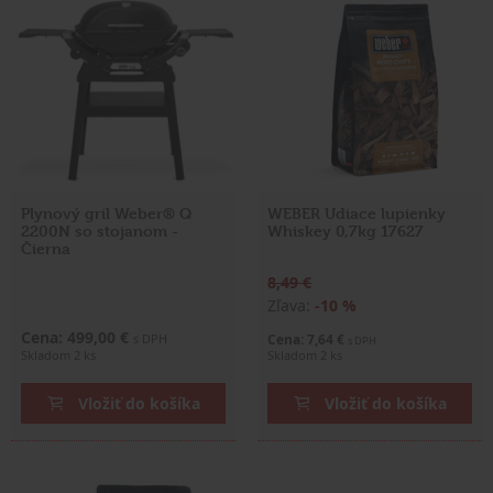
Plynový gril Weber® Q
WEBER Udiace lupienky
2200N so stojanom -
Whiskey 0,7kg 17627
Čierna
8,49 €
Zľava:
-10 %
Cena: 499,00 €
s DPH
Cena: 7,64 €
s DPH
Skladom 2 ks
Skladom 2 ks
Vložiť do košíka
Vložiť do košíka