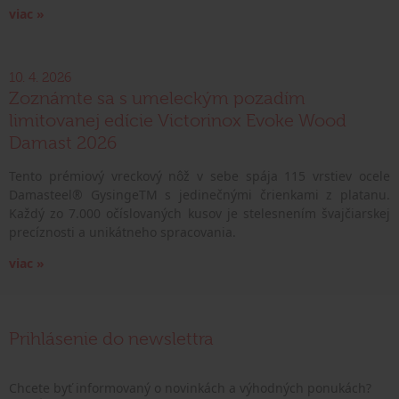
viac »
10. 4. 2026
Zoznámte sa s umeleckým pozadím
limitovanej edície Victorinox Evoke Wood
Damast 2026
Tento prémiový vreckový nôž v sebe spája 115 vrstiev ocele
Damasteel® GysingeTM s jedinečnými črienkami z platanu.
Každý zo 7.000 očíslovaných kusov je stelesnením švajčiarskej
precíznosti a unikátneho spracovania.
viac »
Prihlásenie do newslettra
Chcete byť informovaný o novinkách a výhodných ponukách?