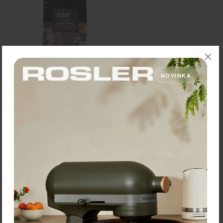
NOVINKA
WEBER Udiace lupienky
Hickory (biely orech) 0,7kg
17624
Cena: 8,49 €
s DPH
Skladom 5 ks
Vložiť do košíka