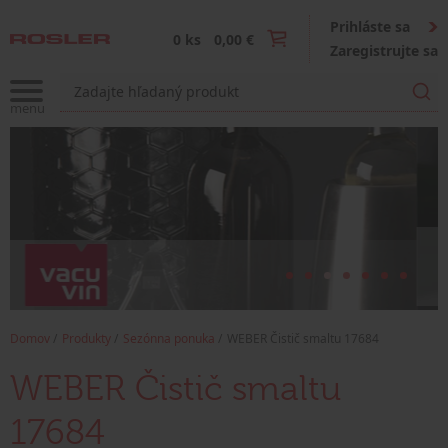
Prihláste sa
0 ks
0,00 €
Zaregistrujte sa
Domov
Produkty
Sezónna ponuka
WEBER Čistič smaltu 17684
WEBER Čistič smaltu
17684