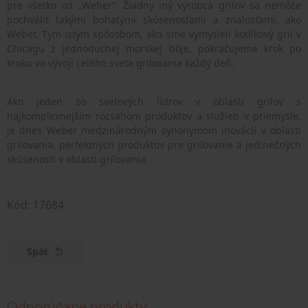
pre všetko od „Weber“. Žiadny iný výrobca grilov sa nemôže
pochváliť takými bohatými skúsenosťami a znalosťami, ako
Weber. Tým istým spôsobom, ako sme vymysleli kotlíkový gril v
Chicagu z jednoduchej morskej bóje, pokračujeme krok po
kroku vo vývoji celého sveta grilovania každý deň.
Ako jeden zo svetových lídrov v oblasti grilov s
najkomplexnejším rozsahom produktov a služieb v priemysle,
je dnes Weber medzinárodným synonymom inovácií v oblasti
grilovania, perfektných produktov pre grilovanie a jedinečných
skúseností v oblasti grilovania.
Kód: 17684
Späť
Odporúčané produkty