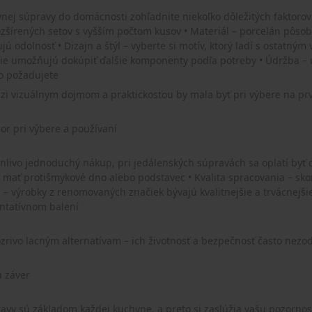
vnej súpravy do domácnosti zohľadnite niekoľko dôležitých faktorov:
ozšírených setov s vyšším počtom kusov • Materiál – porcelán pôsob
jú odolnosť • Dizajn a štýl – vyberte si motív, ktorý ladí s ostatn
kcie umožňujú dokúpiť ďalšie komponenty podľa potreby • Údržba – 
to požadujete
i vizuálnym dojmom a praktickosťou by mala byť pri výbere na pr
zor pri výbere a používaní
anlivo jednoduchý nákup, pri jedálenských súpravách sa oplatí byť 
 mať protišmykové dno alebo podstavec • Kvalita spracovania – skont
– výrobky z renomovaných značiek bývajú kvalitnejšie a trvácnejšie 
entatívnom balení
zrivo lacným alternatívam – ich životnosť a bezpečnosť často nez
 záver
avy sú základom každej kuchyne, a preto si zaslúžia vašu pozornos