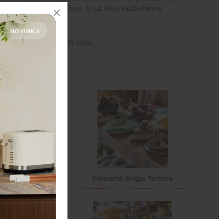
il sú tou správnou voľbou. Či už ide o každodenné
ere zážitok.
NOVINKA
ti pri každom prestretí stola.
ncerto Ocra
Concerto Grigio Tortora