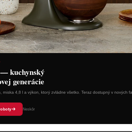
osso Malaga
Concerto Verde Acqua
Conce
D
 — kuchynský
ovej generácie
n, miska 4,8 l a výkon, ktorý zvládne všetko. Teraz dostupný v nových f
 Te´Verde
La Porcellana Bianca Bosco
La Porcel
roboty
Neskôr