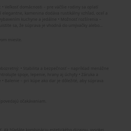
 • Veľkosť domácnosti – pre väčšie rodiny sa oplatí
í elegantne, kamenina dodáva rustikálny vzhľad, oceľ a
ým vybavením kuchyne a jedálne • Možnosť rozšírenia –
uistite sa, že súprava je vhodná do umývačky alebo
vom mieste.
obozretný: • Stabilita a bezpečnosť – napríklad menážne
rolujte spoje, lepenie, hrany aj úchyty • Záruka a
• Balenie – pri kúpe ako dar je dôležité, aby súprava
odpovedajú očakávaniam.
ť. Ak hľadáte kombináciu estetického dizajnu, vysokej