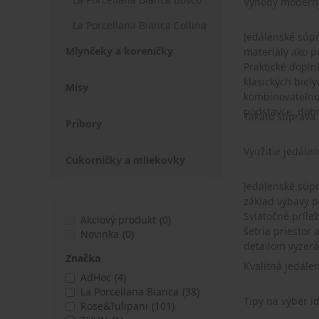
Výhody moderný
La Porcellana Bianca Collina
Jedálenské súpr
Mlynčeky a koreničky
materiály ako p
Praktické dopln
klasických biel
Misy
kombinovateľnos
podstavce, dobr
Takáto súprava š
Príbory
Využitie jedále
Cukorničky a mliekovky
Jedálenské súpr
základ výbavy p
Sviatočné príle
Akciový produkt
(0)
šetria priesto
Novinka
(0)
detailom vyzerá
Značka
Kvalitná jedále
AdHoc
(4)
La Porcellana Bianca
(38)
Tipy na výber i
Rose&Tulipani
(101)