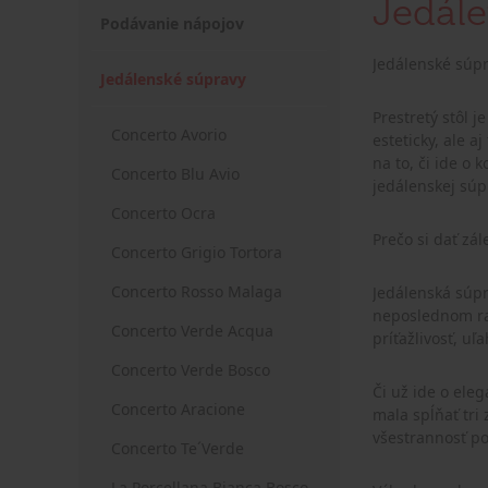
Jedále
Podávanie nápojov
Jedálenské súpr
Jedálenské súpravy
Prestretý stôl 
Concerto Avorio
esteticky, ale 
na to, či ide o
Concerto Blu Avio
jedálenskej súp
Concerto Ocra
Prečo si dať zá
Concerto Grigio Tortora
Concerto Rosso Malaga
Jedálenská súpra
neposlednom rad
Concerto Verde Acqua
príťažlivosť, uľ
Concerto Verde Bosco
Či už ide o ele
Concerto Aracione
mala spĺňať tri
všestrannosť po
Concerto Te´Verde
La Porcellana Bianca Bosco