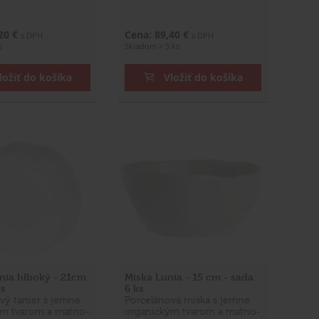
,20 €
Cena: 89,40 €
s DPH
s DPH
s
Skladom > 5 ks
ložiť do košíka
Vložiť do košíka
nia hlboký - 21cm
Miska Lunia - 15 cm - sada
ks
6 ks
vý tanier s jemne
Porcelánová miska s jemne
ým tvarom a matno-
organickým tvarom a matno-