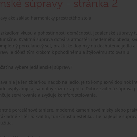
nské súpravy - stránka 2
avy ako základ harmonicky prestretého stola
je zrkadlom vkusu a pohostinnosti domácnosti. Jedálenské súpravy tv
aj funkčne. Kvalitná súprava dotvára atmosféru nedeľného obeda, s
 kompletný porcelánový set, praktické doplnky na dochutenie jedla a
ravy je dôležitým krokom k pohodlnému a štýlovému stolovaniu.
ležať na výbere jedálenskej súpravy?
va nie je len zbierkou nádob na jedlo. Je to komplexný doplnok inter
e ovplyvňuje aj samotný zážitok z jedla. Dobre zvolená súprava po
ahčuje servírovanie a zvyšuje komfort stolovania.
gantné porcelánové taniere, moderné kameninové misky alebo prakt
 základné kritériá: kvalitu, funkčnosť a estetiku. Tie najlepšie sú
užitia.