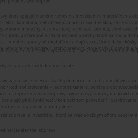
ch jedálenských súprav
avy dnes spájajú tradičné remeslo s inováciami v materiáloch a diz
orcelán, kamenina, nehrdzavejúca oceľ či kvalitné sklo, ktoré sú 
ky vrátane menážnych súprav (olej, ocot, soľ, korenie), servírovacíc
ych súprav po farebné a štruktúrované povrchy, ktoré sa hodia do m
ť – mnohé súpravy sú modulárne a dajú sa rozšíriť o ďalšie kúsk
e uchopiteľné rukoväte či stohovateľnosť, ktoré zvyšujú pohodlie
etrí čas, znižuje riziko neporiadku pri servírovaní a umožňuje eleg
nských súprav v každodennom živote
avy nájdu svoje miesto v každej domácnosti – od rannej kávy až po v
re: • Rodinné stolovanie – jednotné taniere, poháre a dochucovadl
žitosti – reprezentatívne súpravy zvýraznia význam výnimočných chv
r a ponúkajú plnú funkčnosť v kompaktnom prevedení • Servírovani
 každý stôl upravene a premyslene
nská súprava je investíciou, ktorá sa vracia každým dňom používani
deálnej jedálenskej súpravy