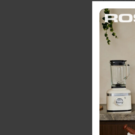
odolnosti a pra
stolovanie aleb
Vyberajte s rozv
Zobraziť viac
Concert