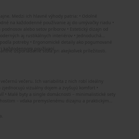
ajne. Medzi ich hlavné výhody patria: • Odolné
vhodné na každodenné používanie aj do umývačky riadu •
h podnosov alebo setov príborov • Estetický dizajn od
oderných aj rustikálnych interiérov • Jednoduchá
y podľa potreby • Ergonomické detaily ako pogumované
 pri každodennom používaní
antné usporiadanie stola pri akejkoľvek príležitosti.
ečernú večeru. Ich variabilita z nich robí ideálny
á zjednocujú vizuálny dojem a zvyšujú komfort •
íľ • Malé byty a single domácnosti – minimalistické sety
e hosťom – vďaka premyslenému dizajnu a praktickým
a.