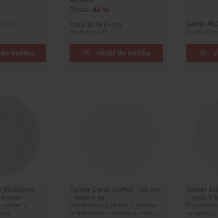
Zľava:
-40 %
Cena: 46
s DPH
Cena: 28,56 €
s DPH
Skladom > 5 ks
Skladom 1 k
 do košíka
Vložiť do košíka
V
t Richiamo -
Tanier Lunia plytký - 28 cm
Tanier Lu
 kusov
- sada 6 ks
- sada 6 
 tanier s
Porcelánový tanier s jemne
Porceláno
fnym
organickým tvarom a matno-
organick