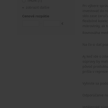
THUN
(1)
Pri výbere sprá
zobraziť ďalšie
investovať do r
sklo zase zaruču
Cenové rozpätie
flexibilné kole
€
mikrovlnky, ak 
Rovnováha medz
Na čo si dať po
Aj keď ide o zd
súpravy by mali
pôvod produktu 
prišla v reprez
Vyhnite sa podo
Odporúčanie na
Jedálenské súpr