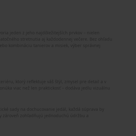
oria jeden z jeho najdôležitejších prvkov – nielen
viatočného stretnutia aj každodennej večere. Bez ohľadu
lebo kombináciu tanierov a misiek, výber správnej
iéru, ktorý reflektuje váš štýl, zmysel pre detail a v
núka viac než len praktickosť – dodáva jedlu vizuálnu
ické sady na dochucovanie jedál, každá súprava by
pravy zároveň zohľadňujú jednoduchú údržbu a