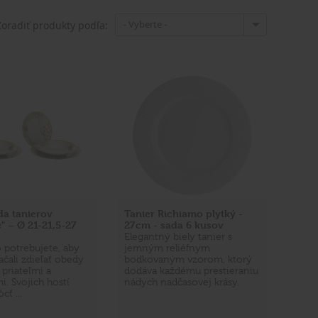
- Vyberte -
Zoradiť produkty podľa:
a tanierov
Tanier Richiamo plytký -
" – Ø 21-21,5-27
27cm - sada 6 kusov
Elegantný biely tanier s
o potrebujete, aby
jemným reliéfnym
ačali zdieľať obedy
bodkovaným vzorom, ktorý
 priateľmi a
dodáva každému prestieraniu
i. Svojich hostí
nádych nadčasovej krásy.
ôcť …