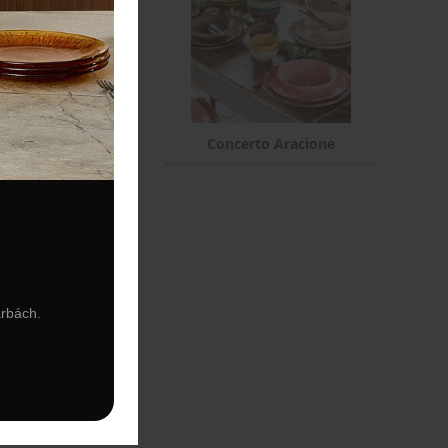
rto Verde Bosco
Concerto Aracione
arbách.
lana Bianca Collina