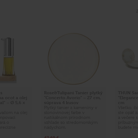
s
Rose&Tulipani Tanier plytký
THUN Sad
 ocot a olej
"Concerto Avorio" – 27 cm,
"Elegance
l" – Ø 5,6 ×
súprava 4 kusov
cm
Plytký tanier z kameniny v
Všetko, č
vačom na olej
slonovinovej farbe v
ste opäť z
umpovací
rustikálnom prírodnom
a večere s
ará o
vzhľade so stredomorským
príbuzným
precízne
nádychom.
budete m
47,60 €