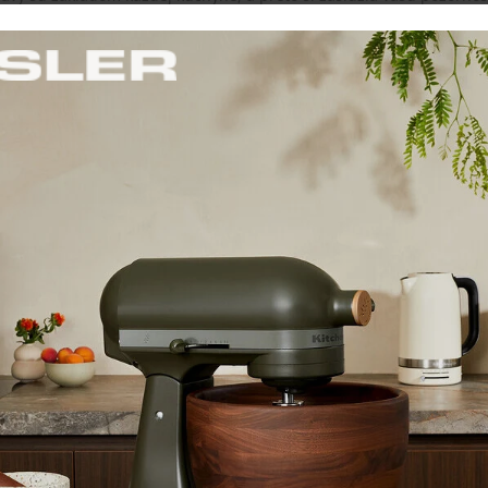
ktických riešení, súpravy z kvalitných materiálov s dôrazom na deta
o slávnostné chvíle, správna jedálenská súprava spraví z každej več
ahou – investícia do kvality a štýlu sa vám vráti v podobe spokojnos
o Avorio
Concerto Blu Avio
Co