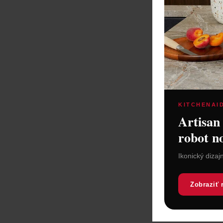
Concerto R
KITCHENAI
Artisan
robot n
Ikonický dizaj
Concerto
Zobraziť 