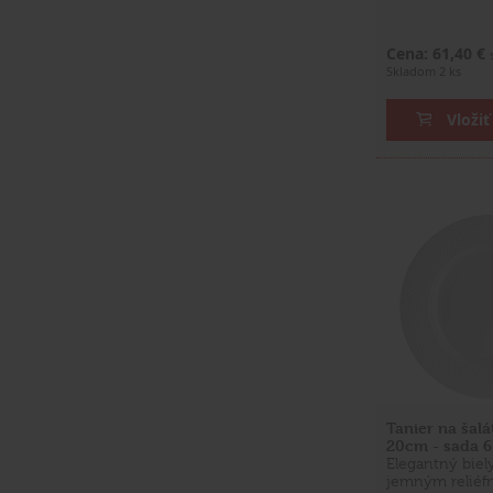
Cena: 61,40 €
Skladom 2 ks
Vložiť
Tanier na šalá
20cm - sada 6
Elegantný biely
jemným relié