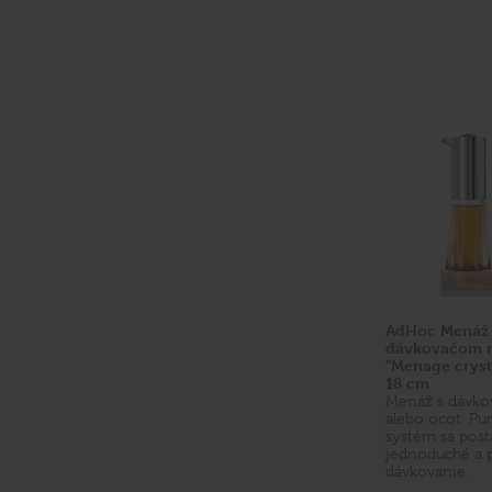
AdHoc Menáž 
dávkovačom na
"Menage crysta
18 cm
Menáž s dávko
alebo ocot. P
systém sa post
jednoduché a 
dávkovanie.