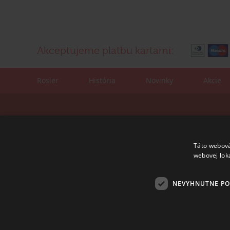
Akceptujeme platbu kartami:
Rosler
História
Novinky
Akcie
Kontaktné údaje:
Korešpondenčná adre
tel./fax: +421 (0)2 4445 6436
ROSLER - s.r.o.
e-mail:
rosler@rosler.sk
Vajnorská 140
Táto webová
831 04 Bratislava
webovej lok
Otvorené:
Po – Pi 08:00 – 16:00
NEVYHNUTNE P