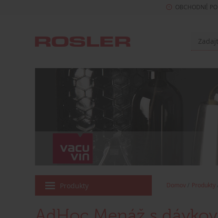
OBCHODNÉ PO
Produkty
Domov
Produkty
AdHoc Menáž s dávkova