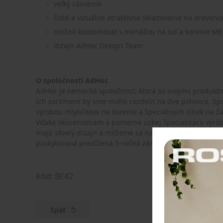
veľký zásobník
čisté a vizuálne atraktívne skladovanie na dreve
možné kombinovať s menážou na soľ a korenie M
dizajn
AdHoc Design Team
O spoločnosti AdHoc
AdHoc je nemecká spoločnosť, ktorá so svojimi produktm
Ich sortiment by sme mohli rozdeliť na dve polovice. S
výrobou mlynčekov na korenie a špeciálnych sitiek na ča
Vďaka skúsenostiam a pomerne úzkej špecializácii vyráb
majú skvelý dizajn a môžeme sa na ne spoľahnúť. Na vš
poskytovaná predĺžená 5-ročná záruka.
Kód: BE42
Späť