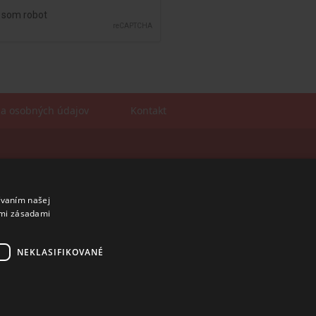
a osobných údajov
Kontakt
Sales manager
mobil: +421 901 728 409
e-mail:
sales@rosler.sk
ívaním našej
Regionálni zástupcovia
imi zásadami
Západ a stred:
+421 903 728 402
+421 903 728 409
NEKLASIFIKOVANÉ
Východ
mobil: +421 901 728 409