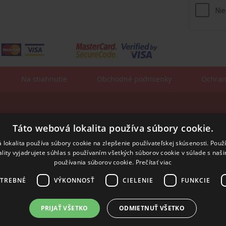
Na stiahnutie
Obchodné podmienky
Ochran
Fakturačné údaje:
sa:
Táto webová lokalita používa súbory cookie.
ROSLER - s.r.o.
Vajnorská 140
831 04 Bratislava
 lokalita používa súbory cookie na zlepšenie používateľskej skúsenosti. Použ
ality vyjadrujete súhlas s používaním všetkých súborov cookie v súlade s naš
IČO: 31352243
IČ DPH: SK2020294991
používania súborov cookie.
Prečítať viac
IBAN:
SK55 8420 0000 0001 7514 0603
SWIFT/BIC:
BFKKSKBB
OTREBNÉ
VÝKONNOSŤ
CIELENIE
FUNKCIE
PRIJAŤ VŠETKO
ODMIETNUŤ VŠETKO