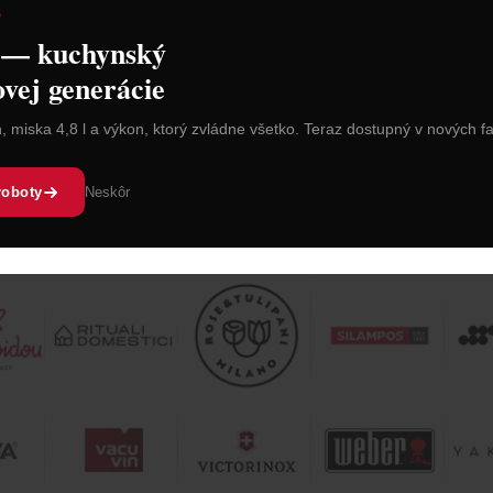
D
 košíka
Vložiť do košíka
Vl
 — kuchynský
ovej generácie
n, miska 4,8 l a výkon, ktorý zvládne všetko. Teraz dostupný v nových f
roboty
Neskôr