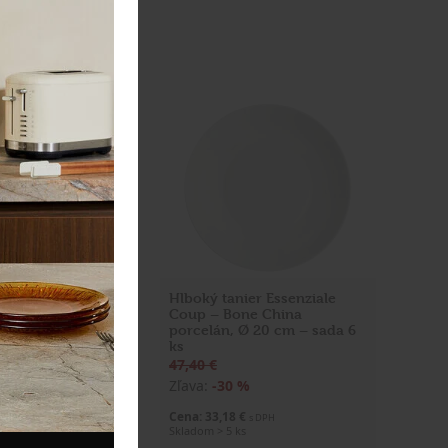
kovače na
Hlboký tanier Essenziale
o stojanom
Coup – Bone China
– 26 × 10 × 42,5
porcelán, Ø 20 cm – sada 6
ks
47,40 €
Zľava:
-30 %
40 €
s DPH
Cena: 33,18 €
s DPH
u
Skladom > 5 ks