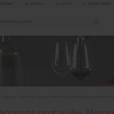
DMIENKY
DOPRAVA
PLATBY
OSOBNÝ ODBER
Stolovanie
Jedálenské súpravy
AdHoc Menáž s dávkovačom na olej/ocot M
čom na ocot a olej "Menage