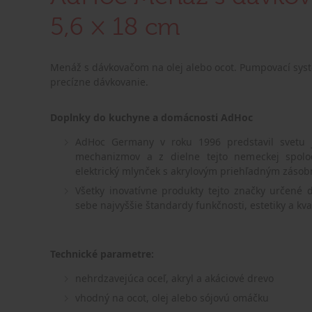
5,6 × 18 cm
Menáž s dávkovačom na olej alebo ocot. Pumpovací sys
precízne dávkovanie.
Doplnky do kuchyne a domácnosti AdHoc
AdHoc Germany v roku 1996 predstavil svetu 
mechanizmov a z dielne tejto nemeckej spoloč
elektrický mlynček s akrylovým priehľadným zásob
Všetky inovatívne produkty tejto značky určené
sebe najvyššie štandardy funkčnosti, estetiky a kval
Technické parametre:
nehrdzavejúca oceľ, akryl a akáciové drevo
vhodný na ocot, olej alebo sójovú omáčku