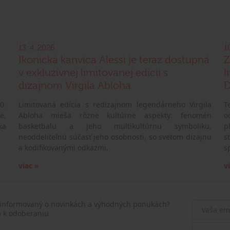
13. 4. 2026
1
Ikonická kanvica Alessi je teraz dostupná
Z
v exkluzívnej limitovanej edícii s
l
dizajnom Virgila Abloha
D
0.
Limitovaná edícia s redizajnom legendárneho Virgila
T
e,
Abloha mieša rôzne kultúrne aspekty: fenomén
o
ka
basketbalu a jeho multikultúrnu symboliku,
p
neoddeliteľnú súčasť jeho osobnosti, so svetom dizajnu
s
a kodifikovanými odkazmi.
s
viac »
v
 informovaný o novinkách a výhodných ponukách?
a k odoberaniu