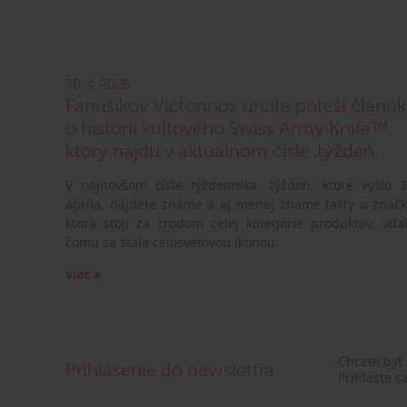
30. 4. 2026
Fanúšikov Victorinox určite poteší článok
o histórii kultového Swiss Army Knife™,
ktorý nájdu v aktuálnom čísle .týždeň
V najnovšom čísle týždenníka .týždeň, ktoré vyšlo 3
apríla, nájdete známe a aj menej známe fakty o značk
ktorá stojí za zrodom celej kategórie produktov, vďa
čomu sa stala celosvetovou ikonou.
viac »
Chcete byť
Prihlásenie do newslettra
Prihláste s