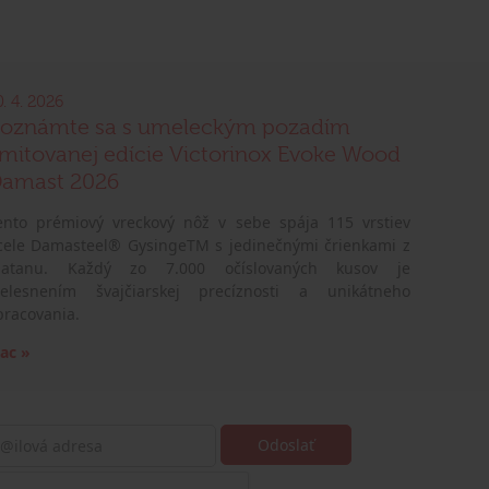
0. 4. 2026
oznámte sa s umeleckým pozadím
imitovanej edície Victorinox Evoke Wood
amast 2026
ento prémiový vreckový nôž v sebe spája 115 vrstiev
cele Damasteel® GysingeTM s jedinečnými črienkami z
latanu. Každý zo 7.000 očíslovaných kusov je
telesnením švajčiarskej precíznosti a unikátneho
pracovania.
iac »