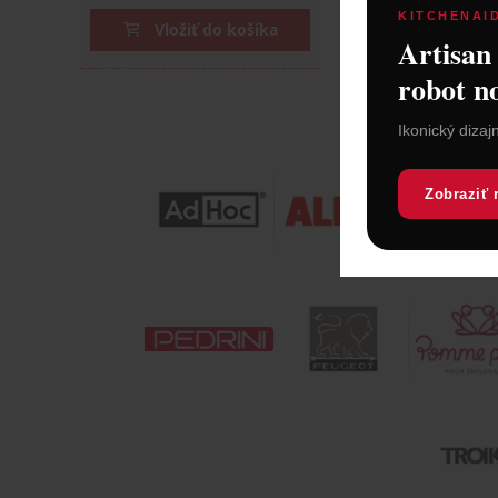
KITCHENAI
Vložiť do košíka
Vložiť do
Artisan
robot n
Ikonický dizaj
Zobraziť 