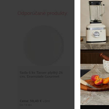
Odporúčané produkty
Sada 6 ks Tanier plytký 26
Tanier na ovocie 
cm, Essenziale Gourmet
porcelán, Ø 20 c
6ks
Cena: 59,40 €
Cena: 53,40 €
s DPH
s DP
Do 14 dní
Skladom > 5 ks