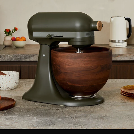
Dintorno -
Tanier na šalát Momenti -
AdHoc Dáv
m - Sada
porcelán, Ø 20 cm - sada 6
cereálie s
ks
"Deposito" 
cm
Cena: 71,40 €
Cena: 184,
H
s DPH
Skladom > 5 ks
Na objednávk