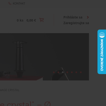
KONTAKT
Prihláste sa
0 ks
0,00 €
Zaregistrujte sa
ENAGE CRYSTAL
 crystal" – Ø