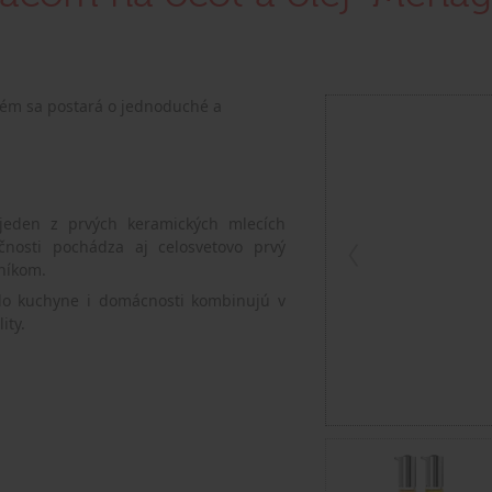
tém sa postará o jednoduché a
jeden z prvých keramických mlecích
nosti pochádza aj celosvetovo prvý
níkom.
 do kuchyne i domácnosti kombinujú v
ity.