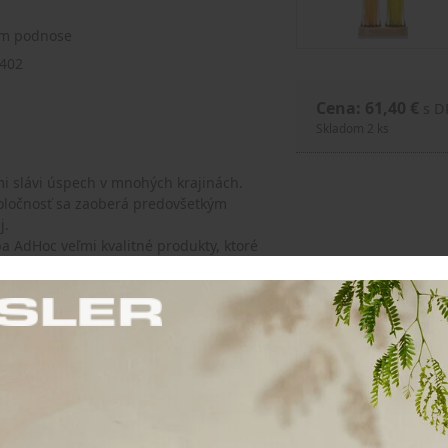
nom podnose
E402
Cena: 61,40 €
s 
Skladom 2 ks
i slávi úspech v mnohých krajinách.
poločnosť sa zaoberá predovšetkým
j.
a AdHoc veľmi kvalitné produkty, ktoré
etky výrobky spoločnosti AdHoc je