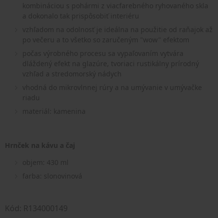
kombináciou s pohármi z viacfarebného ryhovaného skla
a dokonalo tak prispôsobiť interiéru
vzhľadom na odolnosť je ideálna na použitie od raňajok až
po večeru a to všetko so zaručeným "wow" efektom
počas výrobného procesu sa vypaľovaním vytvára
dláždený efekt na glazúre, tvoriaci rustikálny prírodný
vzhľad a stredomorský nádych
vhodná do mikrovlnnej rúry a na umývanie v umývačke
riadu
materiál: kamenina
Hrnček na kávu a čaj
objem: 430 ml
farba: slonovinová
Kód: R134000149