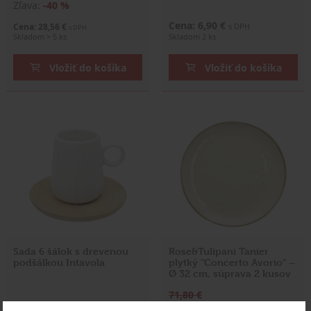
Zľava:
-40 %
Cena: 6,90 €
Cena: 28,56 €
s DPH
s DPH
Skladom > 5 ks
Skladom 2 ks
Vložiť do košíka
Vložiť do košíka
Sada 6 šálok s drevenou
Rose&Tulipani Tanier
podšálkou Intavola
plytký "Concerto Avorio" –
Ø 32 cm, súprava 2 kusov
71,80 €
Zľava:
-40 %