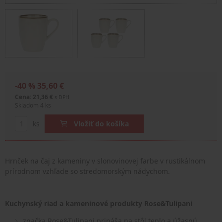
-40 %
35,60 €
Cena: 21,36 €
s DPH
Skladom 4 ks
ks
Vložiť do košíka
Hrnček na čaj z kameniny v slonovinovej farbe v rustikálnom
prírodnom vzhľade so stredomorským nádychom.
Kuchynský riad a kameninové produkty Rose&Tulipani
značka Rose&Tulipani prináša na stôl teplo a úžasnú