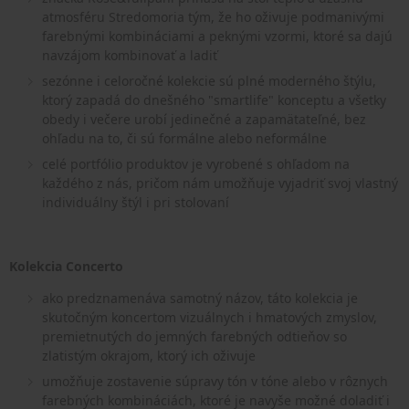
atmosféru Stredomoria tým, že ho oživuje podmanivými
farebnými kombináciami a peknými vzormi, ktoré sa dajú
navzájom kombinovať a ladiť
sezónne i celoročné kolekcie sú plné moderného štýlu,
ktorý zapadá do dnešného "smartlife" konceptu a všetky
obedy i večere urobí jedinečné a zapamätateľné, bez
ohľadu na to, či sú formálne alebo neformálne
celé portfólio produktov je vyrobené s ohľadom na
každého z nás, pričom nám umožňuje vyjadriť svoj vlastný
individuálny štýl i pri stolovaní
Kolekcia Concerto
ako predznamenáva samotný názov, táto kolekcia je
skutočným koncertom vizuálnych i hmatových zmyslov,
premietnutých do jemných farebných odtieňov so
zlatistým okrajom, ktorý ich oživuje
umožňuje zostavenie súpravy tón v tóne alebo v rôznych
farebných kombináciách, ktoré je navyše možné doladiť i