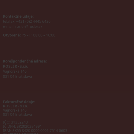
Kontaktné údaje:
tel./fax: +421 (0)2 4445 6436
e-mail:
rosler@rosler.sk
Otvorené:
Po – Pi 08:00 – 16:00
Korešpondenčná adresa:
ROSLER - s.r.o.
Vajnorská 140
831 04 Bratislava
Fakturačné údaje:
ROSLER - s.r.o.
Vajnorská 140
831 04 Bratislava
IČO: 31352243
IČ DPH: SK2020294991
IBAN:
SK55 8420 0000 0001 7514 0603