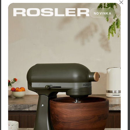
Cena: 29,90 €
s DPH
Cena: 43,08 €
s DPH
Skladom 1 ks
Skladom 2 ks
NOVINKA
Vložiť do košíka
Vložiť do košíka
Rose&Tulipani Šálka s
podšálkou "Attimi" – 90 ml,
súprava 6 kusov
65,90 €
Zľava:
-40 %