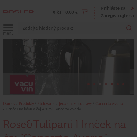
Prihláste sa
0 ks
0,00 €
Zaregistrujte sa
Domov
Produkty
Stolovanie
Jedálenské súpravy
Concerto Avorio
Hrnček na kávu a čaj 430ml Concerto Avorio
Rose&Tulipani Hrnček na