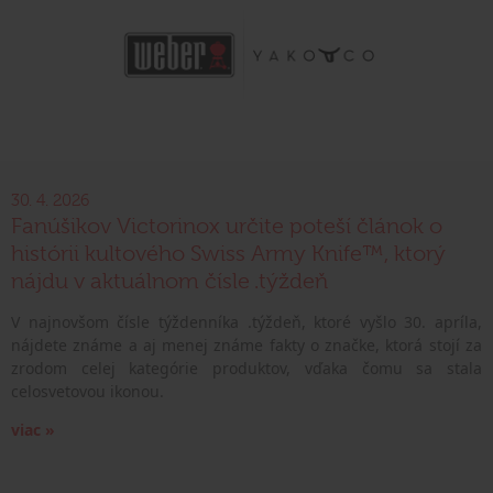
30. 4. 2026
Fanúšikov Victorinox určite poteší článok o
histórii kultového Swiss Army Knife™, ktorý
nájdu v aktuálnom čísle .týždeň
V najnovšom čísle týždenníka .týždeň, ktoré vyšlo 30. apríla,
nájdete známe a aj menej známe fakty o značke, ktorá stojí za
zrodom celej kategórie produktov, vďaka čomu sa stala
celosvetovou ikonou.
viac »