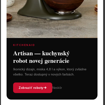
Cena: 39,54 €
s DPH
Skladom 2 ks
Vložiť do košíka
KITCHENAID
Artisan — kuchynský
robot novej generácie
Ikonický dizajn, miska 4,8 l a výkon, ktorý zvládne
všetko. Teraz dostupný v nových farbách.
Zobraziť roboty
Neskôr