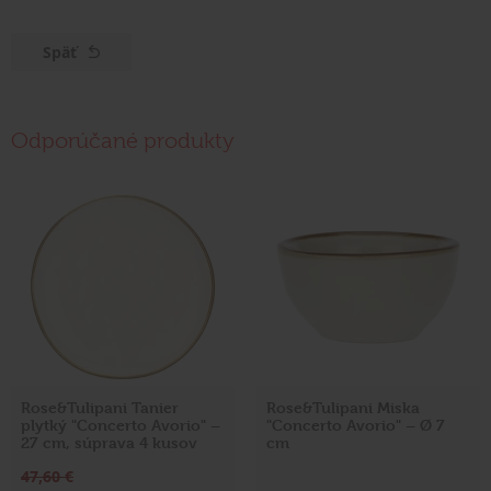
Späť
Odporúčané produkty
Rose&Tulipani Tanier
Rose&Tulipani Miska
plytký "Concerto Avorio" –
"Concerto Avorio" – Ø 7
27 cm, súprava 4 kusov
cm
47,60 €