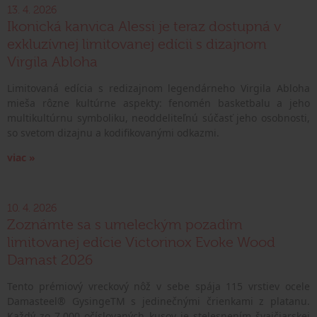
13. 4. 2026
Ikonická kanvica Alessi je teraz dostupná v
exkluzívnej limitovanej edícii s dizajnom
Virgila Abloha
Limitovaná edícia s redizajnom legendárneho Virgila Abloha
mieša rôzne kultúrne aspekty: fenomén basketbalu a jeho
multikultúrnu symboliku, neoddeliteľnú súčasť jeho osobnosti,
so svetom dizajnu a kodifikovanými odkazmi.
viac »
10. 4. 2026
Zoznámte sa s umeleckým pozadím
limitovanej edície Victorinox Evoke Wood
Damast 2026
Tento prémiový vreckový nôž v sebe spája 115 vrstiev ocele
Damasteel® GysingeTM s jedinečnými črienkami z platanu.
Každý zo 7.000 očíslovaných kusov je stelesnením švajčiarskej