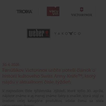
30. 4. 2026
Fanúšikov Victorinox určite poteší článok o
histórii kultového Swiss Army Knife™, ktorý
nájdu v aktuálnom čísle .týždeň
V najnovšom čísle týždenníka .týždeň, ktoré vyšlo 30. apríla,
nájdete známe a aj menej známe fakty o značke, ktorá stojí za
zrodom celej kategórie produktov, vďaka čomu sa stala
celosvetovou ikonou.