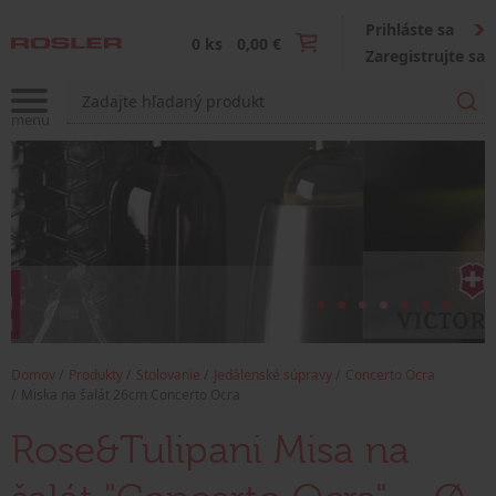
Prihláste sa
0 ks
0,00 €
Zaregistrujte sa
Domov
Produkty
Stolovanie
Jedálenské súpravy
Concerto Ocra
Miska na šalát 26cm Concerto Ocra
Rose&Tulipani Misa na