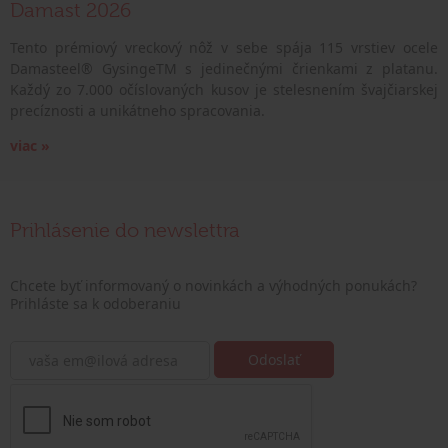
Damast 2026
Tento prémiový vreckový nôž v sebe spája 115 vrstiev ocele
Damasteel® GysingeTM s jedinečnými črienkami z platanu.
Každý zo 7.000 očíslovaných kusov je stelesnením švajčiarskej
precíznosti a unikátneho spracovania.
viac »
Prihlásenie do newslettra
Chcete byť informovaný o novinkách a výhodných ponukách?
Prihláste sa k odoberaniu