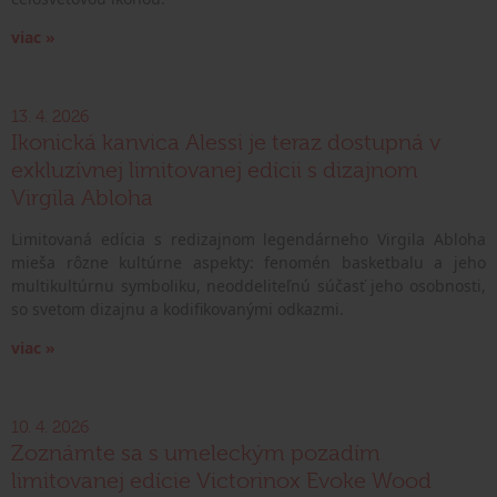
viac »
13. 4. 2026
Ikonická kanvica Alessi je teraz dostupná v
exkluzívnej limitovanej edícii s dizajnom
Virgila Abloha
Limitovaná edícia s redizajnom legendárneho Virgila Abloha
mieša rôzne kultúrne aspekty: fenomén basketbalu a jeho
multikultúrnu symboliku, neoddeliteľnú súčasť jeho osobnosti,
so svetom dizajnu a kodifikovanými odkazmi.
viac »
10. 4. 2026
Zoznámte sa s umeleckým pozadím
limitovanej edície Victorinox Evoke Wood