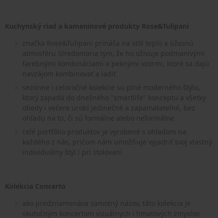
Kuchynský riad a kameninové produkty Rose&Tulipani
značka Rose&Tulipani prináša na stôl teplo a úžasnú
atmosféru Stredomoria tým, že ho oživuje podmanivými
farebnými kombináciami a peknými vzormi, ktoré sa dajú
navzájom kombinovať a ladiť
sezónne i celoročné kolekcie sú plné moderného štýlu,
ktorý zapadá do dnešného "smartlife" konceptu a všetky
obedy i večere urobí jedinečné a zapamätateľné, bez
ohľadu na to, či sú formálne alebo neformálne
celé portfólio produktov je vyrobené s ohľadom na
každého z nás, pričom nám umožňuje vyjadriť svoj vlastný
individuálny štýl i pri stolovaní
Kolekcia Concerto
ako predznamenáva samotný názov, táto kolekcia je
skutočným koncertom vizuálnych i hmatových zmyslov,