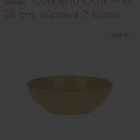
šalát "Concerto Ocra" – Ø
26 cm, súprava 2 kusov
Späť