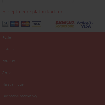
Akceptujeme platbu kartami:
Rosler
História
Novinky
Akcie
Na stiahnutie
Obchodné podmienky