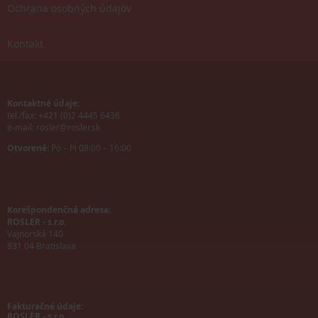
Ochrana osobných údajov
Kontakt
Kontaktné údaje:
tel./fax: +421 (0)2 4445 6436
e-mail:
rosler@rosler.sk
Otvorené:
Po – Pi 08:00 – 16:00
Korešpondenčná adresa:
ROSLER - s.r.o.
Vajnorská 140
831 04 Bratislava
Fakturačné údaje:
ROSLER - s.r.o.