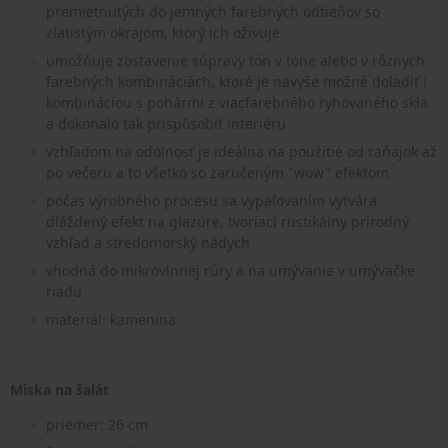
premietnutých do jemných farebných odtieňov so
zlatistým okrajom, ktorý ich oživuje
umožňuje zostavenie súpravy tón v tóne alebo v rôznych
farebných kombináciách, ktoré je navyše možné doladiť i
kombináciou s pohármi z viacfarebného ryhovaného skla
a dokonalo tak prispôsobiť interiéru
vzhľadom na odolnosť je ideálna na použitie od raňajok až
po večeru a to všetko so zaručeným "wow" efektom
počas výrobného procesu sa vypaľovaním vytvára
dláždený efekt na glazúre, tvoriaci rustikálny prírodný
vzhľad a stredomorský nádych
vhodná do mikrovlnnej rúry a na umývanie v umývačke
riadu
materiál: kamenina
Miska na šalát
priemer: 26 cm