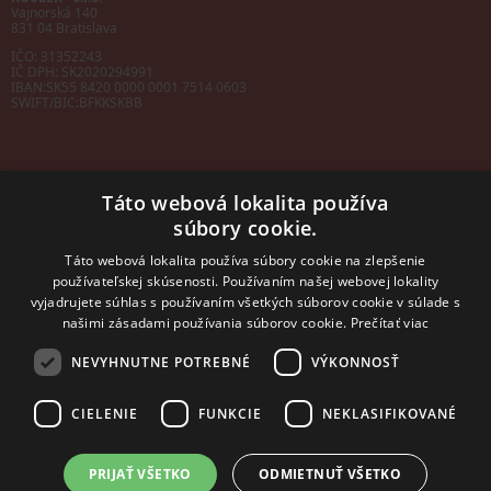
Vajnorská 140
831 04 Bratislava
IČO: 31352243
IČ DPH: SK2020294991
IBAN:
SK55 8420 0000 0001 7514 0603
SWIFT/BIC:
BFKKSKBB
Táto webová lokalita používa
súbory cookie.
Sales manager
mobil: +421 901 728 409
Táto webová lokalita používa súbory cookie na zlepšenie
e-mail:
sales@rosler.sk
používateľskej skúsenosti. Používaním našej webovej lokality
Regionálni zástupcovia
vyjadrujete súhlas s používaním všetkých súborov cookie v súlade s
Západ a stred:
+421 903 728 402
našimi zásadami používania súborov cookie.
Prečítať viac
+421 903 728 409
NEVYHNUTNE POTREBNÉ
VÝKONNOSŤ
Východ
mobil: +421 901 728 409
CIELENIE
FUNKCIE
NEKLASIFIKOVANÉ
PRIJAŤ VŠETKO
ODMIETNUŤ VŠETKO
2014 - 2026 © ROSLER s.r.o.