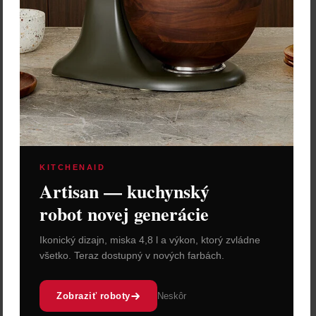
hlboký "Concerto Ocra" –
21 cm, súprava 4 kusov
43,60 €
Zľava:
-40 %
Cena: 26,16 €
s DPH
Skladom > 5 ks
Vložiť do košíka
KITCHENAID
Artisan — kuchynský
robot novej generácie
Ikonický dizajn, miska 4,8 l a výkon, ktorý zvládne
všetko. Teraz dostupný v nových farbách.
Zobraziť roboty
Neskôr