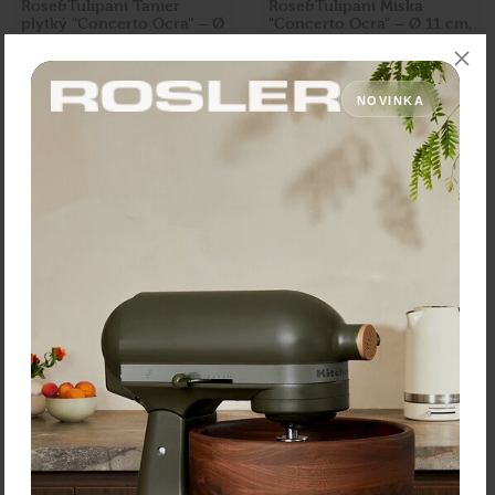
Rose&Tulipani Tanier
Rose&Tulipani Miska
plytký "Concerto Ocra" – Ø
"Concerto Ocra" – Ø 11 cm,
27 cm, súprava 4 kusov
súprava 6 kusov
47,60 €
Zľava:
-40 %
NOVINKA
Cena: 47,40 €
Cena: 28,56 €
s DPH
s DPH
Skladom > 5 ks
Na objednávku
Vložiť do košíka
Vložiť do košíka
Rose&Tulipani Tanier