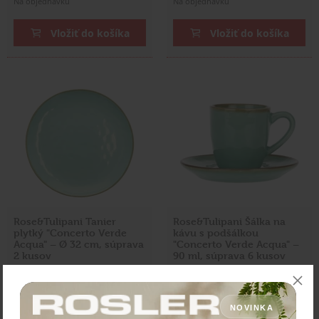
Na objednávku
Na objednávku
Vložiť do košíka
Vložiť do košíka
Rose&Tulipani Tanier
Rose&Tulipani Šálka na
plytký "Concerto Verde
kávu s podšálkou
Acqua" – Ø 32 cm, súprava
"Concerto Verde Acqua" –
2 kusov
90 ml, súprava 6 kusov
Cena: 71,80 €
Cena: 59,40 €
s DPH
s DPH
Na objednávku
Na objednávku
NOVINKA