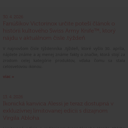
30. 4. 2026
Fanúšikov Victorinox určite poteší článok o
histórii kultového Swiss Army Knife™, ktorý
nájdu v aktuálnom čísle .týždeň
V najnovšom čísle týždenníka .týždeň, ktoré vyšlo 30. apríla,
nájdete známe a aj menej známe fakty o značke, ktorá stojí za
zrodom celej kategórie produktov, vďaka čomu sa stala
celosvetovou ikonou.
viac »
13. 4. 2026
Ikonická kanvica Alessi je teraz dostupná v
exkluzívnej limitovanej edícii s dizajnom
Virgila Abloha