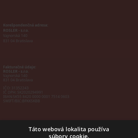
Korešpondenčná adresa:
ROSLER - s.r.o.
Vajnorská 140
831 04 Bratislava
Fakturačné údaje:
ROSLER - s.r.o.
Vajnorská 140
831 04 Bratislava
IČO: 31352243
IČ DPH: SK2020294991
IBAN:
SK55 8420 0000 0001 7514 0603
SWIFT/BIC:
BFKKSKBB
Táto webová lokalita používa
súbory cookie.
Sales manager