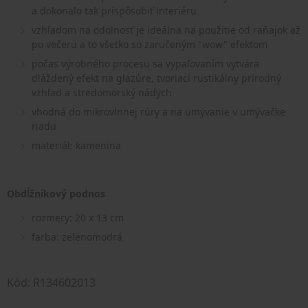
a dokonalo tak prispôsobiť interiéru
vzhľadom na odolnosť je ideálna na použitie od raňajok až
po večeru a to všetko so zaručeným "wow" efektom
počas výrobného procesu sa vypaľovaním vytvára
dláždený efekt na glazúre, tvoriaci rustikálny prírodný
vzhľad a stredomorský nádych
vhodná do mikrovlnnej rúry a na umývanie v umývačke
riadu
materiál: kamenina
Obdĺžníkový podnos
rozmery: 20 x 13 cm
farba: zelenomodrá
Kód: R134602013