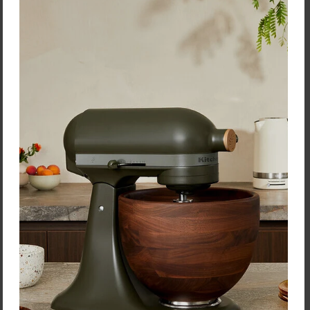
Vložiť do košíka
Vložiť do košíka
Rose&Tulipani Miska
"Concerto Verde Acqua" –
Ø 7 cm, súprava 6 kusov
Cena: 41,40 €
s DPH
Na objednávku
Vložiť do košíka