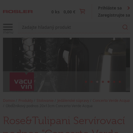
Prihláste sa
0 ks
0,00 €
Zaregistrujte sa
Domov
Produkty
Stolovanie
Jedálenské súpravy
Concerto Verde Acqua
Obdĺžníkový podnos 20x13cm Concerto Verde Acqua
Rose&Tulipani Servírovací