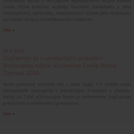
Limitovaná edícia s redizajnom legendárneho Virgila Abloha
mieša rôzne kultúrne aspekty: fenomén basketbalu a jeho
multikultúrnu symboliku, neoddeliteľnú súčasť jeho osobnosti,
so svetom dizajnu a kodifikovanými odkazmi.
viac »
10. 4. 2026
Zoznámte sa s umeleckým pozadím
limitovanej edície Victorinox Evoke Wood
Damast 2026
Tento prémiový vreckový nôž v sebe spája 115 vrstiev ocele
Damasteel® GysingeTM s jedinečnými črienkami z platanu.
Každý zo 7.000 očíslovaných kusov je stelesnením švajčiarskej
precíznosti a unikátneho spracovania.
viac »