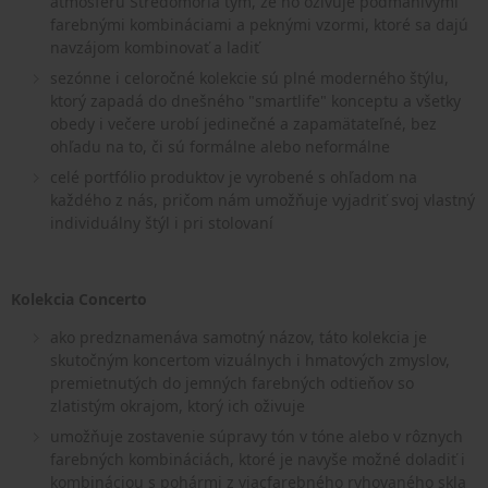
atmosféru Stredomoria tým, že ho oživuje podmanivými
farebnými kombináciami a peknými vzormi, ktoré sa dajú
navzájom kombinovať a ladiť
sezónne i celoročné kolekcie sú plné moderného štýlu,
ktorý zapadá do dnešného "smartlife" konceptu a všetky
obedy i večere urobí jedinečné a zapamätateľné, bez
ohľadu na to, či sú formálne alebo neformálne
celé portfólio produktov je vyrobené s ohľadom na
každého z nás, pričom nám umožňuje vyjadriť svoj vlastný
individuálny štýl i pri stolovaní
Kolekcia Concerto
ako predznamenáva samotný názov, táto kolekcia je
skutočným koncertom vizuálnych i hmatových zmyslov,
premietnutých do jemných farebných odtieňov so
zlatistým okrajom, ktorý ich oživuje
umožňuje zostavenie súpravy tón v tóne alebo v rôznych
farebných kombináciách, ktoré je navyše možné doladiť i
kombináciou s pohármi z viacfarebného ryhovaného skla