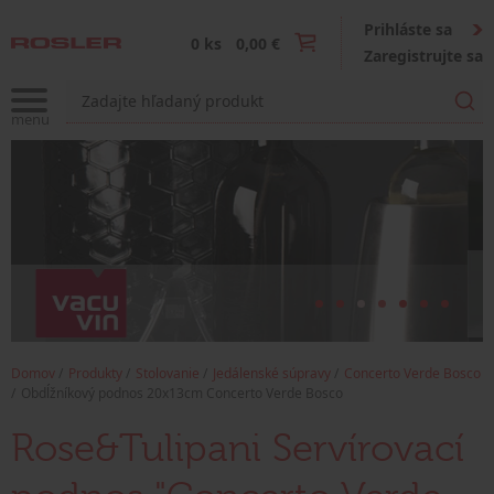
Prihláste sa
0 ks
0,00 €
Zaregistrujte sa
Domov
Produkty
Stolovanie
Jedálenské súpravy
Concerto Verde Bosco
Obdĺžníkový podnos 20x13cm Concerto Verde Bosco
Rose&Tulipani Servírovací