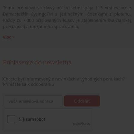
Tento prémiový vreckový nôž v sebe spája 115 vrstiev ocele
Damasteel® GysingeTM s jedinečnými črienkami z platanu.
Každý zo 7.000 očíslovaných kusov je stelesnením švajčiarskej
precíznosti a unikátneho spracovania.
viac »
Prihlásenie do newslettra
Chcete byť informovaný o novinkách a výhodných ponukách?
Prihláste sa k odoberaniu