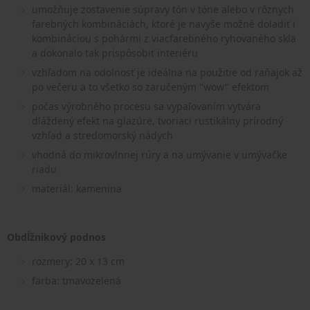
umožňuje zostavenie súpravy tón v tóne alebo v rôznych
farebných kombináciách, ktoré je navyše možné doladiť i
kombináciou s pohármi z viacfarebného ryhovaného skla
a dokonalo tak prispôsobiť interiéru
vzhľadom na odolnosť je ideálna na použitie od raňajok až
po večeru a to všetko so zaručeným "wow" efektom
počas výrobného procesu sa vypaľovaním vytvára
dláždený efekt na glazúre, tvoriaci rustikálny prírodný
vzhľad a stredomorský nádych
vhodná do mikrovlnnej rúry a na umývanie v umývačke
riadu
materiál: kamenina
Obdĺžnikový podnos
rozmery: 20 x 13 cm
farba: tmavozelená