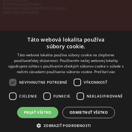
IČO: 31352243
IČ DPH: SK2020294991
IBAN:
SK55 8420 0000 0001 7514 0603
SWIFT/BIC:
BFKKSKBB
Táto webová lokalita používa
súbory cookie.
Sales manager
mobil: +421 901 728 409
Táto webová lokalita používa súbory cookie na zlepšenie
e-mail:
sales@rosler.sk
používateľskej skúsenosti. Používaním našej webovej lokality
Regionálni zástupcovia
vyjadrujete súhlas s používaním všetkých súborov cookie v súlade s
Západ a stred:
+421 903 728 402
našimi zásadami používania súborov cookie.
Prečítať viac
+421 903 728 409
NEVYHNUTNE POTREBNÉ
VÝKONNOSŤ
Východ
mobil: +421 901 728 409
CIELENIE
FUNKCIE
NEKLASIFIKOVANÉ
PRIJAŤ VŠETKO
ODMIETNUŤ VŠETKO
2014 - 2026 © ROSLER s.r.o.
Tvorba web stránok
a
redakčný systém
od
AlejTech, spol. s r.o.
ZOBRAZIŤ PODROBNOSTI