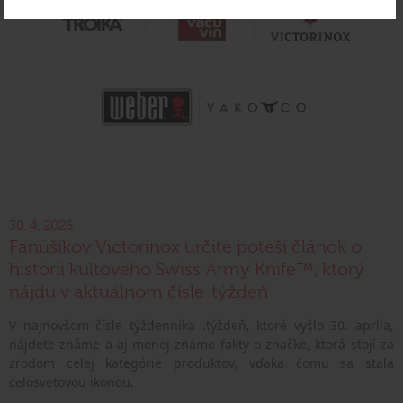
30. 4. 2026
Fanúšikov Victorinox určite poteší článok o
histórii kultového Swiss Army Knife™, ktorý
nájdu v aktuálnom čísle .týždeň
V najnovšom čísle týždenníka .týždeň, ktoré vyšlo 30. apríla,
nájdete známe a aj menej známe fakty o značke, ktorá stojí za
zrodom celej kategórie produktov, vďaka čomu sa stala
celosvetovou ikonou.