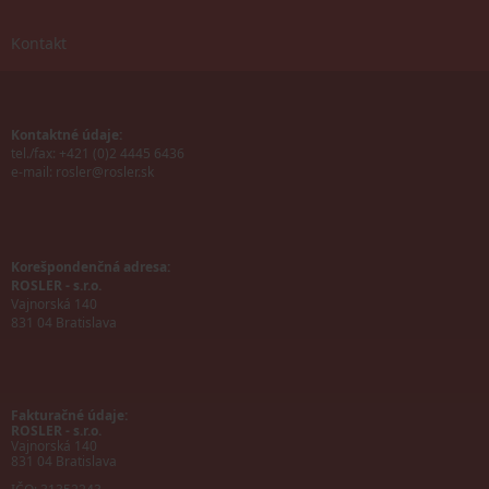
Kontakt
Kontaktné údaje:
tel./fax: +421 (0)2 4445 6436
e-mail:
rosler@rosler.sk
Korešpondenčná adresa:
ROSLER - s.r.o.
Vajnorská 140
831 04 Bratislava
Fakturačné údaje:
ROSLER - s.r.o.
Vajnorská 140
831 04 Bratislava