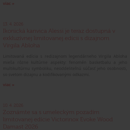
viac »
13. 4. 2026
Ikonická kanvica Alessi je teraz dostupná v
exkluzívnej limitovanej edícii s dizajnom
Virgila Abloha
Limitovaná edícia s redizajnom legendárneho Virgila Abloha
mieša rôzne kultúrne aspekty: fenomén basketbalu a jeho
multikultúrnu symboliku, neoddeliteľnú súčasť jeho osobnosti,
so svetom dizajnu a kodifikovanými odkazmi.
viac »
10. 4. 2026
Zoznámte sa s umeleckým pozadím
limitovanej edície Victorinox Evoke Wood
Damast 2026