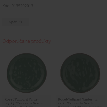
Kód: R135202013
Späť
Odporúčané produkty
Rose&Tulipani Tanier
Rose&Tulipani Tanier na
plytký "Concerto Verde
šalát "Concerto Verde
Bosco" – Ø 27 cm
Bosco" – Ø 20 cm, súprava