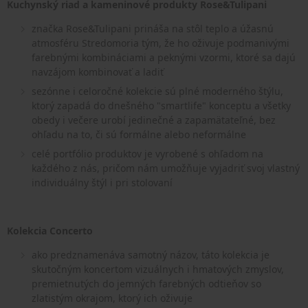
Kuchynský riad a kameninové produkty Rose&Tulipani
značka Rose&Tulipani prináša na stôl teplo a úžasnú
atmosféru Stredomoria tým, že ho oživuje podmanivými
farebnými kombináciami a peknými vzormi, ktoré sa dajú
navzájom kombinovať a ladiť
sezónne i celoročné kolekcie sú plné moderného štýlu,
ktorý zapadá do dnešného "smartlife" konceptu a všetky
obedy i večere urobí jedinečné a zapamätateľné, bez
ohľadu na to, či sú formálne alebo neformálne
celé portfólio produktov je vyrobené s ohľadom na
každého z nás, pričom nám umožňuje vyjadriť svoj vlastný
individuálny štýl i pri stolovaní
Kolekcia Concerto
ako predznamenáva samotný názov, táto kolekcia je
skutočným koncertom vizuálnych i hmatových zmyslov,
premietnutých do jemných farebných odtieňov so
zlatistým okrajom, ktorý ich oživuje