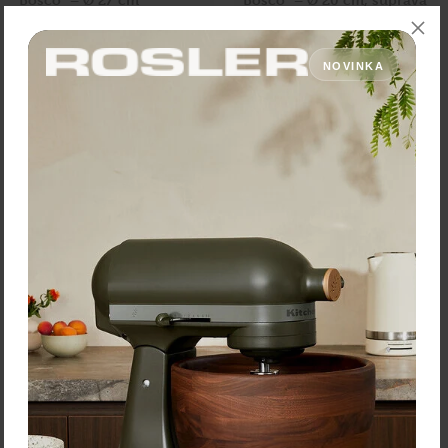
4 kusov
12,20 €
40,80 €
Zľava:
-40 %
Zľava:
-40 %
NOVINKA
Cena: 7,32 €
Cena: 24,48 €
s DPH
s DPH
Skladom > 5 ks
Skladom > 5 ks
Vložiť do košíka
Vložiť do košíka