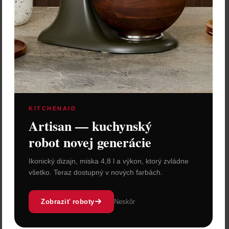
KITCHENAID
Artisan — kuchynský
robot novej generácie
Ikonický dizajn, miska 4,8 l a výkon, ktorý zvládne
všetko. Teraz dostupný v nových farbách.
Zobraziť roboty
Neskôr