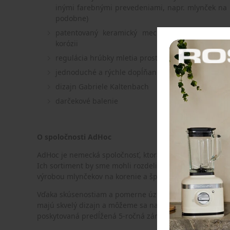
inými farebnými prevedeniami, napr. mlynček na k
podobne)
patentovaný keramický mechanizmus CeraCut®
korózii
regulácia hrúbky mletia prostredníctvom škály 
jednoduché a rýchle dopĺňanie obsahu
dizajn
Gabriele Kaltenbach
darčekové balenie
O spoločnosti AdHoc
AdHoc je nemecká spoločnosť, ktorá so svojimi produktm
Ich sortiment by sme mohli rozdeliť na dve polovice. S
výrobou mlynčekov na korenie a špeciálnych sitiek na ča
Vďaka skúsenostiam a pomerne úzkej špecializácii vyráb
majú skvelý dizajn a môžeme sa na ne spoľahnúť. Na vš
poskytovaná predĺžená 5-ročná záruka.