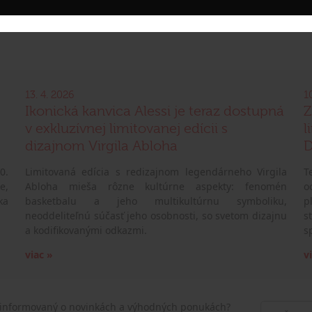
13. 4. 2026
1
Ikonická kanvica Alessi je teraz dostupná
Z
v exkluzívnej limitovanej edícii s
l
dizajnom Virgila Abloha
D
0.
Limitovaná edícia s redizajnom legendárneho Virgila
T
e,
Abloha mieša rôzne kultúrne aspekty: fenomén
o
ka
basketbalu a jeho multikultúrnu symboliku,
p
neoddeliteľnú súčasť jeho osobnosti, so svetom dizajnu
s
a kodifikovanými odkazmi.
s
viac »
v
 informovaný o novinkách a výhodných ponukách?