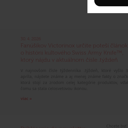
30. 4. 2026
Fanúšikov Victorinox určite poteší článok
o histórii kultového Swiss Army Knife™,
ktorý nájdu v aktuálnom čísle .týždeň
V najnovšom čísle týždenníka .týždeň, ktoré vyšlo 3
apríla, nájdete známe a aj menej známe fakty o značk
ktorá stojí za zrodom celej kategórie produktov, vďa
čomu sa stala celosvetovou ikonou.
viac »
Chcete byť