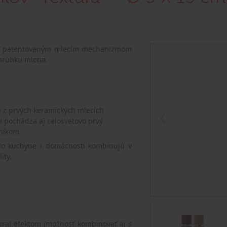
ch, patentovaným mlecím mechanizmom
hrúbku mletia.
 z prvých keramických mlecích
i pochádza aj celosvetovo prvý
níkom.
 do kuchyne i domácnosti kombinujú v
ity.
ural efektom (možnosť kombinovať aj s