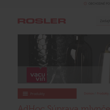
OBCHODNÉ PO
Produkty
Domov
Produkty
AdHoc Súprava mlynček