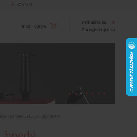
KONTAKT
Prihláste sa
0 ks
0,00 €
Zaregistrujte sa
ekov TEXTURA 5x15 cm - 2ks MP410
, hnedý