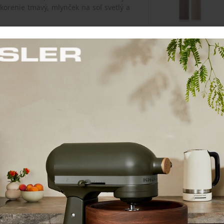
orenie tmavý, mlynček na soľ svetlý a
 absolútne odolný voči zápachom a
Cena: 71,70 €
s 
na mlecom mechanizme
Skladom 1 ks
i slávi úspech v mnohých krajinách.
poločnosť sa zaoberá predovšetkým
j.
a AdHoc veľmi kvalitné produkty, ktoré
etky výrobky spoločnosti AdHoc je