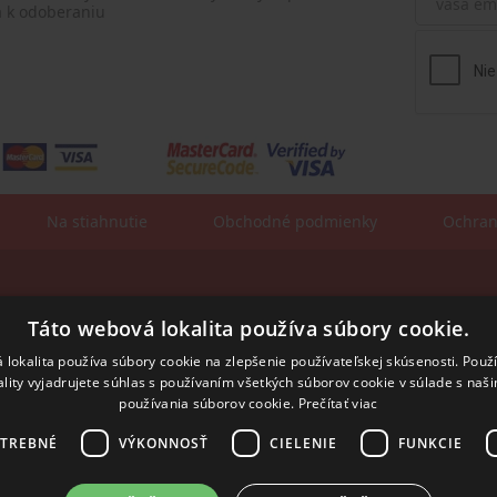
a k odoberaniu
Na stiahnutie
Obchodné podmienky
Ochran
Fakturačné údaje:
sa:
Táto webová lokalita používa súbory cookie.
ROSLER - s.r.o.
Vajnorská 140
831 04 Bratislava
 lokalita používa súbory cookie na zlepšenie používateľskej skúsenosti. Použ
ality vyjadrujete súhlas s používaním všetkých súborov cookie v súlade s naš
IČO: 31352243
IČ DPH: SK2020294991
používania súborov cookie.
Prečítať viac
IBAN:
SK55 8420 0000 0001 7514 0603
SWIFT/BIC:
BFKKSKBB
OTREBNÉ
VÝKONNOSŤ
CIELENIE
FUNKCIE