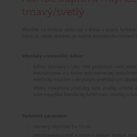
tmavý/svetlý
Mlynček na korenie alebo soľ z dreva v dvoch farbá
CeraCut, vďaka ktorému je možné jednoducho nastaviť 
Mlynčeky a koreničky AdHoc
AdHoc Germany v roku 1996 predstavil svetu jeden
mechanizmov a z dielne tejto nemeckej spoločnost
elektrický mlynček s akrylovým priehľadným zásob
Všetky inovatívne produkty tejto značky určené
sebe najvyššie štandardy funkčnosti, estetiky a kval
Technické parametre:
rozmery mlynčeka 5 x 15 cm
nehrdzavejúca oceľ a drevo s bielym Texture Nat