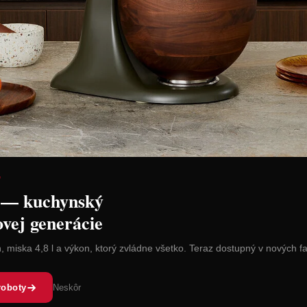
D
 — kuchynský
ovej generácie
n, miska 4,8 l a výkon, ktorý zvládne všetko. Teraz dostupný v nových f
roboty
Neskôr