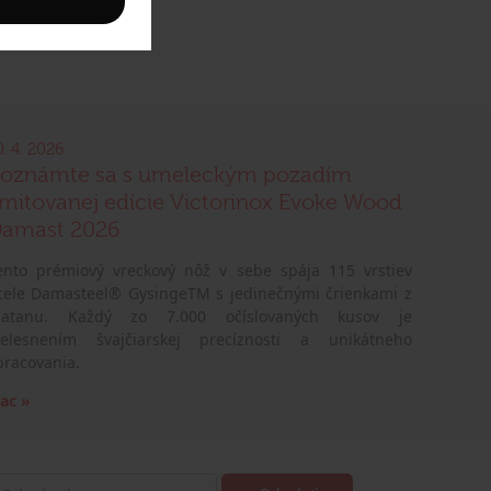
0. 4. 2026
oznámte sa s umeleckým pozadím
imitovanej edície Victorinox Evoke Wood
amast 2026
ento prémiový vreckový nôž v sebe spája 115 vrstiev
cele Damasteel® GysingeTM s jedinečnými črienkami z
latanu. Každý zo 7.000 očíslovaných kusov je
telesnením švajčiarskej precíznosti a unikátneho
pracovania.
iac »