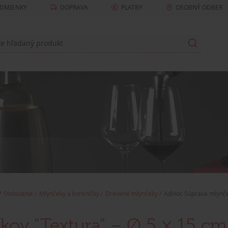
DMIENKY
DOPRAVA
PLATBY
OSOBNÝ ODBER
Stolovanie
Mlynčeky a koreničky
Drevené mlynčeky
AdHoc Súprava mlynč
ov "Textura" – Ø 5 × 15 cm