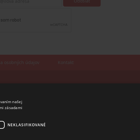
a osobných údajov
Kontakt
Sales manager
mobil: +421 901 728 409
e-mail:
sales@rosler.sk
ívaním našej
Regionálni zástupcovia
imi zásadami
Západ a stred:
+421 903 728 402
+421 903 728 409
NEKLASIFIKOVANÉ
Východ
mobil: +421 901 728 409