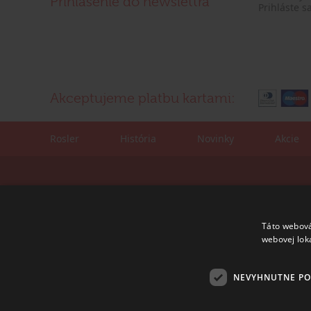
Prihlásenie do newslettra
Prihláste s
Akceptujeme platbu kartami:
Rosler
História
Novinky
Akcie
Kontaktné údaje:
Korešpondenčná adre
tel./fax: +421 (0)2 4445 6436
ROSLER - s.r.o.
e-mail:
rosler@rosler.sk
Vajnorská 140
Táto webová
831 04 Bratislava
webovej lok
Otvorené:
Po – Pi 08:00 – 16:00
NEVYHNUTNE P