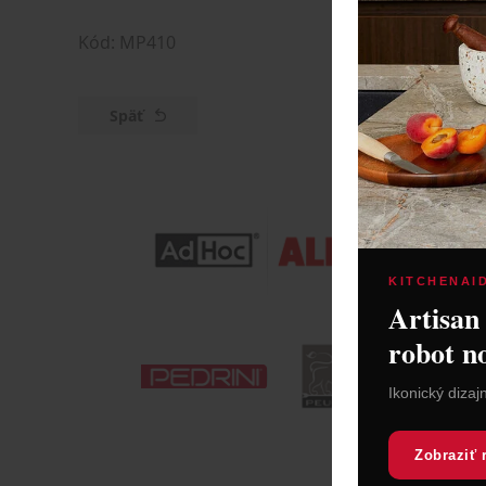
Kód: MP410
Späť
KITCHENAI
Artisan
robot n
Ikonický dizaj
Zobraziť 